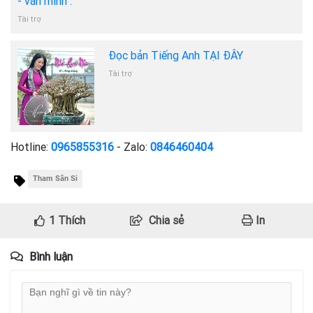
- văn minh".
Tài trợ
Đọc bản Tiếng Anh TẠI ĐÂY
Tài trợ
Hotline:
0965855316
- Zalo:
0846460404
Tham Sân Si
1
Thích
Chia sẻ
In
Bình luận