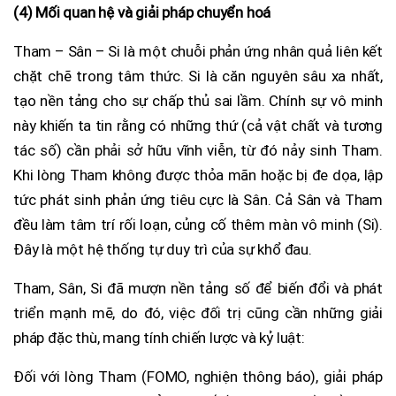
(4) Mối quan hệ và giải pháp chuyển hoá
Tham – Sân – Si là một chuỗi phản ứng nhân quả liên kết
chặt chẽ trong tâm thức. Si là căn nguyên sâu xa nhất,
tạo nền tảng cho sự chấp thủ sai lầm. Chính sự vô minh
này khiến ta tin rằng có những thứ (cả vật chất và tương
tác số) cần phải sở hữu vĩnh viễn, từ đó nảy sinh Tham.
Khi lòng Tham không được thỏa mãn hoặc bị đe dọa, lập
tức phát sinh phản ứng tiêu cực là Sân. Cả Sân và Tham
đều làm tâm trí rối loạn, củng cố thêm màn vô minh (Si).
Đây là một hệ thống tự duy trì của sự khổ đau.
Tham, Sân, Si đã mượn nền tảng số để biến đổi và phát
triển mạnh mẽ, do đó, việc đối trị cũng cần những giải
pháp đặc thù, mang tính chiến lược và kỷ luật:
Đối với lòng Tham (FOMO, nghiện thông báo), giải pháp