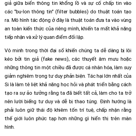
giả giữa biển thông tin khổng lồ và sự cố chấp tin vào
các "bu-lon thông tin" (filter bubbles) do thuật toán tạo
ra. Mô hình tác động ở đây là thuật toán đưa ta vào vùng
an toàn kiến thức của riêng mình, khiến ta mất khả năng
tiếp nhận và xử lý quan điểm đối lập.
Vô minh trong thời đại số khiến chúng ta dễ dàng bị lôi
kéo bởi tin giả (fake news), các thuyết âm mưu hoặc
những thông tin một chiều đã được cá nhân hóa, làm suy
giảm nghiêm trọng tư duy phản biện. Tác hại lớn nhất của
Si là làm tê liệt khả năng học hỏi và phát triển bằng cách
tạo ra sự ảo tưởng rằng ta đã biết tất cả, làm cho ta trở
nên lười biếng tư duy và dễ bị thao túng. Định hướng là
phải luôn giữ thái độ khiêm tốn trí tuệ, chấp nhận rằng
thế giới luôn phức tạp hơn những gì hiển thị trên màn
hình.