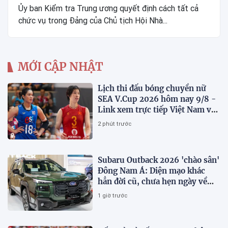
Ủy ban Kiểm tra Trung ương quyết định cách tất cả
chức vụ trong Đảng của Chủ tịch Hội Nhà...
MỚI CẬP NHẬT
Lịch thi đấu bóng chuyền nữ
SEA V.Cup 2026 hôm nay 9/8 -
Link xem trực tiếp Việt Nam vs
Thái Lan
2 phút trước
Subaru Outback 2026 'chào sân'
Đông Nam Á: Diện mạo khác
hẳn đời cũ, chưa hẹn ngày về
Việt Nam
1 giờ trước