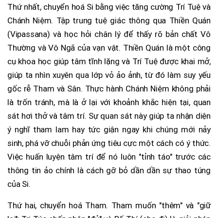
Thứ nhất, chuyển hoá Si bằng việc tăng cường Trí Tuệ và
Chánh Niệm. Tập trung tuệ giác thông qua Thiền Quán
(Vipassana) và học hỏi chân lý để thấy rõ bản chất Vô
Thường và Vô Ngã của vạn vật. Thiền Quán là một công
cụ khoa học giúp tâm tĩnh lặng và Trí Tuệ được khai mở,
giúp ta nhìn xuyên qua lớp vỏ ảo ảnh, từ đó làm suy yếu
gốc rễ Tham và Sân. Thực hành Chánh Niệm không phải
là trốn tránh, mà là ở lại với khoảnh khắc hiện tại, quan
sát hơi thở và tâm trí. Sự quan sát này giúp ta nhận diện
ý nghĩ tham lam hay tức giận ngay khi chúng mới nảy
sinh, phá vỡ chuỗi phản ứng tiêu cực một cách có ý thức.
Việc huấn luyện tâm trí để nó luôn "tỉnh táo" trước các
thông tin ảo chính là cách gỡ bỏ dần dần sự thao túng
của Si.
Thứ hai, chuyển hoá Tham. Tham muốn "thêm" và "giữ