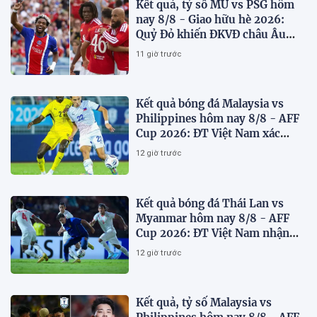
Kết quả, tỷ số MU vs PSG hôm
nay 8/8 - Giao hữu hè 2026:
Quỷ Đỏ khiến ĐKVĐ châu Âu
toát mồ hôi
11 giờ trước
Kết quả bóng đá Malaysia vs
Philippines hôm nay 8/8 - AFF
Cup 2026: ĐT Việt Nam xác
định đối thủ
12 giờ trước
Kết quả bóng đá Thái Lan vs
Myanmar hôm nay 8/8 - AFF
Cup 2026: ĐT Việt Nam nhận
'chiến thư'
12 giờ trước
Kết quả, tỷ số Malaysia vs