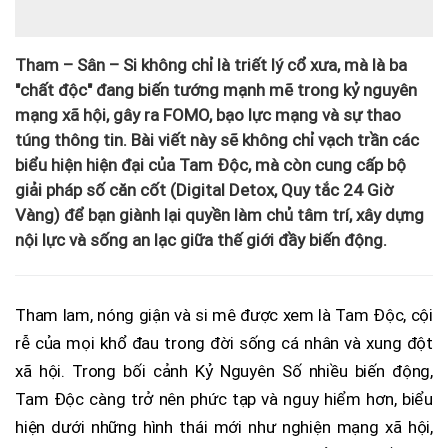
Tham – Sân – Si không chỉ là triết lý cổ xưa, mà là ba
"chất độc" đang biến tướng mạnh mẽ trong kỷ nguyên
mạng xã hội, gây ra FOMO, bạo lực mạng và sự thao
túng thông tin. Bài viết này sẽ không chỉ vạch trần các
biểu hiện hiện đại của Tam Độc, mà còn cung cấp bộ
giải pháp số căn cốt (Digital Detox, Quy tắc 24 Giờ
Vàng) để bạn giành lại quyền làm chủ tâm trí, xây dựng
nội lực và sống an lạc giữa thế giới đầy biến động.
Tham lam, nóng giận và si mê được xem là Tam Độc, cội
rễ của mọi khổ đau trong đời sống cá nhân và xung đột
xã hội. Trong bối cảnh Kỷ Nguyên Số nhiều biến động,
Tam Độc càng trở nên phức tạp và nguy hiểm hơn, biểu
hiện dưới những hình thái mới như nghiện mạng xã hội,