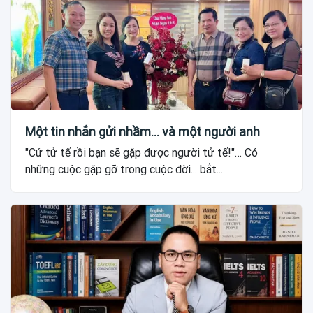
Một tin nhắn gửi nhầm... và một người anh
"Cứ tử tế rồi bạn sẽ gặp được người tử tế!"… Có
những cuộc gặp gỡ trong cuộc đời... bắt...