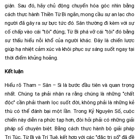
giận. Sau đó, hãy chủ động chuyển hóa góc nhìn bằng
cách thực hành Thiền Từ Bi ngắn, mong cầu sự an lạc cho
người đã gây ra sự bực tức đó. Sân thường đi kèm với sự
cố chấp vào cái "tôi" đúng; Từ Bi phá vỡ cái "tôi" đó bằng
sự thấu hiểu nỗi khổ của người khác. Đây là chiến lược
giúp hạ nhiệt cảm xúc và khôi phục sự sáng suốt ngay tại
thời điểm khủng hoảng.
Kết luận
Hiểu rõ Tham – Sân – Si là bước đầu tiên và quan trọng
nhất. Chúng ta phải nhận ra rằng chúng là những "chất
độc" cần phải thanh lọc suốt đời, không phải là những kẻ
thù có thể đánh bại một lần. Trong Kỷ Nguyên Số, cuộc
chiến này diễn ra phức tạp hơn, đòi hỏi phải có những giải
pháp số chuyên biệt. Bằng cách thực hành bộ giải pháp
Tri Túc, Từ Bi và Trí Tuệ, kết hợp với các "đặc trị số" đã đề