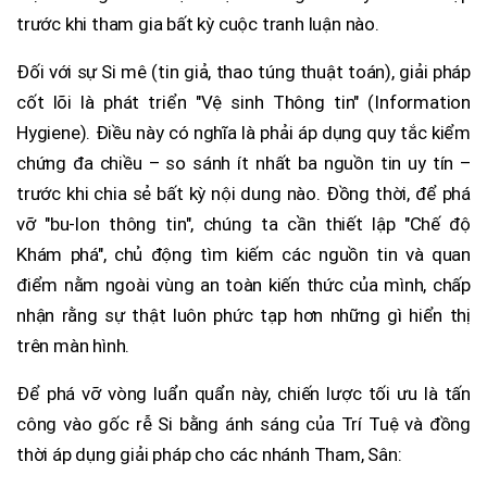
trước khi tham gia bất kỳ cuộc tranh luận nào.
Đối với sự Si mê (tin giả, thao túng thuật toán), giải pháp
cốt lõi là phát triển "Vệ sinh Thông tin" (Information
Hygiene). Điều này có nghĩa là phải áp dụng quy tắc kiểm
chứng đa chiều – so sánh ít nhất ba nguồn tin uy tín –
trước khi chia sẻ bất kỳ nội dung nào. Đồng thời, để phá
vỡ "bu-lon thông tin", chúng ta cần thiết lập "Chế độ
Khám phá", chủ động tìm kiếm các nguồn tin và quan
điểm nằm ngoài vùng an toàn kiến thức của mình, chấp
nhận rằng sự thật luôn phức tạp hơn những gì hiển thị
trên màn hình.
Để phá vỡ vòng luẩn quẩn này, chiến lược tối ưu là tấn
công vào gốc rễ Si bằng ánh sáng của Trí Tuệ và đồng
thời áp dụng giải pháp cho các nhánh Tham, Sân: