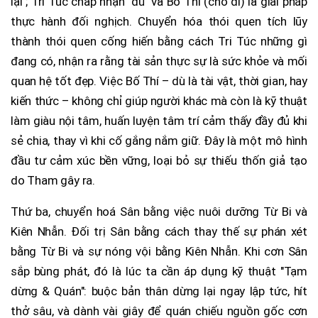
lại"; Tri Túc chấp nhận "đủ" và Bố Thí (cho đi) là giải pháp
thực hành đối nghịch. Chuyển hóa thói quen tích lũy
thành thói quen cống hiến bằng cách Tri Túc những gì
đang có, nhận ra rằng tài sản thực sự là sức khỏe và mối
quan hệ tốt đẹp. Việc Bố Thí – dù là tài vật, thời gian, hay
kiến thức – không chỉ giúp người khác mà còn là kỹ thuật
làm giàu nội tâm, huấn luyện tâm trí cảm thấy đầy đủ khi
sẻ chia, thay vì khi cố gắng nắm giữ. Đây là một mô hình
đầu tư cảm xúc bền vững, loại bỏ sự thiếu thốn giả tạo
do Tham gây ra.
Thứ ba, chuyển hoá Sân bằng việc nuôi dưỡng Từ Bi và
Kiên Nhẫn. Đối trị Sân bằng cách thay thế sự phán xét
bằng Từ Bi và sự nóng vội bằng Kiên Nhẫn. Khi cơn Sân
sắp bùng phát, đó là lúc ta cần áp dụng kỹ thuật "Tạm
dừng & Quán": buộc bản thân dừng lại ngay lập tức, hít
thở sâu, và dành vài giây để quán chiếu nguồn gốc cơn