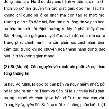
đông tiêu cực. Nó thúc đẩy các hành vi tiêu cực như chỉ
trích vô cớ, lan truyền tin tức giật gân, độc hại. Tác hại
không chỉ dừng lại ở cá nhân mà còn tạo ra một môi
trường giao tiếp độc hại, làm rạn nứt lòng tin và phá hoại
sự hòa hợp xã hội. Định hướng ở đây là phải thấy được
Sân không bao giờ giải quyết được vấn đề, nó chỉ là sự tự
trừng phạt chính mình. Ta cần phải học cách nhận diện
cảm xúc trước khi nó chuyển hóa thành hành động, đặc
biệt là trên không gian mạng.
(3) Si (Mohā): Căn nguyên vô minh chi phối và sự thao
túng thông tin
Si hay Vô Minh, là độc tố căn bản và nguy hiểm nhất, bởi
nó là gốc rễ sinh ra Tham và Sân. Si là sự thiếu hiểu biết,
sự ngu muội về chân lý và bản chất thực của vạn vật.
Trong Kỷ Nguyên Số, Si là sự mất khả năng phân biệt thật