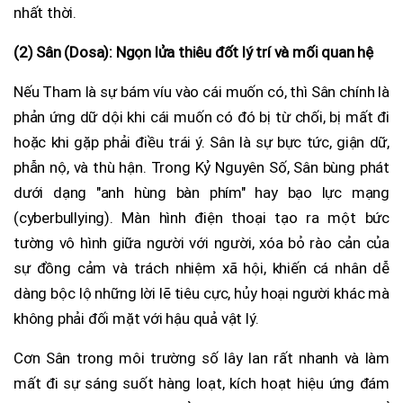
nhất thời.
(2) Sân (Dosa): Ngọn lửa thiêu đốt lý trí và mối quan hệ
Nếu Tham là sự bám víu vào cái muốn có, thì Sân chính là
phản ứng dữ dội khi cái muốn có đó bị từ chối, bị mất đi
hoặc khi gặp phải điều trái ý. Sân là sự bực tức, giận dữ,
phẫn nộ, và thù hận. Trong Kỷ Nguyên Số, Sân bùng phát
dưới dạng "anh hùng bàn phím" hay bạo lực mạng
(cyberbullying). Màn hình điện thoại tạo ra một bức
tường vô hình giữa người với người, xóa bỏ rào cản của
sự đồng cảm và trách nhiệm xã hội, khiến cá nhân dễ
dàng bộc lộ những lời lẽ tiêu cực, hủy hoại người khác mà
không phải đối mặt với hậu quả vật lý.
Cơn Sân trong môi trường số lây lan rất nhanh và làm
mất đi sự sáng suốt hàng loạt, kích hoạt hiệu ứng đám