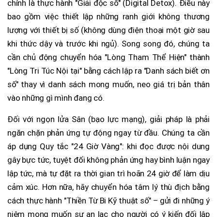
chính là thực hành "Giải độc số" (Digital Detox). Điều này
bao gồm việc thiết lập những ranh giới không thương
lượng với thiết bị số (không dùng điện thoại một giờ sau
khi thức dậy và trước khi ngủ). Song song đó, chúng ta
cần chủ động chuyển hóa "Lòng Tham Thể Hiện" thành
"Lòng Tri Túc Nội tại" bằng cách lập ra "Danh sách biết ơn
số" thay vì danh sách mong muốn, neo giá trị bản thân
vào những gì mình đang có.
Đối với ngọn lửa Sân (bạo lực mạng), giải pháp là phải
ngăn chặn phản ứng tự động ngay từ đầu. Chúng ta cần
áp dụng Quy tắc "24 Giờ Vàng": khi đọc được nội dung
gây bực tức, tuyệt đối không phản ứng hay bình luận ngay
lập tức, mà tự đặt ra thời gian trì hoãn 24 giờ để làm dịu
cảm xúc. Hơn nữa, hãy chuyển hóa tâm lý thù địch bằng
cách thực hành "Thiền Từ Bi Kỹ thuật số" – gửi đi những ý
niệm mong muốn sự an lạc cho người có ý kiến đối lập