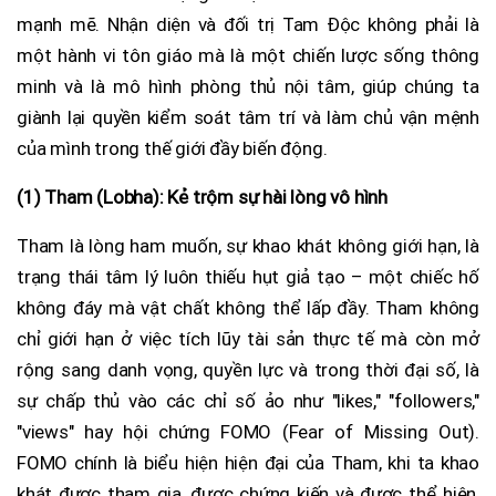
mạnh mẽ. Nhận diện và đối trị Tam Độc không phải là
một hành vi tôn giáo mà là một chiến lược sống thông
minh và là mô hình phòng thủ nội tâm, giúp chúng ta
giành lại quyền kiểm soát tâm trí và làm chủ vận mệnh
của mình trong thế giới đầy biến động.
(1) Tham (Lobha): Kẻ trộm sự hài lòng vô hình
Tham là lòng ham muốn, sự khao khát không giới hạn, là
trạng thái tâm lý luôn thiếu hụt giả tạo – một chiếc hố
không đáy mà vật chất không thể lấp đầy. Tham không
chỉ giới hạn ở việc tích lũy tài sản thực tế mà còn mở
rộng sang danh vọng, quyền lực và trong thời đại số, là
sự chấp thủ vào các chỉ số ảo như "likes," "followers,"
"views" hay hội chứng FOMO (Fear of Missing Out).
FOMO chính là biểu hiện hiện đại của Tham, khi ta khao
khát được tham gia, được chứng kiến và được thể hiện,