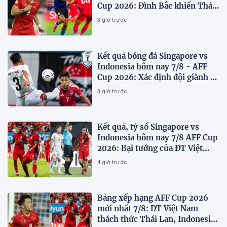
Cup 2026: Đình Bắc khiến Thái
Lan run sợ
3 giờ trước
Kết quả bóng đá Singapore vs
Indonesia hôm nay 7/8 - AFF
Cup 2026: Xác định đội giành vé
Bán kết
3 giờ trước
Kết quả, tỷ số Singapore vs
Indonesia hôm nay 7/8 AFF Cup
2026: Bại tướng của ĐT Việt
nam dừng bước sớm
4 giờ trước
Bảng xếp hạng AFF Cup 2026
mới nhất 7/8: ĐT Việt Nam
thách thức Thái Lan, Indonesia