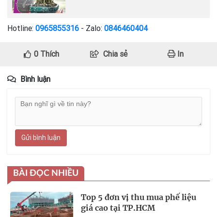
Hotline:
0965855316
- Zalo:
0846460404
0
Thích
Chia sẻ
In
Bình luận
Gửi bình luận
BÀI ĐỌC NHIỀU
Top 5 đơn vị thu mua phế liệu
giá cao tại TP.HCM