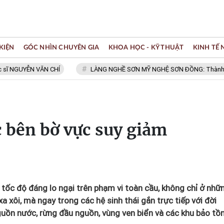
KIỆN
GÓC NHÌN CHUYÊN GIA
KHOA HỌC - KỸ THUẬT
KINH TẾ
UYỄN VĂN CHÍ
LÀNG NGHỀ SƠN MỸ NGHỆ SƠN ĐỒNG: Thành viên Mạn
 bên bờ vực suy giảm
tốc độ đáng lo ngại trên phạm vi toàn cầu, không chỉ ở nhữ
a xôi, mà ngay trong các hệ sinh thái gắn trực tiếp với đời
uồn nước, rừng đầu nguồn, vùng ven biển và các khu bảo tồn