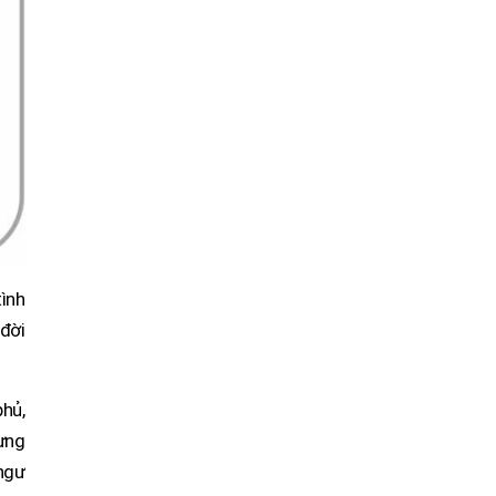
tình
đời
phủ,
hưng
ngư