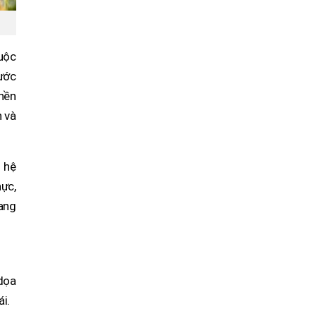
uộc
nước
 nền
h và
 hệ
hực,
đang
 dọa
i.