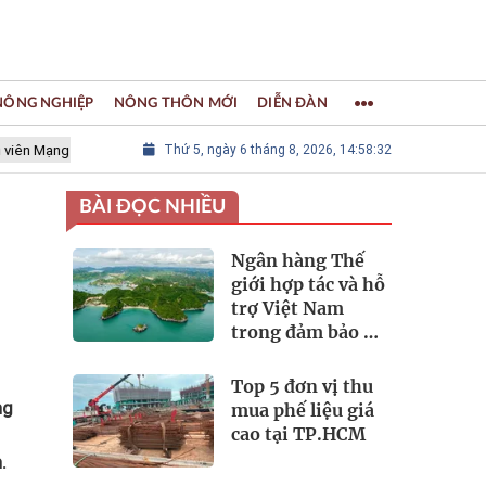
 NÔNG NGHIỆP
NÔNG THÔN MỚI
DIỄN ĐÀN
g lưới các Thành phố Thủ công sáng tạo Thế giới
Thứ 5, ngày 6 tháng 8, 2026, 14:58:33
LÀNG NGHỀ KH
BÀI ĐỌC NHIỀU
Ngân hàng Thế
giới hợp tác và hỗ
trợ Việt Nam
trong đảm bảo an
ninh nguồn nước
Top 5 đơn vị thu
ng
mua phế liệu giá
cao tại TP.HCM
.