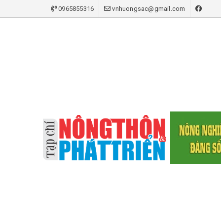
0965855316
vnhuongsac@gmail.com