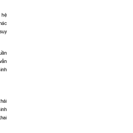
c hệ
thác
 suy
quần
 vẫn
sinh
hái
sinh
khai