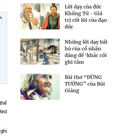
Lời dạy của đức
Khổng Tử - Giá
trị cốt lõi của đạo
đức
Những lời dạy bất
hủ của cổ nhân
đáng để ‘khắc cốt
ghi tâm
Bài thơ “ĐỪNG
TƯỞNG” của Bùi
Giáng
 thể
 Red
.
ghi