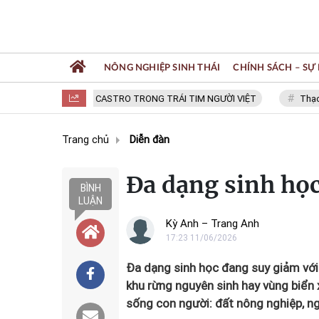
NÔNG NGHIỆP SINH THÁI
CHÍNH SÁCH – SỰ 
FIDEL CASTRO TRONG TRÁI TIM NGƯỜI VIỆT
Thạc sĩ NG
Trang chủ
Diễn đàn
Đa dạng sinh học
BÌNH
LUẬN
Kỳ Anh – Trang Anh
17:23 11/06/2026
Đa dạng sinh học đang suy giảm với 
khu rừng nguyên sinh hay vùng biển x
sống con người: đất nông nghiệp, ng