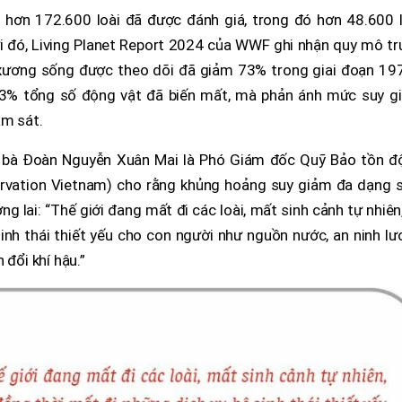
 hơn 172.600 loài đã được đánh giá, trong đó hơn 48.600 l
i đó, Living Planet Report 2024 của WWF ghi nhận quy mô tr
 xương sống được theo dõi đã giảm 73% trong giai đoạn 19
73% tổng số động vật đã biến mất, mà phản ánh mức suy g
ám sát.
, bà Đoàn Nguyễn Xuân Mai là Phó Giám đốc Quỹ Bảo tồn đ
rvation Vietnam) cho rằng khủng hoảng suy giảm đa dạng s
g lai: “Thế giới đang mất đi các loài, mất sinh cảnh tự nhiên
inh thái thiết yếu cho con người như nguồn nước, an ninh l
 đổi khí hậu.”