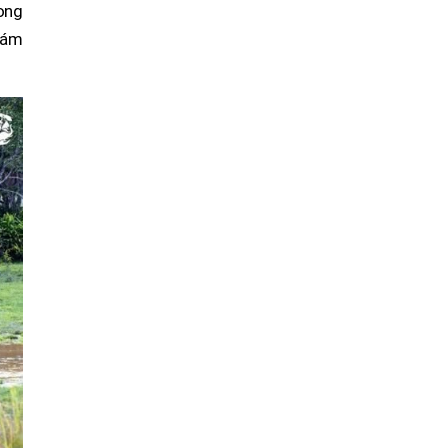
ong
iám