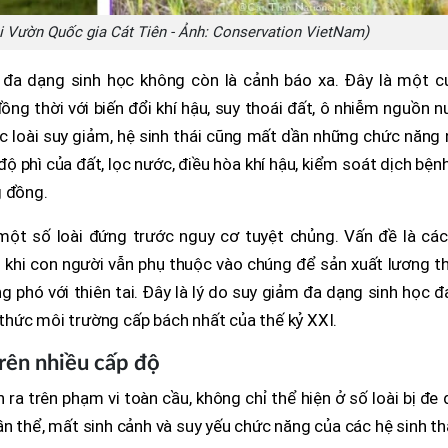
ại Vườn Quốc gia Cát Tiên - Ảnh: Conservation VietNam)
m đa dạng sinh học không còn là cảnh báo xa. Đây là một c
ồng thời với biến đổi khí hậu, suy thoái đất, ô nhiễm nguồn 
các loài suy giảm, hệ sinh thái cũng mất dần những chức năng
 độ phì của đất, lọc nước, điều hòa khí hậu, kiểm soát dịch bện
g đồng.
 một số loài đứng trước nguy cơ tuyệt chủng. Vấn đề là các
g khi con người vẫn phụ thuộc vào chúng để sản xuất lương t
ng phó với thiên tai. Đây là lý do suy giảm đa dạng sinh học 
hức môi trường cấp bách nhất của thế kỷ XXI.
rên nhiều cấp độ
ra trên phạm vi toàn cầu, không chỉ thể hiện ở số loài bị đe
n thể, mất sinh cảnh và suy yếu chức năng của các hệ sinh thá