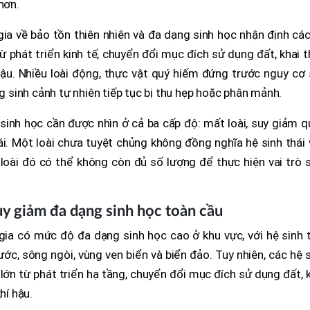
hơn.
gia về bảo tồn thiên nhiên và đa dạng sinh học nhận định cá
từ phát triển kinh tế, chuyển đổi mục đích sử dụng đất, khai 
 hậu. Nhiều loài động, thực vật quý hiếm đứng trước nguy cơ
ng sinh cảnh tự nhiên tiếp tục bị thu hẹp hoặc phân mảnh.
 sinh học cần được nhìn ở cả ba cấp độ: mất loài, suy giảm 
ái. Một loài chưa tuyệt chủng không đồng nghĩa hệ sinh thái
 loài đó có thể không còn đủ số lượng để thực hiện vai trò 
uy giảm đa dạng sinh học toàn cầu
ia có mức độ đa dạng sinh học cao ở khu vực, với hệ sinh t
nước, sông ngòi, vùng ven biển và biển đảo. Tuy nhiên, các hệ 
lớn từ phát triển hạ tầng, chuyển đổi mục đích sử dụng đất, 
hí hậu.