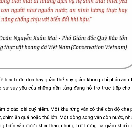
ề loài bị đe dọa hay quần thể suy giảm không chỉ phản ánh 
o sự suy yếu của những nền tảng đang hỗ trợ trực tiếp cho 
ằm ở các loài quý hiếm. Một khu rừng vẫn có thể còn độ che 
ạt, chim ăn quả hoặc thú lớn. Một dòng sông vẫn còn nước, n
ng biển vẫn được khai thác, nhưng trữ lượng cá giảm khiến 