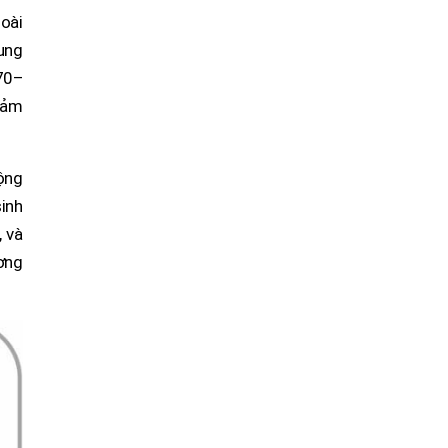
oài
ung
70–
iảm
ộng
inh
, và
ương