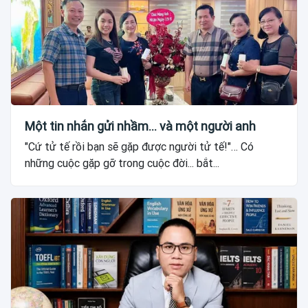
Một tin nhắn gửi nhầm... và một người anh
"Cứ tử tế rồi bạn sẽ gặp được người tử tế!"… Có
những cuộc gặp gỡ trong cuộc đời... bắt...