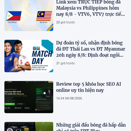
Link xem TRỰC TIẾP bóng đá
Malaysia vs Philippines hôm
nay 8/8 - VTV6, VTV7 trực tiếp
AFF Cup 2026
20 giờ trước
Dự đoán tỷ số, nhận định bóng
đá ĐT Thái Lan vs ĐT Myanmar
20h ngày 8/8: Định đoạt ngôi
đầu bảng
21 giờ trước
Review top 5 khóa học SEO AI
online uy tín hiện nay
16:34 04/08/2026
Những giải đấu bóng đá hấp dẫn