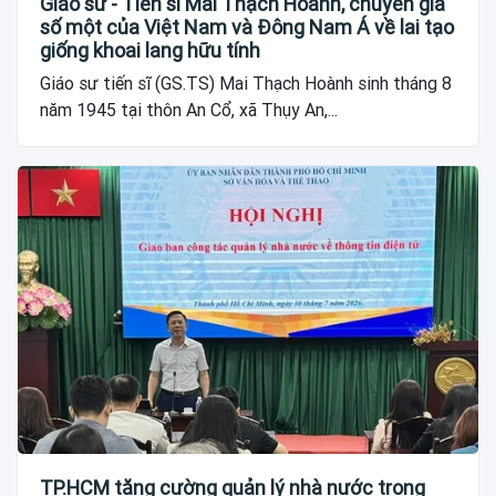
Giáo sư - Tiến sĩ Mai Thạch Hoành, chuyên gia
số một của Việt Nam và Đông Nam Á về lai tạo
giống khoai lang hữu tính
Giáo sư tiến sĩ (GS.TS) Mai Thạch Hoành sinh tháng 8
năm 1945 tại thôn An Cổ, xã Thụy An,...
TP.HCM tăng cường quản lý nhà nước trong