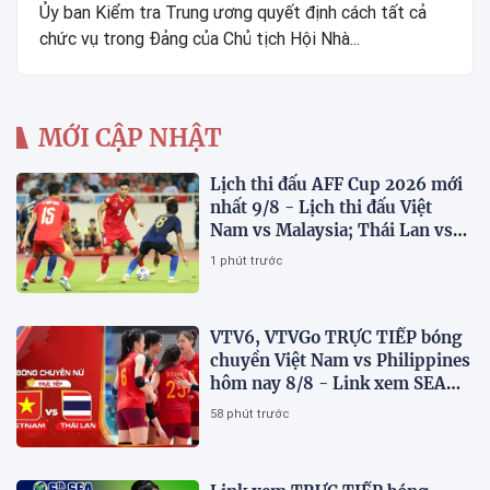
Ủy ban Kiểm tra Trung ương quyết định cách tất cả
chức vụ trong Đảng của Chủ tịch Hội Nhà...
MỚI CẬP NHẬT
Lịch thi đấu AFF Cup 2026 mới
nhất 9/8 - Lịch thi đấu Việt
Nam vs Malaysia; Thái Lan vs
Singapore
1 phút trước
VTV6, VTVGo TRỰC TIẾP bóng
chuyền Việt Nam vs Philippines
hôm nay 8/8 - Link xem SEA
V.Cup 2026 mới nhất
58 phút trước