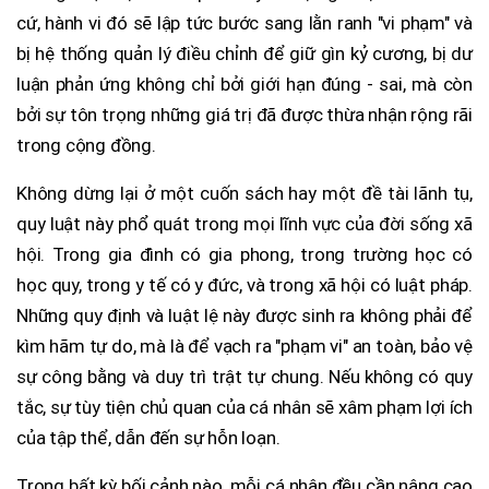
cứ, hành vi đó sẽ lập tức bước sang lằn ranh "vi phạm" và
bị hệ thống quản lý điều chỉnh để giữ gìn kỷ cương, bị dư
luận phản ứng không chỉ bởi giới hạn đúng - sai, mà còn
bởi sự tôn trọng những giá trị đã được thừa nhận rộng rãi
trong cộng đồng.
Không dừng lại ở một cuốn sách hay một đề tài lãnh tụ,
quy luật này phổ quát trong mọi lĩnh vực của đời sống xã
hội. Trong gia đình có gia phong, trong trường học có
học quy, trong y tế có y đức, và trong xã hội có luật pháp.
Những quy định và luật lệ này được sinh ra không phải để
kìm hãm tự do, mà là để vạch ra "phạm vi" an toàn, bảo vệ
sự công bằng và duy trì trật tự chung. Nếu không có quy
tắc, sự tùy tiện chủ quan của cá nhân sẽ xâm phạm lợi ích
của tập thể, dẫn đến sự hỗn loạn.
Trong bất kỳ bối cảnh nào, mỗi cá nhân đều cần nâng cao