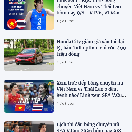
Link xem TRỰC TIẾP bóng
chuyền Việt Nam vs Thái Lan
hôm nay 9/8 - VTV6, VTVGo
trực tiếp SEA V.Cup 2026 mới
1 giờ trước
nhất
Honda City giảm giá sâu tại đại
lý, bản 'full option' chỉ còn 499
triệu đồng
3 giờ trước
Xem trực tiếp bóng chuyền nữ
Việt Nam vs Thái Lan ở đâu,
kênh nào? Link xem SEA V.Cup
2026 mới nhất
4 giờ trước
Lịch thi đấu bóng chuyền nữ
SEA V.Cup 2026 hôm nay 9/8 -