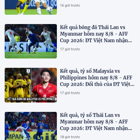
định đối thủ
16 giờ trước
Kết quả bóng đá Thái Lan vs
Myanmar hôm nay 8/8 - AFF
Cup 2026: ĐT Việt Nam nhận
'chiến thư'
17 giờ trước
Kết quả, tỷ số Malaysia vs
Philippines hôm nay 8/8 - AFF
Cup 2026: Đối thủ của ĐT Việt
Nam lộ diện
17 giờ trước
Kết quả, tỷ số Thái Lan vs
Myanmar hôm nay 8/8 - AFF
Cup 2026: ĐT Việt Nam nhận
tin vui
18 giờ trước