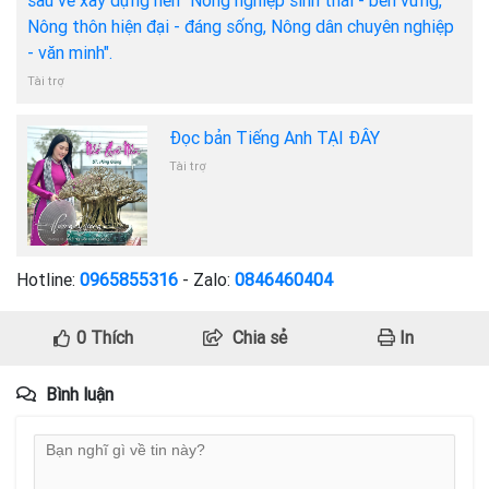
sâu về xây dựng nền "Nông nghiệp sinh thái - bền vững,
Nông thôn hiện đại - đáng sống, Nông dân chuyên nghiệp
- văn minh".
Tài trợ
Đọc bản Tiếng Anh TẠI ĐÂY
Tài trợ
Hotline:
0965855316
- Zalo:
0846460404
0
Thích
Chia sẻ
In
Bình luận