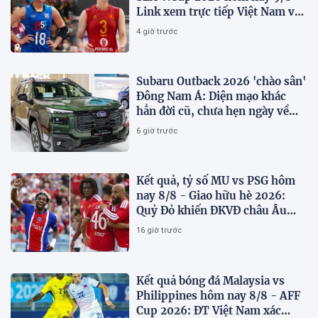
Link xem trực tiếp Việt Nam vs
Thái Lan
4 giờ trước
Subaru Outback 2026 'chào sân'
Đông Nam Á: Diện mạo khác
hẳn đời cũ, chưa hẹn ngày về
Việt Nam
6 giờ trước
Kết quả, tỷ số MU vs PSG hôm
nay 8/8 - Giao hữu hè 2026:
Quỷ Đỏ khiến ĐKVĐ châu Âu
toát mồ hôi
16 giờ trước
Kết quả bóng đá Malaysia vs
Philippines hôm nay 8/8 - AFF
Cup 2026: ĐT Việt Nam xác