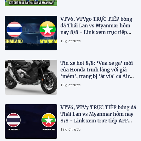
VTV6, VTVgo TRỰC TIẾP bóng
đá Thái Lan vs Myanmar hôm
nay 8/8 - Link xem trực tiếp
AFF Cup 2026 mới nhất
19 giờ trước
Tin xe hot 8/8: ‘Vua xe ga’ mới
của Honda trình làng với giá
‘mềm’, trang bị ‘át vía’ cả Air
Blade và SH
19 giờ trước
VTV6, VTV7 TRỰC TIẾP bóng đá
Thái Lan vs Myanmar hôm nay
8/8 - Link xem trực tiếp AFF
Cup 2026 mới nhất
19 giờ trước