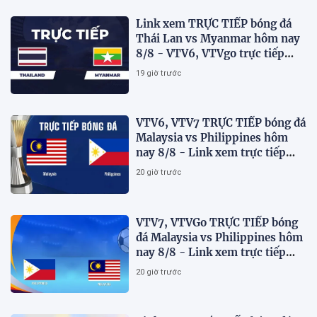
Link xem TRỰC TIẾP bóng đá
Thái Lan vs Myanmar hôm nay
8/8 - VTV6, VTVgo trực tiếp
AFF Cup 2026
19 giờ trước
VTV6, VTV7 TRỰC TIẾP bóng đá
Malaysia vs Philippines hôm
nay 8/8 - Link xem trực tiếp
AFF Cup 2026 mới nhất
20 giờ trước
VTV7, VTVGo TRỰC TIẾP bóng
đá Malaysia vs Philippines hôm
nay 8/8 - Link xem trực tiếp
AFF Cup 2026 mới nhất
20 giờ trước