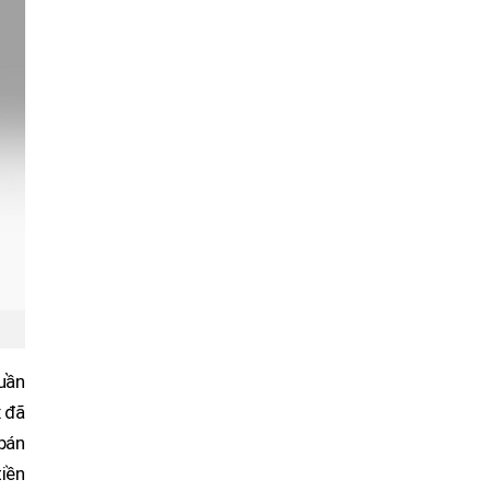
uần
x đã
bán
iền