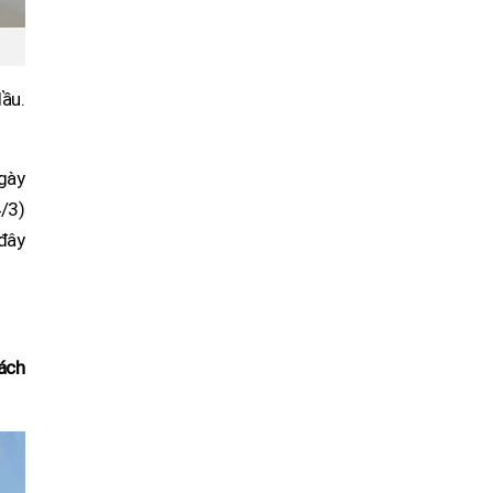
dầu.
gày
/3)
 đây
cách