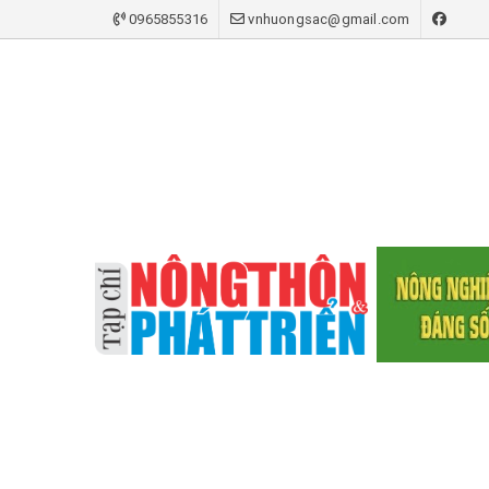
0965855316
vnhuongsac@gmail.com