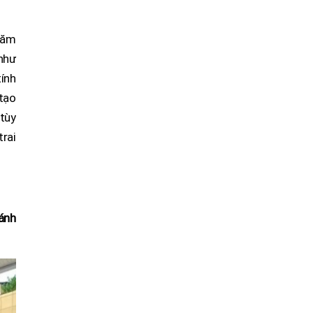
năm
như
ính
 tạo
tùy
rai
bánh