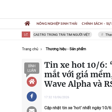
NÔNG NGHIỆP SINH THÁI
CHÍNH SÁCH – SỰ 
FIDEL CASTRO TRONG TRÁI TIM NGƯỜI VIỆT
Thạc sĩ NGUY
Trang chủ
Thương hiệu - Sản phẩm
Tin xe hot 10/6:
BÌNH
LUẬN
mắt với giá mềm,
Wave Alpha và R
17:32 10/06/2026
Cập nhật tin xe ‘hot’ nhất ngày 10/6