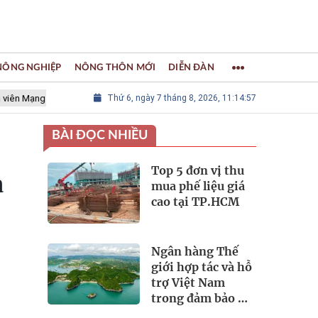
 NÔNG NGHIỆP
NÔNG THÔN MỚI
DIỄN ĐÀN
lưới các Thành phố Thủ công sáng tạo Thế giới
Thứ 6, ngày 7 tháng 8, 2026, 11:14:58
LÀNG NGHỀ KHẢM 
BÀI ĐỌC NHIỀU
Top 5 đơn vị thu
a
mua phế liệu giá
cao tại TP.HCM
Ngân hàng Thế
giới hợp tác và hỗ
trợ Việt Nam
trong đảm bảo an
ninh nguồn nước