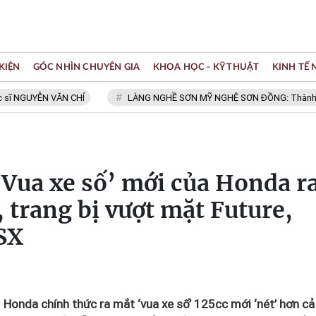
KIỆN
GÓC NHÌN CHUYÊN GIA
KHOA HỌC - KỸ THUẬT
KINH TẾ
ỄN VĂN CHÍ
LÀNG NGHỀ SƠN MỸ NGHỆ SƠN ĐỒNG: Thành viên Mạng 
 ‘Vua xe số’ mới của Honda r
 trang bị vượt mặt Future,
SX
: Honda chính thức ra mắt ‘vua xe số’ 125cc mới ‘nét’ hơn cả