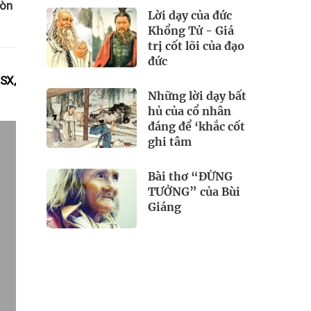
còn
Lời dạy của đức
Khổng Tử - Giá
trị cốt lõi của đạo
đức
RSX,
Những lời dạy bất
hủ của cổ nhân
đáng để ‘khắc cốt
ghi tâm
Bài thơ “ĐỪNG
TƯỞNG” của Bùi
Giáng