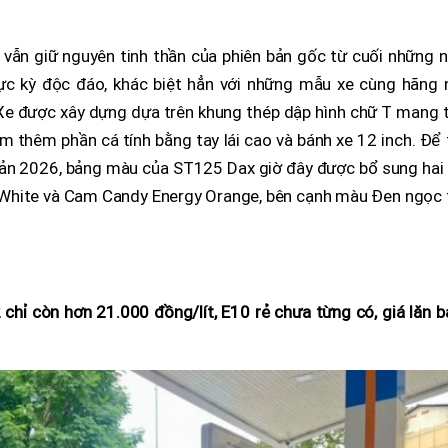
ẫn giữ nguyên tinh thần của phiên bản gốc từ cuối những 
ực kỳ độc đáo, khác biệt hẳn với những mẫu xe cùng hãng 
Xe được xây dựng dựa trên khung thép dập hình chữ T mang t
m thêm phần cá tính bằng tay lái cao và bánh xe 12 inch. Để
ản 2026, bảng màu của ST125 Dax giờ đây được bổ sung hai 
 White và Cam Candy Energy Orange, bên cạnh màu Đen ngọc t
chỉ còn hơn 21.000 đồng/lít, E10 rẻ chưa từng có, giá lăn 