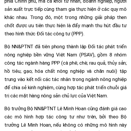
phía Chính phủ, mà cả khối tư nhân, doanh nghiệp, người
sản xuất trực tiếp cùng tham gia thực hiện ở các quy mô
khác nhau. Trong đó, một trong những giải pháp then
chốt được ưu tiên thực hiện là đẩy mạnh thu hút đầu tư
theo hình thức Đối tác công tư (PPP).
Bộ NN&PTNT đã tiên phong thành lập Đối tác phát triển
nông nghiệp bền vững Việt Nam (PSAV), gồm 8 nhóm
công tác ngành hàng PPP (cà phê; chè; rau quả; thủy sản;
hồ tiêu; gạo; hóa chất nông nghiệp và chăn nuôi) tập
trung vào kết nối các tác nhân trong ngành nông nghiệp
để chia sẻ kinh nghiệm, cùng hợp tác phát triển chuỗi giá
trị các mặt hàng nông sản chủ lực của Việt Nam.
Bộ trưởng Bộ NN&PTNT Lê Minh Hoan cũng đánh giá cao
các mô hình hợp tác công tư như trên, bởi theo Bộ
trưởng Lê Minh Hoan, nếu không có những mô hình này