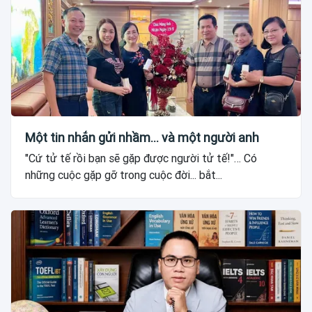
Một tin nhắn gửi nhầm... và một người anh
"Cứ tử tế rồi bạn sẽ gặp được người tử tế!"… Có
những cuộc gặp gỡ trong cuộc đời... bắt...