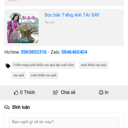
Tài trợ
Đọc bản Tiếng Anh TẠI ĐÂY
Tài trợ
Hotline:
0965855316
- Zalo:
0846460404
Triển vọng xuất khẩu rau quả dịp cuối năm
xuất khẩu rau quả
rau quả
xuất khẩu rau quả
0
Thích
Chia sẻ
In
Bình luận