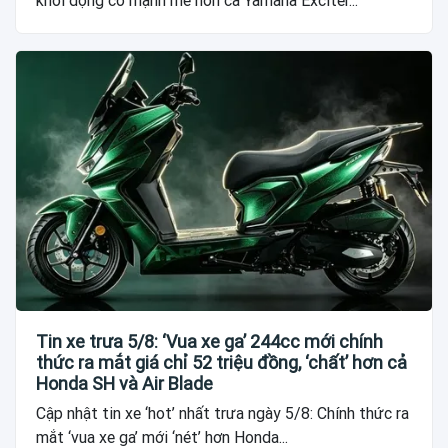
khối động cơ mạnh mẽ hơn cả Yamaha Exciter...
Tin xe trưa 5/8: ‘Vua xe ga’ 244cc mới chính
thức ra mắt giá chỉ 52 triệu đồng, ‘chất’ hơn cả
Honda SH và Air Blade
Cập nhật tin xe ‘hot’ nhất trưa ngày 5/8: Chính thức ra
mắt ‘vua xe ga’ mới ‘nét’ hơn Honda...