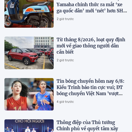
Yamaha chính thức ra mắt ‘xe
ga quốc dân’ mới ‘nét’ hơn SH
Mode, giá rẻ chỉ 34 triệu đồng
2 giờ trước
Từ tháng 8/2026, loạt quy định
mới về giao thông người dân
cần biết
2 giờ trước
Tin bóng chuyền hôm nay 6/8:
Kiều Trinh báo tin cực vui; ĐT
bóng chuyền Việt Nam 'vượt
mặt' Thái Lan
4 giờ trước
Thông điệp của Thủ tướng
Chính phủ về quyết tâm xây