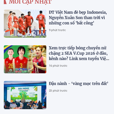
MỚI CẬP NHẬT
ĐT Việt Nam đè bẹp Indonesia,
Nguyễn Xuân Son than trời vì
những con số 'bất công'
9 phút trước
Xem trực tiếp bóng chuyền nữ
chặng 2 SEA V.Cup 2026 ở đâu,
kênh nào? Link xem tuyển Việt
Nam thi đấu
16 phút trước
Đậu nành - ‘vàng mọc trên đất’
23 phút trước