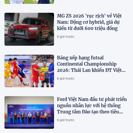
MG ZS 2026 'rục rịch' về Việt
Nam: Động cơ hybrid, giá dự
kiến từ dưới 600 triệu đồng
6 giờ trước
Bảng xếp hạng futsal
Continental Championship
2026: Thái Lan khiến ĐT Việt
Nam 'vỡ mộng' vô địch
6 giờ trước
Ford Việt Nam đầu tư phát triển
nguồn nhân lực với hệ thống
Trung tâm Đào tạo theo tiêu
chuẩn toàn cầu
6 giờ trước