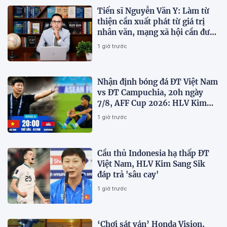
Tiến sĩ Nguyễn Văn Y: Làm từ
thiện cần xuất phát từ giá trị
nhân văn, mạng xã hội cần được
sử dụng bằng văn hóa và trách
1 giờ trước
nhiệm
Nhận định bóng đá ĐT Việt Nam
vs ĐT Campuchia, 20h ngày
7/8, AFF Cup 2026: HLV Kim
Sang-sik tiết lộ kế hoạch nhân
1 giờ trước
sự
Cầu thủ Indonesia hạ thấp ĐT
Việt Nam, HLV Kim Sang Sik
đáp trả 'sâu cay'
1 giờ trước
‘Chơi sát ván’ Honda Vision,