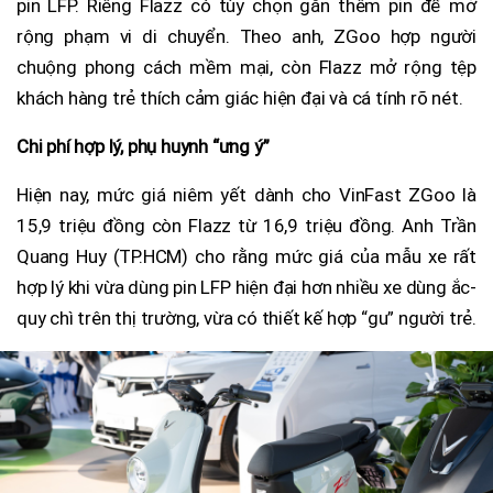
pin LFP. Riêng Flazz có tùy chọn gắn thêm pin để mở
rộng phạm vi di chuyển. Theo anh, ZGoo hợp người
chuộng phong cách mềm mại, còn Flazz mở rộng tệp
khách hàng trẻ thích cảm giác hiện đại và cá tính rõ nét.
Chi phí hợp lý, phụ huynh “ưng ý”
Hiện nay, mức giá niêm yết dành cho VinFast ZGoo là
15,9 triệu đồng còn Flazz từ 16,9 triệu đồng. Anh Trần
Quang Huy (TP.HCM) cho rằng mức giá của mẫu xe rất
hợp lý khi vừa dùng pin LFP hiện đại hơn nhiều xe dùng ắc-
quy chì trên thị trường, vừa có thiết kế hợp “gu” người trẻ.