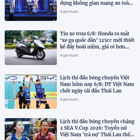
dựng không gian mạng an toàn,
tin cậy và nhân văn
4 giờ trước
Tin xe trưa 6/8: Honda ra mắt
‘xe ga quốc dân’ 125cc mới thiết
kế đầy hoài niệm, giá rẻ hơn
Vision và SH Mode
4 giờ trước
Lịch thi đấu bóng chuyền Việt
Nam hôm nay 6/8: ĐT Việt Nam
chốt ngày tái đấu Thái Lan
4 giờ trước
Lịch thi đấu bóng chuyền chặng
2 SEA V.Cup 2026: Tuyển nữ
Việt Nam 'trả nợ' Thái Lan thế