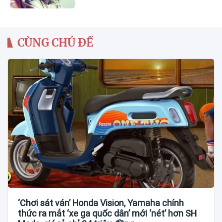
CÙNG CHỦ ĐỀ
‘Chơi sát ván’ Honda Vision, Yamaha chính
thức ra mắt ‘xe ga quốc dân’ mới ‘nét’ hơn SH