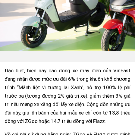
Đặc biệt, hiện nay các dòng xe máy điện của VinFast
đang nhận được mức ưu đãi 6% trong khuôn khổ chương
trình “Mãnh liệt vì tương lai Xanh”, hỗ trợ 100% lệ phí
trước bạ (tương đương 2% giá trị xe), giảm thêm 3% giá
trị nếu mang xe xăng đổi lấy xe điện. Cộng dồn những ưu
đãi này, giá lăn bánh của hai mẫu xe chỉ còn từ 13,8 triệu
đồng với ZGoo hoặc 14,7 triệu đồng với Flazz.
Về chi phí sử dụng hằng ngày, ZGoo và Flazz được đánh