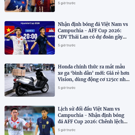
nào?
5 giờ trước
Nhận định bóng đá Việt Nam vs
Campuchia - AFF Cup 2026:
CĐV Thái Lan có dự đoán gây
sốt
5 giờ trước
Honda chính thức ra mắt mẫu
xe ga ‘bình dân’ mới: Giá rẻ hơn
Vision, dùng động cơ 125cc như
SH Mode
5 giờ trước
Lịch sử đối đầu Việt Nam vs
Campuchia - Nhận định bóng
đá AFF Cup 2026: Chênh lệch
đẳng cấp
5 giờ trước