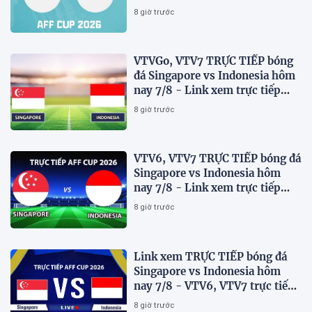
Việt Nam thua đau?
8 giờ trước
VTVGo, VTV7 TRỰC TIẾP bóng
đá Singapore vs Indonesia hôm
nay 7/8 - Link xem trực tiếp
AFF Cup 2026 mới nhất
8 giờ trước
VTV6, VTV7 TRỰC TIẾP bóng đá
Singapore vs Indonesia hôm
nay 7/8 - Link xem trực tiếp
AFF Cup 2026 mới nhất
8 giờ trước
Link xem TRỰC TIẾP bóng đá
Singapore vs Indonesia hôm
nay 7/8 - VTV6, VTV7 trực tiếp
AFF Cup 2026
8 giờ trước