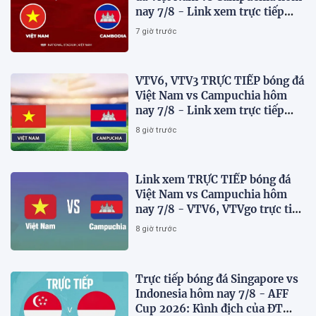
nay 7/8 - Link xem trực tiếp
AFF Cup 2026 mới nhất
7 giờ trước
VTV6, VTV3 TRỰC TIẾP bóng đá
Việt Nam vs Campuchia hôm
nay 7/8 - Link xem trực tiếp
AFF Cup 2026 mới nhất
8 giờ trước
Link xem TRỰC TIẾP bóng đá
Việt Nam vs Campuchia hôm
nay 7/8 - VTV6, VTVgo trực tiếp
AFF Cup 2026
8 giờ trước
Trực tiếp bóng đá Singapore vs
Indonesia hôm nay 7/8 - AFF
Cup 2026: Kình địch của ĐT