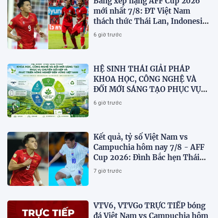
Bảng xếp hạng AFF Cup 2026
mới nhất 7/8: ĐT Việt Nam
thách thức Thái Lan, Indonesia
dừng bước
6 giờ trước
HỆ SINH THÁI GIẢI PHÁP
KHOA HỌC, CÔNG NGHỆ VÀ
ĐỔI MỚI SÁNG TẠO PHỤC VỤ
CHUYỂN ĐỔI KÉP VÀ PHÁT
6 giờ trước
TRIỂN NÔNG NGHIỆP BỀN
VỮNG VIỆT NAM
Kết quả, tỷ số Việt Nam vs
Campuchia hôm nay 7/8 - AFF
Cup 2026: Đình Bắc hẹn Thái
Lan ở chung kết?
7 giờ trước
VTV6, VTVGo TRỰC TIẾP bóng
đá Việt Nam vs Campuchia hôm