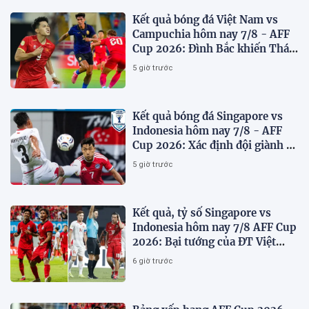
Kết quả bóng đá Việt Nam vs
Campuchia hôm nay 7/8 - AFF
Cup 2026: Đình Bắc khiến Thái
Lan run sợ
5 giờ trước
Kết quả bóng đá Singapore vs
Indonesia hôm nay 7/8 - AFF
Cup 2026: Xác định đội giành vé
Bán kết
5 giờ trước
Kết quả, tỷ số Singapore vs
Indonesia hôm nay 7/8 AFF Cup
2026: Bại tướng của ĐT Việt
nam dừng bước sớm
6 giờ trước