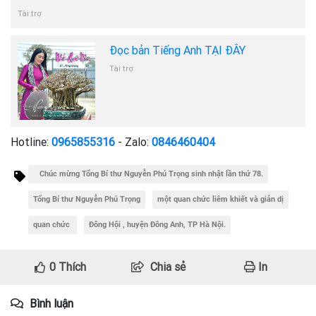
Tài trợ
Đọc bản Tiếng Anh TẠI ĐÂY
Tài trợ
Hotline:
0965855316
- Zalo:
0846460404
Chúc mừng Tổng Bí thư Nguyễn Phú Trọng sinh nhật lần thứ 78.
Tổng Bí thư Nguyễn Phú Trọng
một quan chức liêm khiết và giản dị
quan chức
Đông Hội , huyện Đông Anh, TP Hà Nội.
0
Thích
Chia sẻ
In
Bình luận