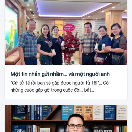
Một tin nhắn gửi nhầm... và một người anh
"Cứ tử tế rồi bạn sẽ gặp được người tử tế!"… Có
những cuộc gặp gỡ trong cuộc đời... bắt...