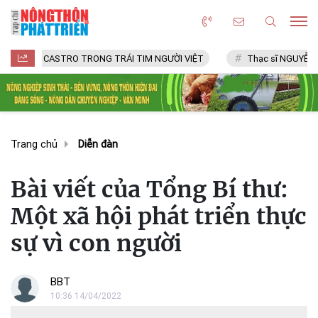
 CASTRO TRONG TRÁI TIM NGƯỜI VIỆT
Thạc sĩ NGUYỄN VĂN CHÍ
Trang chủ
Diễn đàn
Bài viết của Tổng Bí thư:
Một xã hội phát triển thực
sự vì con người
BBT
10:36 14/04/2022