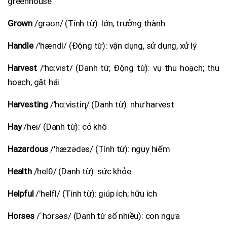
greenhouse
Grown
/grəʊn/ (Tính từ): lớn, trưởng thành
Handle
/'hændl/ (Động từ): vận dụng, sử dụng, xử lý
Harvest
/'hɑ:vist/ (Danh từ; Động từ): vụ thu hoạch; thu
hoạch, gặt hái
Harvesting
/'hɑ:vistiɳ/ (Danh từ): như harvest
Hay
/hei/ (Danh từ): cỏ khô
Hazardous
/'hæzədəs/ (Tính từ): nguy hiểm
Health
/helθ/ (Danh từ): sức khỏe
Helpful
/'helfl/ (Tính từ): giúp ích; hữu ích
Horses
/ˈhɔrsəs/ (Danh từ số nhiều): con ngựa