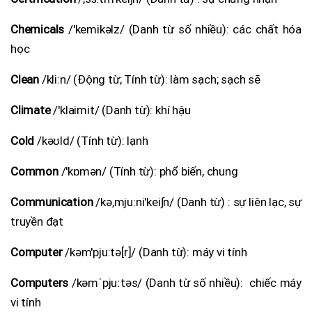
Chemicals
/'kemikəlz/ (Danh từ số nhiều): các chất hóa
học
Clean
/kli:n/ (Động từ; Tính từ): làm sạch; sạch sẽ
Climate
/'klaimit/ (Danh từ): khí hậu
Cold
/kəʊld/ (Tính từ): lạnh
Common
/'kɒmən/ (Tính từ): phổ biến, chung
Communication
/kə,mju:ni'kei∫n/ (Danh từ) : sự liên lạc, sự
truyền đạt
Computer
/kəm'pju:tə[r]/ (Danh từ): máy vi tính
Computers
/kəmˈpjuːtəs/ (Danh từ số nhiều): chiếc máy
vi tính