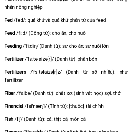
nhân nông nghiệp
Fed
/fed/: quá khứ và quá khứ phân từ của feed
Feed
/fi:d/ (Động từ): cho ăn, cho nuôi
Feeding
/'fi:diɳ/ (Danh từ): sự cho ăn; sự nuôi lớn
Fertilizer
/'fɜ:təlaizə[r]/ (Danh từ): phân bón
Fertilizers
/'fɜ:təlaizə[r]z/ (Danh từ số nhiều): như
fertilizer
Fiber
/'faibə/ (Danh từ): chất xơ; (sinh vật học) sợi, thớ
Financial
/fai'næn∫l/ (Tính từ): [thuộc] tài chính
Fish
/fi∫/ (Danh từ): cá; thịt cá, món cá
Flowers
/'flaʊə[r]z/ (Danh từ số nhiều): hoa; cành hoa