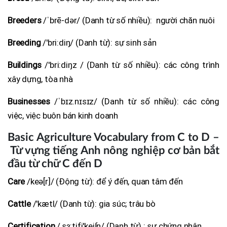
Breeders
/ˈbrē-dər/ (Danh từ số nhiều): người chăn nuôi
Breeding
/'bri:diŋ/ (Danh từ): sự sinh sản
Buildings
/'bri:diŋz / (Danh từ số nhiều): các công trình
xây dựng, tòa nhà
Businesses
/ˈbɪz.nɪsɪz/ (Danh từ số nhiều): các công
việc, việc buôn bán kinh doanh
Basic Agriculture Vocabulary from C to D –
Từ vựng tiếng Anh nông nghiệp cơ bản bắt
đầu từ chữ C đến D
Care
/keə[r]/ (Động từ): để ý đến, quan tâm đến
Cattle
/'kætl/ (Danh từ): gia súc; trâu bò
Certification
/,sɜ:tifi'kei∫n/ (Danh từ) : sự chứng nhận