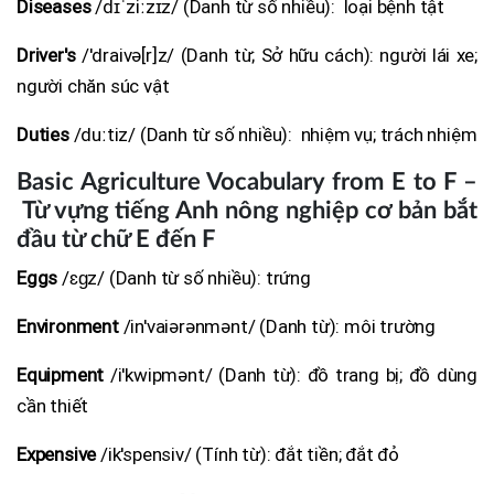
Diseases
/dɪˈziːzɪz/ (Danh từ số nhiều): loại bệnh tật
Driver's
/'draivə[r]z/ (Danh từ; Sở hữu cách): người lái xe;
người chăn súc vật
Duties
/duːtiz/ (Danh từ số nhiều): nhiệm vụ; trách nhiệm
Basic Agriculture Vocabulary from E to F –
Từ vựng tiếng Anh nông nghiệp cơ bản bắt
đầu từ chữ E đến F
Eggs
/ɛɡz/ (Danh từ số nhiều): trứng
Environment
/in'vaiərənmənt/ (Danh từ): môi trường
Equipment
/i'kwipmənt/ (Danh từ): đồ trang bị; đồ dùng
cần thiết
Expensive
/ik'spensiv/ (Tính từ): đắt tiền; đắt đỏ