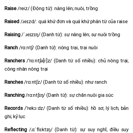
Raise
/reiz/ (Động từ): nâng lên; nuôi, trồng
Raised
/ɹeɪzd/: quá khứ đơn và quá khứ phân từ của raise
Raising
/ˈɹeɪzɪŋ/ (Danh từ): sự nâng lên; sự nuôi trồng
Ranch
/rɑ:nt∫/ (Danh từ): nông trại, trại nuôi
Ranchers
/'rɑ:nt∫ə[r]z/ (Danh từ số nhiều): chủ nông trại;
công nhân nông trại
Ranches
/rɑ:nt∫z/ (Danh từ số nhiều): như ranch
Ranching
/rɑ:nt∫ɪŋ/ (Danh từ): sự chăn nuôi gia súc
Records
/'rekɔ:dz/ (Danh từ số nhiều): hồ sơ, lý lịch; bản
ghi; kỷ lục
Reflecting
/ɹɪˈflɛktɪŋ/ (Danh từ): sự suy nghĩ, điều suy