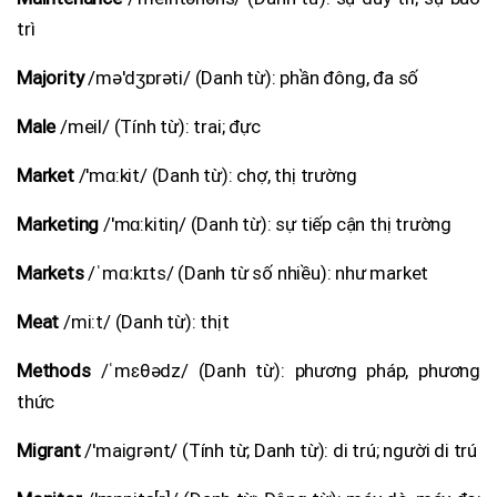
trì
Majority
/mə'dʒɒrəti/ (Danh từ): phần đông, đa số
Male
/meil/ (Tính từ): trai; đực
Market
/'mɑ:kit/ (Danh từ): chợ, thị trường
Marketing
/'mɑ:kitiη/ (Danh từ): sự tiếp cận thị trường
Markets
/ˈmɑːkɪts/ (Danh từ số nhiều): như market
Meat
/mi:t/ (Danh từ): thịt
Methods
/ˈmɛθədz/ (Danh từ): phương pháp, phương
thức
Migrant
/'maigrənt/ (Tính từ; Danh từ): di trú; người di trú