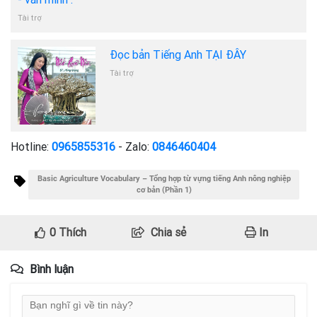
Tài trợ
Đọc bản Tiếng Anh TẠI ĐÂY
Tài trợ
Hotline:
0965855316
- Zalo:
0846460404
Basic Agriculture Vocabulary – Tổng hợp từ vựng tiếng Anh nông nghiệp
cơ bản (Phần 1)
0
Thích
Chia sẻ
In
Bình luận