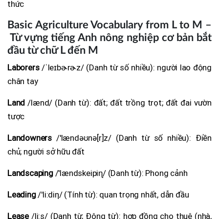
thức
Basic Agriculture Vocabulary from L to M –
Từ vựng tiếng Anh nông nghiệp cơ bản bắt
đầu từ chữ L đến M
Laborers
/ˈleɪbɚrɚz/ (Danh từ số nhiều): người lao động
chân tay
Land
/lænd/ (Danh từ): đất; đất trồng trọt; đất đai vườn
tược
Landowners
/'lændəʊnə[r]z/ (Danh từ số nhiều): Điền
chủ; người sở hữu đất
Landscaping
/'lændskeipiɳ/ (Danh từ): Phong cảnh
Leading
/'li:diη/ (Tính từ): quan trọng nhất, dẫn đầu
Lease
/li:s/ (Danh từ; Động từ): hợp đồng cho thuê (nhà,