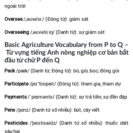
ngoài trời
Oversee
/,əʊvə'si:/ (Động từ): giám sát
Overseeing
/,əʊvə'si:iŋ/ (Danh từ): sự giám sát
Basic Agriculture Vocabulary from P to Q –
Từ vựng tiếng Anh nông nghiệp cơ bản bắt
đầu từ chữ P đến Q
Pack
/pæk/ (Danh từ; Động từ): bó, gói, bọc; đóng gói
Participate
/pɑ:'tisipeit/ (Động từ): tham gia, tham dự
Payments
/ˈpeɪmənts/ (Danh từ): sự trả tiền; sự đền đáp
Pens
/pɛnz/ (Danh từ số nhiều): bút, cây viết
Pesticides
/'pestisaidz/ (Danh từ số nhiều): thuốc diệt
sâu hại