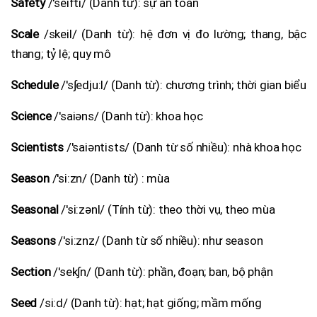
Safety
/'seifti/ (Danh từ): sự an toàn
Scale
/skeil/ (Danh từ): hệ đơn vị đo lường; thang, bậc
thang; tỷ lệ; quy mô
Schedule
/'s∫edju:l/ (Danh từ): chương trình; thời gian biểu
Science
/'saiəns/ (Danh từ): khoa học
Scientists
/'saiəntists/ (Danh từ số nhiều): nhà khoa học
Season
/'si:zn/ (Danh từ) : mùa
Seasonal
/'si:zənl/ (Tính từ): theo thời vụ, theo mùa
Seasons
/'si:znz/ (Danh từ số nhiều): như season
Section
/'sek∫n/ (Danh từ): phần, đoạn; ban, bộ phận
Seed
/si:d/ (Danh từ): hạt; hạt giống; mầm mống