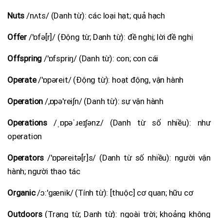
Nuts
/nʌts/ (Danh từ): các loại hạt; quả hạch
Offer
/'ɒfə[r]/ (Động từ; Danh từ): đề nghị; lời đề nghị
Offspring
/'ɒfspriŋ/ (Danh từ): con; con cái
Operate
/'ɒpəreit/ (Động từ): hoạt động, vận hành
Operation
/,ɒpə'rei∫n/ (Danh từ): sự vận hành
Operations
/ˌɒpəˈɹeɪʃənz/ (Danh từ số nhiều): như
operation
Operators
/'ɒpəreitə[r]s/ (Danh từ số nhiều): người vận
hành; người thao tác
Organic
/ɔ:'gænik/ (Tính từ): [thuộc] cơ quan; hữu cơ
Outdoors
(Trạng từ; Danh từ): ngoài trời; khoảng không