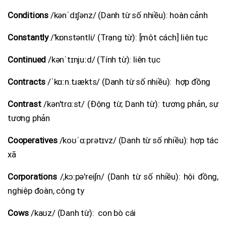
Conditions
/kənˈdɪʃənz/ (Danh từ số nhiều): hoàn cảnh
Constantly
/'kɒnstəntli/ (Trạng từ): [một cách] liên tục
Continued
/kənˈtɪnjuːd/ (Tính từ): liên tục
Contracts
/ˈkɑːn.tɹækts/ (Danh từ số nhiều): hợp đồng
Contrast
/kən'trɑ:st/ (Động từ; Danh từ): tương phản, sự
tương phản
Cooperatives
/koʊˈɑːprətɪvz/ (Danh từ số nhiều): hợp tác
xã
Corporations
/,kɔ:pə'rei∫n/ (Danh từ số nhiều): hội đồng,
nghiệp đoàn, công ty
Cows
/kaʊz/ (Danh từ): con bò cái