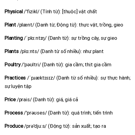
Physical
/'fizikl/ (Tính từ): [thuộc] vật chất
Plant
/plænt/ (Danh từ; Động từ): thực vật; trồng, gieo
Planting
/ˈplɑːntɪŋ/ (Danh từ): sự trồng cây, sự gieo
Plants
/plɑːnts/ (Danh từ số nhiều): như plant
Poultry
/'pəʊltri/ (Danh từ): gia cầm; thịt gia cầm
Practices
/ˈpɹæktɪsɪz/ (Danh từ số nhiều): sự thực hành;
sự luyện tập
Price
/prais/ (Danh từ): giá, giá cả
Process
/'prəʊses/ (Danh từ): quá trình; tiến trình
Produce
/prə'dju:s/ (Động từ): sản xuất; tạo ra