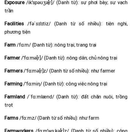
Exposure
/ik'spəʊʒə[r]/ (Danh từ): sự phơi bày; sự vạch
trần
Facilities
/fəˈsɪlɪtiz/ (Danh từ số nhiều): tiện nghi,
phương tiện
Farm
/fɑ:m/ (Danh từ): nông trại; trang trại
Farmer
/'fɑ:mə[r]/ (Danh từ): nông dân; chủ nông trại
Farmers
/'fɑ:mə[r]z/ (Danh từ số nhiều): như farmer
Farming
/'fɑ:miη/ (Danh từ): công việc nông trại
Farmland
/ˈfɑːmlænd/ (Danh từ): đất chăn nuôi, trồng
trọt
Farms
/fɑːmz/ (Danh từ số nhiều): như farm
Farmworkers
/fɑ:m'wɜ:kə[r]z/ (Danh từ số nhiều): công