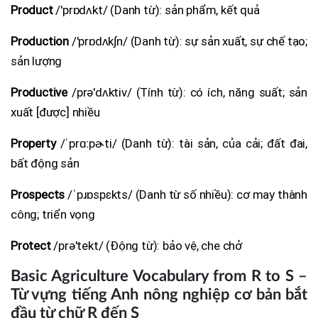
Product
/'prɒdʌkt/ (Danh từ): sản phẩm, kết quả
Production
/'prɒdʌk∫n/ (Danh từ): sự sản xuất, sự chế tạo;
sản lượng
Productive
/prə'dʌktiv/ (Tính từ): có ích, năng suất; sản
xuất [được] nhiều
Property
/ˈprɑːpɚti/ (Danh từ): tài sản, của cải; đất đai,
bất động sản
Prospects
/ˈpɹɒspɛkts/ (Danh từ số nhiều): cơ may thành
công; triển vọng
Protect
/prə'tekt/ (Động từ): bảo vệ, che chở
Basic Agriculture Vocabulary from R to S –
Từ vựng tiếng Anh nông nghiệp cơ bản bắt
đầu từ chữ R đến S