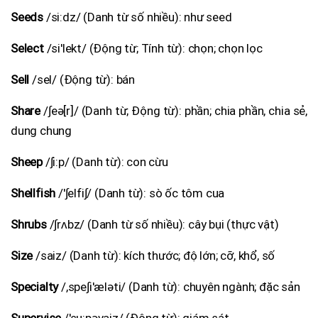
Seeds
/si:dz/ (Danh từ số nhiều): như seed
Select
/si'lekt/ (Động từ; Tính từ): chọn; chọn lọc
Sell
/sel/ (Động từ): bán
Share
/∫eə[r]/ (Danh từ; Động từ): phần; chia phần, chia sẻ,
dung chung
Sheep
/∫i:p/ (Danh từ): con cừu
Shellfish
/'∫elfi∫/ (Danh từ): sò ốc tôm cua
Shrubs
/∫rʌbz/ (Danh từ số nhiều): cây bụi (thực vật)
Size
/saiz/ (Danh từ): kích thước; độ lớn; cỡ, khổ, số
Specialty
/,spe∫i'æləti/ (Danh từ): chuyên ngành; đặc sản
Supervise
/'su:pəvaiz/ (Động từ): giám sát