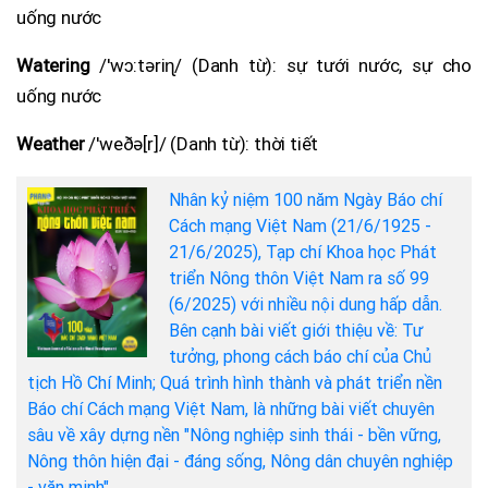
uống nước
Watering
/'wɔ:təriɳ/ (Danh từ): sự tưới nước, sự cho
uống nước
Weather
/'weðə[r]/ (Danh từ): thời tiết
Nhân kỷ niệm 100 năm Ngày Báo chí
Cách mạng Việt Nam (21/6/1925 -
21/6/2025), Tạp chí Khoa học Phát
triển Nông thôn Việt Nam ra số 99
(6/2025) với nhiều nội dung hấp dẫn.
Bên cạnh bài viết giới thiệu về: Tư
tưởng, phong cách báo chí của Chủ
tịch Hồ Chí Minh; Quá trình hình thành và phát triển nền
Báo chí Cách mạng Việt Nam, là những bài viết chuyên
sâu về xây dựng nền "Nông nghiệp sinh thái - bền vững,
Nông thôn hiện đại - đáng sống, Nông dân chuyên nghiệp
- văn minh".