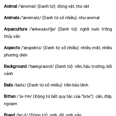
Animal
/'æniməl/ (Danh từ): động vật; thú vật
Animals
/'æniməlz/ (Danh từ số nhiều): như animal
Aquaculture
/'ækwә,kʌltʃә/ (Danh từ): nghề nuôi trồng
thủy sản
Aspects
/'æspekts/ (Danh từ số nhiều): nhiều mặt, nhiều
phương diện
Background
/'bækgraʊnd/ (Danh từ): nền, hậu trường, bối
cảnh
Bails
/beilz/ (Danh từ số nhiều): tiền bảo lãnh
Bitten
/ˈbi-​tᵊn/ (Động từ bất quy tắc của “bite”): cắn, đớp,
ngoạm
Breed
/bri:d/ (Động từ): sinh, đẻ, sinh sản