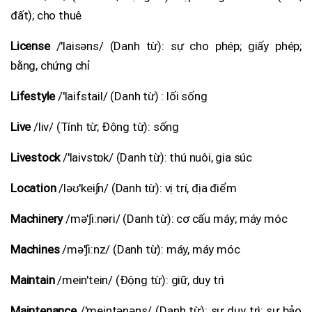
đất); cho thuê
License
/'laisəns/ (Danh từ): sự cho phép; giấy phép;
bằng, chứng chỉ
Lifestyle
/'laifstail/ (Danh từ) : lối sống
Live
/liv/ (Tính từ; Động từ): sống
Livestock
/'laivstɒk/ (Danh từ): thú nuôi, gia súc
Location
/ləʊ'kei∫n/ (Danh từ): vị trí, địa điểm
Machinery
/mə'∫i:nəri/ (Danh từ): cơ cấu máy; máy móc
Machines
/mə'∫i:nz/ (Danh từ): máy, máy móc
Maintain
/mein'tein/ (Động từ): giữ, duy trì
Maintenance
/'meintənəns/ (Danh từ): sự duy trì; sự bảo