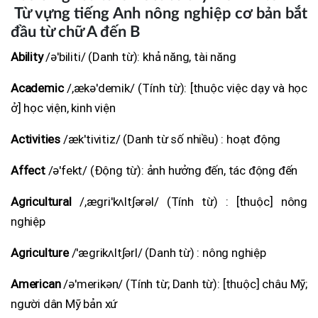
Từ vựng tiếng Anh nông nghiệp cơ bản bắt
đầu từ chữ A đến B
Ability
/ə'biliti/ (Danh từ): khả năng, tài năng
Academic
/,ækə'demik/ (Tính từ): [thuộc việc dạy và học
ở] học viện, kinh viện
Activities
/æk'tivitiz/ (Danh từ số nhiều) : hoạt động
Affect
/ə'fekt/ (Động từ): ảnh hưởng đến, tác động đến
Agricultural
/,ægri'kʌlt∫ərəl/ (Tính từ) : [thuộc] nông
nghiệp
Agriculture
/'ægrikʌlt∫ərl/ (Danh từ) : nông nghiệp
American
/ə'merikən/ (Tính từ; Danh từ): [thuộc] châu Mỹ;
người dân Mỹ bản xứ