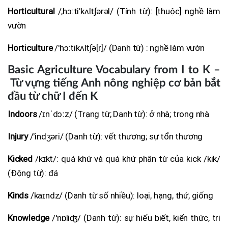
Horticultural
/,hɔ:ti'kʌlt∫ərəl/ (Tính từ): [thuộc] nghề làm
vườn
Horticulture
/'hɔ:tikʌlt∫ə[r]/ (Danh từ) : nghề làm vườn
Basic Agriculture Vocabulary from I to K –
Từ vựng tiếng Anh nông nghiệp cơ bản bắt
đầu từ chữ I đến K
Indoors
/ɪnˈdɔːz/ (Trạng từ; Danh từ): ở nhà; trong nhà
Injury
/'indʒəri/ (Danh từ): vết thương; sự tổn thương
Kicked
/kɪkt/: quá khứ và quá khứ phân từ của kick /kik/
(Động từ): đá
Kinds
/kaɪndz/ (Danh từ số nhiều): loại, hạng, thứ, giống
Knowledge
/'nɒliʤ/ (Danh từ): sự hiểu biết, kiến thức, tri