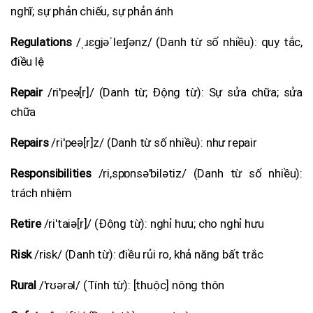
nghĩ; sự phản chiếu, sự phản ánh
Regulations
/ˌɹɛɡjəˈleɪʃənz/ (Danh từ số nhiều): quy tắc,
điều lệ
Repair
/ri'peə[r]/ (Danh từ; Động từ): Sự sửa chữa; sửa
chữa
Repairs
/ri'peə[r]z/ (Danh từ số nhiều): như repair
Responsibilities
/ri,spɒnsə'bilətiz/ (Danh từ số nhiều):
trách nhiệm
Retire
/ri'taiə[r]/ (Động từ): nghỉ hưu; cho nghỉ hưu
Risk
/risk/ (Danh từ): điều rủi ro, khả năng bất trắc
Rural
/'rʊərəl/ (Tính từ): [thuộc] nông thôn