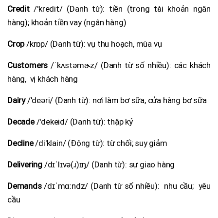
Credit
/'kredit/ (Danh từ): tiền (trong tài khoản ngân
hàng); khoản tiền vay (ngân hàng)
Crop
/krɒp/ (Danh từ): vụ thu hoạch, mùa vụ
Customers
/ˈkʌstəmɚz/ (Danh từ số nhiều): các khách
hàng, vị khách hàng
Dairy
/'deəri/ (Danh từ): nơi làm bơ sữa, cửa hàng bơ sữa
Decade
/'dekeid/ (Danh từ): thập kỷ
Decline
/di'klain/ (Động từ): từ chối; suy giảm
Delivering
/dɪˈlɪvə(ɹ)ɪŋ/ (Danh từ): sự giao hàng
Demands
/dɪˈmɑːndz/ (Danh từ số nhiều): nhu cầu; yêu
cầu