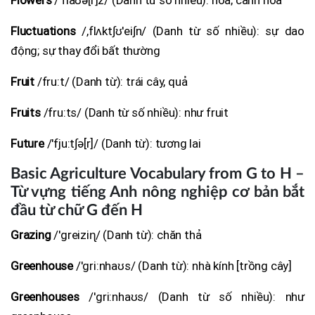
Fluctuations
/,flʌkt∫ʊ'ei∫n/ (Danh từ số nhiều): sự dao
động; sự thay đổi bất thường
Fruit
/fru:t/ (Danh từ): trái cây, quả
Fruits
/fru:ts/ (Danh từ số nhiều): như fruit
Future
/'fju:t∫ə[r]/ (Danh từ): tương lai
Basic Agriculture Vocabulary from G to H –
Từ vựng tiếng Anh nông nghiệp cơ bản bắt
đầu từ chữ G đến H
Grazing
/'greiziɳ/ (Danh từ): chăn thả
Greenhouse
/'gri:nhaʊs/ (Danh từ): nhà kính [trồng cây]
Greenhouses
/'gri:nhaʊs/ (Danh từ số nhiều): như