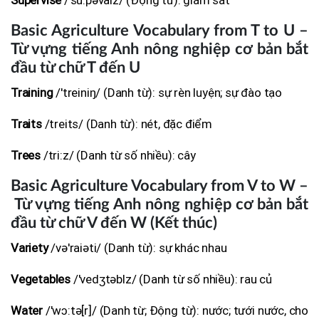
Basic Agriculture Vocabulary from T to U –
Từ vựng tiếng Anh nông nghiệp cơ bản bắt
đầu từ chữ T đến U
Training
/'treiniŋ/ (Danh từ): sự rèn luyện; sự đào tạo
Traits
/treits/ (Danh từ): nét, đặc điểm
Trees
/tri:z/ (Danh từ số nhiều): cây
Basic Agriculture Vocabulary from V to W –
Từ vựng tiếng Anh nông nghiệp cơ bản bắt
đầu từ chữ V đến W (Kết thúc)
Variety
/və'raiəti/ (Danh từ): sự khác nhau
Vegetables
/'vedʒtəblz/ (Danh từ số nhiều): rau củ
Water
/'wɔ:tə[r]/ (Danh từ; Động từ): nước; tưới nước, cho