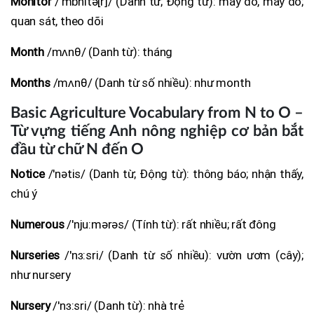
Monitor
/'mɒnitə[r]/ (Danh từ; Động từ): máy dò, máy đo;
quan sát, theo dõi
Month
/mʌnθ/ (Danh từ): tháng
Months
/mʌnθ/ (Danh từ số nhiều): như month
Basic Agriculture Vocabulary from N to O –
Từ vựng tiếng Anh nông nghiệp cơ bản bắt
đầu từ chữ N đến O
Notice
/'nətis/ (Danh từ; Động từ): thông báo; nhận thấy,
chú ý
Numerous
/'nju:mərəs/ (Tính từ): rất nhiều; rất đông
Nurseries
/'nɜ:sri/ (Danh từ số nhiều): vườn ươm (cây);
như nursery
Nursery
/'nɜ:sri/ (Danh từ): nhà trẻ