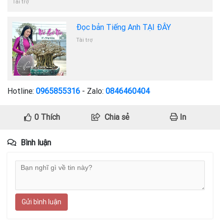
Tài trợ
Đọc bản Tiếng Anh TẠI ĐÂY
Tài trợ
Hotline:
0965855316
- Zalo:
0846460404
0
Thích
Chia sẻ
In
Bình luận
Gửi bình luận