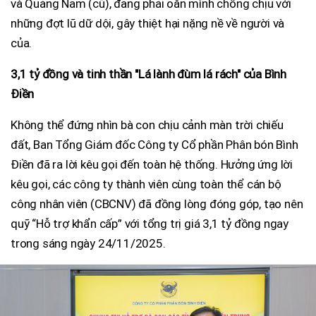
và Quảng Nam (cũ), đang phải oằn mình chống chịu với
những đợt lũ dữ dội, gây thiệt hại nặng nề về người và
của.
3,1 tỷ đồng và tinh thần "Lá lành đùm lá rách" của Bình
Điền
Không thể đứng nhìn bà con chịu cảnh màn trời chiếu
đất, Ban Tổng Giám đốc Công ty Cổ phần Phân bón Bình
Điền đã ra lời kêu gọi đến toàn hệ thống. Hưởng ứng lời
kêu gọi, các công ty thành viên cùng toàn thể cán bộ
công nhân viên (CBCNV) đã đồng lòng đóng góp, tạo nên
quỹ “Hỗ trợ khẩn cấp” với tổng trị giá 3,1 tỷ đồng ngay
trong sáng ngày 24/11/2025.