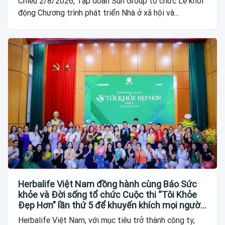
Chiều 2/8/2026, Tập đoàn Sun Group tổ chức Lễ khởi
động Chương trình phát triển Nhà ở xã hội và...
Herbalife Việt Nam đồng hành cùng Báo Sức
khỏe và Đời sống tổ chức Cuộc thi “Tôi Khỏe
Đẹp Hơn” lần thứ 5 để khuyến khích mọi người
trở thành phiên bản tốt hơn của chính mình
Herbalife Việt Nam, với mục tiêu trở thành công ty,