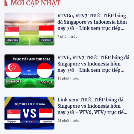
MỚI CẬP NHẬT
VTVGo, VTV7 TRỰC TIẾP bóng
đá Singapore vs Indonesia hôm
nay 7/8 - Link xem trực tiếp
AFF Cup 2026 mới nhất
7 phút trước
VTV6, VTV7 TRỰC TIẾP bóng đá
Singapore vs Indonesia hôm
nay 7/8 - Link xem trực tiếp
AFF Cup 2026 mới nhất
15 phút trước
Link xem TRỰC TIẾP bóng đá
Singapore vs Indonesia hôm
nay 7/8 - VTV6, VTV7 trực tiếp
AFF Cup 2026
24 phút trước