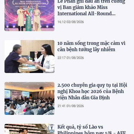
Lê Phan ghi dấu ấn trên cương
vị Ban giám khảo Miss
International All-Round
Businesswoman 2026: Thanh
16:12 02/08/2026
lịch, trí tuệ và lan tỏa giá trị của
người phụ nữ hiện đại
10 năm sống trong mặc cảm vì
căn bệnh tưởng lây nhiễm
22:17 01/08/2026
2.500 chuyên gia quy tụ tại Hội
nghị Khoa học 2026 của Bệnh
viện Nhân dân Gia Định
21:41 01/08/2026
Kết quả, tỷ số Lào vs
Philippines hôm nay 1/8 - AFF