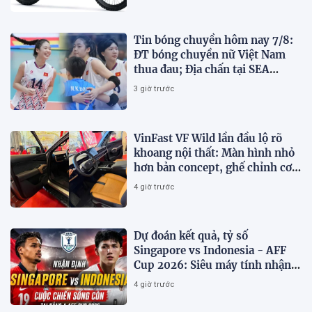
Tin bóng chuyền hôm nay 7/8:
ĐT bóng chuyền nữ Việt Nam
thua đau; Địa chấn tại SEA
V.Cup 2026
3 giờ trước
VinFast VF Wild lần đầu lộ rõ
khoang nội thất: Màn hình nhỏ
hơn bản concept, ghế chỉnh cơ,
chưa có HUD
4 giờ trước
Dự đoán kết quả, tỷ số
Singapore vs Indonesia - AFF
Cup 2026: Siêu máy tính nhận
định bóng đá hôm nay 7/8
4 giờ trước