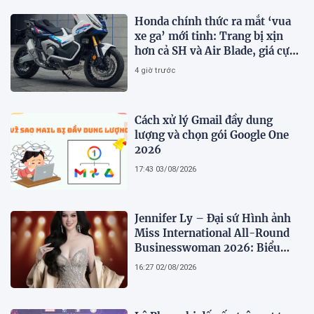
Honda chính thức ra mắt ‘vua
xe ga’ mới tinh: Trang bị xịn
hơn cả SH và Air Blade, giá cực
kỳ hấp dẫn
4 giờ trước
Cách xử lý Gmail đầy dung
lượng và chọn gói Google One
2026
17:43 03/08/2026
Jennifer Ly – Đại sứ Hình ảnh
Miss International All-Round
Businesswoman 2026: Biểu
tượng của nhan sắc, trí tuệ và
16:27 02/08/2026
bản lĩnh