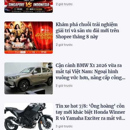
trên VTV7
2 giờ trước
Khám phá chuỗi trải nghiệm
giải trí và săn ưu đãi mới trên
Shopee tháng 8 này
2 giờ trước
Cận cảnh BMW X1 2026 vừa ra
mắt tại Việt Nam: Ngoại hình
vuông vức hơn, nâng cấp công
nghệ
3 giờ trước
Tin xe hot 7/8: ‘Ông hoàng’ côn
tay mới khác biệt Honda Winner
R và Yamaha Exciter ra mắt với
giá hấp dẫn
3 giờ trước