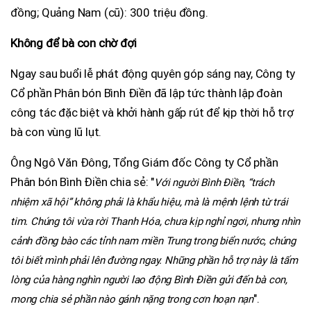
đồng; Quảng Nam (cũ): 300 triệu đồng.
Không để bà con chờ đợi
Ngay sau buổi lễ phát động quyên góp sáng nay, Công ty
Cổ phần Phân bón Bình Điền đã lập tức thành lập đoàn
công tác đặc biệt và khởi hành gấp rút để kịp thời hỗ trợ
bà con vùng lũ lụt.
Ông Ngô Văn Đông, Tổng Giám đốc Công ty Cổ phần
Phân bón Bình Điền chia sẻ: "
Với người Bình Điền, “trách
nhiệm xã hội” không phải là khẩu hiệu, mà là mệnh lệnh từ trái
tim. Chúng tôi vừa rời Thanh Hóa, chưa kịp nghỉ ngơi, nhưng nhìn
cảnh đồng bào các tỉnh nam miền Trung trong biển nước, chúng
tôi biết mình phải lên đường ngay. Những phần hỗ trợ này là tấm
lòng của hàng nghìn người lao động Bình Điền gửi đến bà con,
".
mong chia sẻ phần nào gánh nặng trong cơn hoạn nạn