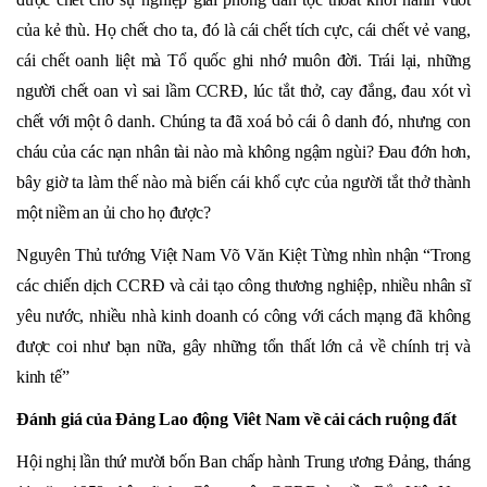
của kẻ thù. Họ chết cho ta, đó là cái chết tích cực, cái chết vẻ vang,
cái chết oanh liệt mà Tổ quốc ghi nhớ muôn đời. Trái lại, những
người chết oan vì sai lầm CCRĐ, lúc tắt thở, cay đắng, đau xót vì
chết với một ô danh. Chúng ta đã xoá bỏ cái ô danh đó, nhưng con
cháu của các nạn nhân tài nào mà không ngậm ngùi? Đau đớn hơn,
bây giờ ta làm thế nào mà biến cái khổ cực của người tắt thở thành
một niềm an ủi cho họ được?
Nguyên Thủ tướng Việt Nam Võ Văn Kiệt Từng nhìn nhận “Trong
các chiến dịch CCRĐ và cải tạo công thương nghiệp, nhiều nhân sĩ
yêu nước, nhiều nhà kinh doanh có công với cách mạng đã không
được coi như bạn nữa, gây những tổn thất lớn cả về chính trị và
kinh tế”
Đánh giá của Đảng Lao động Viêt Nam về cải cách ruộng đất
Hội nghị lần thứ mười bốn Ban chấp hành Trung ương Đảng, tháng