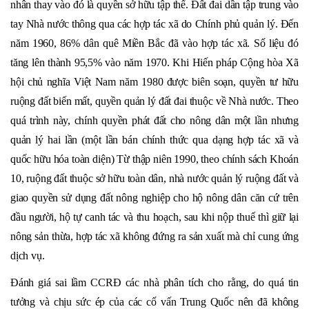
nhân thay vào đó là quyền sở hữu tập thể. Đất đai dần tập trung vào
tay Nhà nước thông qua các hợp tác xã do Chính phủ quản lý. Đến
năm 1960, 86% dân quê Miền Bắc đã vào hợp tác xã. Số liệu đó
tăng lên thành 95,5% vào năm 1970. Khi Hiến pháp Cộng hòa Xã
hội chủ nghĩa Việt Nam năm 1980 được biên soạn, quyền tư hữu
ruộng đất biến mất, quyền quản lý đất đai thuộc về Nhà nước. Theo
quá trình này, chính quyền phát đất cho nông dân một lần nhưng
quản lý hai lần (một lần bán chính thức qua dạng hợp tác xã và
quốc hữu hóa toàn diện) Từ thập niên 1990, theo chính sách Khoán
10, ruộng đất thuộc sở hữu toàn dân, nhà nước quản lý ruộng đất và
giao quyền sử dụng đất nông nghiệp cho hộ nông dân căn cứ trên
đầu người, hộ tự canh tác và thu hoạch, sau khi nộp thuế thì giữ lại
nông sản thừa, hợp tác xã không đứng ra sản xuất mà chỉ cung ứng
dịch vụ.
Đánh giá sai lầm CCRĐ các nhà phân tích cho rằng, do quá tin
tưởng và chịu sức ép của các cố vấn Trung Quốc nên đã không