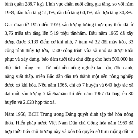
bình quân 286,7 kg). Lĩnh vực chăn nuôi cũng gia tăng, so với năm
1939, đàn trâu tăng 51,1%, đàn bò tăng 60,1%, đàn lợn tăng 30,8%.
Giai đoạn từ 1955 đến 1959, sản lượng lương thực quy thóc đã từ
3,76 triệu tấn tăng lên 5,19 triệu tấn/năm. Đầu năm 1965 đã xây
dựng được 3.139 điểm cơ khí nhỏ, 7 trạm và 32 đội máy kéo, 33
công trình thủy lợi lớn, 1.500 công trình vừa và nhỏ đã được khôi
phục và xây dựng, bảo đảm tưới tiêu chủ động cho hơn 500.000 ha
diện tích trồng trọt. Từ một nền nông nghiệp lạc hậu, độc canh,
năng suất thấp, miền Bắc dần dần trở thành một nền nông nghiệp
được cơ khí hóa. Nếu năm 1965, chỉ có 7 huyện và 640 hợp tác xã
đạt mức sản lượng 5 tấn/ha/năm thì đến năm 1967 đã tăng lên 30
huyện và 2.628 hợp tác xã.
Năm 1958, BCH Trung ương Đảng quyết định tập thể hóa nông
thôn. Hiến pháp nước Việt Nam Dân chủ Cộng hòa năm 1959 đã
hợp thức hóa chủ trương này và xóa bỏ quyền sở hữu ruộng đất tư