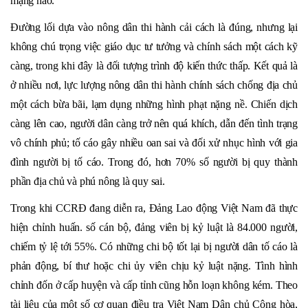
mạng nào.
Đường lối dựa vào nông dân thi hành cải cách là đúng, nhưng lại
không chú trọng việc giáo dục tư tưởng và chính sách một cách kỹ
càng, trong khi đây là đối tượng trình độ kiến thức thấp. Kết quả là
ở nhiều nơi, lực lượng nông dân thi hành chính sách chống địa chủ
một cách bừa bãi, lạm dụng những hình phạt nặng nề. Chiến dịch
càng lên cao, người dân càng trở nên quá khích, dẫn đến tình trạng
vô chính phủ; tố cáo gây nhiều oan sai và đối xử nhục hình với gia
đình người bị tố cáo. Trong đó, hơn 70% số người bị quy thành
phần địa chủ và phú nông là quy sai.
Trong khi CCRĐ đang diễn ra, Đảng Lao động Việt Nam đã thực
hiện chỉnh huấn. số cán bộ, đảng viên bị kỷ luật là 84.000 người,
chiếm tỷ lệ tới 55%. Có những chi bộ tốt lại bị người dân tố cáo là
phản động, bí thư hoặc chi ủy viên chịu kỷ luật nặng. Tình hình
chỉnh đốn ở cấp huyện và cấp tỉnh cũng hỗn loạn không kém. Theo
tài liệu của một số cơ quan điều tra Việt Nam Dân chủ Cộng hòa,