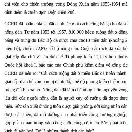
chi viện cho chiến trường trong Đông Xuân năm 1953-1954 mà
đỉnh điểm là chiến dịch Điện Biên Phủ.
CCRĐ đã phân chia lại đất canh tác một cách công bằng cho đa số
nông dân. Từ năm 1953 tới 1957, 810.000 hécta ruộng đất ở đồng
bằng và trung du Bắc Bộ đã được chia cho10 triệu dân (khoảng 2
triệu hộ), chiếm 72,8% số hộ nông dân. Cuộc cải cách đã xóa bỏ
giai cấp địa chủ và tàn dư chế độ phong kiến. Tại kỳ họp thứ 6
Quốc hội khoá I, báo cáo của Chính phủ kiểm điểm về công tác
CCRĐ đã nêu rõ: "Cải cách ruộng đất ở miền Bắc đã hoàn thành,
giai cấp địa chủ căn bản bị đánh đổ, chế độ phong kiến chiếm hữu
ruộng đất bị xoá bỏ. Nông dân đã làm chủ nông thôn, nguyện vọng
lâu đời của người nông dân là người cày có ruộng đã được thực
hiện. Sức sản xuất ở nông thôn được giải phóng, đời sống nhân dân
được cải thiện, đã mở đường cho phát triển công thương nghiệp,
góp phần quan trọng vào công cuộc củng cố miền Bắc, phát triển
kinh tế, văn hoá. Đó là những thành tích căn bản".