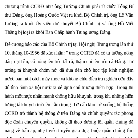
chương trình CCRĐ như ông Trường Chinh phải từ chức Tổng Bí
thư Đảng, ông Hoàng Quốc Việt ra khỏi Bộ Chính trị, ông Lê Văn
Lương ra khỏi Ủy viên dự khuyết Bộ Chính trị và ông Hồ Viết
Thắng bị loại ra khỏi Ban Chấp hành Trung ương Đảng.
Đề cương báo cáo của Bộ Chính trị tại Hội nghị Trung ương lần thứ
10, tháng 10-1956 đã xác nhận: " trong CCRĐ đã có tư tưởng nông
dân, đặt bần, cố nông lên trên tất cả, thậm chí lên trên cả Đảng. Tư
tưởng tả khuynh chớm nở, đã đưa đến chỗ học tập kinh nghiệm
nước bạn một cách máy móc và không chịu điều tra nghiên cứu đầy
đủ tình hình xã hội nước ta để định chủ trương thích hợp. Trong thi
hành một mực nhấn mạnh chống hữu khuynh, trong khi những hiện
tượng tả khuynh trở nên trầm trọng. Từ cấp khu trở xuống, hệ thống
CCRĐ trở thành hệ thống ở trên Đảng và chính quyền; tác phong
độc đoán chuyên quyền, không đi theo đường lối quần chúng đã
nặng về trấn áp, nhẹ tuyên truyền giáo dục, buộc quần chúng làm