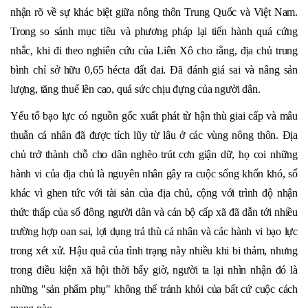
nhận rõ về sự khác biệt giữa nông thôn Trung Quốc và Việt Nam.
Trong so sánh mục tiêu và phương pháp lại tiến hành quá cứng
nhắc, khi đi theo nghiên cứu của Liên Xô cho rằng, địa chủ trung
bình chỉ sở hữu 0,65 hécta đất đai. Đã đánh giá sai và nâng sản
lượng, tăng thuế lên cao, quá sức chịu đựng của người dân.
Yếu tố bạo lực có nguồn gốc xuất phát từ hận thù giai cấp và mâu
thuẫn cá nhân đã được tích lũy từ lâu ở các vùng nông thôn. Địa
chủ trở thành chỗ cho dân nghèo trút cơn giận dữ, họ coi những
hành vi của địa chủ là nguyên nhân gây ra cuộc sống khốn khó, số
khác vì ghen tức với tài sản của địa chủ, cộng với trình độ nhận
thức thấp của số đông người dân và cán bộ cấp xã đã dẫn tới nhiều
trường hợp oan sai, lợi dụng trả thù cá nhân và các hành vi bạo lực
trong xét xử. Hậu quả của tình trạng này nhiều khi bi thảm, nhưng
trong điều kiện xã hội thời bấy giờ, người ta lại nhìn nhận đó là
những "sản phẩm phụ" không thể tránh khỏi của bất cứ cuộc cách