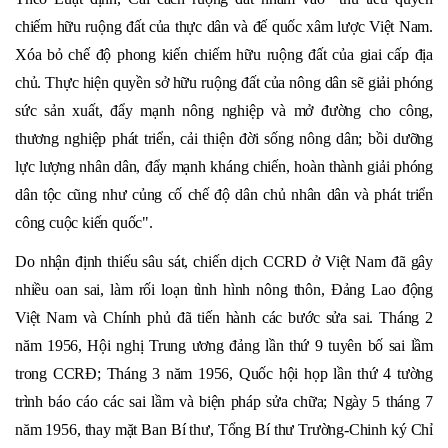
chiếm hữu ruộng đất của thực dân và đế quốc xâm lược Việt Nam.
Xóa bỏ chế độ phong kiến chiếm hữu ruộng đất của giai cấp địa
chủ. Thực hiện quyền sở hữu ruộng đất của nông dân sẽ giải phóng
sức sản xuất, đẩy mạnh nông nghiệp và mở đường cho công,
thương nghiệp phát triển, cải thiện đời sống nông dân; bồi dưỡng
lực lượng nhân dân, đẩy mạnh kháng chiến, hoàn thành giải phóng
dân tộc cũng như củng cố chế độ dân chủ nhân dân và phát triển
công cuộc kiến quốc".
Do nhận định thiếu sâu sát, chiến dịch CCRD ở Việt Nam đã gây
nhiều oan sai, làm rối loạn tình hình nông thôn, Đảng Lao động
Việt Nam và Chính phủ đã tiến hành các bước sửa sai. Tháng 2
năm 1956, Hội nghị Trung ương đảng lần thứ 9 tuyên bố sai lầm
trong CCRĐ; Tháng 3 năm 1956, Quốc hội họp lần thứ 4 tường
trình báo cáo các sai lầm và biện pháp sửa chữa; Ngày 5 tháng 7
năm 1956, thay mặt Ban Bí thư, Tổng Bí thư Trường-Chinh ký Chỉ