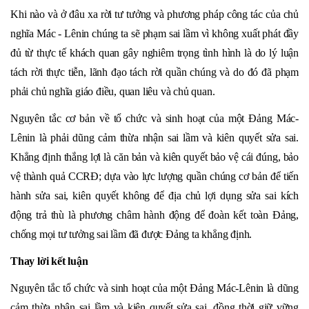
Khi nào và ở đâu xa rời tư tưởng và phương pháp công tác của chủ
nghĩa Mác - Lênin chúng ta sẽ phạm sai lầm vì không xuất phát đầy
đủ từ thực tế khách quan gây nghiêm trọng tình hình là do lý luận
tách rời thực tiễn, lãnh đạo tách rời quần chúng và do đó đã phạm
phải chủ nghĩa giáo điều, quan liêu và chủ quan.
Nguyên tắc cơ bản về tổ chức và sinh hoạt của một Đảng Mác-
Lênin là phải dũng cảm thừa nhận sai lầm và kiên quyết sửa sai.
Khẳng định thắng lợi là căn bản và kiên quyết bảo vệ cái đúng, bảo
vệ thành quả CCRĐ; dựa vào lực lượng quần chúng cơ bản để tiến
hành sửa sai, kiên quyết không để địa chủ lợi dụng sửa sai kích
động trả thù là phương châm hành động để đoàn kết toàn Đảng,
chống mọi tư tưởng sai lầm đã được Đảng ta khẳng định.
Thay lời kết luận
Nguyên tắc tổ chức và sinh hoạt của một Đảng Mác-Lênin là dũng
cảm thừa nhận sai lầm và kiên quyết sửa sai, đồng thời giữ vững