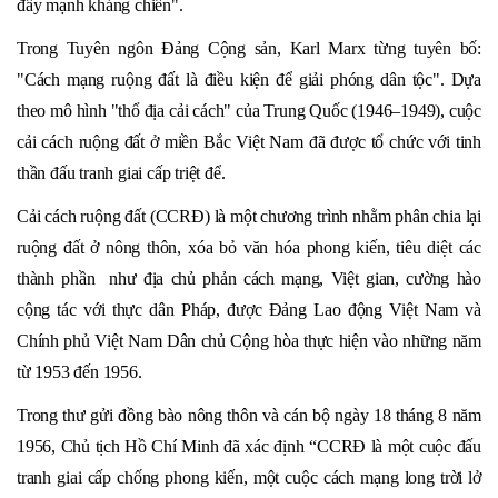
đẩy mạnh kháng chiến".
Trong Tuyên ngôn Đảng Cộng sản, Karl Marx từng tuyên bố:
"Cách mạng ruộng đất là điều kiện để giải phóng dân tộc". Dựa
theo mô hình "thổ địa cải cách" của Trung Quốc (1946–1949), cuộc
cải cách ruộng đất ở miền Bắc Việt Nam đã được tổ chức với tinh
thần đấu tranh giai cấp triệt để.
Cải cách ruộng đất (CCRĐ) là một chương trình nhằm phân chia lại
ruộng đất ở nông thôn, xóa bỏ văn hóa phong kiến, tiêu diệt các
thành phần như địa chủ phản cách mạng, Việt gian, cường hào
cộng tác với thực dân Pháp, được Đảng Lao động Việt Nam và
Chính phủ Việt Nam Dân chủ Cộng hòa thực hiện vào những năm
từ 1953 đến 1956.
Trong thư gửi đồng bào nông thôn và cán bộ ngày 18 tháng 8 năm
1956, Chủ tịch Hồ Chí Minh đã xác định “CCRĐ là một cuộc đấu
tranh giai cấp chống phong kiến, một cuộc cách mạng long trời lở