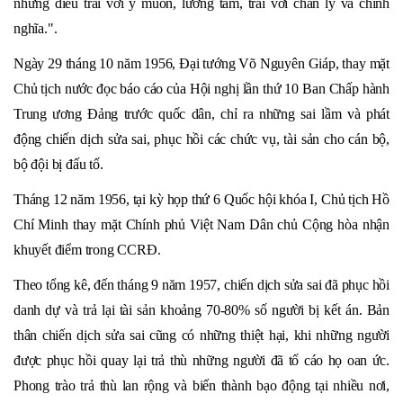
những điều trái với ý muốn, lương tâm, trái với chân lý và chính
nghĩa.".
Ngày 29 tháng 10 năm 1956, Đại tướng Võ Nguyên Giáp, thay mặt
Chủ tịch nước đọc báo cáo của Hội nghị lần thứ 10 Ban Chấp hành
Trung ương Đảng trước quốc dân, chỉ ra những sai lầm và phát
động chiến dịch sửa sai, phục hồi các chức vụ, tài sản cho cán bộ,
bộ đội bị đấu tố.
Tháng 12 năm 1956, tại kỳ họp thứ 6 Quốc hội khóa I, Chủ tịch Hồ
Chí Minh thay mặt Chính phủ Việt Nam Dân chủ Cộng hòa nhận
khuyết điểm trong CCRĐ.
Theo tổng kê, đến tháng 9 năm 1957, chiến dịch sửa sai đã phục hồi
danh dự và trả lại tài sản khoảng 70-80% số người bị kết án. Bản
thân chiến dịch sửa sai cũng có những thiệt hại, khi những người
được phục hồi quay lại trả thù những người đã tố cáo họ oan ức.
Phong trào trả thù lan rộng và biến thành bạo động tại nhiều nơi,