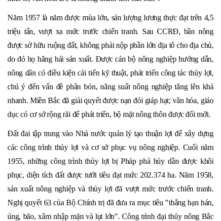
Năm 1957 là năm được mùa lớn, sản lượng lương thực đạt trên 4,5
triệu tấn, vượt xa mức trước chiến tranh. Sau CCRĐ, bần nông
được sở hữu ruộng đất, không phải nộp phần lớn địa tô cho địa chủ,
do đó họ hǎng hái sản xuất. Được cán bộ nông nghiệp hướng dẫn,
nông dân có điều kiện cải tiến kỹ thuật, phát triển công tác thủy lợi,
chú ý đến vấn đề phân bón, nǎng suất nông nghiệp tǎng lên khá
nhanh. Miền Bắc đã giải quyết được nạn đói giáp hạt; vǎn hóa, giáo
dục có cơ sở rộng rãi để phát triển, bộ mặt nông thôn được đổi mới.
Đất đai tập trung vào Nhà nước quản lý tạo thuận lợi để xây dựng
các công trình thủy lợi và cơ sở phục vụ nông nghiệp. Cuối năm
1955, những công trình thủy lợi bị Pháp phá hủy dần được khôi
phục, diện tích đất được tưới tiêu đạt mức 202.374 ha. Năm 1958,
sản xuất nông nghiệp và thủy lợi đã vượt mức trước chiến tranh.
Nghị quyết 63 của Bộ Chính trị đã đưa ra mục tiêu "thắng hạn hán,
úng, bão, xâm nhập mặn và lụt lớn". Công trình đại thủy nông Bắc