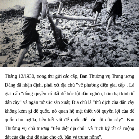
Tháng 12/1930, trong thư gửi các cấp, Ban Thường vụ Trung ương
Đảng đã nhận định, phải xét địa chủ "về phương diện giai cấp". Là
giai cấp "dùng quyền có đất để bóc lột dân nghèo, hãm hại kinh tế
dân cày" và ngăn trở sức sản xuất; Địa chủ là "thù địch của dân cày
không kém gì đế quốc, nó quan hệ mật thiết với quyền lợi của đế
quốc chủ nghĩa, liên kết với đế quốc để bóc lột dân cày". Ban
Thường vụ chủ trương "tiêu diệt địa chủ" và "tịch ký tất cả ruộng
đất của địa chủ để giao cho cố, bần và trung nông".