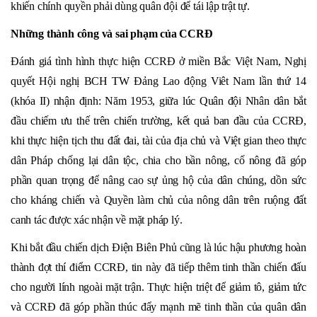
khiến chính quyền phải dùng quân đội để tái lập trật tự.
Những thành công và sai phạm của CCRĐ
Đánh giá tình hình thực hiện CCRĐ ở miền Bắc Việt Nam, Nghị
quyết Hội nghị BCH TW Đảng Lao động Viêt Nam lần thứ 14
(khóa II) nhận định: Năm 1953, giữa lúc Quân đội Nhân dân bắt
đầu chiếm ưu thế trên chiến trường, kết quả ban đầu của CCRĐ,
khi thực hiện tịch thu đất đai, tài của địa chủ và Việt gian theo thực
dân Pháp chống lại dân tộc, chia cho bần nông, cố nông đã góp
phần quan trọng để nâng cao sự ủng hộ của dân chúng, dồn sức
cho kháng chiến và Quyền làm chủ của nông dân trên ruộng đất
canh tác được xác nhận về mặt pháp lý.
Khi bắt đầu chiến dịch Điện Biên Phủ cũng là lúc hậu phương hoàn
thành đợt thí điểm CCRĐ, tin này đã tiếp thêm tinh thần chiến đấu
cho người lính ngoài mặt trận. Thực hiện triệt để giảm tô, giảm tức
và CCRĐ đã góp phần thúc đẩy mạnh mẽ tinh thần của quân dân