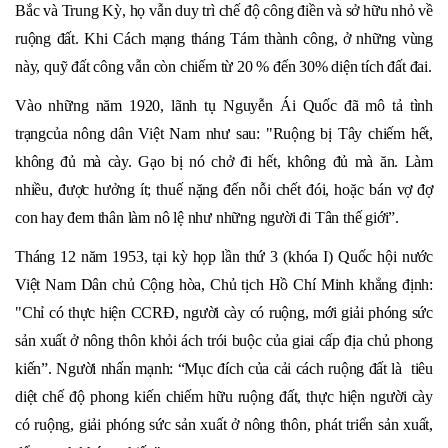
Bắc và Trung Kỳ, họ vẫn duy trì chế độ công điền và sở hữu nhỏ về
ruộng đất. Khi Cách mạng tháng Tám thành công, ở những vùng
này, quỹ đất công vẫn còn chiếm từ 20 % đến 30% diện tích đất đai.
Vào những năm 1920, lãnh tụ Nguyễn Ái Quốc đã mô tả tình
trạngcủa nông dân Việt Nam như sau: "Ruộng bị Tây chiếm hết,
không đủ mà cày. Gạo bị nó chở đi hết, không đủ mà ăn. Làm
nhiều, được hưởng ít; thuế nặng đến nỗi chết đói, hoặc bán vợ đợ
con hay đem thân làm nô lệ như những người đi Tân thế giới”.
Tháng 12 năm 1953, tại kỳ họp lần thứ 3 (khóa I) Quốc hội nước
Việt Nam Dân chủ Cộng hòa, Chủ tịch Hồ Chí Minh khẳng định:
"Chỉ có thực hiện CCRĐ, người cày có ruộng, mới giải phóng sức
sản xuất ở nông thôn khỏi ách trói buộc của giai cấp địa chủ phong
kiến”. Người nhấn mạnh: “Mục đích của cải cách ruộng đất là tiêu
diệt chế độ phong kiến chiếm hữu ruộng đất, thực hiện người cày
có ruộng, giải phóng sức sản xuất ở nông thôn, phát triển sản xuất,