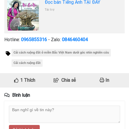
Đọc bản Tiếng Anh TẠI ĐÂY
Tài trợ
Hotline:
0965855316
- Zalo:
0846460404
Cải cách ruộng đất ở miền Bắc Việt Nam dưới góc nhìn nghiên cứu
Cải cách ruộng đất
1
Thích
Chia sẻ
In
Bình luận