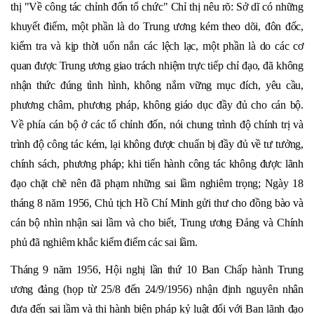
thị "Về công tác chỉnh đốn tổ chức" Chỉ thị nêu rõ: Sở dĩ có những
khuyết điểm, một phần là do Trung ương kém theo dõi, đôn đốc,
kiểm tra và kịp thời uốn nắn các lệch lạc, một phần là do các cơ
quan được Trung ương giao trách nhiệm trực tiếp chỉ đạo, đã không
nhận thức đúng tình hình, không nắm vững mục đích, yêu cầu,
phương châm, phương pháp, không giáo dục đầy đủ cho cán bộ.
Về phía cán bộ ở các tổ chỉnh đốn, nói chung trình độ chính trị và
trình độ công tác kém, lại không được chuẩn bị đầy đủ về tư tưởng,
chính sách, phương pháp; khi tiến hành công tác không được lãnh
đạo chặt chẽ nên đã phạm những sai lầm nghiêm trọng; Ngày 18
tháng 8 năm 1956, Chủ tịch Hồ Chí Minh gửi thư cho đồng bào và
cán bộ nhìn nhận sai lầm và cho biết, Trung ương Đảng và Chính
phủ đã nghiêm khắc kiểm điểm các sai lầm.
Tháng 9 năm 1956, Hội nghị lần thứ 10 Ban Chấp hành Trung
ương đảng (họp từ 25/8 đến 24/9/1956) nhận định nguyên nhân
đưa đến sai lầm và thi hành biện pháp kỷ luật đối với Ban lãnh đạo