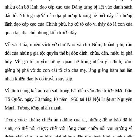
nhiều cán bộ lãnh đạo cấp cao của Đảng từng bị liệt vào danh sách
đấu tố. Những người dân địa phương không hề biết đây là những
lãnh đạo cấp cao của Chính phủ, họ cứ tố cáo vì thấy đó là con của
quan lại, địa chủ phong kiến trước đây.
Về văn hóa, nhiều sách vở chữ Nho và chữ Nôm, hoành phi, câu
đối của những gia tộc quyền thế bị đốt; đình, chùa, đền, miếu bị phá
hủy. Về giá trị truyền thống, quan hệ trong nhiều gia đình, xóm
giềng bị phá vỡ do con cái tố cáo cha mẹ, láng giềng hãm hại lẫn
nhau khiến đạo lý cổ truyền suy sụp.
Về tình trạng kết án oan sai, trong bài diễn văn đọc trước Mặt Trận
Tổ Quốc, ngày 30 tháng 10 năm 1956 tại Hà Nội Luật sư Nguyễn
Mạnh Tường từng nhấn mạnh
Trong cuộc kháng chiến anh dũng của ta, những đồng bào đã hi
sinh, có thể nói được; chết với lòng chan chứa nỗi vui sướng vì
được chết cho sự nghiệp giải phóng dân tộc thoát khỏi nanh vuốt