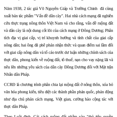
Năm 1938, 2 tác giả Võ Nguyên Giáp và Trường Chinh đã cùng
xuất bản tác phẩm "Vấn đề dân cày". Hai nhà cách mạng đã nghiên
cứu thực trạng nông thôn Việt Nam vả cho rằng, vấn đề ruộng đất
và dân cày là nội dung cốt lõi của cách mạng ở Đông Dương; Phân
tích địa vị giai cấp, vị trí khuynh hướng và tính chất của giai cấp
nông dân; hai ông đã phê phán nhận thức và quan điểm sai lầm đối
với giai cấp nông dân và tố cáo trước dư luận những chính sách của
thực dân, phong kiến về ruộng đất, tô thuế, nạn cho vay nặng lãi và
nêu lên những yêu sách của dân cày Đông Dương đối với Mặt trận
Nhân dân Pháp.
CCRĐ là chương trình phân chia lại ruộng đất ở nông thôn, xóa bỏ
văn hóa phong kiến, tiêu diệt các thành phần phản quốc, phản động
như địa chủ phản cách mạng, Việt gian, cường hào cộng tác với
thực dân Pháp.
Theo Luật định, Cải cách ruộng đất nhằm vào "thủ tiêu quyền