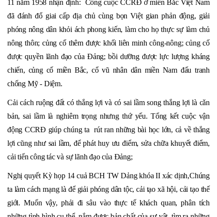
11 năm 1958 nhận định: Công cuộc CCRĐ ở miền Bắc Việt Nam
đã đánh đổ giai cấp địa chủ cùng bọn Việt gian phản động, giải
phóng nông dân khỏi ách phong kiến, làm cho họ thực sự làm chủ
nông thôn; củng cố thêm được khối liên minh công-nông; củng cố
được quyền lãnh đạo của Đảng; bồi dưỡng được lực lượng kháng
chiến, củng cố miền Bắc, cổ vũ nhân dân miền Nam đấu tranh
chống Mỹ - Diệm.
Cải cách ruộng đất có thắng lợi và có sai lầm song thắng lợi là cǎn
bản, sai lầm là nghiêm trọng nhưng thứ yếu. Tổng kết cuộc vận
động CCRĐ giúp chúng ta rút ran những bài học lớn, cả về thắng
lợi cũng như sai lầm, để phát huy ưu điểm, sửa chữa khuyết điểm,
cải tiến công tác và sự lãnh đạo của Đảng;
Nghị quyết Kỳ họp 14 cuả BCH TW Dảng khóa II xác dịnh,Chúng
ta làm cách mạng là để giải phóng dân tộc, cải tạo xã hội, cải tạo thế
giới. Muốn vậy, phải đi sâu vào thực tế khách quan, phân tích
những tình hình cụ thể, nắm được bản chất của sự vật, tìm ra những