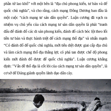
phần tử lao khổ” với một bên là “địa chủ phong kiến, tư bản và đế
quốc chủ nghĩa”, và cho rằng, cách mạng Đông Dương ban đầu là
một cuộc “cách mạng tư sản dân quyền”. Luận cương đã vạch ra
nhiệm vụ chủ yếu của cách mạng tư sản dân quyền là phải “tranh
đấu để đánh đổ các di sản phong kiến, đánh đổ cách bóc lột theo lối
tiền tư bản và thực hành triệt để cách mạng thổ địa” và nhấn mạnh
“Có đánh đổ đế quốc chủ nghĩa, mới tiêu diệt được giai cấp địa chủ
và làm cách mạng thổ địa thắng lợi; có phá tan được chế độ phong
kiến mới đánh đổ được đế quốc chủ nghĩa". Luận cương khẳng
định: "Vấn đề thổ địa là cốt lõi của cách mạng tư sản dân quyền", là
cơ sở để Đảng giành quyền lãnh đạo dân cày.