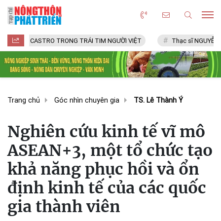
CASTRO TRONG TRÁI TIM NGƯỜI VIỆT
Thạc sĩ NGUYỄN VĂN CHÍ
Trang chủ
Góc nhìn chuyên gia
TS. Lê Thành Ý
Nghiên cứu kinh tế vĩ mô
ASEAN+3, một tổ chức tạo
khả năng phục hồi và ổn
định kinh tế của các quốc
gia thành viên