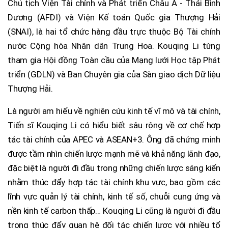
Chủ tịch Viện Tài chính và Phát triển Châu Á - Thái Bình
Dương (AFDI) và Viện Kế toán Quốc gia Thượng Hải
(SNAI), là hai tổ chức hàng đầu trực thuộc Bộ Tài chính
nước Cộng hòa Nhân dân Trung Hoa. Kouqing Li từng
tham gia Hội đồng Toàn cầu của Mạng lưới Học tập Phát
triển (GDLN) và Ban Chuyên gia của Sàn giao dịch Dữ liệu
Thượng Hải.
Là người am hiểu về nghiên cứu kinh tế vĩ mô và tài chính,
Tiến sĩ Kouqing Li có hiểu biết sâu rộng về cơ chế hợp
tác tài chính của APEC và ASEAN+3. Ông đã chứng minh
được tầm nhìn chiến lược mạnh mẽ và khả năng lãnh đạo,
đặc biệt là người đi đầu trong những chiến lược sáng kiến
nhằm thúc đẩy hợp tác tài chính khu vực, bao gồm các
lĩnh vực quản lý tài chính, kinh tế số, chuỗi cung ứng và
nền kinh tế carbon thấp… Kouqing Li cũng là người đi đầu
trong thúc đẩy quan hệ đối tác chiến lược với nhiều tổ