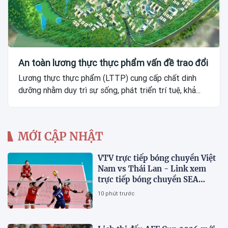
An toàn lương thực thực phẩm vấn đề trao đổi
Lương thực thực phẩm (LTTP) cung cấp chất dinh
dưỡng nhằm duy trì sự sống, phát triển trí tuệ, khả...
MỚI CẬP NHẬT
VTV trực tiếp bóng chuyền Việt
Nam vs Thái Lan - Link xem
trực tiếp bóng chuyền SEA
V.Cup 2026 hôm nay 9/8
10 phút trước