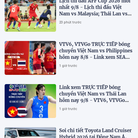
Lịch thi đấu AFF Cup 2026 mới
nhất 9/8 - Lịch thi đấu Việt
Nam vs Malaysia; Thái Lan vs
Singapore
23 phút trước
VTV6, VTVGo TRỰC TIẾP bóng
chuyền Việt Nam vs Philippines
hôm nay 8/8 - Link xem SEA
V.Cup 2026 mới nhất
1 giờ trước
Link xem TRỰC TIẾP bóng
chuyền Việt Nam vs Thái Lan
hôm nay 9/8 - VTV6, VTVGo
trực tiếp SEA V.Cup 2026 mới
1 giờ trước
nhất
Soi chi tiết Toyota Land Cruiser
Hybrid 2026 tại Đông Nam Á,