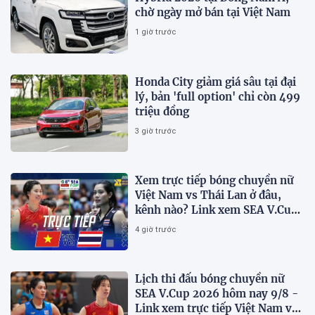
chờ ngày mở bán tại Việt Nam
1 giờ trước
Honda City giảm giá sâu tại đại
lý, bản 'full option' chỉ còn 499
triệu đồng
3 giờ trước
Xem trực tiếp bóng chuyền nữ
Việt Nam vs Thái Lan ở đâu,
kênh nào? Link xem SEA V.Cup
2026 mới nhất
4 giờ trước
Lịch thi đấu bóng chuyền nữ
SEA V.Cup 2026 hôm nay 9/8 -
Link xem trực tiếp Việt Nam vs