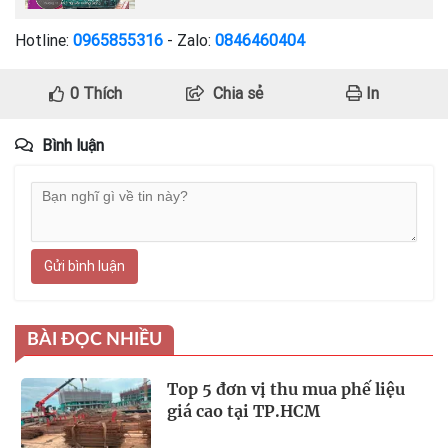
Hotline:
0965855316
- Zalo:
0846460404
0
Thích
Chia sẻ
In
Bình luận
Gửi bình luận
BÀI ĐỌC NHIỀU
Top 5 đơn vị thu mua phế liệu
giá cao tại TP.HCM