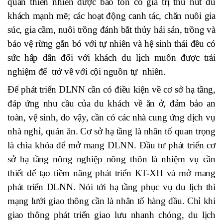
quan thiên nhiên dược bảo tồn có giá trị thu hút du
khách mạnh mẽ; các hoạt động canh tác, chăn nuôi gia
súc, gia cầm, nuôi trồng đánh bắt thủy hải sản, trồng và
bảo vệ rừng gắn bó với tự nhiên và hệ sinh thái đều có
sức hấp dẫn đối với khách du lịch muốn được trải
nghiệm để trở về với cội nguồn tự nhiên.
Để phát triển DLNN cần có điều kiện về cơ sở hạ tầng,
đáp ứng nhu cầu của du khách về ăn ở, đảm bảo an
toàn, vệ sinh, do vậy, cần có các nhà cung ứng dịch vụ
nhà nghỉ, quán ăn. Cơ sở hạ tầng là nhân tố quan trọng
là chìa khóa để mở mang DLNN. Đầu tư phát triển cơ
sở hạ tầng nông nghiệp nông thôn là nhiệm vụ cần
thiết để tạo tiềm năng phát triển KT-XH và mở mang
phát triển DLNN. Nói tới hạ tầng phục vụ du lịch thì
mạng lưới giao thông cần là nhân tố hàng đầu. Chỉ khi
giao thông phát triển giao lưu nhanh chóng, du lịch