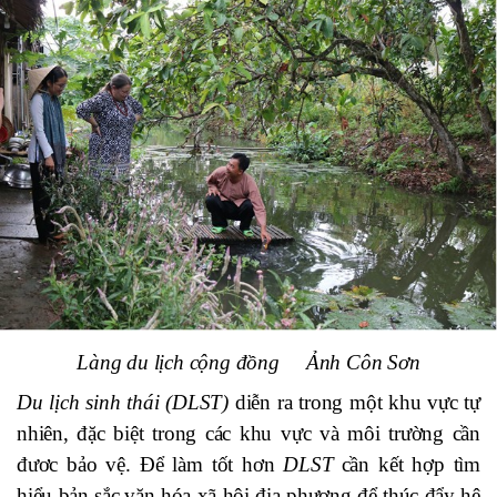
Làng du lịch cộng đồng Ảnh Côn Sơn
Du lịch sinh thái
(DLST)
diễn ra trong một khu vực tự
nhiên, đặc biệt trong các khu vực và môi trường cần
đươc bảo vệ
.
Để làm tốt hơn
DLST
cần kết hợp tìm
hiểu bản sắc
văn hóa xã hội địa phương để thúc đẩy hệ