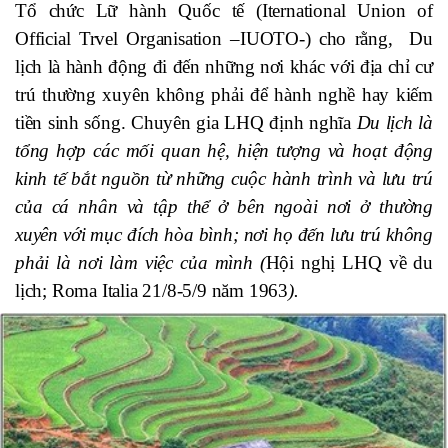
Tổ chức Lữ hành Quốc tế (Iternational Union of
Official Trvel Organisation –IUOTO-) cho rằng, Du
lịch là hành động đi đến những nơi khác với địa chỉ cư
trú thường xuyên không phải để hành nghề hay kiếm
tiền sinh sống
.
Chuyên gia LHQ định nghĩa
Du lịch là
tổng hợp
các mối
quan hệ
,
hiện tượng và hoạt động
kinh tế bắt nguồn từ những cuộc hành trình và lưu trú
của cá nhân và tập thể ở bên ngoài nơi ở thường
xuyên với mục đích hòa bình; nơi họ đến lưu trú không
phải là nơi làm việc của
mình
(
Hội nghị LHQ về du
lịch; Roma Italia 21/8-5/9 năm 1963
).