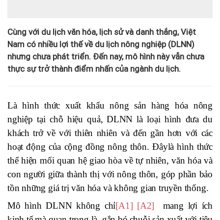
Cùng với du lịch văn hóa, lịch sử và danh thắng, Việt
Nam có nhiều lợi thế về du lịch nông nghiệp (DLNN)
nhưng chưa phát triển. Đến nay, mô hình này vẫn chưa
thực sự trở thành điểm nhấn của ngành du lịch.
Là hình thức xuất khẩu nông sản hàng hóa nông
nghiệp tại chỗ hiệu quả
,
DLNN là loại hình đưa du
khách trở về với thiên nhiên và đến gần hơn với các
hoạt động của cộng đồng nông thôn. Đâylà hình thức
thể hiện mối quan hệ giao hòa về tự nhiên, văn hóa và
con người giữa thành thị với nông thôn
,
góp ph
ần
bảo
tồn những giá trị văn hóa và không gian truyền thống.
Mô hình DLNN không
chỉ
[A1]
[A2]
mang lợi ích
kinh tế
mà quan trọng là gắn bó
chuỗi sản xuất với tiêu