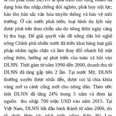
dạng hóa thu nhập,chống đói nghèo, phát huy nội lực;
bảo tồn bản sắc văn hóa truyền thống và bảo vệ môi
trường. Ở các nước phát triển, loại hình du lịch này
được phát trển theo chiều sâu do nông thôn ngày càng
bị thu hẹp. Để giải quyết vấn đề nông dân bỏ nghề
nông Chính phủ nhiều nước đã triển khai hàng loạt giải
pháp nhằm ngăn chặn và làm thay đổi nhanh bộ mặt
nông thôn, hướng sự phát triển của toàn xã hội vào
DLNN. Thời gian từ năm 1990 đến 2000, doanh thu từ
DLNN đã tăng gấp trên 2 lần. Tại nước Mỹ, DLNN
thường xuyên được nhắc đến, được coi là chìa khóa
vàng mở ra cánh cổng mới cho nông dân. Theo ước
tính DLNN đã tăng 24% trong 5 năm và đem lại
nguồn thu nhập 700 triệu USD vào năm 2015. Tại
Việt Nam, DLNN bắt đầu hình thành từ năm 2006, do
tổ chức Hợp tác phát triển nông thôn Hà Lan