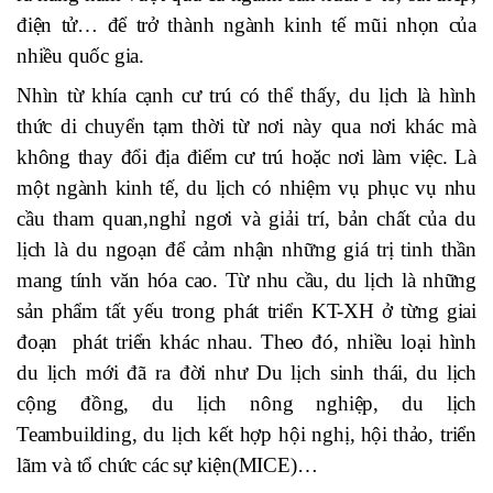
điện tử
…
để trở thành ngành kinh tế mũi nhọn của
nhiều quốc gia.
Nhìn từ khía cạnh cư trú có thể thấy, du lịch là hình
thức di chuyển tạm thời từ nơi này qua nơi khác mà
không thay đổi địa điểm cư trú hoặc nơi làm việc. Là
một ngành kin
h tế,
du lịch có nhiệm vụ phục vụ nhu
cầu tham quan,nghỉ ngơi và giải trí
, b
ản chất của du
lịch là du ngoạn để cảm nhận những giá trị tinh thần
mang tính văn hóa cao
.
Từ nhu cầu,
du lịch là
những
sản phẩm tất yếu trong phát triển KT-XH ở từng giai
đoạn
phát triển
khác nhau
. Theo đó, nhiều loại hình
du lịch mới đã ra đời nh
ư
Du lịch sinh thái,
du lịch
cộng đồng, du lịch nông nghiệp, du lịch
Teambuilding, du lịch kết hợp hội nghị,
hội
th
ảo
,
triển
lãm
và
tổ c
h
ức
các
sự kiện(MICE)
…