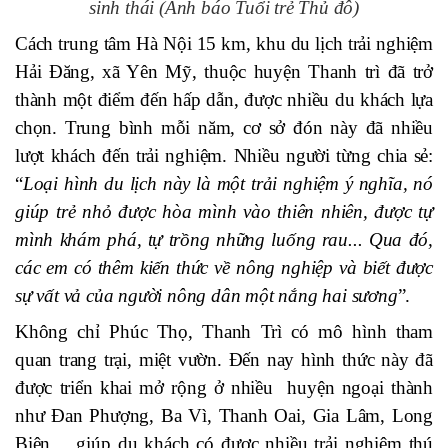
sinh thái (Ảnh báo Tuổi trẻ Thủ đô)
Cách trung tâm Hà Nội 15 km, khu du lịch trải nghiệm
Hải Đăng, xã Yên Mỹ, thuộc huyện Thanh trì đã trở
thành một điểm đến hấp dẫn, được nhiều du khách lựa
chọn. Trung bình mỗi năm, cơ sở đón này đã nhiều
lượt khách đến trải nghiệm. Nhiều người từng chia sẻ:
“
Loại hình du lịch này là một trải nghiệm ý nghĩa, nó
giúp trẻ nhỏ được hòa mình vào thiên nhiên, được tự
mình khám phá, tự trồng những luống rau... Qua đó,
các em có thêm kiến thức về nông nghiệp và biết được
sự vất vả của người nông dân một nắng hai sương
”.
Không chỉ Phúc Thọ, Thanh Trì có mô hình tham
quan trang trại, miệt vườn. Đến nay hình thức này đã
được triển khai mở rộng ở nhiều huyện ngoại thành
như Đan Phượng, Ba Vì, Thanh Oai, Gia Lâm, Long
Biên,... giúp du khách có được nhiều trải nghiệm thú