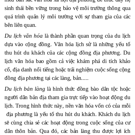
sinh thái bền vững trong bảo vệ môi trường thông qua
quá trình quản lý môi trường với sự tham gia
của
các
bên liên quan.
Du lịch văn hóa
là thành phần quan trọng của du lịch
dựa vào cộng đồng. Vă
n
hóa lịch sử là những yếu tố
thu hút du khách của
các
cộng đồng địa phương. Du
lịch văn hóa bao gồm cả việc khám phá di tích khảo
cổ, địa danh nổi tiếng hoặc trải nghiệm cu
ộc sống
c
ộ
ng
đồng địa phương
tại
các làng, bản.....
Du lịch bản làng
là hình t
h
ức đồng bào dân tộc hoặc
người dân bản địa tham gia trực tiếp vào hoạt động du
lịch.
Trong hình thức này
,
nền văn hóa v
ốn
có của
mỗi
địa phương là yếu tố thu hút du khách.
Khách du lịch
s
ẽ cùng chia sẻ các hoạt động trong cuộc sống của cư
dân thôn bản.
Qua đó,
các bản làng t
hu
được lợi ích