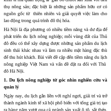
thụ
nông
sản; đặc biệt là những sản phẩm
hữu
cơ có
nguồn gốc từ thiên nhiên và giải quyết việc làm cho
lao động trong quá trình đô thị hóa.
Hà Nội là địa phương có
nhiều tiềm năng và dư địa để
phát triển du lịch nông nghiệp
; mỗi
vùng đất
của Thủ
đô
đều có thể xây dựng
được
những sản phẩm du lịch
sinh thái khác nhau và làm ra nh
iều
mặt hàng
đặc thù
để thu hút
khách. Bài viết đề cập đến
tiềm năng du lịch
nông nghiệp Việt Nam và vấn đề đặt ra
đối
với
Thủ
đô
Hà
Nội.
1
.
Du lịch nông nghiệp từ góc nhìn nghiên cứu và
quản lý
Ngày nay
,
du lịch gắn liền với nghỉ ngơi
,
giải trí và trở
thành ngành kinh tế xã hội phổ biến với tổng giá trị tạo
ra hàng năm vượt
qua
cả ngành sản xuất ô tô, sắt thép,