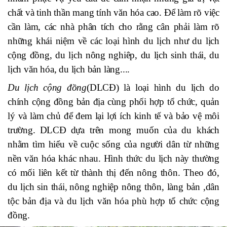
chất và tinh thần mang tính văn hóa cao.
Để làm rõ việc
cần làm, các nhà phân t
ích
cho rằng cân phải làm rõ
những khái niệ
m
về các loại hình du lịch như du lịch
cộng đồng
,
du lịch nông nghiêp, du lịch sinh thái, du
lịch văn hóa, du lịch bản làng....
Du lịch cộng đồng
(DLCĐ) là loại hình du lịch do
chính cộng đồng bản địa cùng phối hợp tổ chức, quản
lý và làm chủ để đem lại lợi ích kinh tế và bảo vệ môi
trường.
DLCĐ
dựa trên mong muốn của du khách
nhằm tìm hiểu về cuộc s
ống của
người dân từ những
nền văn hóa khác nhau
.
Hình thức du lịch này thường
có mối liên kết từ thành thị đến nông thôn
.
Theo đó,
du lịch sin thái,
nông nghiệp nông thôn, làng bản ,dân
tộc bản địa và du lịch văn hóa phù hợp
tổ
chức cộng
đồng.