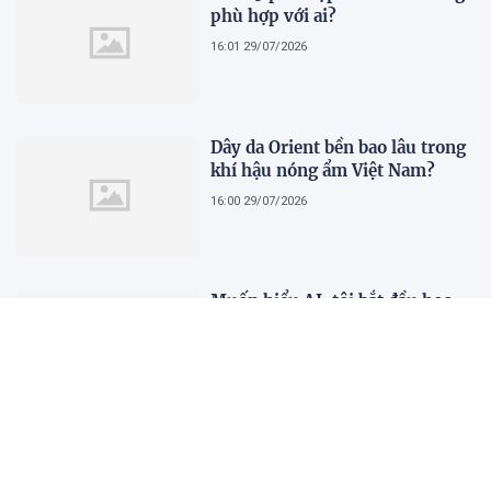
phù hợp với ai?
16:01 29/07/2026
Dây da Orient bền bao lâu trong
khí hậu nóng ẩm Việt Nam?
16:00 29/07/2026
Muốn hiểu AI, tôi bắt đầu học
về bán dẫn
13:14 29/07/2026
SABECO và VFF gia hạn hợp tác
chiến lược, tiếp sức cho bóng đá