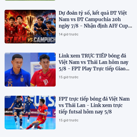
Dự đoán tỷ số, kết quả ĐT Việt
Nam vs ĐT Campuchia 20h
ngày 7/8 - Nhận định AFF Cup
2026
14 giờ trước
Link xem TRỰC TIẾP bóng đá
Việt Nam vs Thái Lan hôm nay
5/8 - FPT Play Trực tiếp Giao
hữu futsal 2026
15 giờ trước
FPT trực tiếp bóng đá Việt Nam
vs Thái Lan - Link xem trực
tiếp futsal hôm nay 5/8
15 giờ trước