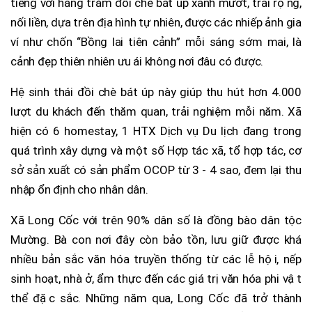
tiếng với hàng trăm đồi chè bát úp xanh mướt, trải rộng,
nối liền, dựa trên địa hình tự nhiên, được các nhiếp ảnh gia
ví như chốn “Bồng lai tiên cảnh” mỗi sáng sớm mai, là
cảnh đẹp thiên nhiên ưu ái không nơi đâu có được.
Hệ sinh thái đồi chè bát úp này giúp thu hút hơn 4.000
lượt du khách đến thăm quan, trải nghiệm mỗi năm. Xã
hiện có 6 homestay, 1 HTX Dịch vụ Du lịch đang trong
quá trình xây dựng và một số Hợp tác xã, tổ hợp tác, cơ
sở sản xuất có sản phẩm OCOP từ 3 - 4 sao, đem lại thu
nhập ổn định cho nhân dân.
Xã Long Cốc với trên 90% dân số là đồng bào dân tộc
Mường. Bà con nơi đây còn bảo tồn, lưu giữ được khá
nhiều bản sắc văn hóa truyền thống từ các lễ hội, nếp
sinh hoạt, nhà ở, ẩm thực đến các giá trị văn hóa phi vật
thể đặc sắc. Những năm qua, Long Cốc đã trở thành