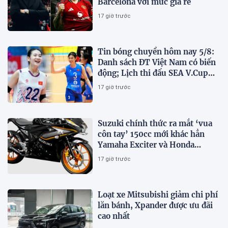
Barcelona với mức giá rẻ
17 giờ trước
Tin bóng chuyền hôm nay 5/8:
Danh sách ĐT Việt Nam có biến
động; Lịch thi đấu SEA V.Cup
2026
17 giờ trước
Suzuki chính thức ra mắt ‘vua
côn tay’ 150cc mới khác hẳn
Yamaha Exciter và Honda
Winner R, giá 53 triệu đồng
17 giờ trước
Loạt xe Mitsubishi giảm chi phí
lăn bánh, Xpander được ưu đãi
cao nhất