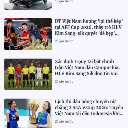
19 giờ trước
ĐT Việt Nam hưởng 'lợi thế kép'
tại AFF Cup 2026, thầy trò HLV
Kim Sang-sik quyết 'đè bẹp'
Campuchia
20 giờ trước
Xác định trọng tài bắt chính
trận Việt Nam đấu Campuchia,
HLV Kim Sang Sik đón tin vui
20 giờ trước
Lịch thi đấu bóng chuyền nữ
chặng 2 SEA V.Cup 2026: Tuyển
Việt Nam tái đấu Indonesia khi
nào?
20 giờ trước