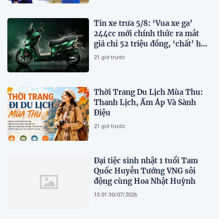
Tin xe trưa 5/8: ‘Vua xe ga’
244cc mới chính thức ra mắt
giá chỉ 52 triệu đồng, ‘chất’ hơn
cả Honda SH và Air Blade
21 giờ trước
Thời Trang Du Lịch Mùa Thu:
Thanh Lịch, Ấm Áp Và Sành
Điệu
21 giờ trước
Đại tiệc sinh nhật 1 tuổi Tam
Quốc Huyễn Tướng VNG sôi
động cùng Hoa Nhật Huỳnh
13:01 30/07/2026