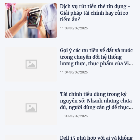
Dịch vụ rút tiền thẻ tín dụng -
Giải pháp tài chính hay rủi ro
tiềm ẩn?
11:09 30/07/2026
Gợi ý các ưu tiên về đất và nước
trong chuyển đổi hệ thống
lương thực, thực phẩm của Việt
Nam theo FAO Roadmap
11:04 30/07/2026
Tài chính tiêu dùng trong kỷ
nguyên số: Nhanh nhưng chưa
đủ, người dùng cần gì để thực
sự an tâm?
11:00 30/07/2026
Dell 15 phù hợp với ai và không