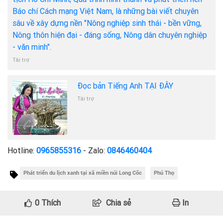
Báo chí Cách mạng Việt Nam, là những bài viết chuyên
sâu về xây dựng nền "Nông nghiệp sinh thái - bền vững,
Nông thôn hiện đại - đáng sống, Nông dân chuyên nghiệp
- văn minh".
Tài trợ
Đọc bản Tiếng Anh TẠI ĐÂY
Tài trợ
Hotline:
0965855316
- Zalo:
0846460404
Phát triển du lịch xanh tại xã miền núi Long Cốc
Phú Thọ
0
Thích
Chia sẻ
In