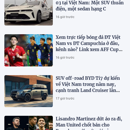
03 tại Việt Nam: Một SUV thuần
điện, một sedan hạng C
16 giờ trước
Xem trực tiếp bóng đá ĐT Việt
Nam vs ĐT Campuchia ở đâu,
kênh nào? Link xem AFF Cup
2026 trên VTV3, VTV6
16 giờ trước
SUV off-road BYD Ti7 dự kiến
về Việt Nam trong năm nay,
cạnh tranh Land Cruiser lẫn
Defender
17 giờ trước
Lisandro Martinez dứt áo ra đi,
Man United chốt bán cho