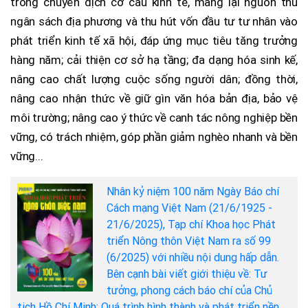
trong chuyển dịch cơ cấu kinh tế, mang lại nguồn thu
ngân sách địa phương và thu hút vốn đầu tư tư nhân vào
phát triển kinh tế xã hội, đáp ứng mục tiêu tăng trưởng
hàng năm; cải thiện cơ sở hạ tầng; đa dạng hóa sinh kế,
nâng cao chất lượng cuộc sống người dân; đồng thời,
nâng cao nhận thức về giữ gìn văn hóa bản địa, bảo vệ
môi trường; nâng cao ý thức về canh tác nông nghiệp bền
vững, có trách nhiệm, góp phần giảm nghèo nhanh và bền
vững...
Nhân kỷ niệm 100 năm Ngày Báo chí
Cách mạng Việt Nam (21/6/1925 -
21/6/2025), Tạp chí Khoa học Phát
triển Nông thôn Việt Nam ra số 99
(6/2025) với nhiều nội dung hấp dẫn.
Bên cạnh bài viết giới thiệu về: Tư
tưởng, phong cách báo chí của Chủ
tịch Hồ Chí Minh; Quá trình hình thành và phát triển nền