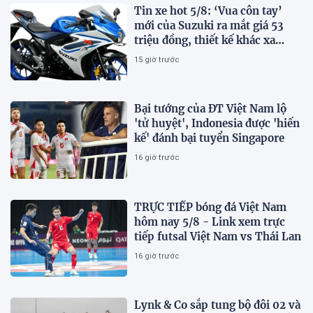
Tin xe hot 5/8: ‘Vua côn tay’
mới của Suzuki ra mắt giá 53
triệu đồng, thiết kế khác xa
Honda Winner R và Yamaha
15 giờ trước
Exciter
Bại tướng của ĐT Việt Nam lộ
'tử huyệt', Indonesia được 'hiến
kế' đánh bại tuyển Singapore
16 giờ trước
TRỰC TIẾP bóng đá Việt Nam
hôm nay 5/8 - Link xem trực
tiếp futsal Việt Nam vs Thái Lan
16 giờ trước
Lynk & Co sắp tung bộ đôi 02 và