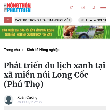
CASTRO TRONG TRÁI TIM NGƯỜI VIỆT
Thạc sĩ NGUYỄN VĂN CHÍ
Trang chủ
Kinh tế Nông nghiệp
Phát triển du lịch xanh tại
xã miền núi Long Cốc
(Phú Thọ)
Xuân Cường
09:13 16/11/2025