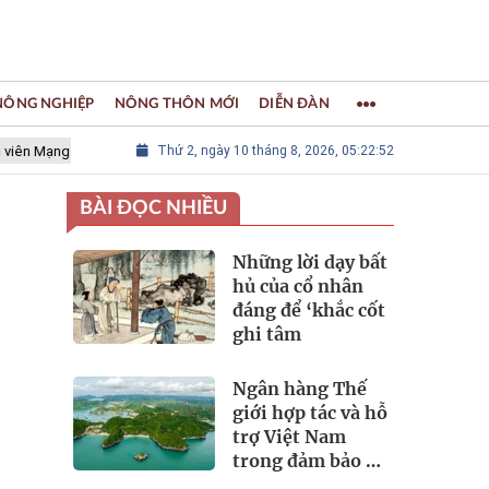
 NÔNG NGHIỆP
NÔNG THÔN MỚI
DIỄN ĐÀN
lưới các Thành phố Thủ công sáng tạo Thế giới
Thứ 2, ngày 10 tháng 8, 2026, 05:22:54
LÀNG NGHỀ KHẢM 
BÀI ĐỌC NHIỀU
Những lời dạy bất
hủ của cổ nhân
đáng để ‘khắc cốt
ghi tâm
Ngân hàng Thế
giới hợp tác và hỗ
trợ Việt Nam
trong đảm bảo an
ninh nguồn nước