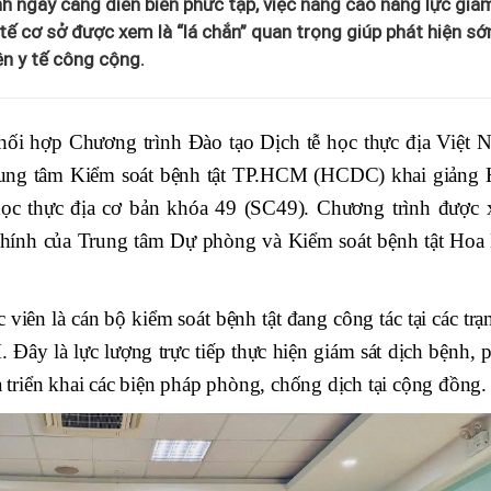
h ngày càng diễn biến phức tạp, việc nâng cao năng lực giá
 tế cơ sở được xem là “lá chắn” quan trọng giúp phát hiện sớ
ện y tế công cộng.
ối hợp Chương trình Đào tạo Dịch tễ học thực địa Việt 
ung tâm Kiểm soát bệnh tật TP.HCM (HCDC) khai giảng 
học thực địa cơ bản khóa 49 (SC49). Chương trình được 
i chính của Trung tâm Dự phòng và Kiểm soát bệnh tật Hoa
viên là cán bộ kiểm soát bệnh tật đang công tác tại các tr
Đây là lực lượng trực tiếp thực hiện giám sát dịch bệnh, p
à triển khai các biện pháp phòng, chống dịch tại cộng đồng.