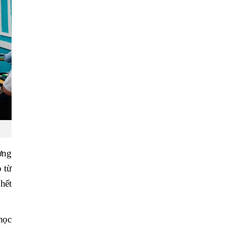
ờng
 từ
 hết
học