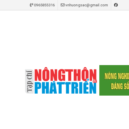
0965855316
vnhuongsac@gmail.com