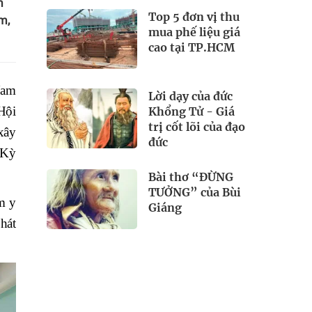
m
Top 5 đơn vị thu
m,
mua phế liệu giá
cao tại TP.HCM
Nam
Lời dạy của đức
Hội
Khổng Tử - Giá
trị cốt lõi của đạo
xây
đức
 Kỳ
Bài thơ “ĐỪNG
TƯỞNG” của Bùi
ạm y
Giáng
hát