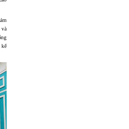
iám
 và
ống
 kế