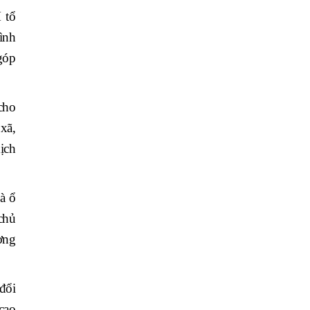
 tổ
ình
góp
cho
xã,
ịch
và ổ
chủ
ợng
đổi
cao