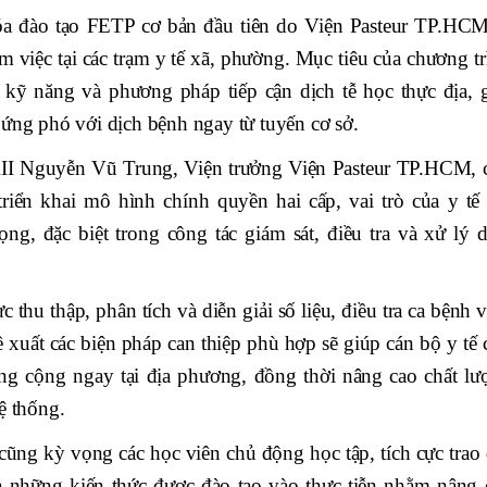
óa đào tạo FETP cơ bản đầu tiên do Viện Pasteur TP.HCM
 việc tại các trạm y tế xã, phường. Mục tiêu của chương tr
c, kỹ năng và phương pháp tiếp cận dịch tễ học thực địa, 
 ứng phó với dịch bệnh ngay từ tuyến cơ sở.
II Nguyễn Vũ Trung, Viện trưởng Viện Pasteur TP.HCM, 
triển khai mô hình chính quyền hai cấp, vai trò của y tế 
ng, đặc biệt trong công tác giám sát, điều tra và xử lý d
thu thập, phân tích và diễn giải số liệu, điều tra ca bệnh 
 xuất các biện pháp can thiệp phù hợp sẽ giúp cán bộ y tế 
ông cộng ngay tại địa phương, đồng thời nâng cao chất lư
ệ thống.
ũng kỳ vọng các học viên chủ động học tập, tích cực trao 
 những kiến thức được đào tạo vào thực tiễn nhằm nâng 