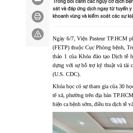
Trong bối cảnh các nguy cơ dịch bện
sát và đáp ứng dịch ngay từ tuyến y
khoanh vùng và kiểm soát các sự ki
Ngày 6/7, Viện Pasteur TP.HCM ph
(FETP) thuộc Cục Phòng bệnh, Tr
thảo 1 của Khóa đào tạo Dịch tễ 
dựng với sự hỗ trợ kỹ thuật và tà
(U.S. CDC).
Khóa học có sự tham gia của 30 học 
tế xã, phường trên địa bàn TP.HCM. 
hiện ca bệnh sớm, điều tra dịch tễ v