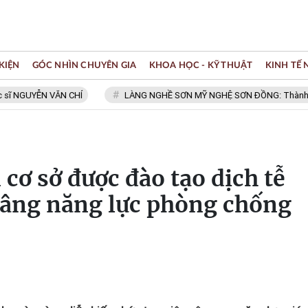
KIỆN
GÓC NHÌN CHUYÊN GIA
KHOA HỌC - KỸ THUẬT
KINH TẾ
ỄN VĂN CHÍ
LÀNG NGHỀ SƠN MỸ NGHỆ SƠN ĐỒNG: Thành viên Mạng 
 cơ sở được đào tạo dịch tễ
 nâng năng lực phòng chống