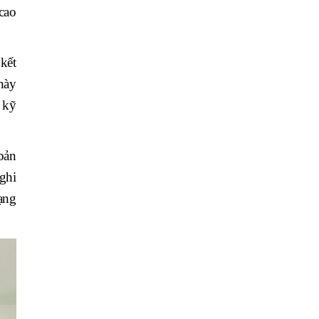
cao
kết
này
 kỹ
bản
ghi
ạng