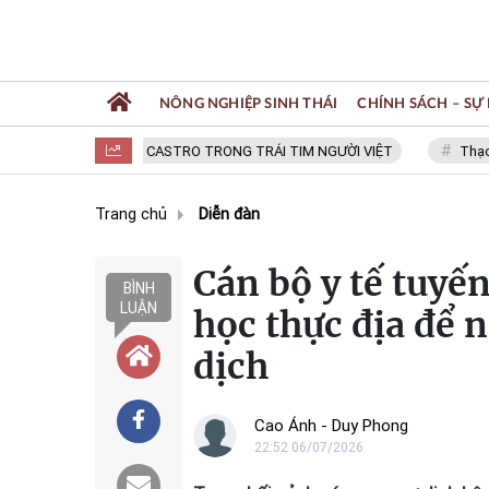
NÔNG NGHIỆP SINH THÁI
CHÍNH SÁCH – SỰ 
FIDEL CASTRO TRONG TRÁI TIM NGƯỜI VIỆT
Thạc sĩ NGUY
Trang chủ
Diễn đàn
Cán bộ y tế tuyến
BÌNH
LUẬN
học thực địa để
dịch
Cao Ánh - Duy Phong
22:52 06/07/2026