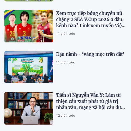
Xem trực tiếp bóng chuyền nữ
chặng 2 SEA V.Cup 2026 ở đâu,
kênh nào? Link xem tuyển Việt
Nam thi đấu
11 giờ trước
Đậu nành - ‘vàng mọc trên đất’
11 giờ trước
Tiến sĩ Nguyễn Văn Y: Làm từ
thiện cần xuất phát từ giá trị
nhân văn, mạng xã hội cần được
sử dụng bằng văn hóa và trách
12 giờ trước
nhiệm