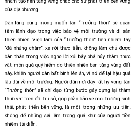
nhằm tạo nền tảng vững chắc cho sự phát triển bền vững
của địa phương.
Dân làng cũng mong muốn tân “Trưởng thôn” sẽ quan
tâm lãnh đạo trong việc bảo vệ môi trường và di sản
thiên nhiên. Việc làm của “Trưởng thôn” tiền nhiệm tay
"đã nhúng chàm", xa rời thực tiễn, không làm chủ được
bản thân trong việc nghe lời xúi bẫy phá hủy thảm thực
vật, món quà quý hiếm do thiên nhiên ban tặng vùng đất
này, khiến người dân bất bình lên án, vì nó để lại hậu quả
lâu dài về môi trường. Người dân nơi đây rất hy vọng tân
“Trưởng thôn” sẽ chỉ đạo từng bước gây dựng lại thảm
thực vật trên đồi trụ sở, góp phần bảo vệ môi trường sinh
thái, phát triển bền vững, là một trong những ưu tiên,
không để những sai lầm trong quá khứ của người tiền
nhiệm tái diễn.