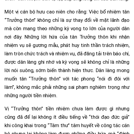
Một vị cán bộ hưu cao niên cho rằng: Việc bổ nhiệm tân
“Trưởng thôn” không chỉ là sự thay đổi về mặt lãnh đạo
mà còn mang theo những kỳ vọng to lớn của người dân
nơi đây. Những lời hứa của tân Trưởng thôn khi nhận
nhiệm vụ sẽ gương mẫu, phát huy tinh thần trách nhiệm,
làm tròn chức trách và nhiệm vụ, đã đăng tải trên báo chí,
được dân làng ghi nhớ và kỳ vọng sẽ không chỉ là những
lời nói suông, sớm biến thành hiện thưc. Dân làng mong
muốn tân “Trưởng thôn” với tác phong “nói đi đôi với
làm”, không mắc phải những sai phạm nghiêm trọng như
những người tiền nhiệm.
Vị “Trưởng thôn” tiền nhiệm chưa làm được gì nhưng
cũng đã để lại không ít điều tiếng về “thói đạo đức giả”
khi công khai trong “Tâm thư” tâm huyết về công tác cán
bộ nhưng lại không làm được những điều hứa, mà “đánh