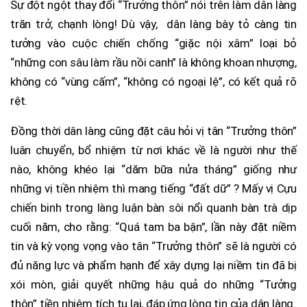
Sự đột ngột thay đổi “Trưởng thôn” nói trên làm dân làng
trăn trở, chạnh lòng! Dù vậy, dân làng bày tỏ càng tin
tưởng vào cuộc chiến chống “giặc nội xâm” loại bỏ
“những con sâu làm rầu nồi canh” là không khoan nhượng,
không có “vùng cấm”, “không có ngoại lệ”, có kết quả rõ
rệt.
Đồng thời dân làng cũng đặt câu hỏi vị tân “Trưởng thôn”
luân chuyển, bổ nhiệm từ nơi khác về là người như thế
nào, không khéo lại “dăm bữa nửa tháng” giống như
những vị tiền nhiệm thì mang tiếng “đất dữ” ? Mấy vị Cựu
chiến binh trong làng luận bàn sôi nổi quanh bàn trà dịp
cuối năm, cho rằng: “Quá tam ba bận”, lần này đặt niềm
tin và kỳ vọng vọng vào tân “Trưởng thôn” sẽ là người có
đủ năng lực và phẩm hạnh để xây dựng lại niềm tin đã bị
xói mòn, giải quyết những hậu quả do những “Tưởng
thôn” tiền nhiệm tích tụ lại, đáp ứng lòng tin của dân làng.