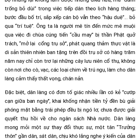
trống bỏ dùi” trong việc tiếp dân theo lịch hàng tháng;
bước đầu bố trí, sắp xếp cán bộ vẫn theo “hậu duệ”... bỏ
qua “trí tuệ”. Ông ta là người mê tín đến mức mê muội
qua việc đi chùa cúng tiến “cầu may” bị thần Phật quở
trách, “mở lại cổng trụ sở”, phát quang thảm thực vật là
di sản thiên nhiên ban tặng trên đồi trụ sở có hàng trăm
năm nay chỉ còn trơ lại những cây lưu niên cổ thụ, không
còn nơi cho cò, vạc, các loại chim về trú ngụ, làm cho dân
làng cảm thấy thất vọng, chán nản.
Đặc biệt, dân làng có đơn tố giác nhiều lần có kẻ "cướp
cạn giữa ban ngày", khai khống nhận tiền tỷ đền bù giải
phóng mặt bằng trái phép đều bị ngó lơ, chưa được giải
quyết thu hồi về cho ngân sách Nhà nước. Dân làng
mong mỏi một sự thay đổi thực sự, một tân “Trưởng
thôn” gần dân, sát dân, chịu khó lắng nghe ý kiến của dân