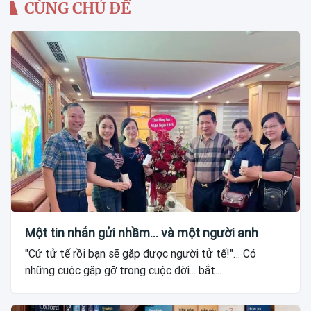
CÙNG CHỦ ĐỀ
Một tin nhắn gửi nhầm... và một người anh
"Cứ tử tế rồi bạn sẽ gặp được người tử tế!"… Có
những cuộc gặp gỡ trong cuộc đời... bắt...