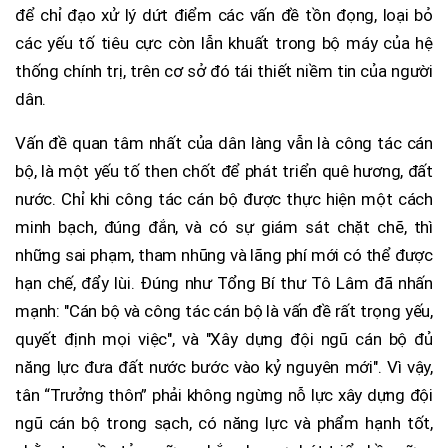
để chỉ đạo xử lý dứt điểm các vấn đề tồn đọng, loại bỏ
các yếu tố tiêu cực còn lẫn khuất trong bộ máy của hệ
thống chính trị, trên cơ sở đó tái thiết niềm tin của người
dân.
Vấn đề quan tâm nhất của dân làng vẫn là công tác cán
bộ, là một yếu tố then chốt để phát triển quê hương, đất
nước. Chỉ khi công tác cán bộ được thực hiện một cách
minh bạch, đúng đắn, và có sự giám sát chặt chẽ, thì
những sai phạm, tham nhũng và lãng phí mới có thể được
hạn chế, đẩy lùi. Đúng như Tổng Bí thư Tô Lâm đã nhấn
mạnh: "Cán bộ và công tác cán bộ là vấn đề rất trọng yếu,
quyết định mọi việc", và "Xây dựng đội ngũ cán bộ đủ
năng lực đưa đất nước bước vào kỷ nguyên mới". Vì vậy,
tân “Trưởng thôn” phải không ngừng nỗ lực xây dựng đội
ngũ cán bộ trong sạch, có năng lực và phẩm hạnh tốt,