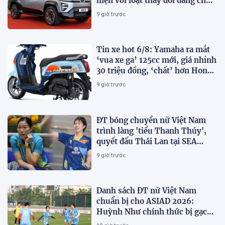
hiện với loạt thay đổi đáng chú
ý
9 giờ trước
Tin xe hot 6/8: Yamaha ra mắt
‘vua xe ga’ 125cc mới, giá nhỉnh
30 triệu đồng, ‘chất’ hơn Honda
Vision và SH Mode
9 giờ trước
ĐT bóng chuyền nữ Việt Nam
trình làng 'tiểu Thanh Thúy',
quyết đấu Thái Lan tại SEA
V.Cup 2026
9 giờ trước
Danh sách ĐT nữ Việt Nam
chuẩn bị cho ASIAD 2026:
Huỳnh Như chính thức bị gạch
tên