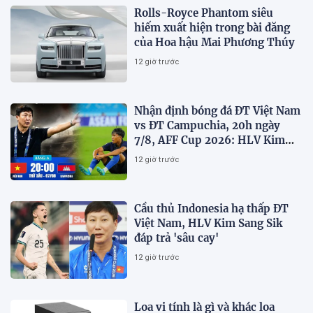
Rolls-Royce Phantom siêu
hiếm xuất hiện trong bài đăng
của Hoa hậu Mai Phương Thúy
12 giờ trước
Nhận định bóng đá ĐT Việt Nam
vs ĐT Campuchia, 20h ngày
7/8, AFF Cup 2026: HLV Kim
Sang-sik tiết lộ kế hoạch nhân
12 giờ trước
sự
Cầu thủ Indonesia hạ thấp ĐT
Việt Nam, HLV Kim Sang Sik
đáp trả 'sâu cay'
12 giờ trước
Loa vi tính là gì và khác loa