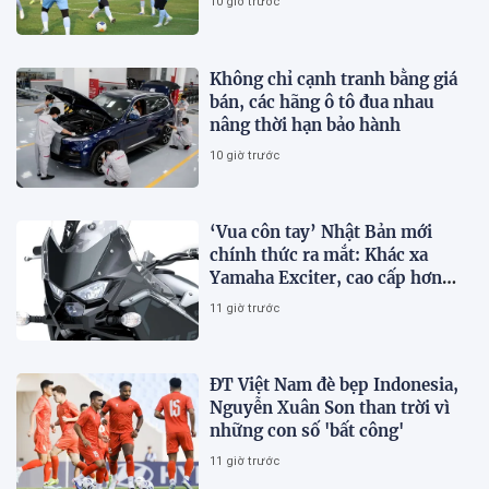
10 giờ trước
Không chỉ cạnh tranh bằng giá
bán, các hãng ô tô đua nhau
nâng thời hạn bảo hành
10 giờ trước
‘Vua côn tay’ Nhật Bản mới
chính thức ra mắt: Khác xa
Yamaha Exciter, cao cấp hơn
Honda Winner R, giá rẻ so với
11 giờ trước
trang bị
ĐT Việt Nam đè bẹp Indonesia,
Nguyễn Xuân Son than trời vì
những con số 'bất công'
11 giờ trước