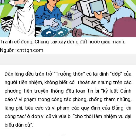
Tranh cổ động: Chung tay xây dựng đất nước giàu mạnh.
Nguồn: cnttqn.com
Dân làng đều trăn trở “Trưởng thôn” cũ lại dính “dớp” của
người tiền nhiệm, không biết có thoát án nhưng trên các
phương tiện truyền thông đều loan tin bị “kỷ luật Cảnh
cáo vì vi phạm trong công tác phòng, chống tham nhũng,
lãng phí, tiêu cực và vi phạm các quy định của Đảng khi
công tác" ở đơn vị cũ và vừa bị “cho thôi làm nhiệm vụ đại
biểu dân cử”.