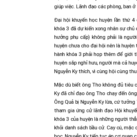
giúp việc. Lãnh đạo các phòng, ban ở 
Đại hội khuyến học huyện lần thứ 4 
khóa 3 đã dự kiến xong nhân sự chủ 
hưởng phụ cấp) không phải là ngườ
huyện chưa cho đại hội nên là huyện
hành khóa 3 phải họp thêm để giới 
huyện sắp nghỉ hưu, người mà cả huyệ
Nguyễn Ky thích, vì cùng hội cùng thu
Mặc dù biết ông Tho không đủ tiêu 
Ky đã chỉ đạo ông Tho chạy đến ông Q
Ông Quả bị Nguyễn Ky lừa, cứ tưởng T
tham gia ứng cử lãnh đạo Hội khuyến
khóa 3 của huyện là những người thẳn
khỏi danh sách bầu cử. Cay cú, mặc
học. Nguyễn Ky tiếp tục ép cơ quan c