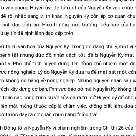
nh văn phòng Huyện ủy- đệ tử ruột của Nguyễn Ky vào chức 
để rồi nhấc sang vị trí khác. Nguyễn Ky còn ép cơ quan chu
 lãnh đạo tỉnh làm Hiệu trường một trường tiểu học của hu
 uy tín để nịnh lãnh đạo cấp trên.
ử thiếu văn hoá của Nguyễn Ky. Trong đó đáng chú ý, một vị
ị bệnh tật nhưng đức độ, nhân cách tốt, đã bị Nguyễn Ky mạt
một vị Phó chủ tịch huyện đứng tên đồng chủ nhiệm một đề 
h vực nông nghiệp. Lý do Nguyễn Ky đưa ra để mạt sát một cá
 nọ không có bằng về nông nghiệp. Nhưng nguyên nhân sâu xa
 trách xây dựng cơ bản, lĩnh vực béo bở mà Nguyễn Ky không 
t toán các công trình cũ về sửa chữa trụ sở Huyện uỷ để cho
 lên mặt mắng thuộc cấp là chậm việc, không biết làm, dọa 
sở trước đây ra cơ quan chức năng “điều tra”...
h Đông tố vị Nguyễn Ky vi phạm nghiêm trọng Chỉ thị 26 của