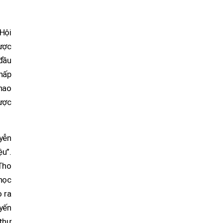
Hội
được
đầu
chấp
hao
được
yễn
ệu”.
 Tho
học
o ra
yến
 thư