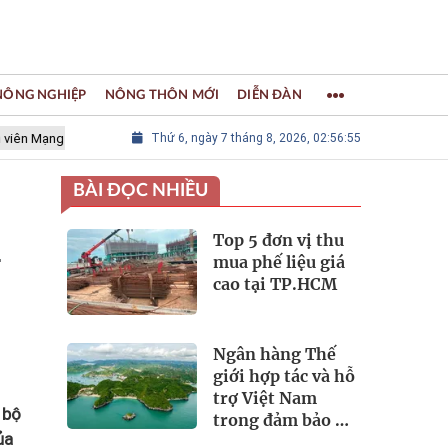
 NÔNG NGHIỆP
NÔNG THÔN MỚI
DIỄN ĐÀN
ng lưới các Thành phố Thủ công sáng tạo Thế giới
Thứ 6, ngày 7 tháng 8, 2026, 02:56:56
LÀNG NGHỀ K
BÀI ĐỌC NHIỀU
Top 5 đơn vị thu
-
mua phế liệu giá
cao tại TP.HCM
Ngân hàng Thế
giới hợp tác và hỗ
trợ Việt Nam
 bộ
trong đảm bảo an
ủa
ninh nguồn nước