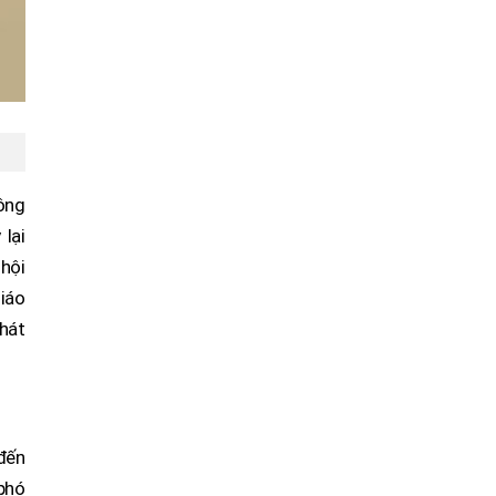
 ông
 lại
 hội
giáo
phát
đến
 phó