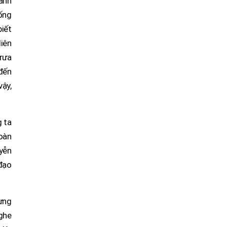
ành
ống
biết
iên
trưa
 đến
vậy,
 ta
oàn
uyễn
 đạo
hưng
nghe