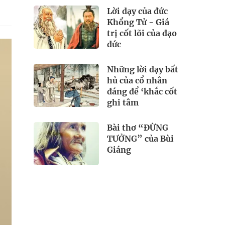
Lời dạy của đức
Khổng Tử - Giá
trị cốt lõi của đạo
đức
Những lời dạy bất
hủ của cổ nhân
đáng để ‘khắc cốt
ghi tâm
Bài thơ “ĐỪNG
TƯỞNG” của Bùi
Giáng