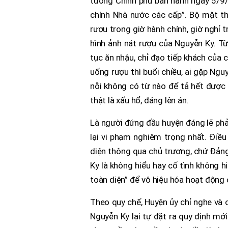
tướng Chính phủ ban hành ngày 5/9/
chính Nhà nước các cấp”. Bộ mặt th
rượu trong giờ hành chính, giờ nghỉ 
hình ảnh nát rượu của Nguyễn Ky. Từ
tục ăn nhậu, chỉ đạo tiếp khách của 
uống rượu thì buổi chiều, ai gặp Ngu
nỗi không có từ nào để tả hết được s
thật là xấu hổ, đáng lên án.
Là người đứng đầu huyện đáng lẽ ph
lại vi phạm nghiêm trọng nhất. Điều
diện thông qua chủ trương, chứ Đảng 
Ky là không hiểu hay cố tình không h
toàn diện” để vô hiệu hóa hoạt động 
Theo quy chế, Huyện ủy chỉ nghe và c
Nguyễn Ky lại tự đặt ra quy định mới