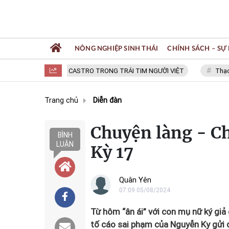
NÔNG NGHIỆP SINH THÁI
CHÍNH SÁCH – SỰ 
FIDEL CASTRO TRONG TRÁI TIM NGƯỜI VIỆT
Thạc sĩ 
Trang chủ
Diễn đàn
Chuyện làng - C
BÌNH
LUẬN
Kỳ 17
Quân Yên
07:09 05/08/2024
Từ hôm “ân ái” với con mụ nữ ký giả 
tố cáo sai phạm của Nguyễn Ky gửi đ