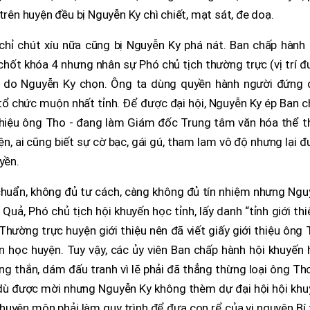
trên huyện đều bị Nguyễn Ky chì chiết, mạt sát, đe doạ.
chỉ chút xíu nữa cũng bị Nguyễn Ky phá nát. Ban chấp hành 
chốt khóa 4 nhưng nhân sự Phó chủ tịch thường trực (vị trí 
i do Nguyễn Ky chọn. Ông ta dùng quyền hành người đứng 
 tổ chức muộn nhất tỉnh. Để được đại hội, Nguyễn Ky ép Ban 
thiệu ông Tho - đang làm Giám đốc Trung tâm văn hóa thể t
n, ai cũng biết sự cờ bạc, gái gú, tham lam vô độ nhưng lại 
yền.
chuẩn, không đủ tư cách, càng không đủ tín nhiệm nhưng Ngu
uả, Phó chủ tịch hội khuyến học tỉnh, lấy danh “tỉnh giới thi
hường trực huyện giới thiệu nên đã viết giấy giới thiệu ông
 học huyện. Tuy vậy, các ủy viên Ban chấp hành hội khuyến 
g thắn, dám đấu tranh vì lẽ phải đã thẳng thừng loại ông Th
 dù được mời nhưng Nguyễn Ky không thèm dự đại hội hội khu
huyên môn phải làm quy trình để đưa con rể của vị nguyên Bí