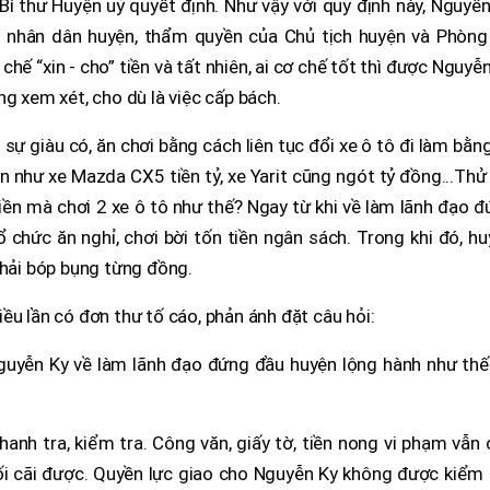
Bí thư Huyện uỷ quyết định. Như vậy với quy định này, Nguyễ
 nhân dân huyện, thẩm quyền của Chủ tịch huyện và Phòng 
chế “xin - cho” tiền và tất nhiên, ai cơ chế tốt thì được Nguyễ
ng xem xét, cho dù là việc cấp bách.
sự giàu có, ăn chơi bằng cách liên tục đổi xe ô tô đi làm bằn
ền như xe Mazda CX5 tiền tỷ, xe Yarit cũng ngót tỷ đồng...Thử
 tiền mà chơi 2 xe ô tô như thế? Ngay từ khi về làm lãnh đạo 
 chức ăn nghỉ, chơi bời tốn tiền ngân sách. Trong khi đó, h
phải bóp bụng từng đồng.
ều lần có đơn thư tố cáo, phản ánh đặt câu hỏi:
guyễn Ky về làm lãnh đạo đứng đầu huyện lộng hành như thế 
thanh tra, kiểm tra. Công văn, giấy tờ, tiền nong vi phạm vẫn
ối cãi được. Quyền lực giao cho Nguyễn Ky không được kiểm 