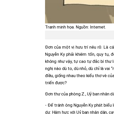
Tranh minh họa. Nguồn: Internet.
Đơn của một vị hưu trí nêu rõ: Là c
Nguyễn Ky phải khiêm tốn, quy tụ, đ
không như vậy, tự cao tự đắc bí thư l
nghị nào dù to, dù nhỏ, dù chỉ là vai
điều, giống nhau theo kiểu thơ vè củ
triển được?
Đơn thư của phòng Z., Uỷ ban nhân d
- Để tránh ông Nguyễn Ky phát biểu
dự. Hậm hực với Uỷ ban nhân dân, ca