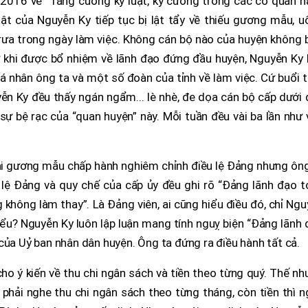
2016 về “Tăng cường kỷ luật, kỷ cương trong các cơ quan h
ật của Nguyễn Ky tiếp tục bị lật tẩy về thiếu gương mẫu, u
trưa trong ngày làm việc. Không cán bộ nào của huyện không 
 khi được bổ nhiệm về lãnh đạo đứng đầu huyện, Nguyễn Ky l
cá nhân ông ta và một số đoàn của tỉnh về làm việc. Cứ buổi 
yễn Ky đều thấy ngán ngẩm... lè nhè, đe dọa cán bộ cấp dưới
ự bệ rạc của “quan huyện” này. Mỗi tuần đều vài ba lần như 
ải gương mẫu chấp hành nghiêm chỉnh điều lệ Đảng nhưng ông
 lệ Đảng và quy chế của cấp ủy đều ghi rõ “Đảng lãnh đạo t
không làm thay”. Là Đảng viên, ai cũng hiểu điều đó, chỉ Ng
iểu? Nguyễn Ky luôn lập luận mang tính nguỵ biện “Đảng lãnh
của Uỷ ban nhân dân huyện. Ông ta đứng ra điều hành tất cả.
ho ý kiến về thu chi ngân sách và tiền theo từng quý. Thế n
 phải nghe thu chi ngân sách theo từng tháng, còn tiền thì 