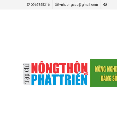
0965855316
vnhuongsac@gmail.com