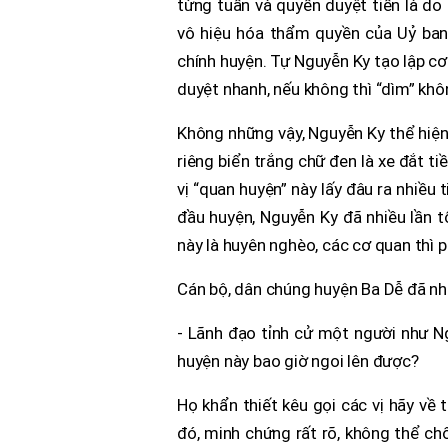
từng tuần và quyền duyệt tiền là do 
vô hiệu hóa thẩm quyền của Uỷ ban
chính huyện. Tự Nguyễn Ky tạo lập cơ 
duyệt nhanh, nếu không thì “dìm” khô
Không những vậy, Nguyễn Ky thể hiện 
riêng biển trắng chữ đen là xe đắt ti
vị “quan huyện” này lấy đâu ra nhiều
đầu huyện, Nguyễn Ky đã nhiều lần tổ
này là huyên nghèo, các cơ quan thì 
Cán bộ, dân chúng huyện Ba Dễ đã nhi
- Lãnh đạo tỉnh cử một người như N
huyện này bao giờ ngoi lên được?
Họ khẩn thiết kêu gọi các vị hãy về 
đó, minh chứng rất rõ, không thể ch