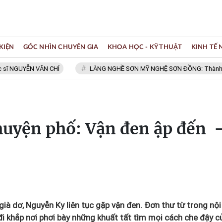
KIỆN
GÓC NHÌN CHUYÊN GIA
KHOA HỌC - KỸ THUẬT
KINH TẾ
NGUYỄN VĂN CHÍ
LÀNG NGHỀ SƠN MỸ NGHỆ SƠN ĐỒNG: Thành viên Mạ
huyện phố: Vận đen ập đến 
già dơ, Nguyễn Ky liên tục gặp vận đen. Đơn thư từ trong nội
i khắp nơi phơi bày những khuất tất tìm mọi cách che đậy c