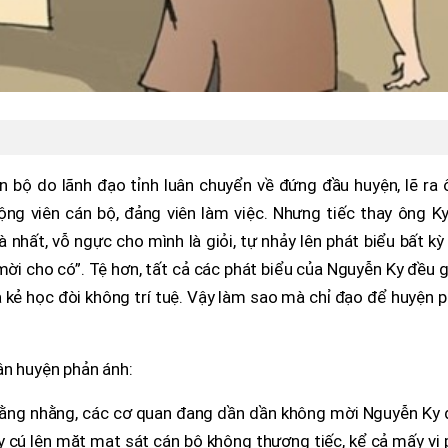
án bộ do lãnh đạo tỉnh luân chuyển về đứng đầu huyện, lẽ ra
ộng viên cán bộ, đảng viên làm việc. Nhưng tiếc thay ông Ky
à nhất, vỗ ngực cho mình là giỏi, tự nhảy lên phát biểu bất kỳ
 “mời cho có”. Tệ hơn, tất cả các phát biểu của Nguyễn Ky đều 
a kẻ học đòi không trí tuệ. Vậy làm sao mà chỉ đạo để huyện 
ân huyện phản ánh:
 lằng nhằng, các cơ quan đang dần dần không mời Nguyễn Ky 
y cú lên mặt mạt sát cán bộ không thương tiếc, kể cả mấy vị