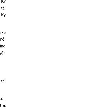
n Ky
tài
n Ky
g xe
 hỏi
đứng
uyện
thì
 còn
tra,