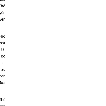
Phó
yên
yện
 Phó
 sát
tài
n bộ
 ai
thâu
 đàn
đưa
 Thủ