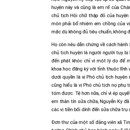
huyện này và cũng là em rể của Chá
chủ tịch Hội chữ thập đỏ của huyện 
môn phải bổ nhiệm em chồng của vị
mặc dù không đủ tiêu chuẩn, không đủ
Họ còn nêu dẫn chứng về cách hành x
chủ tịch huyện là người người tuy b
đến phát khóc chỉ vì một lý do để 
khoa học đăng ký với tỉnh thuộc lĩn
dưới quyền là vị Phó chủ tịch huyện
cũng hiểu là vị Phó chủ tịch nọ phụ
tóm được. Tệ hơn nữa, chỉ vì ép quyế
em thân tín sửa chữa, Nguyễn Ky đã
các vị tiền bối dính đến sửa chữa trụ 
Đơn thư của một số đảng viên xã Tin