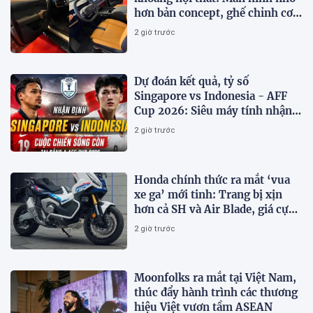
hơn bản concept, ghế chỉnh cơ,
chưa có HUD
2 giờ trước
Dự đoán kết quả, tỷ số
Singapore vs Indonesia - AFF
Cup 2026: Siêu máy tính nhận
định bóng đá hôm nay 7/8
2 giờ trước
Honda chính thức ra mắt ‘vua
xe ga’ mới tinh: Trang bị xịn
hơn cả SH và Air Blade, giá cực
kỳ hấp dẫn
2 giờ trước
Moonfolks ra mắt tại Việt Nam,
thúc đẩy hành trình các thương
hiệu Việt vươn tầm ASEAN