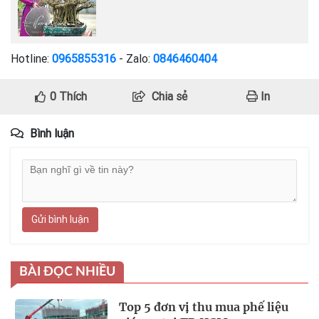
Hotline:
0965855316
- Zalo:
0846460404
0
Thích
Chia sẻ
In
Bình luận
Gửi bình luận
BÀI ĐỌC NHIỀU
Top 5 đơn vị thu mua phế liệu