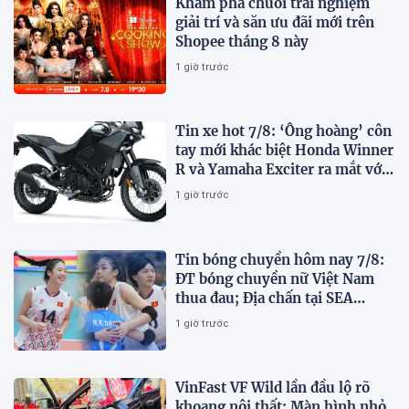
Khám phá chuỗi trải nghiệm
giải trí và săn ưu đãi mới trên
Shopee tháng 8 này
1 giờ trước
Tin xe hot 7/8: ‘Ông hoàng’ côn
tay mới khác biệt Honda Winner
R và Yamaha Exciter ra mắt với
giá hấp dẫn
1 giờ trước
Tin bóng chuyền hôm nay 7/8:
ĐT bóng chuyền nữ Việt Nam
thua đau; Địa chấn tại SEA
V.Cup 2026
1 giờ trước
VinFast VF Wild lần đầu lộ rõ
khoang nội thất: Màn hình nhỏ