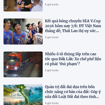
3 giờ trước
Kết quả bóng chuyền SEA V.Cup
2026 hôm nay 7/8: ĐT Việt Nam
thắng dễ; Thái Lan thị uy sức
mạnh
3 giờ trước
Nhiều ô tô thủng lốp trên cao
tốc qua Đắk Lắk: Xe chở phế liệu
có phải 'thủ phạm'?
3 giờ trước
Quản trị đất đai dựa trên bốn
chức năng cơ bản của đất: Góp ý
sửa đổi Luật Đất đai theo tinh
thần Nghị quyết số 21-NQ/TW
4 giờ trước