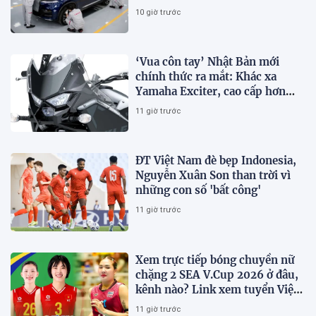
10 giờ trước
‘Vua côn tay’ Nhật Bản mới
chính thức ra mắt: Khác xa
Yamaha Exciter, cao cấp hơn
Honda Winner R, giá rẻ so với
11 giờ trước
trang bị
ĐT Việt Nam đè bẹp Indonesia,
Nguyễn Xuân Son than trời vì
những con số 'bất công'
11 giờ trước
Xem trực tiếp bóng chuyền nữ
chặng 2 SEA V.Cup 2026 ở đâu,
kênh nào? Link xem tuyển Việt
Nam thi đấu
11 giờ trước