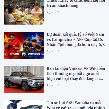
Thuần Chay tổ chức đêm kết nối
tri ân khách hàng
7 giờ trước
Dự đoán kết quả, tỷ số Việt Nam
vs Campuchia - AFF Cup 2026:
Nhận định bóng đá hôm nay 6/8
8 giờ trước
Bán tải điện VinFast VF Wild bản
tiền thương mại bất ngờ xuất
hiện với loạt thay đổi đáng chú
ý
9 giờ trước
Tin xe hot 6/8: Yamaha ra mắt
‘vua xe ga’ 125cc mới, giá nhỉnh