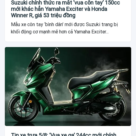
Suzuki chính thức ra mắt ‘vua côn tay’ 150cc
mới khác hẳn Yamaha Exciter và Honda
Winner R, giá 53 triệu đồng
Mẫu xe côn tay ‘bình dân’ mới được Suzuki trang bị
khối động cơ mạnh mẽ hơn cả Yamaha Exciter...
Tin xe trưa 5/8: ‘Vua xe ga’ 244cc mới chính