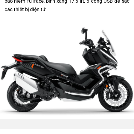
bảo hiểm fullface, bình xăng 17,5 lít, 6 cổng USB để sạc
các thiết bị điện tử.