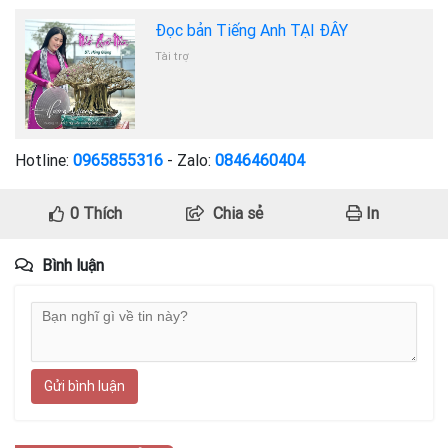
Đọc bản Tiếng Anh TẠI ĐÂY
Tài trợ
Hotline:
0965855316
- Zalo:
0846460404
0
Thích
Chia sẻ
In
Bình luận
Gửi bình luận