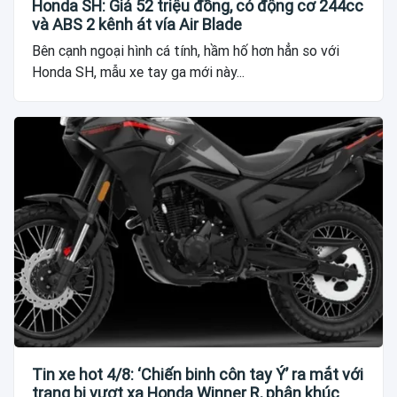
Honda SH: Giá 52 triệu đồng, có động cơ 244cc
và ABS 2 kênh át vía Air Blade
Bên cạnh ngoại hình cá tính, hầm hố hơn hẳn so với
Honda SH, mẫu xe tay ga mới này...
Tin xe hot 4/8: ‘Chiến binh côn tay Ý’ ra mắt với
trang bị vượt xa Honda Winner R, phân khúc