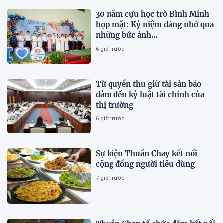
30 năm cựu học trò Bình Minh
họp mặt: Kỷ niệm đáng nhớ qua
những bức ảnh…
6 giờ trước
Từ quyền thu giữ tài sản bảo
đảm đến kỷ luật tài chính của
thị trường
6 giờ trước
Sự kiện Thuần Chay kết nối
cộng đồng người tiêu dùng
7 giờ trước