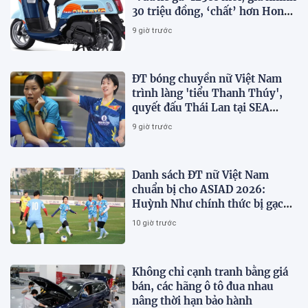
30 triệu đồng, ‘chất’ hơn Honda
Vision và SH Mode
9 giờ trước
ĐT bóng chuyền nữ Việt Nam
trình làng 'tiểu Thanh Thúy',
quyết đấu Thái Lan tại SEA
V.Cup 2026
9 giờ trước
Danh sách ĐT nữ Việt Nam
chuẩn bị cho ASIAD 2026:
Huỳnh Như chính thức bị gạch
tên
10 giờ trước
Không chỉ cạnh tranh bằng giá
bán, các hãng ô tô đua nhau
nâng thời hạn bảo hành