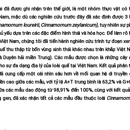
i đã được ghi nhận trên thế giới, là một nhóm thực vật có 
 Nam, mặc dù các nghiên cứu trước đây đã xác định được 3 l
namomum loureirii, Cinnamomum zeylanicum),
tuy nhiên sự 
chủ yếu dựa trên các đặc điểm hình thái và hóa học. Để làm rõ
 Việt Nam, chúng tôi đã tiến hành nghiên cứu trình tự đoạn xe
uế thu thập từ bốn vùng sinh thái khác nhau trên khắp Việt
và Duyên hải miền Trung). Các mẫu được chọn là những cây 
ho sự đa dạng địa lý của loài quế tại Việt Nam. Kết quả phân 
đã cung cấp một cái nhìn sâu hơn về mối quan hệ di truyền 
n cao giữa các mẫu, với tỷ lệ A+T trung bình là 63,2% và G+
iữa các mẫu dao động từ 98,91% đến 100%, cùng với kết quả
g gen, đã xác nhận tất cả các mẫu đều thuộc loài
Cinnamo