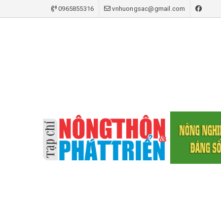
0965855316
vnhuongsac@gmail.com