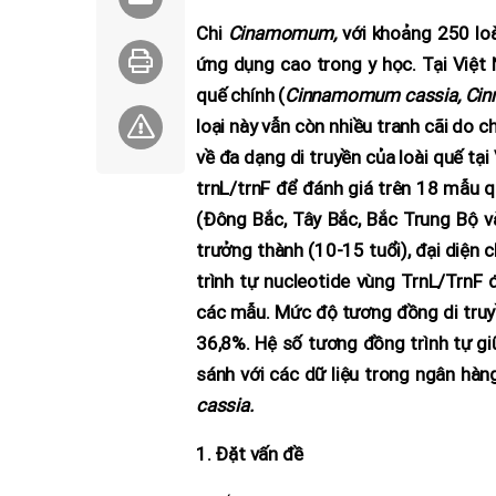
Chi
Cinamomum,
với khoảng 250 loà
ứng dụng cao trong y học. Tại Việt
quế chính (
Cinnamomum cassia, Cin
loại này vẫn còn nhiều tranh cãi do 
về đa dạng di truyền của loài quế tại
trnL/trnF để đánh giá trên 18 mẫu q
(Đông Bắc, Tây Bắc, Bắc Trung Bộ 
trưởng thành (10-15 tuổi), đại diện c
trình tự nucleotide vùng TrnL/TrnF 
các mẫu. Mức độ tương đồng di truyề
36,8%. Hệ số tương đồng trình tự g
sánh với các dữ liệu trong ngân hàn
cassia.
1. Đặt vấn đề