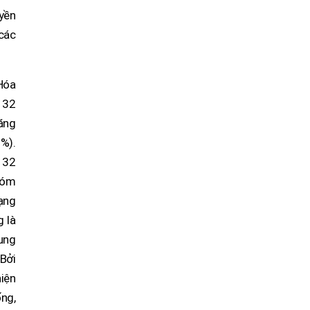
yền
 các
Hóa
 32
ăng
9%).
a 32
hóm
ạng
 là
ung
 Bởi
hiện
ống,