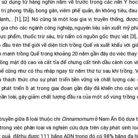
c sử dụng từ hàng nghìn năm về trước trong các nền Y học
trị phong thấp, bong gân, viêm phế quản, ăn không tiêu, đau
lạnh,… [1], [2]. Nó cũng là một loại gia vị truyền thống, đượ
hụ gia cho các ngành công nghiệp, nguyên liệu sản xuất mỹ p
ực phẩm, thuốc trừ sâu, trừ nấm có nguồn gốc thực vật [3], 
ầu trên thế giới về diện tích trồng Quế và xuất khẩu với giá
iển mạnh trồng Quế trong khoảng 20 năm gần đây do việc thay
ồng mật độ cao và cắt tỉa để chưng cất tinh dầu cành con và
ế cũng như có thu nhập ngay từ năm thứ tư sau khi trồng. V
u thách thức cho sự phát triển bền vững và chất lượng các 
phát triển ồ ạt trong giai đoạn gần đây đã khiến cho các v
hần loài, gây giảm chất lượng đầu ra của một số vùng trồng
ruyền giữa 8 loài thuộc chi
Cinnamomum
ở Nam Ấn Độ dựa t
trong việc phân loại và nghiên cứu dựa trên cây phát sinh lo
t quả đã
thu được 111 băng ADN trong đó có 98% băng đa hì