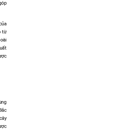
 góp
 của
 từ
oài
xuất
ược
vùng
Bắc
 cây
được