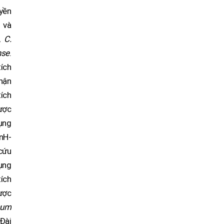
uyền
m
và
,
C.
nse
.
ích
nhận
tích
ược
dụng
rnH-
cứu
dụng
tích
ược
mum
Đài