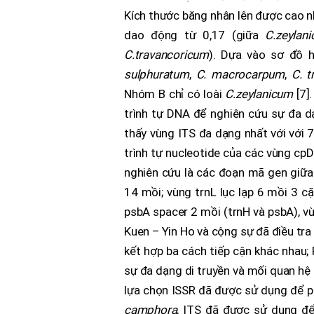
Kích thước băng nhân lên được cao nh
dao động từ 0,17 (giữa
C.zeyla
C.travancoricum
). Dựa vào sơ đồ 
sulphuratum
,
C. macrocarpum
,
C. t
Nhóm B chỉ có loài
C.zeylanicum
[7]
trình tự DNA để nghiên cứu sự đa dạ
thấy vùng ITS đa dạng nhất với với 7
trình tự nucleotide của các vùng c
nghiên cứu là các đoạn mã gen giữa t
14 mồi; vùng trnL lục lạp 6 mồi 3 cặp
psbA spacer 2 mồi (trnH và psbA), v
Kuen – Yin Ho và cộng sự đã điều tra
kết hợp ba cách tiếp cận khác nhau; P
sự đa dạng di truyền và mối quan hệ
lựa chọn ISSR đã được sử dụng để p
camphora
, ITS đã được sử dụng để