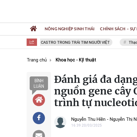
NÔNG NGHIỆP SINH THÁI
CHÍNH SÁCH – SỰ 
FIDEL CASTRO TRONG TRÁI TIM NGƯỜI VIỆT
Thạc sĩ 
Trang chủ
Khoa học - Kỹ thuật
Đánh giá đa dạng
BÌNH
LUẬN
nguồn gene cây 
trình tự nucleot
Nguyễn Thu Hiền - Nguyễn Thị N
16:39 20/03/2025