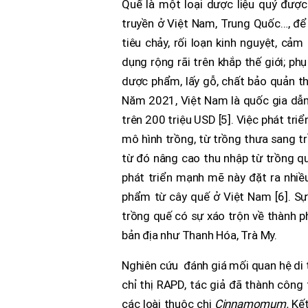
Quế là một loại dược liệu quý đượ
truyền ở Việt Nam, Trung Quốc…, để 
tiêu chảy, rối loạn kinh nguyệt, cảm 
dụng rộng rãi trên khắp thế giới; p
dược phẩm, lấy gỗ, chất bảo quản th
Năm 2021, Việt Nam là quốc gia dẫn đ
trên 200 triệu USD [5]. Việc phát tr
mô hình trồng, từ trồng thưa sang tr
từ đó nâng cao thu nhập từ trồng qu
phát triển mạnh mẽ này đặt ra nhiề
phẩm từ cây quế ở Việt Nam [6]. Sự 
trồng quế có sự xáo trộn về thành p
bản địa như Thanh Hóa, Trà My.
Nghiên cứu đánh giá mối quan hệ di t
chỉ thị RAPD, tác giả đã thành công 
các loài thuộc chi
Cinnamomum.
Kế