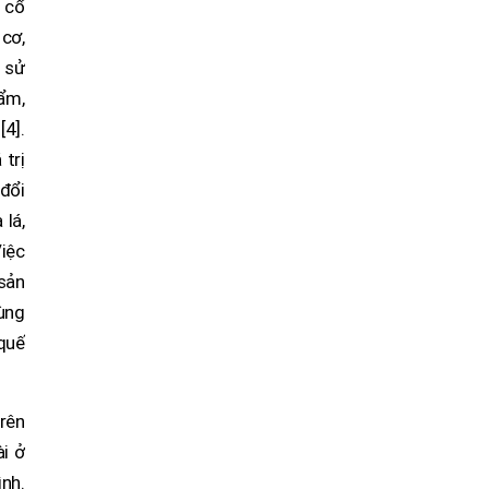
 cổ
 cơ,
c sử
hẩm,
[4].
 trị
 đổi
 lá,
iệc
sản
ùng
 quế
rên
ài ở
nh.