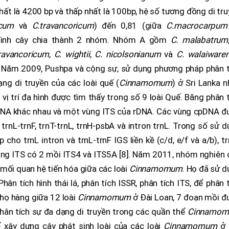
ất là 4200 bp và thấp nhất là 100bp, hệ số tương đồng di tr
nicum
và
C.travancoricum
) đến 0,81 (giữa
C.macrocarpu
hình cây chia thành 2 nhóm. Nhóm A gồm
C. malabatrum
ravancoricum
,
C. wightii
,
C. nicolsonianum
và
C. walaiware
. Năm 2009, Pushpa và cộng sự, sử dụng phương pháp phân t
ng di truyền của các loài quế (
Cinnamomum
) ở Sri Lanka 
 vị trí đa hình được tìm thấy trong số 9 loài Quế. Băng phân 
pDNA khác nhau và một vùng ITS của rDNA. Các vùng cpDNA đ
rnL-trnF, trnT-trnL, trnH-psbA và intron trnL. Trong số sử 
 cho trnL intron và trnL-trnF IGS liền kề (c/d, e/f và a/b), t
ùng ITS có 2 mồi ITS4 và ITS5A [8]. Năm 2011, nhóm nghiên 
 mối quan hệ tiến hóa giữa các loài
Cinnamomum
. Họ đã sử 
hân tích hình thái lá, phân tích ISSR, phân tích ITS, để phân 
 họ hàng giữa 12 loài
Cinnamomum
ở Đài Loan, 7 đoạn mồi đ
hân tích sự đa dạng di truyền trong các quần thể
Cinnamo
 xây dựng cây phát sinh loài của các loài
Cinnamomum
ở 