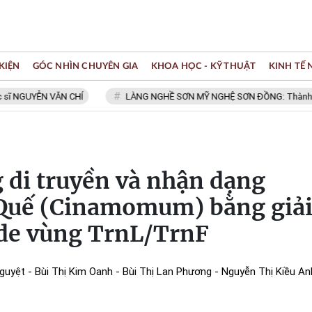
KIỆN
GÓC NHÌN CHUYÊN GIA
KHOA HỌC - KỸ THUẬT
KINH TẾ
NGUYỄN VĂN CHÍ
LÀNG NGHỀ SƠN MỸ NGHỆ SƠN ĐỒNG: Thành viên M
 di truyền và nhận dạng
Quế (Cinamomum) bằng giả
ide vùng TrnL/TrnF
guyệt - Bùi Thị Kim Oanh - Bùi Thị Lan Phương - Nguyễn Thị Kiều A