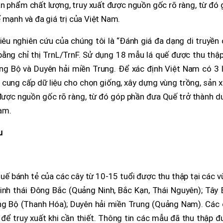
ản phẩm chất lượng, truy xuất được nguồn gốc rõ ràng, từ đó
 mạnh và đa giá trị của Việt Nam.
iêu nghiên cứu của chúng tôi là “Đánh giá đa dạng di truyền
ng chỉ thị TrnL/TrnF. Sử dụng 18 mẫu lá quế được thu thập
ng Bộ và Duyên hải miền Trung. Để xác định Việt Nam có 3 l
 cung cấp dữ liệu cho chọn giống, xây dựng vùng trồng, sản 
được nguồn gốc rõ ràng, từ đó góp phần đưa Quế trở thành d
Nam.
u
uế bánh tẻ của các cây từ 10-15 tuổi được thu thập tại các 
inh thái Đông Bắc (Quảng Ninh, Bắc Kạn, Thái Nguyên); Tây 
rung Bộ (Thanh Hóa); Duyên hải miền Trung (Quảng Nam). Các
ý để truy xuất khi cần thiết. Thông tin các mẫu đã thu thập 