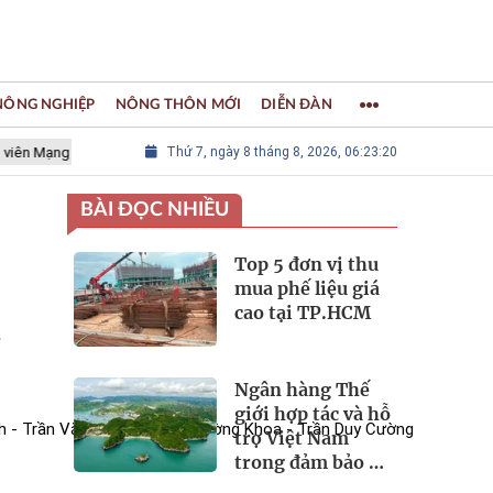
 NÔNG NGHIỆP
NÔNG THÔN MỚI
DIỄN ĐÀN
ạng lưới các Thành phố Thủ công sáng tạo Thế giới
Thứ 7, ngày 8 tháng 8, 2026, 06:23:21
LÀNG NGHỀ K
BÀI ĐỌC NHIỀU
Top 5 đơn vị thu
mua phế liệu giá
cao tại TP.HCM
i
Ngân hàng Thế
giới hợp tác và hỗ
nh - Trần Văn Ơn - Nguyễn Trường Khoa - Trần Duy Cường
trợ Việt Nam
trong đảm bảo an
ninh nguồn nước