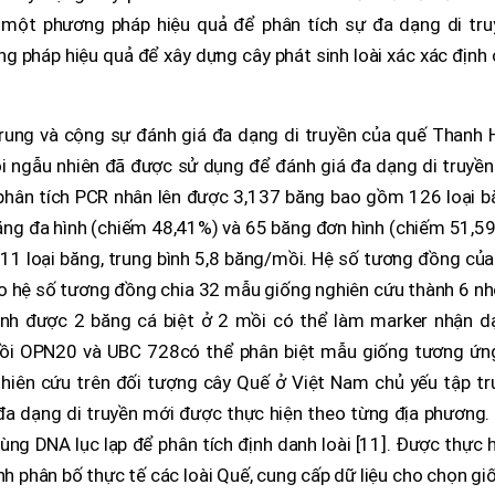
 một phương pháp hiệu quả để phân tích sự đa dạng di tru
g pháp hiệu quả để xây dựng cây phát sinh loài xác xác định
ung và cộng sự đánh giá đa dạng di truyền của quế Thanh 
 ngẫu nhiên đã được sử dụng để đánh giá đa dạng di truyền
phân tích PCR nhân lên được 3,137 băng bao gồm 126 loại b
băng đa hình (chiếm 48,41%) và 65 băng đơn hình (chiếm 51,5
11 loại băng, trung bình 5,8 băng/mồi. Hệ số tương đồng củ
o hệ số tương đồng chia 32 mẫu giống nghiên cứu thành 6 n
định được 2 băng cá biệt ở 2 mồi có thể làm marker nhận d
Mồi OPN20 và UBC 728
có thể phân biệt mẫu giống tương ứng
ghiên cứu trên đối tượng cây Quế ở Việt Nam chủ yếu tập tr
 đa dạng di truyền mới được thực hiện theo từng địa phương.
ùng DNA lục lạp để phân tích định danh loài [11]. Được thực 
ình phân bố thực tế các loài Quế, cung cấp dữ liệu cho chọn gi