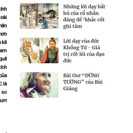
Những lời dạy bất
tính
hủ của cổ nhân
oài
đáng để ‘khắc cốt
phân
ghi tâm
 hơn
Lời dạy của đức
n kẽ
Khổng Tử - Giá
 Nam
trị cốt lõi của đạo
quế
đức
tích
Bài thơ “ĐỪNG
của
TƯỞNG” của Bùi
C là
Giáng
 so
mum