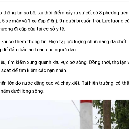
thông tin sơ bộ, tại thời điểm xảy ra sự cố, có 8 phương tiện
, 5 xe máy và 1 xe đạp điện), 9 người bị cuốn trôi. Lực lượng c
hương đi cấp cứu tại cơ sở y tế.
 khi có thêm thông tin. Hiện tại, lực lượng chức năng đã chốt
g để đảm bảo an toàn cho người dân.
iếu, tìm kiếm xung quanh khu vực bờ sông. Đồng thời, thợ lặn 
 soát để tìm kiếm các nạn nhân.
hăn lớn do nước dâng cao và chảy xiết. Tại hiện trường, có th
và nằm dưới lòng sông.