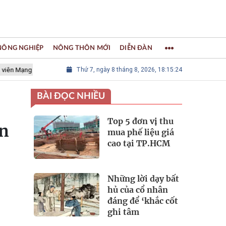
 NÔNG NGHIỆP
NÔNG THÔN MỚI
DIỄN ĐÀN
 lưới các Thành phố Thủ công sáng tạo Thế giới
Thứ 7, ngày 8 tháng 8, 2026, 18:15:25
LÀNG NGHỀ KHẢM
BÀI ĐỌC NHIỀU
Top 5 đơn vị thu
ện
mua phế liệu giá
cao tại TP.HCM
Những lời dạy bất
hủ của cổ nhân
đáng để ‘khắc cốt
ghi tâm