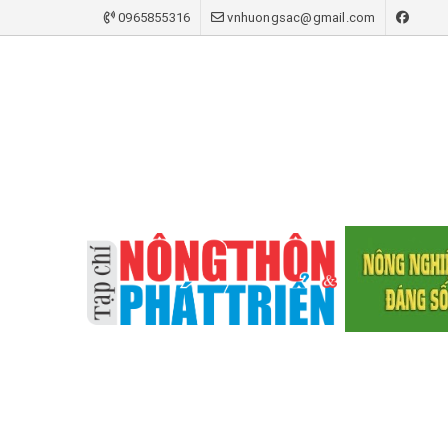
0965855316
vnhuongsac@gmail.com