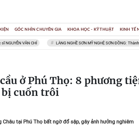
KIỆN
GÓC NHÌN CHUYÊN GIA
KHOA HỌC - KỸ THUẬT
KINH TẾ
YỄN VĂN CHÍ
LÀNG NGHỀ SƠN MỸ NGHỆ SƠN ĐỒNG: Thành viên Mạng
 cầu ở Phú Thọ: 8 phương ti
bị cuốn trôi
g Châu tại Phú Thọ bất ngờ đổ sập, gây ảnh hưởng nghiêm