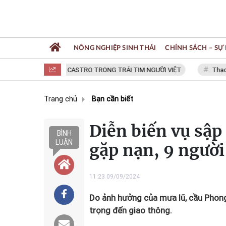
NÔNG NGHIỆP SINH THÁI
CHÍNH SÁCH – SỰ 
FIDEL CASTRO TRONG TRÁI TIM NGƯỜI VIỆT
Thạc sĩ NGU
Trang chủ
Bạn cần biết
Diễn biến vụ sập
BÌNH
LUẬN
gặp nạn, 9 người 
11:23 09/09/2024
Do ảnh hưởng của mưa lũ, cầu Phon
trọng đến giao thông.