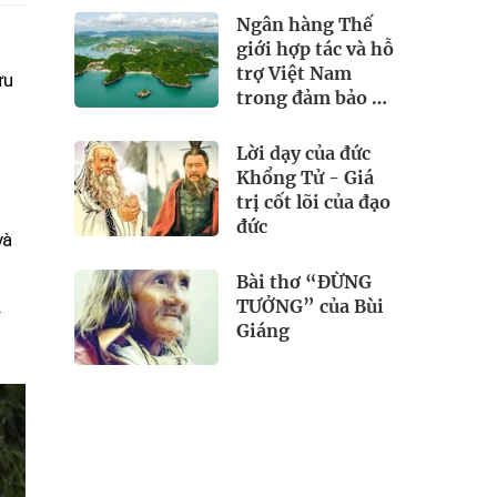
Ngân hàng Thế
giới hợp tác và hỗ
trợ Việt Nam
ứu
trong đảm bảo an
ninh nguồn nước
Lời dạy của đức
Khổng Tử - Giá
trị cốt lõi của đạo
đức
và
Bài thơ “ĐỪNG
TƯỞNG” của Bùi
ể
Giáng