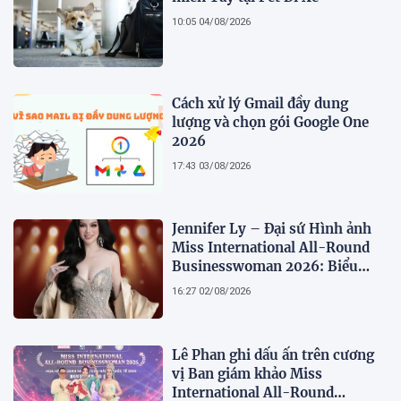
10:05 04/08/2026
Cách xử lý Gmail đầy dung
lượng và chọn gói Google One
2026
17:43 03/08/2026
Jennifer Ly – Đại sứ Hình ảnh
Miss International All-Round
Businesswoman 2026: Biểu
tượng của nhan sắc, trí tuệ và
16:27 02/08/2026
bản lĩnh
Lê Phan ghi dấu ấn trên cương
vị Ban giám khảo Miss
International All-Round