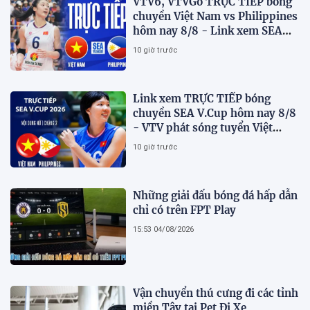
VTV6, VTVGo TRỰC TIẾP bóng
chuyền Việt Nam vs Philippines
hôm nay 8/8 - Link xem SEA
V.Cup 2026 mới nhất
10 giờ trước
Link xem TRỰC TIẾP bóng
chuyền SEA V.Cup hôm nay 8/8
- VTV phát sóng tuyển Việt
Nam đấu Philippines
10 giờ trước
Những giải đấu bóng đá hấp dẫn
chỉ có trên FPT Play
15:53 04/08/2026
Vận chuyển thú cưng đi các tỉnh
miền Tây tại Pet Đi Xe