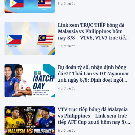
AFF Cup 2026 mới nhất
3 giờ trước
Link xem TRỰC TIẾP bóng đá
Malaysia vs Philippines hôm
nay 8/8 - VTV6, VTV7 trực tiếp
AFF Cup 2026
3 giờ trước
Dự đoán tỷ số, nhận định bóng
đá ĐT Thái Lan vs ĐT Myanmar
20h ngày 8/8: Định đoạt ngôi
đầu bảng
4 giờ trước
VTV trực tiếp bóng đá Malaysia
vs Philippines - Link xem trực
tiếp AFF Cup 2026 hôm nay 8/8
trên VTV7
6 giờ trước