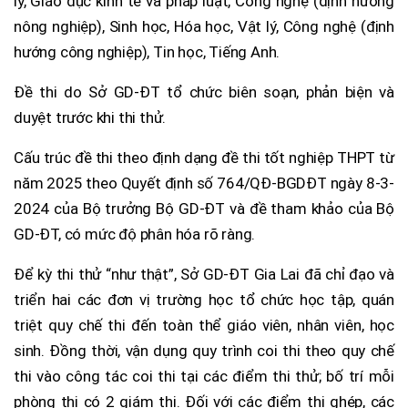
lý, Giáo dục kinh tế và pháp luật, Công nghệ (định hướng
nông nghiệp), Sinh học, Hóa học, Vật lý, Công nghệ (định
hướng công nghiệp), Tin học, Tiếng Anh.
Đề thi do Sở GD-ĐT tổ chức biên soạn, phản biện và
duyệt trước khi thi thử.
Cấu trúc đề thi theo định dạng đề thi tốt nghiệp THPT từ
năm 2025 theo Quyết định số 764/QĐ-BGDĐT ngày 8-3-
2024 của Bộ trưởng Bộ GD-ĐT và đề tham khảo của Bộ
GD-ĐT, có mức độ phân hóa rõ ràng.
Để kỳ thi thử “như thật”, Sở GD-ĐT Gia Lai đã chỉ đạo và
triển hai các đơn vị trường học tổ chức học tập, quán
triệt quy chế thi đến toàn thể giáo viên, nhân viên, học
sinh. Đồng thời, vận dụng quy trình coi thi theo quy chế
thi vào công tác coi thi tại các điểm thi thử; bố trí mỗi
phòng thi có 2 giám thị. Đối với các điểm thi ghép, các