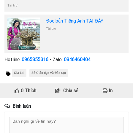
Tài trợ
Đọc bản Tiếng Anh TẠI ĐÂY
Tài trợ
Hotline:
0965855316
- Zalo:
0846460404
Gia Lai
Sở Giáo dục và Đào tạo
0
Thích
Chia sẻ
In
Bình luận