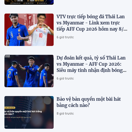
VTV trực tiếp bóng đá Thái Lan
vs Myanmar - Link xem trực
tiếp AFF Cup 2026 hôm nay 8/8
trên VTV6
6 giờ trước
Dự đoán kết quả, tỷ số Thái Lan
vs Myanmar - AFF Cup 2026:
Siêu máy tính nhận định bóng
đá hôm nay 8/8
6 giờ trước
Bảo vệ bản quyền một bài hát
bằng cách nào?
8 giờ trước