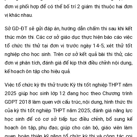
đơn vị phối hợp để có thể bố trí 2 giám thị thuộc hai đơn
vị khác nhau.
Sở GD-ĐT sẽ gửi đáp án, hướng dẫn chấm thi sau khi kết
thúc môn thi. Các cơ sở giáo dục thực hiện báo cáo việc
tổ chức thi thử tại đơn vị trước ngày 14-5; xét thử tốt
nghiệp cho học sinh. Trên cơ sở kết quả bài thi thử, các
đơn vị phân tích, đánh giá để kịp thời điều chỉnh nội dung,
kế hoạch ôn tập cho hiệu quả.
Việc tổ chức kỳ thi thử trước Kỳ thi tốt nghiệp THPT năm
2025 giúp học sinh lớp 12 đang học theo Chương trình
GDPT 2018 làm quen với cấu trúc, nội dung, hình thức thi
của kỳ thi tốt nghiệp THPT năm 2025; đánh giá năng lực
học sinh để có cơ sở tiếp tục điều chỉnh, bổ sung kế
hoạch ôn tập, phụ đạo; giúp cho cán bộ, giáo viên làm
quen, hoàn thiện kỹ năng tổ chức kỳ thi và công tác coi