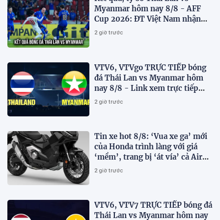
Myanmar hôm nay 8/8 - AFF
Cup 2026: ĐT Việt Nam nhận
tin vui
2 giờ trước
VTV6, VTVgo TRỰC TIẾP bóng
đá Thái Lan vs Myanmar hôm
nay 8/8 - Link xem trực tiếp
AFF Cup 2026 mới nhất
2 giờ trước
Tin xe hot 8/8: ‘Vua xe ga’ mới
của Honda trình làng với giá
‘mềm’, trang bị ‘át vía’ cả Air
Blade và SH
2 giờ trước
VTV6, VTV7 TRỰC TIẾP bóng đá
Thái Lan vs Myanmar hôm nay