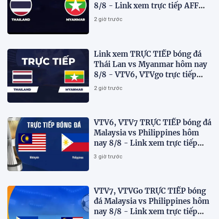
8/8 - Link xem trực tiếp AFF
Cup 2026 mới nhất
2 giờ trước
Link xem TRỰC TIẾP bóng đá
Thái Lan vs Myanmar hôm nay
8/8 - VTV6, VTVgo trực tiếp
AFF Cup 2026
2 giờ trước
VTV6, VTV7 TRỰC TIẾP bóng đá
Malaysia vs Philippines hôm
nay 8/8 - Link xem trực tiếp
AFF Cup 2026 mới nhất
3 giờ trước
VTV7, VTVGo TRỰC TIẾP bóng
đá Malaysia vs Philippines hôm
nay 8/8 - Link xem trực tiếp