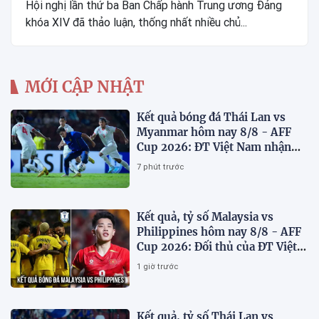
Hội nghị lần thứ ba Ban Chấp hành Trung ương Đảng
khóa XIV đã thảo luận, thống nhất nhiều chủ...
MỚI CẬP NHẬT
Kết quả bóng đá Thái Lan vs
Myanmar hôm nay 8/8 - AFF
Cup 2026: ĐT Việt Nam nhận
'chiến thư'
7 phút trước
Kết quả, tỷ số Malaysia vs
Philippines hôm nay 8/8 - AFF
Cup 2026: Đối thủ của ĐT Việt
Nam lộ diện
1 giờ trước
Kết quả, tỷ số Thái Lan vs