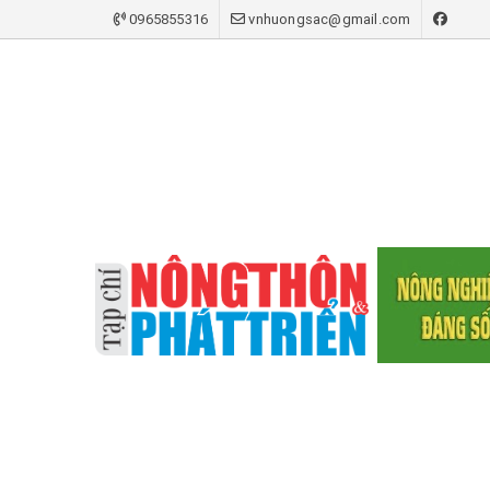
0965855316
vnhuongsac@gmail.com