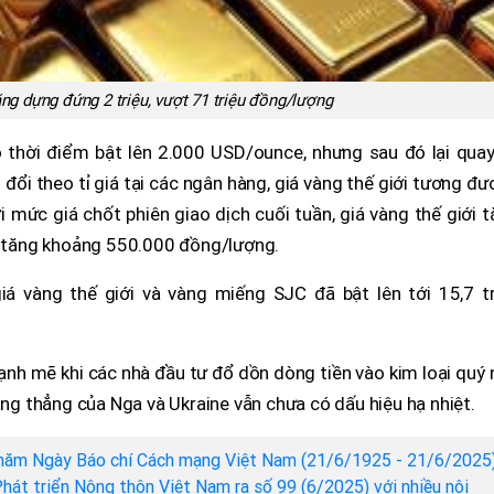
ng dựng đứng 2 triệu, vượt 71 triệu đồng/lượng
có thời điểm bật lên 2.000 USD/ounce, nhưng sau đó lại qua
ổi theo tỉ giá tại các ngân hàng, giá vàng thế giới tương đ
 mức giá chốt phiên giao dịch cuối tuần, giá vàng thế giới 
tăng khoảng 550.000 đồng/lượng.
iá vàng thế giới và vàng miếng SJC đã bật lên tới 15,7 tr
nh mẽ khi các nhà đầu tư đổ dồn dòng tiền vào kim loại quý
ăng thẳng của Nga và Ukraine vẫn chưa có dấu hiệu hạ nhiệt.
năm Ngày Báo chí Cách mạng Việt Nam (21/6/1925 - 21/6/2025)
hát triển Nông thôn Việt Nam ra số 99 (6/2025) với nhiều nội