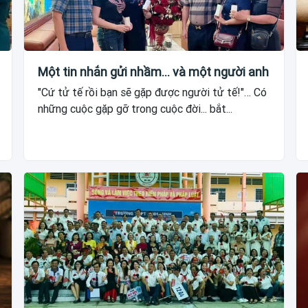
Một tin nhắn gửi nhầm... và một người anh
"Cứ tử tế rồi bạn sẽ gặp được người tử tế!"… Có
những cuộc gặp gỡ trong cuộc đời... bắt...