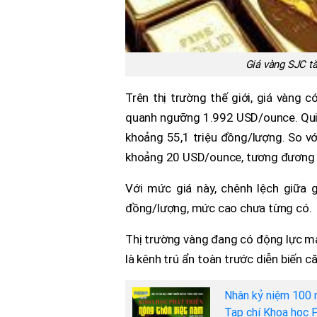
Giá vàng SJC tă
Trên thị trường thế giới, giá vàng 
quanh ngưỡng 1.992 USD/ounce. Qui đ
khoảng 55,1 triệu đồng/lượng. So với
khoảng 20 USD/ounce, tương đương 
Với mức giá này, chênh lệch giữa g
đồng/lượng, mức cao chưa từng có.
Thị trường vàng đang có động lực mạ
là kênh trú ẩn toàn trước diễn biến c
Nhân kỷ niệm 100 
Tạp chí Khoa học P