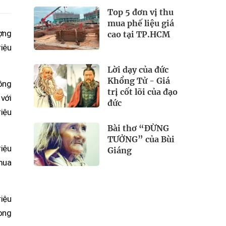
Top 5 đơn vị thu
mua phế liệu giá
ợng
cao tại TP.HCM
iệu
Lời dạy của đức
Khổng Tử - Giá
Hồng
trị cốt lõi của đạo
 với
đức
iệu
Bài thơ “ĐỪNG
TƯỞNG” của Bùi
riệu
Giáng
mua
iệu
ong