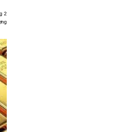
ng 2
ượng