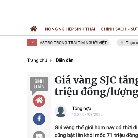
NÔNG NGHIỆP SINH THÁI
CHÍNH SÁCH – SỰ 
FIDEL CASTRO TRONG TRÁI TIM NGƯỜI VIỆT
Thạc sĩ NGUYỄN
Trang chủ
Diễn đàn
Giá vàng SJC tăn
BÌNH
LUẬN
triệu đồng/lượn
Tổng hợp
13:27 07/03/2022
Giá vàng thế giới hôm nay có thời 
cũng bật lên khỏi mốc 71 triệu đồn