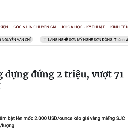
KIỆN
GÓC NHÌN CHUYÊN GIA
KHOA HỌC - KỸ THUẬT
KINH TẾ
 VĂN CHÍ
LÀNG NGHỀ SƠN MỸ NGHỆ SƠN ĐỒNG: Thành viên Mạng lư
g dựng đứng 2 triệu, vượt 71
g
điểm bật lên mốc 2.000 USD/ounce kéo giá vàng miếng SJC
g/lượng