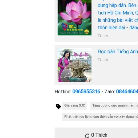
dung hấp dẫn. Bên 
tịch Hồ Chí Minh; 
là những bài viết 
thôn hiện đại - đá
Tài trợ
Đọc bản Tiếng An
Tài trợ
Hotline:
0965855316
- Zalo:
0846460
Giá vàng SJC
Tăng cường sức mạnh mềm để
Phát triển du lịch nông thôn gắn với xây dựng 
0
Thích