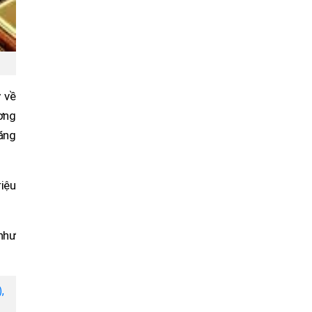
y về
ương
tăng
iệu
 như
,