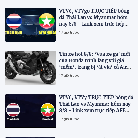
VTV6, VTVgo TRỰC TIẾP bóng
đá Thái Lan vs Myanmar hôm
nay 8/8 - Link xem trực tiếp
AFF Cup 2026 mới nhất
17 giờ trước
Tin xe hot 8/8: ‘Vua xe ga’ mới
của Honda trình làng với giá
‘mềm’, trang bị ‘át vía’ cả Air
Blade và SH
17 giờ trước
VTV6, VTV7 TRỰC TIẾP bóng đá
Thái Lan vs Myanmar hôm nay
8/8 - Link xem trực tiếp AFF
Cup 2026 mới nhất
17 giờ trước