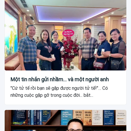
Một tin nhắn gửi nhầm... và một người anh
"Cứ tử tế rồi bạn sẽ gặp được người tử tế!"… Có
những cuộc gặp gỡ trong cuộc đời... bắt...