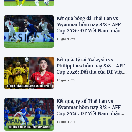
Kết quả bóng đá Thái Lan vs
Myanmar hôm nay 8/8 - AFF
Cup 2026: ĐT Việt Nam nhận
'chiến thư'
15 giờ trước
Kết quả, tỷ số Malaysia vs
Philippines hôm nay 8/8 - AFF
Cup 2026: Đối thủ của ĐT Việt
Nam lộ diện
16 giờ trước
Kết quả, tỷ số Thái Lan vs
Myanmar hôm nay 8/8 - AFF
Cup 2026: ĐT Việt Nam nhận
tin vui
17 giờ trước