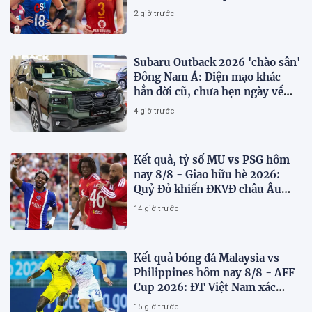
Thái Lan
2 giờ trước
Subaru Outback 2026 'chào sân'
Đông Nam Á: Diện mạo khác
hẳn đời cũ, chưa hẹn ngày về
Việt Nam
4 giờ trước
Kết quả, tỷ số MU vs PSG hôm
nay 8/8 - Giao hữu hè 2026:
Quỷ Đỏ khiến ĐKVĐ châu Âu
toát mồ hôi
14 giờ trước
Kết quả bóng đá Malaysia vs
Philippines hôm nay 8/8 - AFF
Cup 2026: ĐT Việt Nam xác
định đối thủ
15 giờ trước