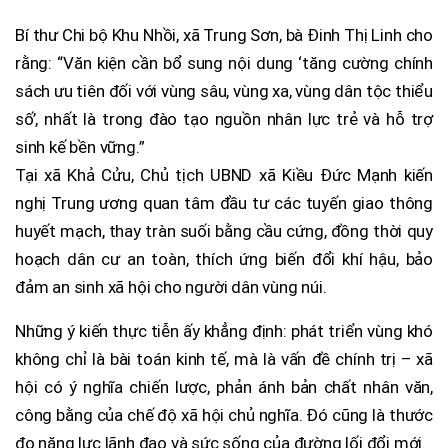
Bí thư Chi bộ Khu Nhồi, xã Trung Sơn, bà Đinh Thị Linh cho
rằng: “Văn kiện cần bổ sung nội dung ‘tăng cường chính
sách ưu tiên đối với vùng sâu, vùng xa, vùng dân tộc thiểu
số’, nhất là trong đào tạo nguồn nhân lực trẻ và hỗ trợ
sinh kế bền vững.”
Tại xã Khả Cửu, Chủ tịch UBND xã Kiều Đức Mạnh kiến
nghị Trung ương quan tâm đầu tư các tuyến giao thông
huyết mạch, thay tràn suối bằng cầu cứng, đồng thời quy
hoạch dân cư an toàn, thích ứng biến đổi khí hậu, bảo
đảm an sinh xã hội cho người dân vùng núi.
Những ý kiến thực tiễn ấy khẳng định: phát triển vùng khó
không chỉ là bài toán kinh tế, mà là vấn đề chính trị – xã
hội có ý nghĩa chiến lược, phản ánh bản chất nhân văn,
công bằng của chế độ xã hội chủ nghĩa. Đó cũng là thước
đo năng lực lãnh đạo và sức sống của đường lối đổi mới.