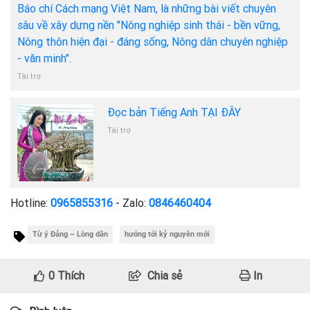
Báo chí Cách mạng Việt Nam, là những bài viết chuyên
sâu về xây dựng nền "Nông nghiệp sinh thái - bền vững,
Nông thôn hiện đại - đáng sống, Nông dân chuyên nghiệp
- văn minh".
Tài trợ
Đọc bản Tiếng Anh TẠI ĐÂY
Tài trợ
Hotline:
0965855316
- Zalo:
0846460404
Từ ý Đảng – Lòng dân
hướng tới kỷ nguyên mới
0
Thích
Chia sẻ
In