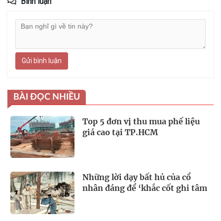
Bình luận
Gửi bình luận
BÀI ĐỌC NHIỀU
Top 5 đơn vị thu mua phế liệu
giá cao tại TP.HCM
Những lời dạy bất hủ của cổ
nhân đáng để ‘khắc cốt ghi tâm