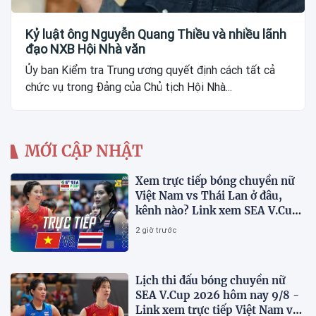
Kỷ luật ông Nguyễn Quang Thiều và nhiều lãnh
đạo NXB Hội Nhà văn
Ủy ban Kiểm tra Trung ương quyết định cách tất cả
chức vụ trong Đảng của Chủ tịch Hội Nhà...
MỚI CẬP NHẬT
Xem trực tiếp bóng chuyền nữ
Việt Nam vs Thái Lan ở đâu,
kênh nào? Link xem SEA V.Cup
2026 mới nhất
2 giờ trước
Lịch thi đấu bóng chuyền nữ
SEA V.Cup 2026 hôm nay 9/8 -
Link xem trực tiếp Việt Nam vs