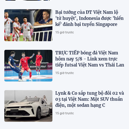
Bại tướng của ĐT Việt Nam lộ
'tử huyệt', Indonesia được 'hiến
kế' đánh bại tuyển Singapore
15 giờ trước
TRỰC TIẾP bóng đá Việt Nam
hôm nay 5/8 - Link xem trực
tiếp futsal Việt Nam vs Thái Lan
15 giờ trước
Lynk & Co sắp tung bộ đôi 02 và
03 tại Việt Nam: Một SUV thuần
điện, một sedan hạng C
15 giờ trước