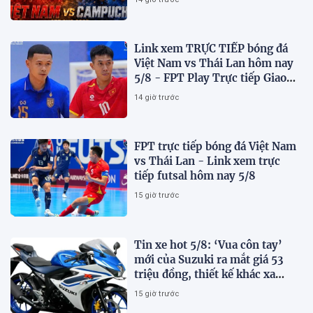
Link xem TRỰC TIẾP bóng đá
Việt Nam vs Thái Lan hôm nay
5/8 - FPT Play Trực tiếp Giao
hữu futsal 2026
14 giờ trước
FPT trực tiếp bóng đá Việt Nam
vs Thái Lan - Link xem trực
tiếp futsal hôm nay 5/8
15 giờ trước
Tin xe hot 5/8: ‘Vua côn tay’
mới của Suzuki ra mắt giá 53
triệu đồng, thiết kế khác xa
Honda Winner R và Yamaha
15 giờ trước
Exciter