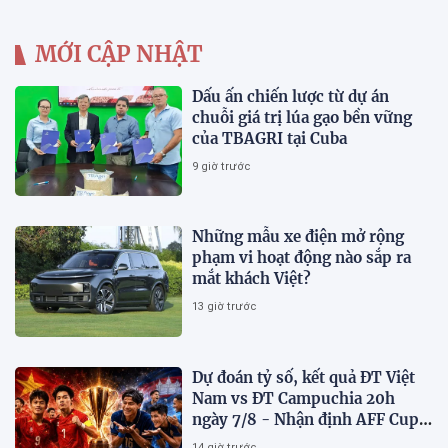
MỚI CẬP NHẬT
Dấu ấn chiến lược từ dự án
chuỗi giá trị lúa gạo bền vững
của TBAGRI tại Cuba
9 giờ trước
Những mẫu xe điện mở rộng
phạm vi hoạt động nào sắp ra
mắt khách Việt?
13 giờ trước
Dự đoán tỷ số, kết quả ĐT Việt
Nam vs ĐT Campuchia 20h
ngày 7/8 - Nhận định AFF Cup
2026
14 giờ trước