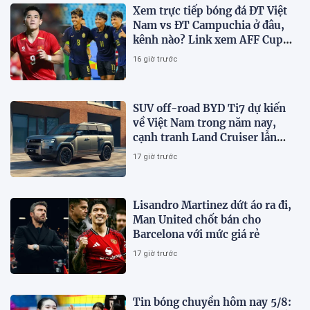
Xem trực tiếp bóng đá ĐT Việt
Nam vs ĐT Campuchia ở đâu,
kênh nào? Link xem AFF Cup
2026 trên VTV3, VTV6
16 giờ trước
SUV off-road BYD Ti7 dự kiến
về Việt Nam trong năm nay,
cạnh tranh Land Cruiser lẫn
Defender
17 giờ trước
Lisandro Martinez dứt áo ra đi,
Man United chốt bán cho
Barcelona với mức giá rẻ
17 giờ trước
Tin bóng chuyền hôm nay 5/8: