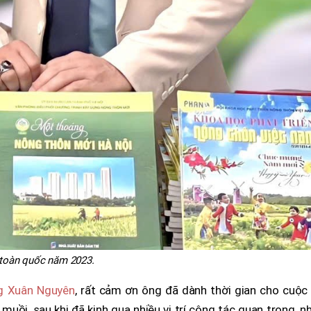
 toàn quốc năm 2023.
g Xuân Nguyên
, rất cảm ơn ông đã dành thời gian cho cuộc 
muồi, sau khi đã kinh qua nhiều vị trí công tác quan trọng, n