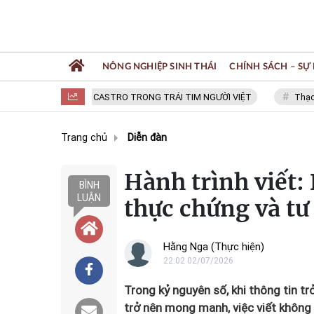
NÔNG NGHIỆP SINH THÁI
CHÍNH SÁCH – SỰ 
FIDEL CASTRO TRONG TRÁI TIM NGƯỜI VIỆT
Thạc sĩ NGU
Trang chủ
Diễn đàn
Hành trình viết:
BÌNH
LUẬN
thực chứng và tư
Hằng Nga (Thực hiện)
22:02 02/07/2026
Trong kỷ nguyên số, khi thông tin tr
trở nên mong manh, việc viết không 