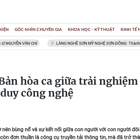
KIỆN
GÓC NHÌN CHUYÊN GIA
KHOA HỌC - KỸ THUẬT
KINH TẾ
YỄN VĂN CHÍ
LÀNG NGHỀ SƠN MỸ NGHỆ SƠN ĐỒNG: Thành viên Mạng
 Bản hòa ca giữa trải nghiệm
 duy công nghệ
ở nên bùng nổ và sự kết nối giữa con người với con người đôi
còn đơn thuần là công cụ truyền tải thông tin, mà đã trở th