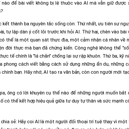
 nào để bài viết không bị lệ thuộc vào AI mà vẫn giữ được 
a?
c kết thành ba nguyên tắc sống còn: Thứ nhất, ưu tiên sự ng
, tự lập dàn ý cốt lõi trước khi hỏi AI. Thứ hai, chèn vào bài 
có thể là một quan sát thực địa, một cảm nhận cá nhân về 
ện đời thực mà bạn đã chứng kiến. Công nghệ không thể "số
ực tế chính là "lá chắn" chống lại sự rập khuôn. Thứ ba, kỹ 
óa phong cách viết bằng cách sử dụng những ẩn dụ, những c
chính bạn. Hãy nhớ, AI tạo ra văn bản, còn con người mới tạ
ia, ông có lời khuyên cụ thể nào để những người muốn bắt 
 số có thể kết hợp hiệu quả giữa tư duy tự thân và sức mạnh 
 chia sẻ: Hãy coi AI là một người đối thoại trí tuệ thay vì một