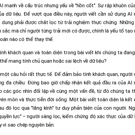
: AI mạnh về cấu trúc nhưng yếu về "hồn cốt". Sự rập khuôn củ
ủa dữ liệu. Để vượt qua điều này, người viết cần sử dụng AI
ội dung phải được chắt lọc từ trải nghiệm thực chứng. Những
 sắc mà chỉ người từng trải mới có được, chính là yếu tố tạo
oán nào có thể thay thế.
ính khách quan và toàn diện trong bài viết khi chúng ta đan
hể mang tính chủ quan hoặc sai lệch về dữ liệu?
 một câu hỏi rất thực tế. Để đảm bảo tính khách quan, người 
g đa chiều. Đừng bao giờ chấp nhận kết quả đầu ra của AI 
p các góc nhìn đối lập về cùng một vấn đề, từ đó chúng ta 
uyên môn và thực tiễn đời sống. Một bài viết toàn diện là kết
au đó lọc qua "lăng kính" tư duy phản biện của con người. N
ên quyền lực" – người sàng lọc, kiểm chứng độ xác thực của dữ 
y vì sao chép nguyên bản.