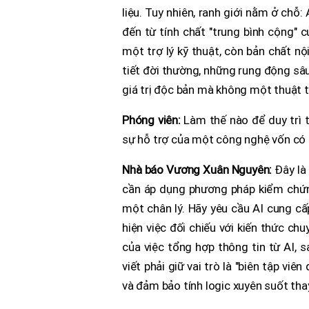
liệu. Tuy nhiên, ranh giới nằm ở chỗ
đến từ tính chất "trung bình cộng" c
một trợ lý kỹ thuật, còn bản chất n
tiết đời thường, những rung động sâu
giá trị độc bản mà không một thuật t
Phóng viên:
Làm thế nào để duy trì t
sự hỗ trợ của một công nghệ vốn có t
Nhà báo Vương Xuân Nguyên:
Đây là
cần áp dụng phương pháp kiểm chứn
một chân lý. Hãy yêu cầu AI cung cấ
hiện việc đối chiếu với kiến thức ch
của việc tổng hợp thông tin từ AI, s
viết phải giữ vai trò là "biên tập vi
và đảm bảo tính logic xuyên suốt tha