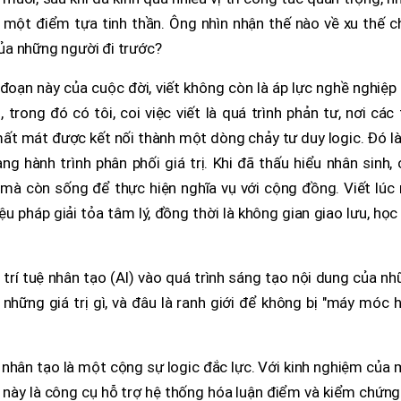
hư một điểm tựa tinh thần. Ông nhìn nhận thế nào về xu thế 
 của những người đi trước?
 đoạn này của cuộc đời, viết không còn là áp lực nghề nghiệ
trong đó có tôi, coi việc viết là quá trình phản tư, nơi các 
ất mát được kết nối thành một dòng chảy tư duy logic. Đó l
ang hành trình phân phối giá trị. Khi đã thấu hiểu nhân sinh,
mà còn sống để thực hiện nghĩa vụ với cộng đồng. Viết lúc 
liệu pháp giải tỏa tâm lý, đồng thời là không gian giao lưu, học
trí tuệ nhân tạo (AI) vào quá trình sáng tạo nội dung của n
những giá trị gì, và đâu là ranh giới để không bị "máy móc 
 nhân tạo là một cộng sự logic đắc lực. Với kinh nghiệm của
ệ này là công cụ hỗ trợ hệ thống hóa luận điểm và kiểm chứn