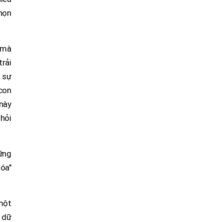
chọn
p mà
trải
à sự
 con
này
 hỏi
hững
hóa"
 một
g dữ