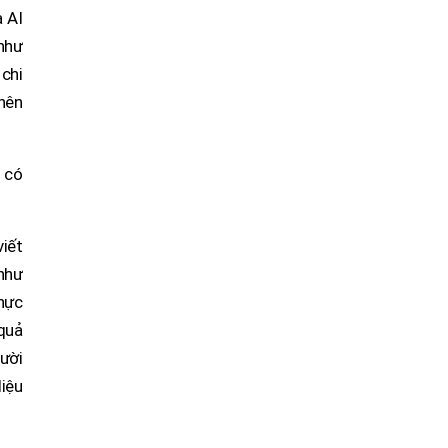
a AI
 như
 chi
 nên
g có
viết
như
thực
 quả
gười
liệu