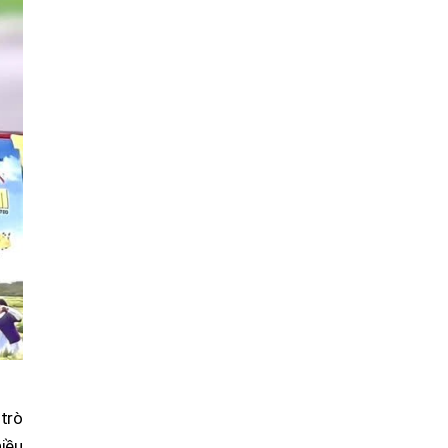
trò
hiều