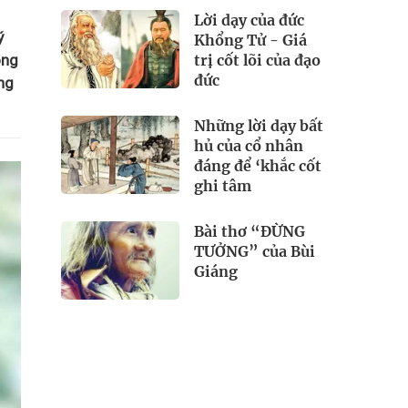
Lời dạy của đức
ý
Khổng Tử - Giá
trị cốt lõi của đạo
ong
đức
ng
Những lời dạy bất
hủ của cổ nhân
đáng để ‘khắc cốt
ghi tâm
Bài thơ “ĐỪNG
TƯỞNG” của Bùi
Giáng