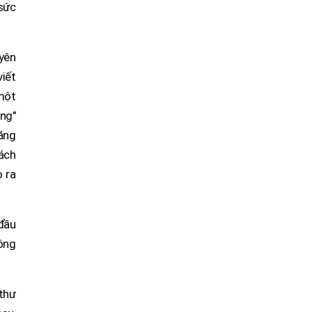
sức
uyên
viết
một
ng"
năng
ách
o ra
đầu
công
 thư