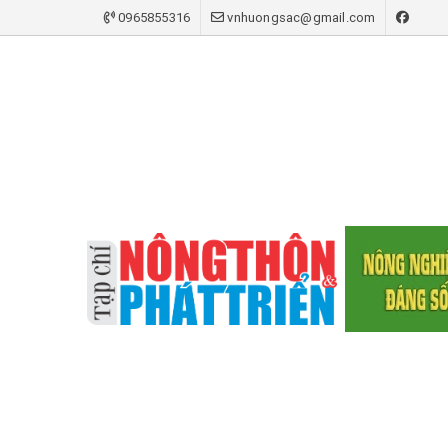
0965855316
vnhuongsac@gmail.com