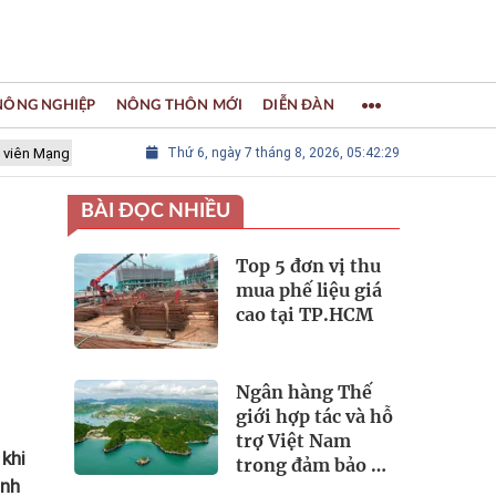
 NÔNG NGHIỆP
NÔNG THÔN MỚI
DIỄN ĐÀN
 lưới các Thành phố Thủ công sáng tạo Thế giới
Thứ 6, ngày 7 tháng 8, 2026, 05:42:30
LÀNG NGHỀ KHẢM
BÀI ĐỌC NHIỀU
Top 5 đơn vị thu
mua phế liệu giá
cao tại TP.HCM
Ngân hàng Thế
giới hợp tác và hỗ
trợ Việt Nam
 khi
trong đảm bảo an
ành
ninh nguồn nước