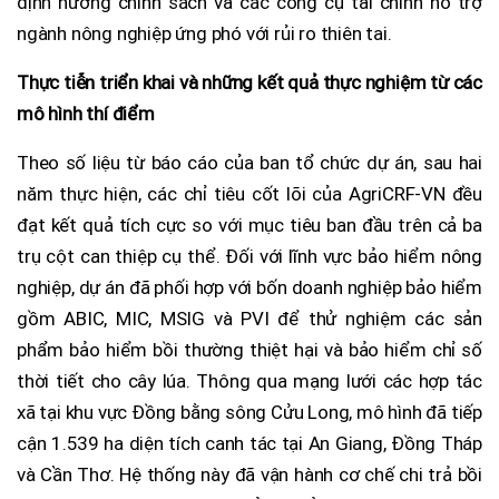
định hướng chính sách và các công cụ tài chính hỗ trợ
ngành nông nghiệp ứng phó với rủi ro thiên tai.
Thực tiễn triển khai và những kết quả thực nghiệm từ các
mô hình thí điểm
Theo số liệu từ báo cáo của ban tổ chức dự án, sau hai
năm thực hiện, các chỉ tiêu cốt lõi của AgriCRF-VN đều
đạt kết quả tích cực so với mục tiêu ban đầu trên cả ba
trụ cột can thiệp cụ thể. Đối với lĩnh vực bảo hiểm nông
nghiệp, dự án đã phối hợp với bốn doanh nghiệp bảo hiểm
gồm ABIC, MIC, MSIG và PVI để thử nghiệm các sản
phẩm bảo hiểm bồi thường thiệt hại và bảo hiểm chỉ số
thời tiết cho cây lúa. Thông qua mạng lưới các hợp tác
xã tại khu vực Đồng bằng sông Cửu Long, mô hình đã tiếp
cận 1.539 ha diện tích canh tác tại An Giang, Đồng Tháp
và Cần Thơ. Hệ thống này đã vận hành cơ chế chi trả bồi