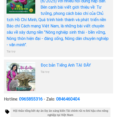
(6/2025) với nhiều nội dung hấp dẫn.
Bên cạnh bài viết giới thiệu về: Tư
tưởng, phong cách báo chí của Chủ
tịch Hồ Chí Minh; Quá trình hình thành và phát triển nền
Báo chí Cách mạng Việt Nam, là những bài viết chuyên
sâu về xây dựng nền "Nông nghiệp sinh thái - bền vững,
Nông thôn hiện đại - đáng sống, Nông dân chuyên nghiệp
- văn minh".
Tài trợ
Đọc bản Tiếng Anh TẠI ĐÂY
Tài trợ
Hotline:
0965855316
- Zalo:
0846460404
Hội thảo tổng kết dự án Dự án sáng kiến Tài chính rủi ro khí hậu cho nông
nghiệp tại Việt Nam