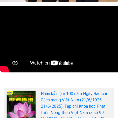
Nhân kỷ niệm 100 năm Ngày Báo chí
Cách mạng Việt Nam (21/6/1925 -
21/6/2025), Tạp chí Khoa học Phát
triển Nông thôn Việt Nam ra số 99