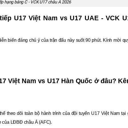
ếp hạng bảng C - VCK U17 châu Á 2026
 tiếp U17 Việt Nam vs U17 UAE - VCK U1
iễn biến đáng chú ý của trận đấu này suốt 90 phút. Kính mời quý
17 Việt Nam vs U17 Hàn Quốc ở đâu? Kên
 theo dõi toàn bộ hành trình của đội tuyển U17 Việt Nam tại 
be của LĐBĐ châu Á (AFC).