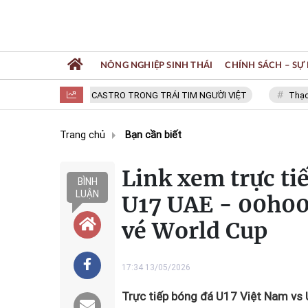
NÔNG NGHIỆP SINH THÁI
CHÍNH SÁCH – SỰ 
FIDEL CASTRO TRONG TRÁI TIM NGƯỜI VIỆT
Thạc sĩ NGU
Trang chủ
Bạn cần biết
Link xem trực ti
BÌNH
LUẬN
U17 UAE - 00h00
vé World Cup
17:34 13/05/2026
Trực tiếp bóng đá U17 Việt Nam vs 