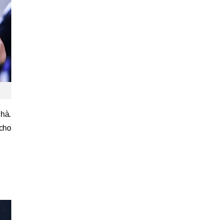
à. 
cho 