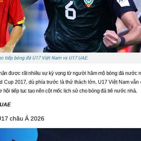
ực tiếp bóng đá U17 Việt Nam vs U17 UAE.
hận được rất nhiều sự kỳ vọng từ người hâm mộ bóng đá nước nh
d Cup 2017, dù phía trước là thử thách lớn, U17 Việt Nam vẫn 
cơ hội tiếp tục tạo nên cột mốc lịch sử cho bóng đá trẻ nước nhà.
7 UAE
U17 châu Á 2026