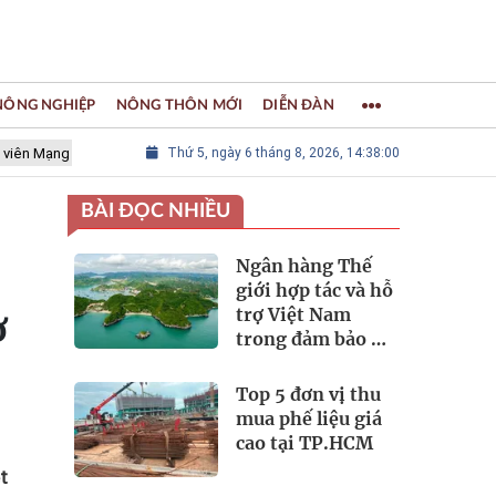
 NÔNG NGHIỆP
NÔNG THÔN MỚI
DIỄN ĐÀN
lưới các Thành phố Thủ công sáng tạo Thế giới
Thứ 5, ngày 6 tháng 8, 2026, 14:38:02
LÀNG NGHỀ KHẢM
BÀI ĐỌC NHIỀU
Ngân hàng Thế
giới hợp tác và hỗ
trợ Việt Nam
ờ
trong đảm bảo an
ninh nguồn nước
Top 5 đơn vị thu
mua phế liệu giá
cao tại TP.HCM
t