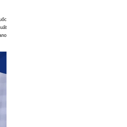
uốc 
ất 
ano 