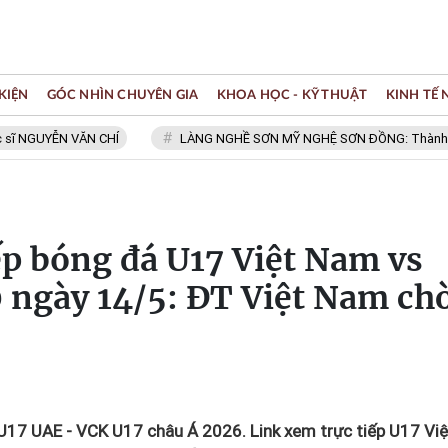
KIỆN
GÓC NHÌN CHUYÊN GIA
KHOA HỌC - KỸ THUẬT
KINH TẾ
YỄN VĂN CHÍ
LÀNG NGHỀ SƠN MỸ NGHỆ SƠN ĐỒNG: Thành viên Mạng 
ếp bóng đá U17 Việt Nam vs
 ngày 14/5: ĐT Việt Nam ch
U17 UAE - VCK U17 châu Á 2026. Link xem trực tiếp U17 Việ