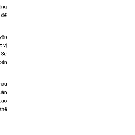
ông
 để
uyên
t vị
 Sự
oán
nhau
huần
 cao
 thế