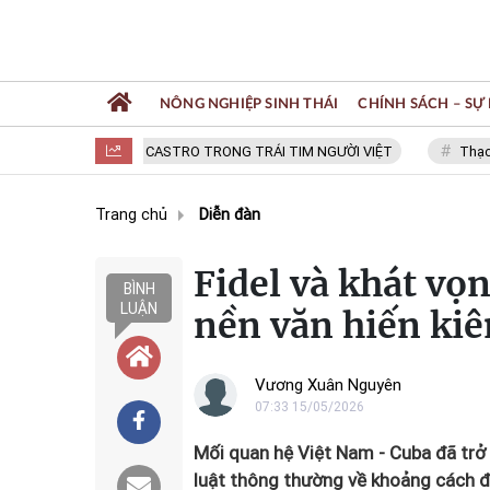
NÔNG NGHIỆP SINH THÁI
CHÍNH SÁCH – SỰ 
FIDEL CASTRO TRONG TRÁI TIM NGƯỜI VIỆT
Thạc sĩ N
Trang chủ
Diễn đàn
Fidel và khát vọn
BÌNH
LUẬN
nền văn hiến ki
Vương Xuân Nguyên
07:33 15/05/2026
Mối quan hệ Việt Nam - Cuba đã trở
luật thông thường về khoảng cách đị