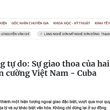
KIỆN
GÓC NHÌN CHUYÊN GIA
KHOA HỌC - KỸ THUẬT
KINH TẾ
GUYỄN VĂN CHÍ
LÀNG NGHỀ SƠN MỸ NGHỆ SƠN ĐỒNG: Thành viên Mạn
g tự do: Sự giao thoa của hai
ên cường Việt Nam - Cuba
 thành một hiện tượng ngoại giao đặc biệt, vượt qua mọi qu
a lý và sự khác biệt văn hóa. Không chỉ dừng lại ở sự đồng