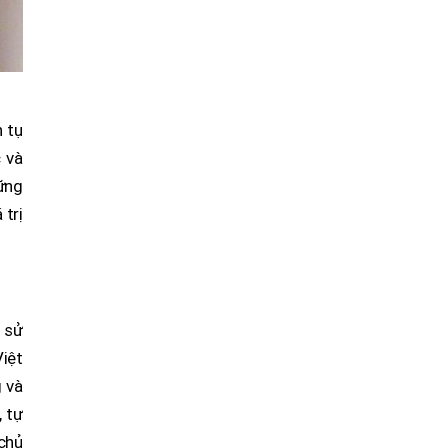
h tụ
c và
hững
 trị
h sử
Việt
 và
, tự
 chủ