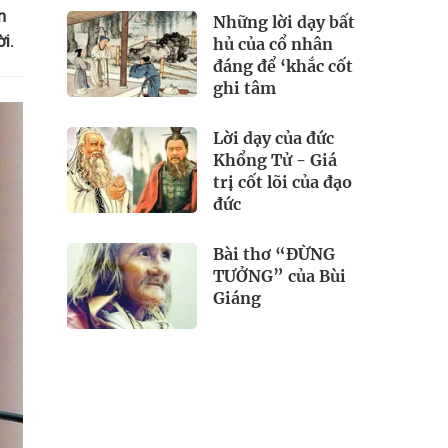
n
Những lời dạy bất
i.
hủ của cổ nhân
đáng để ‘khắc cốt
ghi tâm
Lời dạy của đức
Khổng Tử - Giá
trị cốt lõi của đạo
đức
Bài thơ “ĐỪNG
TƯỞNG” của Bùi
Giáng