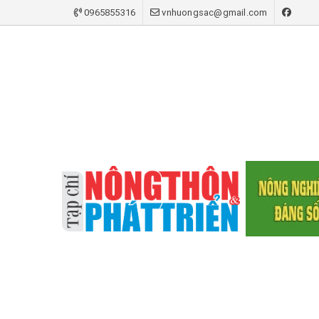
0965855316
vnhuongsac@gmail.com