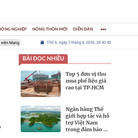
 NÔNG NGHIỆP
NÔNG THÔN MỚI
DIỄN ĐÀN
g lưới các Thành phố Thủ công sáng tạo Thế giới
Thứ 6, ngày 7 tháng 8, 2026, 20:42:47
LÀNG NGHỀ KH
BÀI ĐỌC NHIỀU
Top 5 đơn vị thu
mua phế liệu giá
cao tại TP.HCM
Ngân hàng Thế
giới hợp tác và hỗ
trợ Việt Nam
y
trong đảm bảo an
ninh nguồn nước