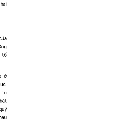
 hai
 của
Ông
g tổ
ại ở
ức.
trí
hát
quý
nhau