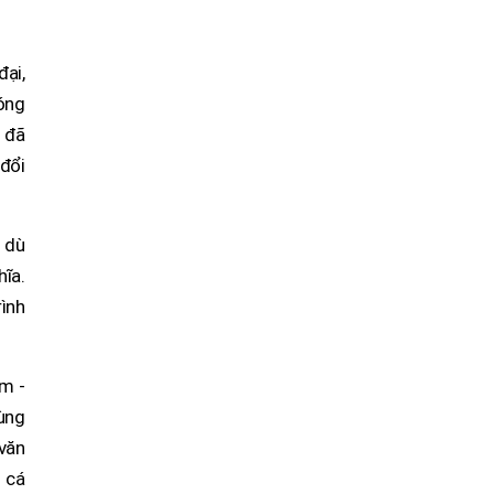
đại,
hóng
 đã
 đổi
a dù
ĩa.
rình
am -
ùng
 văn
i cá