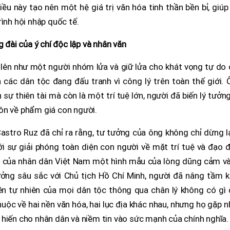
u này tạo nên một hệ giá trị văn hóa tinh thần bền bỉ, giúp
ình hội nhập quốc tế.
g đài của ý chí độc lập và nhân văn
n lên như một người nhóm lửa và giữ lửa cho khát vọng tự do
các dân tộc đang đấu tranh vì công lý trên toàn thế giới. 
sự thiên tài mà còn là một trí tuệ lớn, người đã biến lý tưởn
ôn về phẩm giá con người.
astro Ruz đã chỉ ra rằng, tư tưởng của ông không chỉ dừng l
 sự giải phóng toàn diện con người về mặt trí tuệ và đạo đ
n của nhân dân Việt Nam một hình mẫu của lòng dũng cảm và 
ưởng sâu sắc với Chủ tịch Hồ Chí Minh, người đã nâng tầm k
ền tự nhiên của mọi dân tộc thông qua chân lý không có gì 
 thuộc về hai nền văn hóa, hai lục địa khác nhau, nhưng họ gặp 
 hiến cho nhân dân và niềm tin vào sức mạnh của chính nghĩa.