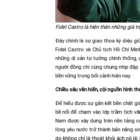
Fidel Castro là hiện thân những giá t
Đây chính là sự giao thoa kỳ diệu g
Fidel Castro và Chủ tịch Hồ Chí Min
những di sản tư tưởng chính thống, 
người đồng chí cùng chung nhịp đập t
bền vững trong bối cảnh hiện nay.
Chiều sâu văn hiến, cội nguồn hình 
Để hiểu được sự gắn kết bền chặt giữ
bề nổi để chạm vào lớp trầm tích vă
Nam được xây dựng trên nền tảng củ
lòng yêu nước trở thành bản năng sinh
do không chỉ là thoát khỏi ách nô lệ,