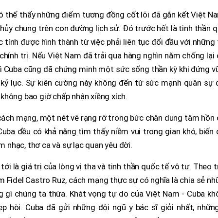
có thể thấy những điểm tương đồng cốt lõi đã gắn kết Việt N
ủy chung trên con đường lịch sử. Đó trước hết là tinh thần 
c tính được hình thành từ việc phải liên tục đối đầu với những
 chính trị. Nếu Việt Nam đã trải qua hàng nghìn năm chống lại
thì Cuba cũng đã chứng minh một sức sống thần kỳ khi đứng 
i kỷ lục. Sự kiên cường này không đến từ sức mạnh quân sự 
không bao giờ chấp nhận xiềng xích.
n cách mạng, một nét vẽ rạng rỡ trong bức chân dung tâm hồn
Cuba đều có khả năng tìm thấy niềm vui trong gian khó, biến
nhạc, thơ ca và sự lạc quan yêu đời.
i là giá trị của lòng vị tha và tinh thần quốc tế vô tư. Theo t
tâm Fidel Castro Ruz, cách mạng thực sự có nghĩa là chia sẻ n
g gì chúng ta thừa. Khát vọng tự do của Việt Nam - Cuba kh
p hòi. Cuba đã gửi những đội ngũ y bác sĩ giỏi nhất, những