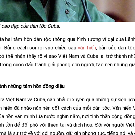
rị cao đẹp của dân tộc Cuba.
iữa hai tâm hồn dân tộc thông qua hình tượng vĩ đại của Lãn
h. Bằng cách soi rọi vào chiều sâu
văn hiến
, bản sắc dân tộ
có thể nhận thấy rõ vì sao Việt Nam và Cuba lại trở thành n
rong cuộc đấu tranh giải phóng con người, tạo nên những giá
thành những tâm hồn đồng điệu
a Việt Nam và Cuba, cần phải đi xuyên qua những sự kiện lịc
n hiến đã nhào nặn nên cốt cách của mỗi dân tộc. Văn hiến 
a nền văn minh lúa nước nghìn năm, nơi tinh thần cộng đồng
 tồn để đối phó với thiên tai và địch họa. Đối với người Việt
 mà là sự trở về với cội nguồn, giữ gìn phong tục, tiếng nói và