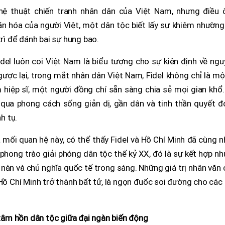
ghệ thuật chiến tranh nhân dân của Việt Nam, nhưng điều 
n hóa của người Việt, một dân tộc biết lấy sự khiêm nhường
trì để đánh bại sự hung bạo.
del luôn coi Việt Nam là biểu tượng cho sự kiên định về ng
Ngược lại, trong mắt nhân dân Việt Nam, Fidel không chỉ là mộ
hiệp sĩ, một người đồng chí sẵn sàng chia sẻ mọi gian khổ.
 qua phong cách sống giản dị, gần dân và tinh thần quyết đ
h tụ.
ủa mối quan hệ này, có thể thấy Fidel và Hồ Chí Minh đã cùng 
phong trào giải phóng dân tộc thế kỷ XX, đó là sự kết hợp n
nàn và chủ nghĩa quốc tế trong sáng. Những giá trị nhân văn
 Hồ Chí Minh trở thành bất tử, là ngọn đuốc soi đường cho các
âm hồn dân tộc giữa đại ngàn biến động