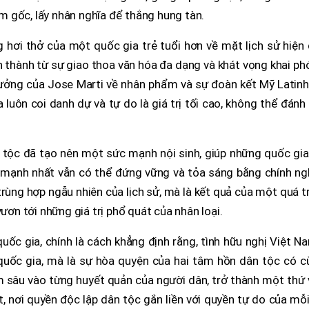
làm gốc, lấy nhân nghĩa để thắng hung tàn.
 hơi thở của một quốc gia trẻ tuổi hơn về mặt lịch sử hiện 
h thành từ sự giao thoa văn hóa đa dạng và khát vọng khai p
ưởng của Jose Marti về nhân phẩm và sự đoàn kết Mỹ Latinh
uôn coi danh dự và tự do là giá trị tối cao, không thể đánh
n tộc đã tạo nên một sức mạnh nội sinh, giúp những quốc gi
 mạnh nhất vẫn có thể đứng vững và tỏa sáng bằng chính ngh
rùng hợp ngẫu nhiên của lịch sử, mà là kết quả của một quá t
vươn tới những giá trị phổ quát của nhân loại.
quốc gia, chính là cách khẳng định rằng, tình hữu nghị Việt N
 quốc gia, mà là sự hòa quyện của hai tâm hồn dân tộc có c
m sâu vào từng huyết quản của người dân, trở thành một thứ
t, nơi quyền độc lập dân tộc gắn liền với quyền tự do của mỗ