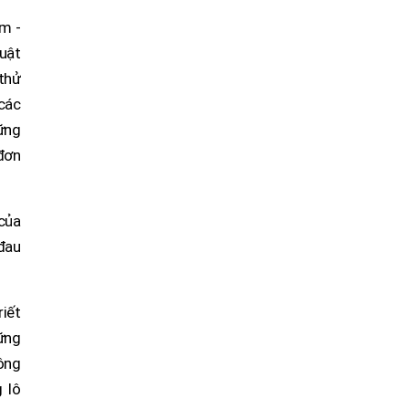
am -
quật
 thử
 các
vững
đơn
 của
 đau
riết
hững
ông
 lô