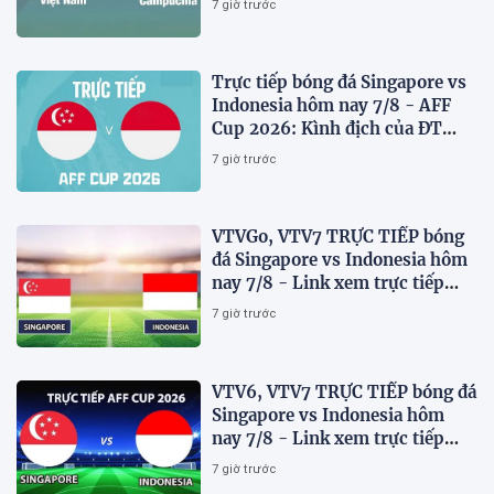
7 giờ trước
Trực tiếp bóng đá Singapore vs
Indonesia hôm nay 7/8 - AFF
Cup 2026: Kình địch của ĐT
Việt Nam thua đau?
7 giờ trước
VTVGo, VTV7 TRỰC TIẾP bóng
đá Singapore vs Indonesia hôm
nay 7/8 - Link xem trực tiếp
AFF Cup 2026 mới nhất
7 giờ trước
VTV6, VTV7 TRỰC TIẾP bóng đá
Singapore vs Indonesia hôm
nay 7/8 - Link xem trực tiếp
AFF Cup 2026 mới nhất
7 giờ trước