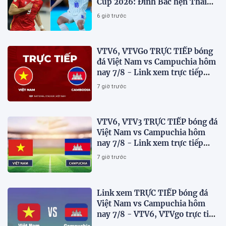
Cup 2026: Đình Bắc hẹn Thái
Lan ở chung kết?
6 giờ trước
VTV6, VTVGo TRỰC TIẾP bóng
đá Việt Nam vs Campuchia hôm
nay 7/8 - Link xem trực tiếp
AFF Cup 2026 mới nhất
7 giờ trước
VTV6, VTV3 TRỰC TIẾP bóng đá
Việt Nam vs Campuchia hôm
nay 7/8 - Link xem trực tiếp
AFF Cup 2026 mới nhất
7 giờ trước
Link xem TRỰC TIẾP bóng đá
Việt Nam vs Campuchia hôm
nay 7/8 - VTV6, VTVgo trực tiếp
AFF Cup 2026