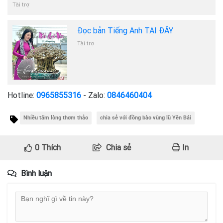
Tài trợ
Đọc bản Tiếng Anh TẠI ĐÂY
Tài trợ
Hotline:
0965855316
- Zalo:
0846460404
Nhiều tấm lòng thơm thảo
chia sẻ với đồng bào vùng lũ Yên Bái
0
Thích
Chia sẻ
In
Bình luận