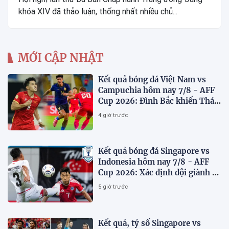
khóa XIV đã thảo luận, thống nhất nhiều chủ...
MỚI CẬP NHẬT
Kết quả bóng đá Việt Nam vs
Campuchia hôm nay 7/8 - AFF
Cup 2026: Đình Bắc khiến Thái
Lan run sợ
4 giờ trước
Kết quả bóng đá Singapore vs
Indonesia hôm nay 7/8 - AFF
Cup 2026: Xác định đội giành vé
Bán kết
5 giờ trước
Kết quả, tỷ số Singapore vs