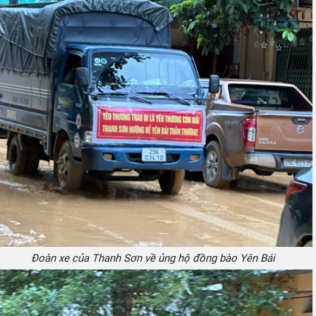
Đoàn xe của Thanh Sơn về ủng hộ đồng bào Yên Bái