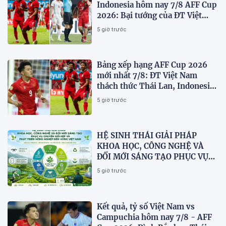
Indonesia hôm nay 7/8 AFF Cup
2026: Bại tướng của ĐT Việt
nam dừng bước sớm
5 giờ trước
Bảng xếp hạng AFF Cup 2026
mới nhất 7/8: ĐT Việt Nam
thách thức Thái Lan, Indonesia
dừng bước
5 giờ trước
HỆ SINH THÁI GIẢI PHÁP
KHOA HỌC, CÔNG NGHỆ VÀ
ĐỔI MỚI SÁNG TẠO PHỤC VỤ
CHUYỂN ĐỔI KÉP VÀ PHÁT
5 giờ trước
TRIỂN NÔNG NGHIỆP BỀN
VỮNG VIỆT NAM
Kết quả, tỷ số Việt Nam vs
Campuchia hôm nay 7/8 - AFF