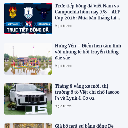
Trực tiếp bóng đá Việt Nam vs
Campuchia hôm nay 7/8 - AFF
Cup 2026: Mưa bàn thắng tại
Mỹ Đình?
9 giờ trước
Hưng Yên – Điểm hẹn tâm linh
với những lễ hội truyền thống
đặc sắc
9 giờ trước
Tháng 8 vắng xe mới, thị
trường ô tô Việt chỉ chờ Jaecoo
J5 và Lynk & Co 02
9 giờ trước
Giá bộ ngũ sự bằng đồng Đệ