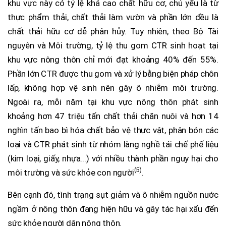
khu vực này có tỷ lệ khá cao chất hữu cơ, chủ yếu là từ
thực phẩm thải, chất thải làm vườn và phần lớn đều là
chất thải hữu cơ dễ phân hủy. Tuy nhiên, theo Bộ Tài
nguyên và Môi trường, tỷ lệ thu gom CTR sinh hoạt tại
khu vực nông thôn chỉ mới đạt khoảng 40% đến 55%.
Phần lớn CTR được thu gom và xử lý bằng biện pháp chôn
lấp, không hợp vệ sinh nên gây ô nhiễm môi trường.
Ngoài ra, mỗi năm tại khu vực nông thôn phát sinh
khoảng hơn 47 triệu tấn chất thải chăn nuôi và hơn 14
nghìn tấn bao bì hóa chất bảo vệ thực vật, phân bón các
loại và CTR phát sinh từ nhóm làng nghề tái chế phế liệu
(kim loại, giấy, nhựa...) với nhiều thành phần nguy hại cho
(5)
môi trường và sức khỏe con người
.
Bên cạnh đó, tình trạng sụt giảm và ô nhiễm nguồn nước
ngầm ở nông thôn đang hiện hữu và gây tác hại xấu đến
sức khỏe người dân nông thôn.