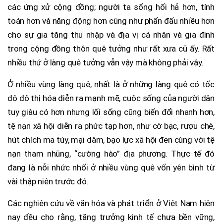
các ứng xử cộng đồng; người ta sống hối hả hơn, tính
toán hơn và năng động hơn cũng như phấn đấu nhiều hơn
cho sự gia tăng thu nhập và địa vị cá nhân và gia đình
trong cộng đồng thôn quê tưởng như rất xưa cũ ấy. Rất
nhiều thứ ở làng quê tưởng vẫn vậy mà không phải vậy.
Ở nhiều vùng làng quê, nhất là ở những làng quê có tốc
độ đô thị hóa diễn ra mạnh mẽ, cuộc sống của người dân
tuy giàu có hơn nhưng lối sống cũng biến đổi nhanh hơn,
tệ nạn xã hội diễn ra phức tạp hơn, như cờ bạc, rượu chè,
hút chích ma túy, mại dâm, bạo lực xã hội đen cùng với tệ
nạn tham nhũng, “cường hào” địa phương. Thực tế đó
đang là nỗi nhức nhối ở nhiều vùng quê vốn yên bình từ
vài thập niên trước đó.
Các nghiên cứu về văn hóa và phát triển ở Việt Nam hiện
nay đều cho rằng, tăng trưởng kinh tế chưa bền vững,