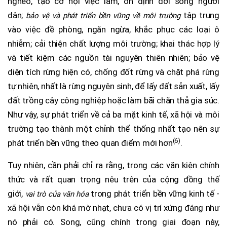
nghèo, tạo cơ hội việc làm, ổn định đời sống người
dân;
tập trung
bảo vệ và phát triển
bền vững về môi trường
vào việc đề phòng, ngăn ngừa, khắc phục các loại ô
nhiễm; cải thiện chất lượng môi trường; khai thác hợp lý
và tiết kiệm các nguồn tài nguyên thiên nhiên; bảo vệ
diện tích rừng hiện có, chống đốt rừng và chặt phá rừng
tự nhiên, nhất là rừng nguyên sinh, để lấy đất sản xuất, lấy
đất trồng cây công nghiệp hoặc làm bãi chăn thả gia súc.
Như vậy, sự phát triển về cả ba mặt kinh tế, xã hội và môi
trường tạo thành một chỉnh thể thống nhất tạo nên sự
(6)
phát triển bền vững theo quan điểm mới hơn
.
Tuy nhiên, cần phải chỉ ra rằng, trong các văn kiện chính
thức và rất quan trọng nêu trên của cộng đồng thế
giới,
trong phát triển bền vững kinh tế -
vai trò của văn hóa
xã hội vẫn còn khá mờ nhạt, chưa có vị trí xứng đáng như
nó phải có. Song, cũng chính trong giai đoạn này,