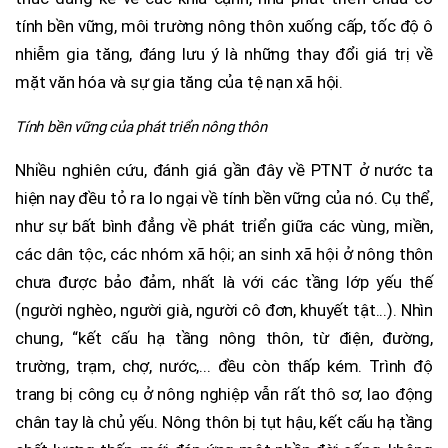
tính bền vững, môi trường nông thôn xuống cấp, tốc độ ô
nhiễm gia tăng, đáng lưu ý là những thay đổi giá trị về
mặt văn hóa và sự gia tăng của tệ nạn xã hội.
Tính bền vững của phát triển nông thôn
Nhiều nghiên cứu, đánh giá gần đây về PTNT ở nước ta
hiện nay đều tỏ ra lo ngại về tính bền vững của nó. Cụ thể,
như sự bất bình đẳng về phát triển giữa các vùng, miền,
các dân tộc, các nhóm xã hội; an sinh xã hội ở nông thôn
chưa được bảo đảm, nhất là với các tầng lớp yếu thế
(người nghèo, người già, người cô đơn, khuyết tật...). Nhìn
chung, “kết cấu hạ tầng nông thôn, từ điện, đường,
trường, trạm, chợ, nước,... đều còn thấp kém. Trình độ
trang bị công cụ ở nông nghiệp vẫn rất thô sơ, lao động
chân tay là chủ yếu. Nông thôn bị tụt hậu, kết cấu hạ tầng