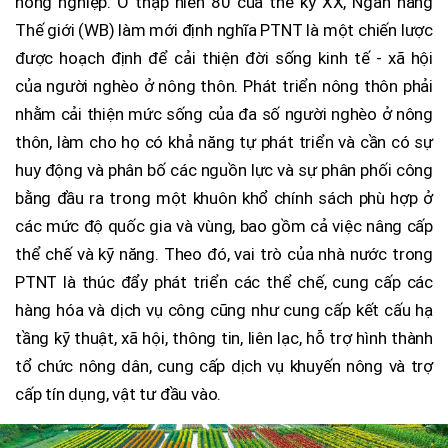
nông nghiệp. Ở thập niên 80 của thế kỷ XX, Ngân hàng
Thế giới (WB) làm mới định nghĩa PTNT là một chiến lược
được hoạch định để cải thiện đời sống kinh tế - xã hội
của người nghèo ở nông thôn. Phát triển nông thôn phải
nhằm cải thiện mức sống của đa số người nghèo ở nông
thôn, làm cho họ có khả năng tự phát triển và cần có sự
huy động và phân bố các nguồn lực và sự phân phối công
bằng đầu ra trong một khuôn khổ chính sách phù hợp ở
các mức độ quốc gia và vùng, bao gồm cả việc nâng cấp
thể chế và kỹ năng. Theo đó, vai trò của nhà nước trong
PTNT là thúc đẩy phát triển các thể chế, cung cấp các
hàng hóa và dịch vụ công cũng như cung cấp kết cấu hạ
tầng kỹ thuật, xã hội, thông tin, liên lạc, hỗ trợ hình thành
tổ chức nông dân, cung cấp dịch vụ khuyến nông và trợ
cấp tín dụng, vật tư đầu vào.