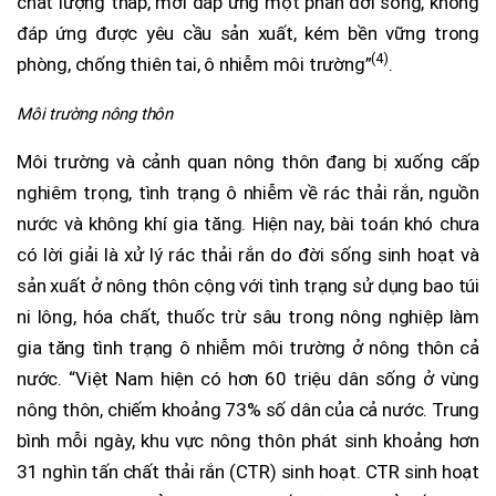
chất lượng thấp, mới đáp ứng một phần đời sống, không
đáp ứng được yêu cầu sản xuất, kém bền vững trong
(4)
phòng, chống thiên tai, ô nhiễm môi trường”
.
Môi trường nông thôn
Môi trường và cảnh quan nông thôn đang bị xuống cấp
nghiêm trọng, tình trạng ô nhiễm về rác thải rắn, nguồn
nước và không khí gia tăng. Hiện nay, bài toán khó chưa
có lời giải là xử lý rác thải rắn do đời sống sinh hoạt và
sản xuất ở nông thôn cộng với tình trạng sử dụng bao túi
ni lông, hóa chất, thuốc trừ sâu trong nông nghiệp làm
gia tăng tình trạng ô nhiễm môi trường ở nông thôn cả
nước. “Việt Nam hiện có hơn 60 triệu dân sống ở vùng
nông thôn, chiếm khoảng 73% số dân của cả nước. Trung
bình mỗi ngày, khu vực nông thôn phát sinh khoảng hơn
31 nghìn tấn chất thải rắn (CTR) sinh hoạt. CTR sinh hoạt