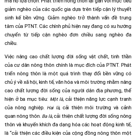
mà họ lựa chọn. Phát triển nông thôn lại gắn với mục tiêu
giảm nghèo của các quốc gia dựa trên tiếp cận lý thuyết
sinh kế bền vững. Giảm nghèo trở thành vấn đề trung
tâm của PTNT. Các chính phủ hiện nay đang có xu hướng
chuyển từ tiếp cận nghèo đơn chiều sang nghèo đa
chiều.
Việc nâng cao chất lượng đời sống vật chất, tinh thần
của cư dân nông thôn chính là mục đích của PTNT.
Phát
triển nông thôn là một quá trình thay đổi bền vững có
chủ ý về xã hội, kinh tế, văn hóa và môi trường nhằm nâng
cao chất lượng đời sống của người dân địa phương, thể
hiện ở ba mục tiêu:
, cải thiện năng lực cạnh tranh
Một là
của nông nghiệp.
, cải thiện môi trường và cảnh
Hai là
quan nông thôn.
, cải thiện chất lượng đời sống nông
Ba là
thôn và khuyến khích đa dạng hóa các hoạt động kinh tế,
là “cải thiện các điều kiện của cộng đồng nông thôn một