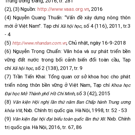
Trung ương Đảng, 2016, tr. 281
(2), (3) Nguồn:
http://www.vaas.org.vn
, 2016
(4) Nguyễn Quang Thuấn: “Vấn đề xây dựng nông thôn
mới ở Việt Nam”. Tạp chí
, số 4 (116), 2011, tr.3
Xã hội học
- 4
(5)
, Chủ nhật, ngày 16-9-2018
http://www.nhandan.com.vn
(6) Nguyễn Trọng Chuẩn: Văn hóa và sự phát triển bền
vững đất nước trong bối cảnh biến đổi toàn cầu, Tạp
chí
, số 2 (138), 2017, tr. 9
Xã hội học
(7) Trần Tiến Khai: Tổng quan cơ sở khoa học cho phát
triển nông thôn bền vững ở Việt Nam, Tạp chí
Khoa học
, số 3 (42), 2015
Đại học Mở Thành phố Hồ Chí Minh
(8)
Văn kiện Hội nghị lần thứ năm Ban Chấp hành Trung ương
, Nxb. Chính trị quốc gia. Hà Nội, 1998, tr. 52 - 53
khóa VIII
(9)
. Nxb. Chính
Văn kiện Đại hội đại biểu toàn quốc lần thứ XII
trị quốc gia. Hà Nội, 2016, tr. 67, 86