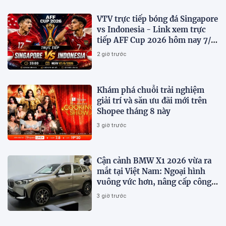
VTV trực tiếp bóng đá Singapore
vs Indonesia - Link xem trực
tiếp AFF Cup 2026 hôm nay 7/8
trên VTV7
2 giờ trước
Khám phá chuỗi trải nghiệm
giải trí và săn ưu đãi mới trên
Shopee tháng 8 này
3 giờ trước
Cận cảnh BMW X1 2026 vừa ra
mắt tại Việt Nam: Ngoại hình
vuông vức hơn, nâng cấp công
nghệ
3 giờ trước