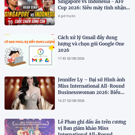
Singapore vs Indonesia - AFF
Cup 2026: Siêu máy tính nhận
định bóng đá hôm nay 7/8
4 giờ trước
Cách xử lý Gmail đầy dung
lượng và chọn gói Google One
2026
17:43 03/08/2026
Jennifer Ly – Đại sứ Hình ảnh
Miss International All-Round
Businesswoman 2026: Biểu
tượng của nhan sắc, trí tuệ và
16:27 02/08/2026
bản lĩnh
Lê Phan ghi dấu ấn trên cương
vị Ban giám khảo Miss
International All-Round