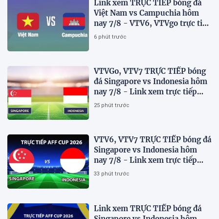
Link xem TRỰC TIẾP bóng đá
Việt Nam vs Campuchia hôm
nay 7/8 - VTV6, VTVgo trực tiếp
AFF Cup 2026
6 phút trước
VTVGo, VTV7 TRỰC TIẾP bóng
đá Singapore vs Indonesia hôm
nay 7/8 - Link xem trực tiếp
AFF Cup 2026 mới nhất
25 phút trước
VTV6, VTV7 TRỰC TIẾP bóng đá
Singapore vs Indonesia hôm
nay 7/8 - Link xem trực tiếp
AFF Cup 2026 mới nhất
33 phút trước
Link xem TRỰC TIẾP bóng đá
Singapore vs Indonesia hôm