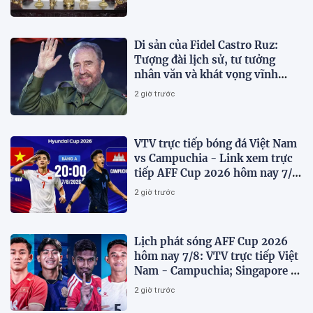
Di sản của Fidel Castro Ruz:
Tượng đài lịch sử, tư tưởng
nhân văn và khát vọng vĩnh
hằng
2 giờ trước
VTV trực tiếp bóng đá Việt Nam
vs Campuchia - Link xem trực
tiếp AFF Cup 2026 hôm nay 7/8
trên VTV6
2 giờ trước
Lịch phát sóng AFF Cup 2026
hôm nay 7/8: VTV trực tiếp Việt
Nam - Campuchia; Singapore -
Indonesia
2 giờ trước