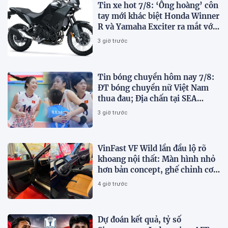
Tin xe hot 7/8: ‘Ông hoàng’ côn
tay mới khác biệt Honda Winner
R và Yamaha Exciter ra mắt với
giá hấp dẫn
3 giờ trước
Tin bóng chuyền hôm nay 7/8:
ĐT bóng chuyền nữ Việt Nam
thua đau; Địa chấn tại SEA
V.Cup 2026
3 giờ trước
VinFast VF Wild lần đầu lộ rõ
khoang nội thất: Màn hình nhỏ
hơn bản concept, ghế chỉnh cơ,
chưa có HUD
4 giờ trước
Dự đoán kết quả, tỷ số