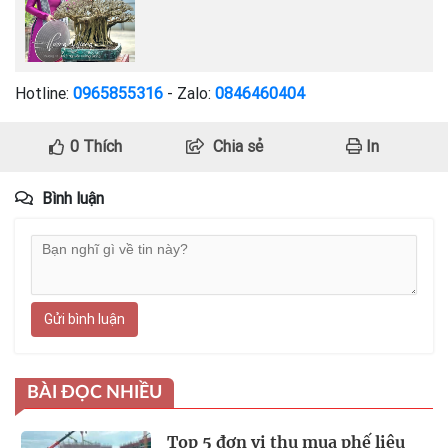
Hotline:
0965855316
- Zalo:
0846460404
0
Thích
Chia sẻ
In
Bình luận
Gửi bình luận
BÀI ĐỌC NHIỀU
Top 5 đơn vị thu mua phế liệu