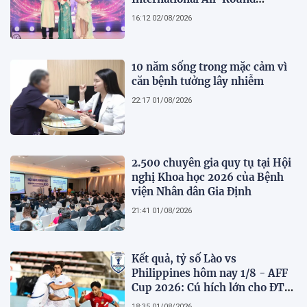
Businesswoman 2026: Thanh
16:12 02/08/2026
lịch, trí tuệ và lan tỏa giá trị của
người phụ nữ hiện đại
10 năm sống trong mặc cảm vì
căn bệnh tưởng lây nhiễm
22:17 01/08/2026
2.500 chuyên gia quy tụ tại Hội
nghị Khoa học 2026 của Bệnh
viện Nhân dân Gia Định
21:41 01/08/2026
Kết quả, tỷ số Lào vs
Philippines hôm nay 1/8 - AFF
Cup 2026: Cú hích lớn cho ĐT
Việt Nam
18:35 01/08/2026