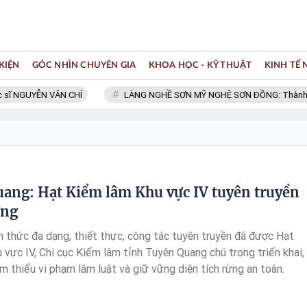
KIỆN
GÓC NHÌN CHUYÊN GIA
KHOA HỌC - KỸ THUẬT
KINH TẾ
GUYỄN VĂN CHÍ
LÀNG NGHỀ SƠN MỸ NGHỆ SƠN ĐỒNG: Thành viên Mạn
ang: Hạt Kiểm lâm Khu vực IV tuyên truyền
ừng
nh thức đa dạng, thiết thực, công tác tuyên truyền đã được Hạt
 vực IV, Chi cục Kiểm lâm tỉnh Tuyên Quang chú trọng triển khai,
m thiểu vi phạm lâm luật và giữ vững diện tích rừng an toàn.