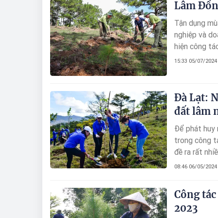
Lâm Đồng
Tận dụng mùa
nghiệp và do
hiện công tá
khô đến.
15:33 05/07/2024
Đà Lạt: 
đất lâm 
Để phát huy 
trong công t
đề ra rất nh
tích rừng hi
08:46 06/05/2024
nâng cao chấ
Công tác
2023