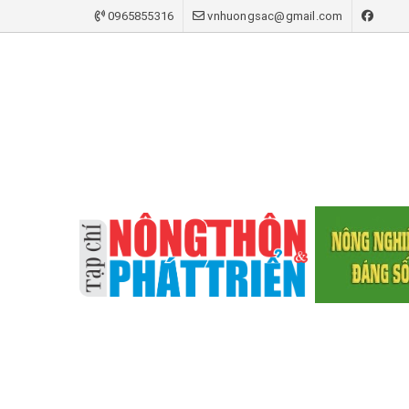
0965855316
vnhuongsac@gmail.com