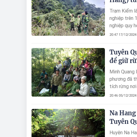
Trạm Kiểm lâ
nghiệp trên 
nghiệp quy h
20:47 17/12/2024
Tuyên Qu
để giữ r
Minh Quang l
phương đã th
tích rừng nơ
20:46 05/12/2024
Na Hang 
Tuyên Q
Huyện Na Han