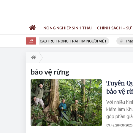
NÔNG NGHIỆP SINH THÁI
CHÍNH SÁCH – SỰ 
FIDEL CASTRO TRONG TRÁI TIM NGƯỜI VIỆT
Thạc sĩ N
bảo vệ rừng
Tuyên Qu
bảo vệ r
Với nhiều hì
kiểm lâm Khu
góp phần giả
09:42 20/08/2025