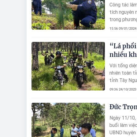
Công tác lâm
tích nguyên 
trong phươn
15:56 09/01/2024
“Lá phổi
nhiều kh
Với tổng diệ
nhiên toàn tỉ
tỉnh Tây Ngu
mặt với nhiề
09:36 24/10/2023
đất để sản x
Đức Trọn
Ngày 11/10, 
buổi làm việ
UBND huyện t