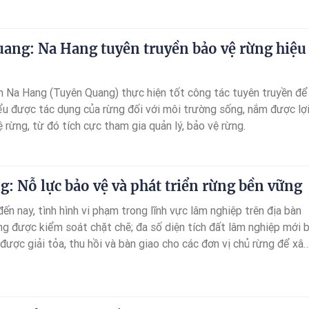
ảo vệ nguồn nước mà còn mang lại nhiều lợi ích kinh tế và xã hội.
ang: Na Hang tuyên truyền bảo vệ rừng hiệu
 Na Hang (Tuyên Quang) thực hiện tốt công tác tuyên truyền để
ểu được tác dụng của rừng đối với môi trường sống, nắm được lợ
ệ rừng, từ đó tích cực tham gia quản lý, bảo vệ rừng.
: Nỗ lực bảo vệ và phát triển rừng bền vững
ến nay, tình hình vi phạm trong lĩnh vực lâm nghiệp trên địa bàn
g được kiểm soát chặt chẽ; đa số diện tích đất lâm nghiệp mới b
được giải tỏa, thu hồi và bàn giao cho các đơn vị chủ rừng để xây
h trồng lại rừng, đặc biệt số vụ vi phạm Luật Lâm nghiệp đã giả
kỳ năm 2023.