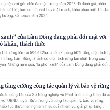
 nghiệp với góc nhìn đa diện trong năm 2023 đã đánh giá, phân
nhân cốt lõi, làm cơ sở phát huy mặt mạnh, khắc phục mặt tồn tại
g hướng, kế hoạch năm 2024.
 xanh” của Lâm Đồng đang phải đối mặt với
ó khăn, thách thức
n tích rừng lên tới 596.642ha, chiếm khoảng 60% tổng diện tích t
nh rừng, Lâm Đồng là tỉnh có diện tích rừng lớn nhất trong các
yên. Những năm qua, “lá phổi xanh” của Lâm Đồng đang phải đối
u khó khăn, thách thức do bùng nổ dân số, nạn phá rừng, lấn chiế
uất nông nghiệp cùng nhiều nguyên nhân khác.
g tăng cường công tác quản lý và bảo vệ rừng
đoàn công tác của Sở Nông nghiệp và Phát triển nông thôn đã c
c với UBND huyện Đức Trọng về công tác quản lý, bảo vệ rừng.
iếp tục thực hiện nghiêm, hiệu quả nhiệm vụ, giải pháp tăng