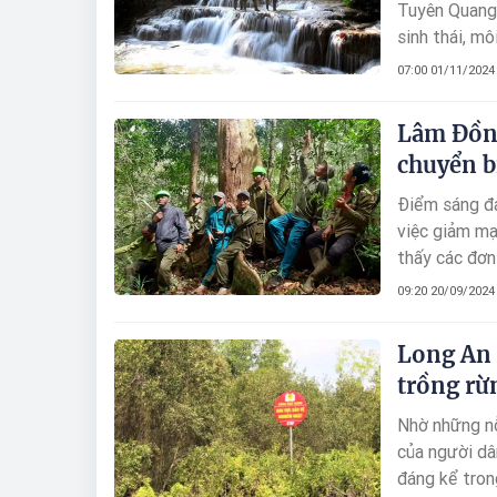
Tuyên Quang. 
sinh thái, m
nâng cao thu
07:00 01/11/2024
Hang đã phối 
bảo vệ rừng.
Lâm Đồng
chuyển b
Điểm sáng đá
việc giảm mạ
thấy các đơn
quả công tác
09:20 20/09/2024
trong việc bả
Long An 
trồng rừ
Nhờ những nỗ
của người dâ
đáng kể tron