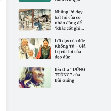
đảm bảo an
ninh nguồn
Những lời dạy
nước
bất hủ của cổ
nhân đáng để
‘khắc cốt ghi
tâm
Lời dạy của đức
Khổng Tử - Giá
trị cốt lõi của
đạo đức
Bài thơ “ĐỪNG
TƯỞNG” của
Bùi Giáng