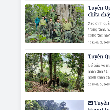
Tuyên Qu
chữa chá
Xác định quả
trọng tâm, h
công tác này
10:12 06/05/2025
Tuyên Qu
Để bảo vệ mà
nhân dân tại
ngăn chặn cá
20:35 08/04/2025
Tuyên 
Hang) tu