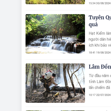
môi trường, b
15:34 30/08/2024
Tuyên Qu
quả
Hạt Kiểm lâm
người dân hi
ích khi bảo v
18:41 19/08/2024
Lâm Ðồng
Từ đầu năm đ
tỉnh Lâm Đồn
lấn chiếm đã 
dựng kế hoạc
10:17 22/07/2024
so với cùng 