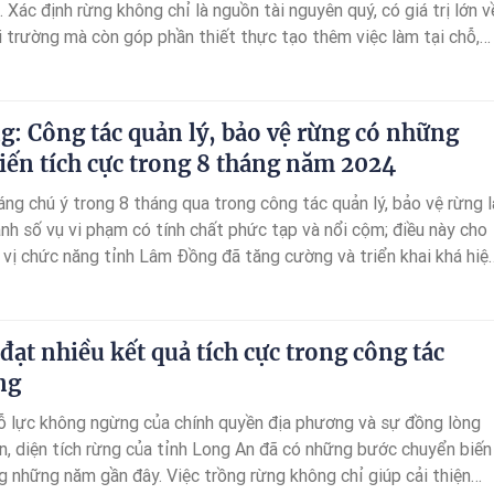
Xác định rừng không chỉ là nguồn tài nguyên quý, có giá trị lớn v
ôi trường mà còn góp phần thiết thực tạo thêm việc làm tại chỗ,
 nhập cho đồng bào địa phương, lực lượng kiểm lâm huyện Na
hợp với các đơn vị trên địa bàn triển khai nhiều giải pháp quản lý,
: Công tác quản lý, bảo vệ rừng có những
iến tích cực trong 8 tháng năm 2024
ng chú ý trong 8 tháng qua trong công tác quản lý, bảo vệ rừng l
nh số vụ vi phạm có tính chất phức tạp và nổi cộm; điều này cho
 vị chức năng tỉnh Lâm Đồng đã tăng cường và triển khai khá hiệ
 kiểm tra, xử lý vi phạm, đồng thời nâng cao ý thức của người dâ
o vệ rừng.
đạt nhiều kết quả tích cực trong công tác
ng
 lực không ngừng của chính quyền địa phương và sự đồng lòng
n, diện tích rừng của tỉnh Long An đã có những bước chuyển biến
g những năm gần đây. Việc trồng rừng không chỉ giúp cải thiện