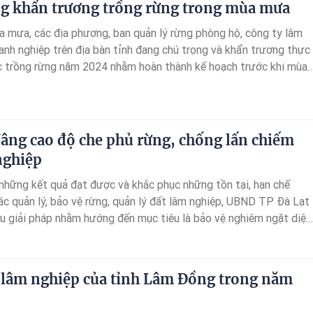
 khẩn trương trồng rừng trong mùa mưa
 mưa, các địa phương, ban quản lý rừng phòng hộ, công ty lâm
anh nghiệp trên địa bàn tỉnh đang chú trọng và khẩn trương thực
c trồng rừng năm 2024 nhằm hoàn thành kế hoạch trước khi mùa
Nâng cao độ che phủ rừng, chống lấn chiếm
nghiệp
những kết quả đạt được và khắc phục những tồn tại, hạn chế
ác quản lý, bảo vệ rừng, quản lý đất lâm nghiệp, UBND TP Đà Lạt
iều giải pháp nhằm hướng đến mục tiêu là bảo vệ nghiêm ngặt diện
ện có, đưa đất lâm nghiệp vào sử dụng đúng mục đích, từng bước
t lượng rừng, tăng độ che phủ hàng năm.
 lâm nghiệp của tỉnh Lâm Đồng trong năm