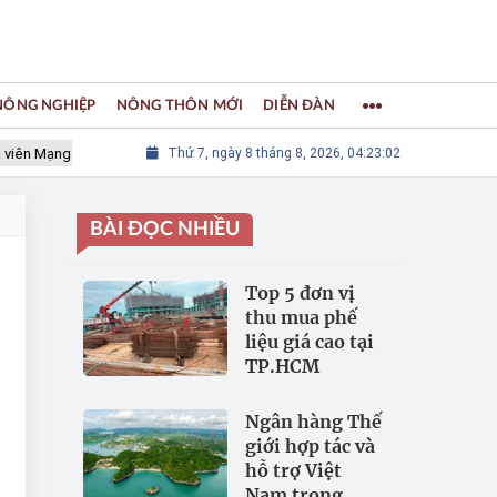
 NÔNG NGHIỆP
NÔNG THÔN MỚI
DIỄN ĐÀN
g lưới các Thành phố Thủ công sáng tạo Thế giới
Thứ 7, ngày 8 tháng 8, 2026, 04:23:03
LÀNG NGHỀ KH
BÀI ĐỌC NHIỀU
Top 5 đơn vị
thu mua phế
liệu giá cao tại
TP.HCM
Ngân hàng Thế
giới hợp tác và
hỗ trợ Việt
Nam trong