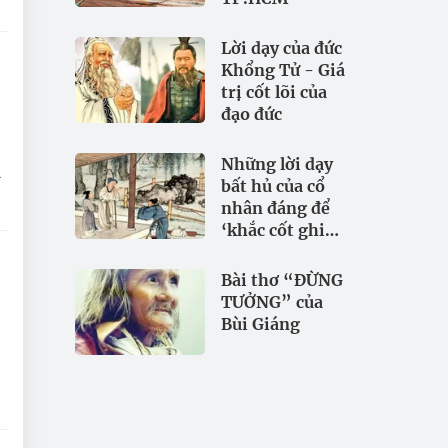
Lời dạy của đức
Khổng Tử - Giá
trị cốt lõi của
đạo đức
Những lời dạy
bất hủ của cổ
nhân đáng để
‘khắc cốt ghi
tâm
Bài thơ “ĐỪNG
TƯỞNG” của
Bùi Giáng