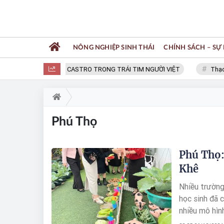
NÔNG NGHIỆP SINH THÁI
CHÍNH SÁCH – SỰ 
FIDEL CASTRO TRONG TRÁI TIM NGƯỜI VIỆT
Thạc sĩ N
Phú Thọ
Phú Thọ:
Khê
Nhiều trường
học sinh đã 
nhiều mô hìn