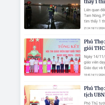
thấy 1 t
Liên quan đế
Tam Nông, Ph
tìm thấy 1 th
21:34 18/11/2024
Phú Thọ:
giỏi THC
Ngày 14/11/2
giáo viên dạ
Giáo dục và 
huyện, thành, 
18:45 14/11/2024
Phú Thọ:
tịch UBN
Phó Thủ tướ