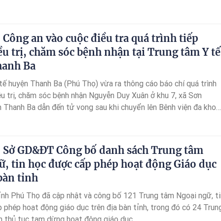
 Công an vào cuộc điều tra quá trình tiếp
ều trị, chăm sóc bệnh nhận tại Trung tâm Y tế
hanh Ba
tế huyện Thanh Ba (Phú Thọ) vừa ra thông cáo báo chí quá trình
iều trị, chăm sóc bệnh nhận Nguyễn Duy Xuân ở khu 7, xã Sơn
 Thanh Ba dẫn đến tử vong sau khi chuyển lên Bênh viện đa khoa
cấp cứu, điều trị tiếp.
 Sở GD&ĐT Công bố danh sách Trung tâm
ữ, tin học được cấp phép hoạt động Giáo dục
bàn tỉnh
h Phú Thọ đã cập nhật và công bố 121 Trung tâm Ngoại ngữ, ti
 phép hoạt động giáo dục trên địa bàn tỉnh, trong đó có 24 Trun
 thủ tục tạm dừng hoạt động giáo dục.