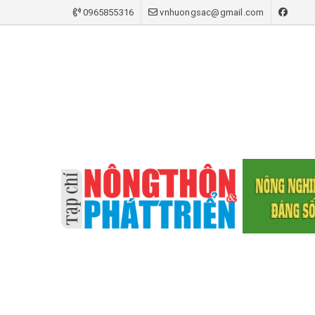
0965855316
vnhuongsac@gmail.com