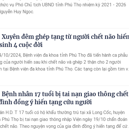
chức vụ Phó Chủ tịch UBND tỉnh Phú Thọ nhiệm kỳ 2021 - 2026
Nguyễn Huy Ngọc.
 Xuyên đêm ghép tạng từ người chết não hiế
sinh 4 cuộc đời
/10/2024, Bệnh viện đa khoa tỉnh Phú Thọ đã tiến hành ca phẫu
ng của người hiến sau khi chết não và ghép 2 thận cho 2 người
n tại Bệnh viện đa khoa tỉnh Phú Thọ. Các tạng còn lại gồm tim v
yển đến ghép cho 2 người bệnh tại Bệnh viện Việt Đức (Hà Nội).
 Bệnh nhân 17 tuổi bị tai nạn giao thông chết
 đình đồng ý hiến tạng cứu người
n H.D. T 17 tuổi có hộ khẩu thường trú tại xã Long Cốc, huyện
h Phú Thọ bị tai nạn giao thông nhập Viện ngày 19/10 chẩn đoán
 chết não. Theo nguyện vọng của gia đình đồng ý hiến tạng để cứ