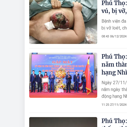
Phú Thọ:
vú, bị vỡ
Bệnh viện đa
bị vỡ loét, c
08:43 06/12/2024
Phú Thọ:
năm thàn
hạng Nh
Ngày 27/11/2
năm ngày th
động hạng Nh
11:25 27/11/2024
Phú Thọ: