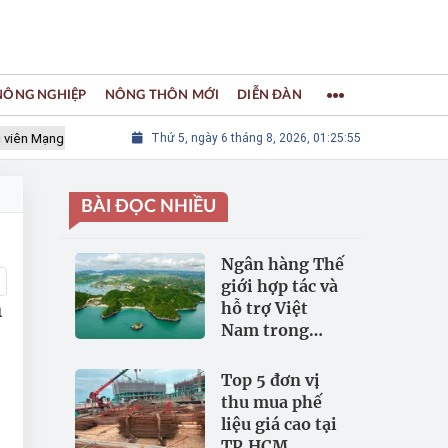
 NÔNG NGHIỆP
NÔNG THÔN MỚI
DIỄN ĐÀN
g lưới các Thành phố Thủ công sáng tạo Thế giới
Thứ 5, ngày 6 tháng 8, 2026, 01:25:56
LÀNG NGHỀ KH
BÀI ĐỌC NHIỀU
Ngân hàng Thế
giới hợp tác và
m
hỗ trợ Việt
Nam trong
đảm bảo an
ninh nguồn
Top 5 đơn vị
nước
thu mua phế
liệu giá cao tại
TP.HCM