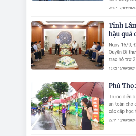
23:07 17/09/2024
Tỉnh Lâm
hậu quả 
Ngày 16/9, Đ
Quyền Bí thư
trao hỗ trợ 
nề do cơn bão
16:02 16/09/2024
Phú Thọ:
Trước diễn b
an toàn cho 
các cấp học 
khi có thông
22:11 10/09/2024