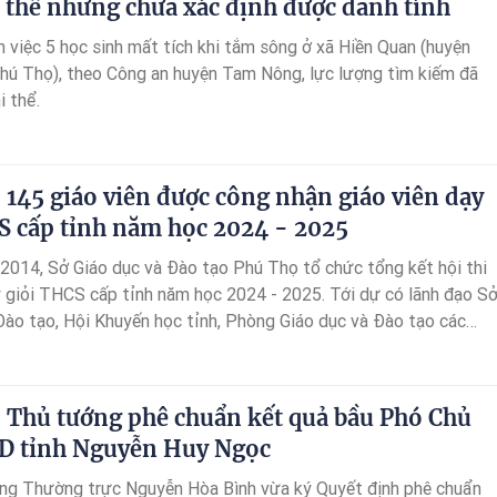
hi thể nhưng chưa xác định được danh tính
n việc 5 học sinh mất tích khi tắm sông ở xã Hiền Quan (huyện
ú Thọ), theo Công an huyện Tam Nông, lực lượng tìm kiếm đã
i thể.
 145 giáo viên được công nhận giáo viên dạy
S cấp tỉnh năm học 2024 - 2025
014, Sở Giáo dục và Đào tạo Phú Thọ tổ chức tổng kết hội thi
y giỏi THCS cấp tỉnh năm học 2024 - 2025. Tới dự có lãnh đạo S
Đào tạo, Hội Khuyến học tỉnh, Phòng Giáo dục và Đào tạo các
thị.
 Thủ tướng phê chuẩn kết quả bầu Phó Chủ
D tỉnh Nguyễn Huy Ngọc
ng Thường trực Nguyễn Hòa Bình vừa ký Quyết định phê chuẩn