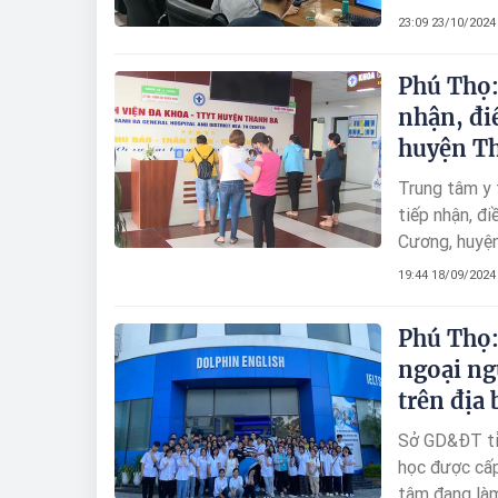
người.
23:09 23/10/2024
Phú Thọ:
nhận, đi
huyện T
Trung tâm y 
tiếp nhận, đ
Cương, huyện
tỉnh Phú Thọ 
19:44 18/09/2024
Phú Thọ:
ngoại ng
trên địa 
Sở GD&ĐT tỉn
học được cấp
tâm đang làm