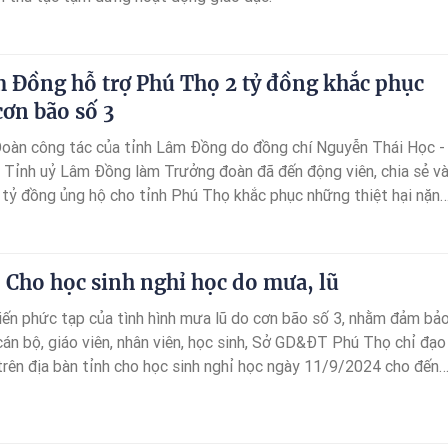
 Đồng hỗ trợ Phú Thọ 2 tỷ đồng khắc phục
cơn bão số 3
oàn công tác của tỉnh Lâm Đồng do đồng chí Nguyễn Thái Học -
 Tỉnh uỷ Lâm Đồng làm Trưởng đoàn đã đến động viên, chia sẻ v
2 tỷ đồng ủng hộ cho tỉnh Phú Thọ khắc phục những thiệt hại nặn
 số 3 gây ra.
 Cho học sinh nghỉ học do mưa, lũ
iến phức tạp của tình hình mưa lũ do cơn bão số 3, nhằm đảm bả
cán bộ, giáo viên, nhân viên, học sinh, Sở GD&ĐT Phú Thọ chỉ đạo
trên địa bàn tỉnh cho học sinh nghỉ học ngày 11/9/2024 cho đến
 báo mới.