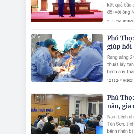
kết quả bầu 
đối với ông 
21:59 26/10/2024
Phú Thọ:
giúp hồi 
Rạng sáng 24
thuật lấy tạ
bệnh suy thậ
gan được chu
12:12 24/10/2024
Phú Thọ:
não, gia
Nam bệnh nhâ
Tân Sơn, tỉn
bệnh nhân bị