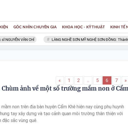
KIỆN
GÓC NHÌN CHUYÊN GIA
KHOA HỌC - KỸ THUẬT
KINH TẾ
GUYỄN VĂN CHÍ
LÀNG NGHỀ SƠN MỸ NGHỆ SƠN ĐỒNG: Thành viên Mạn
«
1
2
...
5
6
7
»
 Chùm ảnh về một số trường mầm non ở Cẩ
 mầm non trên địa bàn huyện Cẩm Khê hiện nay cùng phụ huynh
chung tay xây dựng và tạo cảnh quan môi trường thân thiện với
h đặc sắc vùng quê.