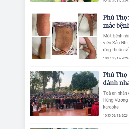
22:25 06/12/2024
Phú Thọ:
mắc bệnh
Một bệnh nhi
viện Sản Nhi
ứng thuốc rấ
điều trị kịp t
10:37 06/12/2024
Phú Thọ 
đánh nha
Toà an nhân 
Hùng Vương để xét xử 20 người có hành vi đánh nhau vì mâ
karaoke.
10:33 06/12/2024