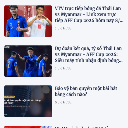
VTV trực tiếp bóng đá Thái Lan
vs Myanmar - Link xem trực
tiếp AFF Cup 2026 hôm nay 8/8
trên VTV6
3 giờ trước
Dự đoán kết quả, tỷ số Thái Lan
vs Myanmar - AFF Cup 2026:
Siêu máy tính nhận định bóng
đá hôm nay 8/8
3 giờ trước
Bảo vệ bản quyền một bài hát
bằng cách nào?
5 giờ trước