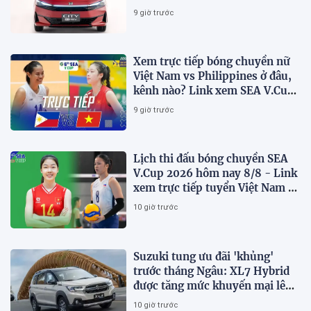
chọn hybrid?
9 giờ trước
Xem trực tiếp bóng chuyền nữ
Việt Nam vs Philippines ở đâu,
kênh nào? Link xem SEA V.Cup
2026 mới nhất
9 giờ trước
Lịch thi đấu bóng chuyền SEA
V.Cup 2026 hôm nay 8/8 - Link
xem trực tiếp tuyển Việt Nam vs
Philippines
10 giờ trước
Suzuki tung ưu đãi 'khủng'
trước tháng Ngâu: XL7 Hybrid
được tăng mức khuyến mại lên
75 triệu đồng
10 giờ trước