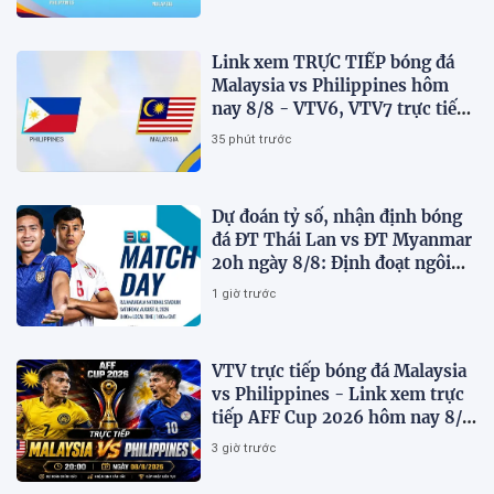
Link xem TRỰC TIẾP bóng đá
Malaysia vs Philippines hôm
nay 8/8 - VTV6, VTV7 trực tiếp
AFF Cup 2026
35 phút trước
Dự đoán tỷ số, nhận định bóng
đá ĐT Thái Lan vs ĐT Myanmar
20h ngày 8/8: Định đoạt ngôi
đầu bảng
1 giờ trước
VTV trực tiếp bóng đá Malaysia
vs Philippines - Link xem trực
tiếp AFF Cup 2026 hôm nay 8/8
trên VTV7
3 giờ trước