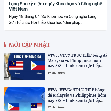
Lạng Sơn kỷ niệm ngày Khoa học và Công nghệ
Việt Nam
Ngày 18 tháng 04, Sở Khoa học và Công nghệ Lạng
Sơn tổ chức Hội thảo khoa học "Giải pháp...
MỚI CẬP NHẬT
VTV6, VTV7 TRỰC TIẾP bóng đá
Malaysia vs Philippines hôm
nay 8/8 - Link xem trực tiếp
AFF Cup 2026 mới nhất
19 phút trước
VTV7, VTVGo TRỰC TIẾP bóng
đá Malaysia vs Philippines hôm
nay 8/8 - Link xem trực tiếp
AFF Cup 2026 mới nhất
27 phút trước