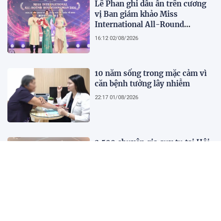
Lê Phan ghi dấu ấn trên cương
vị Ban giám khảo Miss
International All-Round
Businesswoman 2026: Thanh
16:12 02/08/2026
lịch, trí tuệ và lan tỏa giá trị của
người phụ nữ hiện đại
10 năm sống trong mặc cảm vì
căn bệnh tưởng lây nhiễm
22:17 01/08/2026
2.500 chuyên gia quy tụ tại Hội
nghị Khoa học 2026 của Bệnh
viện Nhân dân Gia Định
21:41 01/08/2026
Kết quả, tỷ số Lào vs