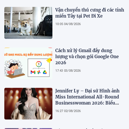
Vận chuyển thú cưng đi các tỉnh
miền Tây tại Pet Đi Xe
10:05 04/08/2026
Cách xử lý Gmail đầy dung
lượng và chọn gói Google One
2026
17:43 03/08/2026
Jennifer Ly – Đại sứ Hình ảnh
Miss International All-Round
Businesswoman 2026: Biểu
tượng của nhan sắc, trí tuệ và
16:27 02/08/2026
bản lĩnh