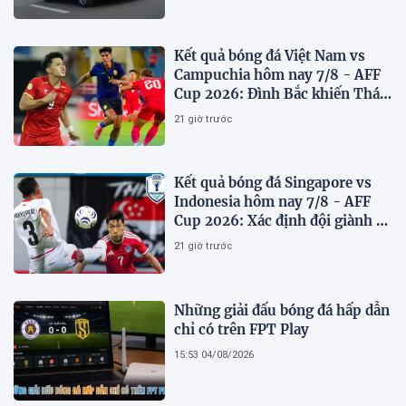
Kết quả bóng đá Việt Nam vs
Campuchia hôm nay 7/8 - AFF
Cup 2026: Đình Bắc khiến Thái
Lan run sợ
21 giờ trước
Kết quả bóng đá Singapore vs
Indonesia hôm nay 7/8 - AFF
Cup 2026: Xác định đội giành vé
Bán kết
21 giờ trước
Những giải đấu bóng đá hấp dẫn
chỉ có trên FPT Play
15:53 04/08/2026