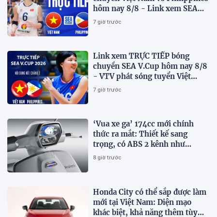
hôm nay 8/8 - Link xem SEA
V.Cup 2026 mới nhất
7 giờ trước
Link xem TRỰC TIẾP bóng
chuyền SEA V.Cup hôm nay 8/8
- VTV phát sóng tuyển Việt
Nam đấu Philippines
7 giờ trước
‘Vua xe ga’ 174cc mới chính
thức ra mắt: Thiết kế sang
trọng, có ABS 2 kênh như
Honda SH, giá hấp dẫn
8 giờ trước
Honda City có thể sắp được làm
mới tại Việt Nam: Diện mạo
khác biệt, khả năng thêm tùy