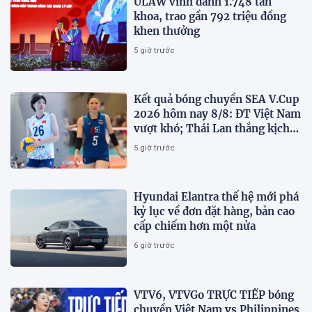
ULAW vinh danh 1.748 tân
khoa, trao gần 792 triệu đồng
khen thưởng
5 giờ trước
Kết quả bóng chuyền SEA V.Cup
2026 hôm nay 8/8: ĐT Việt Nam
vượt khó; Thái Lan thắng kịch
tính
5 giờ trước
Hyundai Elantra thế hệ mới phá
kỷ lục về đơn đặt hàng, bản cao
cấp chiếm hơn một nửa
6 giờ trước
VTV6, VTVGo TRỰC TIẾP bóng
chuyền Việt Nam vs Philippines