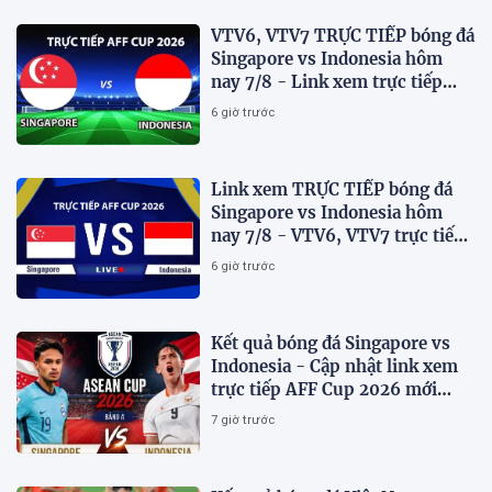
VTV6, VTV7 TRỰC TIẾP bóng đá
Singapore vs Indonesia hôm
nay 7/8 - Link xem trực tiếp
AFF Cup 2026 mới nhất
6 giờ trước
Link xem TRỰC TIẾP bóng đá
Singapore vs Indonesia hôm
nay 7/8 - VTV6, VTV7 trực tiếp
AFF Cup 2026
6 giờ trước
Kết quả bóng đá Singapore vs
Indonesia - Cập nhật link xem
trực tiếp AFF Cup 2026 mới
nhất.
7 giờ trước