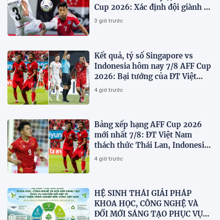
Cup 2026: Xác định đội giành vé
Bán kết
3 giờ trước
Kết quả, tỷ số Singapore vs
Indonesia hôm nay 7/8 AFF Cup
2026: Bại tướng của ĐT Việt
nam dừng bước sớm
4 giờ trước
Bảng xếp hạng AFF Cup 2026
mới nhất 7/8: ĐT Việt Nam
thách thức Thái Lan, Indonesia
dừng bước
4 giờ trước
HỆ SINH THÁI GIẢI PHÁP
KHOA HỌC, CÔNG NGHỆ VÀ
ĐỔI MỚI SÁNG TẠO PHỤC VỤ