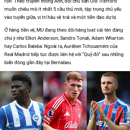
rộn. Theo truyền thông Anh, đội chủ sân Old Trafford
muốn chiêu mộ ít nhất 5 cầu thủ mới, tập trung chủ yếu
vào tuyến giữa, vị trí hậu vệ trái và một tiền đạo dự bị.
Ở hàng tiền vệ, MU đang theo dõi hàng loạt cái tên đáng
chú ý như Elliot Anderson, Sandro Tonali, Adam Wharton
hay Carlos Baleba. Ngoài ra, Aurélien Tchouaméni của
Real Madrid tiếp tục được liên hệ với “Quỷ đỏ” sau những
biến động gần đây tại Bernabeu.