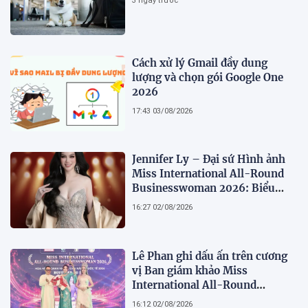
3 ngày trước
Cách xử lý Gmail đầy dung
lượng và chọn gói Google One
2026
17:43 03/08/2026
Jennifer Ly – Đại sứ Hình ảnh
Miss International All-Round
Businesswoman 2026: Biểu
tượng của nhan sắc, trí tuệ và
16:27 02/08/2026
bản lĩnh
Lê Phan ghi dấu ấn trên cương
vị Ban giám khảo Miss
International All-Round
Businesswoman 2026: Thanh
16:12 02/08/2026