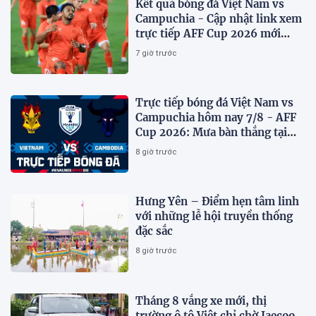
Kết quả bóng đá Việt Nam vs
Campuchia - Cập nhật link xem
trực tiếp AFF Cup 2026 mới
nhất
7 giờ trước
Trực tiếp bóng đá Việt Nam vs
Campuchia hôm nay 7/8 - AFF
Cup 2026: Mưa bàn thắng tại
Mỹ Đình?
8 giờ trước
Hưng Yên – Điểm hẹn tâm linh
với những lễ hội truyền thống
đặc sắc
8 giờ trước
Tháng 8 vắng xe mới, thị
trường ô tô Việt chỉ chờ Jaecoo