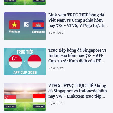
Link xem TRỰC TIẾP bóng đá
Việt Nam vs Campuchia hôm
nay 7/8 - VTV6, VTVgo trực tiếp
AFF Cup 2026
6 giờ trước
Trực tiếp bóng đá Singapore vs
Indonesia hôm nay 7/8 - AFF
Cup 2026: Kình địch của ĐT
Việt Nam thua đau?
6 giờ trước
VTVGo, VTV7 TRỰC TIẾP bóng
đá Singapore vs Indonesia hôm
nay 7/8 - Link xem trực tiếp
AFF Cup 2026 mới nhất
6 giờ trước