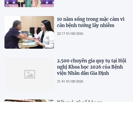
lịch, trí tuệ và lan tỏa giá trị của
người phụ nữ hiện đại
10 năm sống trong mặc cảm vì
căn bệnh tưởng lây nhiễm
22:17 01/08/2026
2.500 chuyên gia quy tụ tại Hội
nghị Khoa học 2026 của Bệnh
viện Nhân dân Gia Định
21:41 01/08/2026
Kết quả, tỷ số Lào vs
Philippines hôm nay 1/8 - AFF
Cup 2026: Cú hích lớn cho ĐT
Việt Nam
18:35 01/08/2026