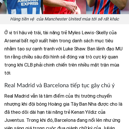
Hàng tiền vệ của Manchester United mùa tới sẽ rất khác
Ở vị trí hậu vệ trái, tài năng trẻ Myles Lewis-Skelly của
Arsenal bất ngờ xuất hiện trong danh sách mục tiêu
nhằm tạo sự cạnh tranh với Luke Shaw. Ban lãnh đạo MU
tin rằng chiều sâu đội hình sẽ đóng vai trò cực kỳ quan
trọng khi CLB phải chinh chiến trên nhiều mặt trận mùa
tới.
Real Madrid và Barcelona tiếp tục gây chú ý
Real Madrid vẫn là tâm điểm của thị trường chuyển
nhượng khi đội bóng Hoàng gia Tây Ban Nha được cho là
đã theo dõi dài hạn tài năng trẻ Kenan Yildiz của
Juventus. Trong khi đó, Barcelona đang nổi lên như ứng
viên sáng giá trong cuộc đua giành chữ ký của Julián