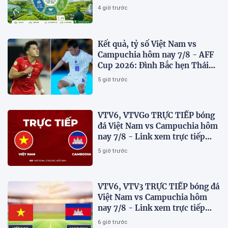
CHUYỂN ĐỔI KÉP VÀ PHÁT
4 giờ trước
TRIỂN NÔNG NGHIỆP BỀN
VỮNG VIỆT NAM
Kết quả, tỷ số Việt Nam vs
Campuchia hôm nay 7/8 - AFF
Cup 2026: Đình Bắc hẹn Thái
Lan ở chung kết?
5 giờ trước
VTV6, VTVGo TRỰC TIẾP bóng
đá Việt Nam vs Campuchia hôm
nay 7/8 - Link xem trực tiếp
AFF Cup 2026 mới nhất
5 giờ trước
VTV6, VTV3 TRỰC TIẾP bóng đá
Việt Nam vs Campuchia hôm
nay 7/8 - Link xem trực tiếp
AFF Cup 2026 mới nhất
6 giờ trước