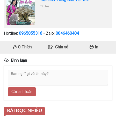
Tài trợ
Hotline:
0965855316
- Zalo:
0846460404
0
Thích
Chia sẻ
In
Bình luận
Gửi bình luận
BÀI ĐỌC NHIỀU