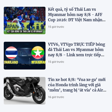
Kết quả, tỷ số Thái Lan vs
Myanmar hôm nay 8/8 - AFF
Cup 2026: ĐT Việt Nam nhận
tin vui
15 giờ trước
VTV6, VTVgo TRỰC TIẾP bóng
đá Thái Lan vs Myanmar hôm
nay 8/8 - Link xem trực tiếp
AFF Cup 2026 mới nhất
15 giờ trước
Tin xe hot 8/8: ‘Vua xe ga’ mới
của Honda trình làng với giá
‘mềm’, trang bị ‘át vía’ cả Air
Blade và SH
16 giờ trước