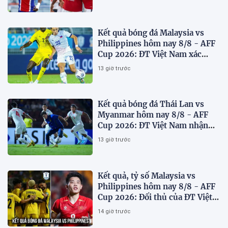
Kết quả bóng đá Malaysia vs
Philippines hôm nay 8/8 - AFF
Cup 2026: ĐT Việt Nam xác
định đối thủ
13 giờ trước
Kết quả bóng đá Thái Lan vs
Myanmar hôm nay 8/8 - AFF
Cup 2026: ĐT Việt Nam nhận
'chiến thư'
13 giờ trước
Kết quả, tỷ số Malaysia vs
Philippines hôm nay 8/8 - AFF
Cup 2026: Đối thủ của ĐT Việt
Nam lộ diện
14 giờ trước