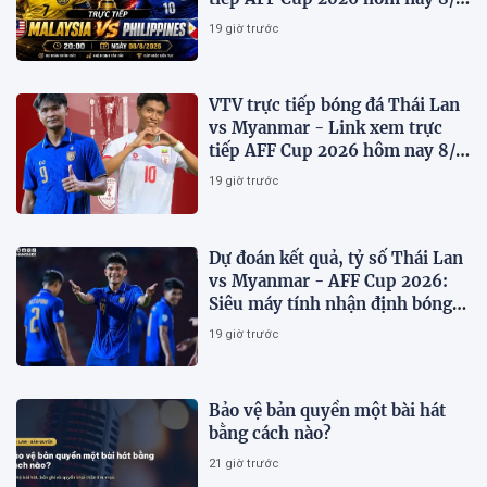
trên VTV7
19 giờ trước
VTV trực tiếp bóng đá Thái Lan
vs Myanmar - Link xem trực
tiếp AFF Cup 2026 hôm nay 8/8
trên VTV6
19 giờ trước
Dự đoán kết quả, tỷ số Thái Lan
vs Myanmar - AFF Cup 2026:
Siêu máy tính nhận định bóng
đá hôm nay 8/8
19 giờ trước
Bảo vệ bản quyền một bài hát
bằng cách nào?
21 giờ trước