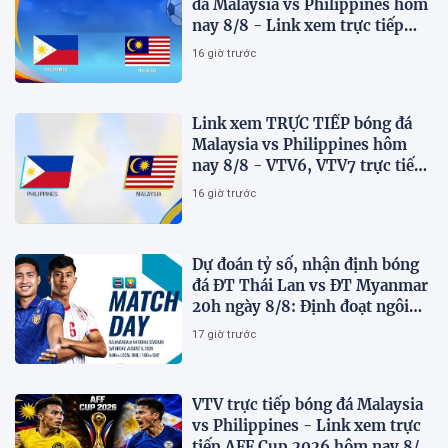
đá Malaysia vs Philippines hôm
nay 8/8 - Link xem trực tiếp
AFF Cup 2026 mới nhất
16 giờ trước
Link xem TRỰC TIẾP bóng đá
Malaysia vs Philippines hôm
nay 8/8 - VTV6, VTV7 trực tiếp
AFF Cup 2026
16 giờ trước
Dự đoán tỷ số, nhận định bóng
đá ĐT Thái Lan vs ĐT Myanmar
20h ngày 8/8: Định đoạt ngôi
đầu bảng
17 giờ trước
VTV trực tiếp bóng đá Malaysia
vs Philippines - Link xem trực
tiếp AFF Cup 2026 hôm nay 8/8