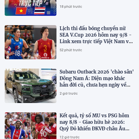
2026 mới nhất
18 phút trước
Lịch thi đấu bóng chuyền nữ
SEA V.Cup 2026 hôm nay 9/8 -
Link xem trực tiếp Việt Nam vs
Thái Lan
52 phút trước
Subaru Outback 2026 'chào sân'
Đông Nam Á: Diện mạo khác
hẳn đời cũ, chưa hẹn ngày về
Việt Nam
2 giờ trước
Kết quả, tỷ số MU vs PSG hôm
nay 8/8 - Giao hữu hè 2026:
Quỷ Đỏ khiến ĐKVĐ châu Âu
toát mồ hôi
12 giờ trước