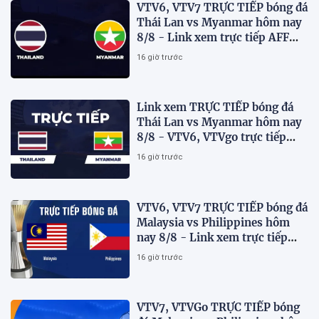
VTV6, VTV7 TRỰC TIẾP bóng đá
Thái Lan vs Myanmar hôm nay
8/8 - Link xem trực tiếp AFF
Cup 2026 mới nhất
16 giờ trước
Link xem TRỰC TIẾP bóng đá
Thái Lan vs Myanmar hôm nay
8/8 - VTV6, VTVgo trực tiếp
AFF Cup 2026
16 giờ trước
VTV6, VTV7 TRỰC TIẾP bóng đá
Malaysia vs Philippines hôm
nay 8/8 - Link xem trực tiếp
AFF Cup 2026 mới nhất
16 giờ trước
VTV7, VTVGo TRỰC TIẾP bóng