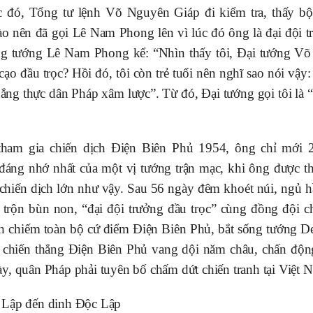
c đó, Tổng tư lệnh Võ Nguyên Giáp đi kiểm tra, thấy bộc
ào nên đã gọi Lê Nam Phong lên vì lúc đó ông là đại đội t
g tướng Lê Nam Phong kể: “Nhìn thấy tôi, Đại tướng V
i cạo đầu trọc? Hồi đó, tôi còn trẻ tuổi nên nghĩ sao nói vậy
hắng thực dân Pháp xâm lược”. Từ đó, Đại tướng gọi tôi là “
tham gia chiến dịch Điện Biên Phủ 1954, ông chỉ mới 2
áng nhớ nhất của một vị tướng trận mạc, khi ông được t
chiến dịch lớn như vậy. Sau 56 ngày đêm khoét núi, ngủ
trộn bùn non, “đại đội trưởng đầu trọc” cùng đồng đội 
 chiếm toàn bộ cứ điểm Điện Biên Phủ, bắt sống tướng De
 chiến thắng Điện Biên Phủ vang dội năm châu, chấn động
ày, quân Pháp phải tuyên bố chấm dứt chiến tranh tại Việt 
c Lập đến dinh Độc Lập