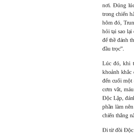
nơi. Đúng lú
trong chiến h
hôm đó, Trun
hỏi tại sao lạ
để thề đánh t
đầu trọc”.
Lúc đó, khi 
khoảnh khắc đ
đến cuối một 
cơm vắt, máu 
Độc Lập, đánh
phần làm nên
chiến thắng n
Đi từ đồi Độ