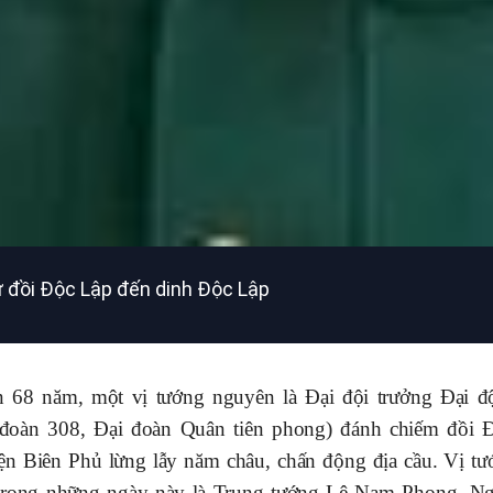
từ đồi Độc Lập đến dinh Độc Lập
 68 năm, một vị tướng nguyên là Đại đội trưởng Đại đ
đoàn 308, Đại đoàn Quân tiên phong) đánh chiếm đồi 
iện Biên Phủ lừng lẫy năm châu, chấn động địa cầu. Vị t
 trong những ngày này là Trung tướng Lê Nam Phong, N