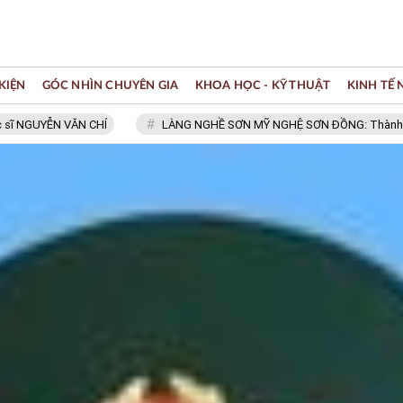
KIỆN
GÓC NHÌN CHUYÊN GIA
KHOA HỌC - KỸ THUẬT
KINH TẾ
N VĂN CHÍ
LÀNG NGHỀ SƠN MỸ NGHỆ SƠN ĐỒNG: Thành viên Mạng lư