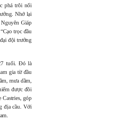
 phá trôi nổi
rưởng. Nhớ lại
õ Nguyên Giáp
: “Cạo trọc đầu
đại đội trưởng
7 tuổi. Đó là
ham gia từ đầu
 hầm, mưa dầm,
chiếm được đồi
 Castries, góp
 địa cầu. Với
Nam.