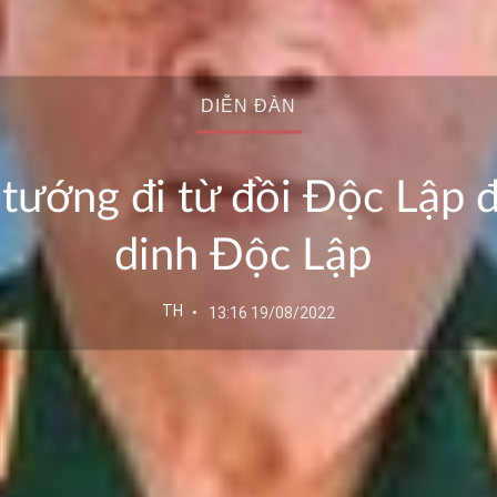
DIỄN ĐÀN
 tướng đi từ đồi Độc Lập 
dinh Độc Lập
TH
13:16 19/08/2022