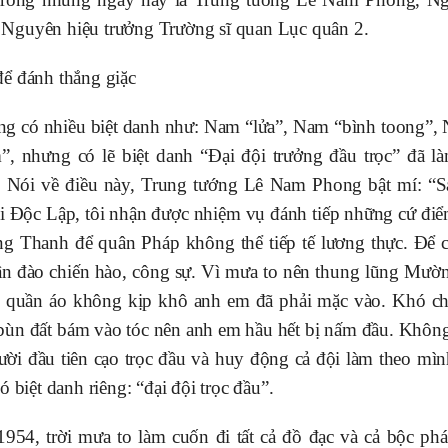
 Nguyên hiệu trưởng Trường sĩ quan Lục quân 2.
để đánh thắng giặc
ng có nhiều biệt danh như: Nam “lửa”, Nam “bình toong”,
, nhưng có lẽ biệt danh “Đại đội trưởng đầu trọc” đã l
. Nói về điều này, Trung tướng Lê Nam Phong bật mí: “Sa
i Độc Lập, tôi nhận được nhiệm vụ đánh tiếp những cứ đi
g Thanh để quân Pháp không thể tiếp tế lương thực. Để c
ân đào chiến hào, công sự. Vì mưa to nên thung lũng Mư
, quần áo không kịp khô anh em đã phải mặc vào. Khó chị
bùn đất bám vào tóc nên anh em hầu hết bị nấm đầu. Khôn
gười đầu tiên cạo trọc đầu và huy động cả đội làm theo mì
có biệt danh riêng: “đại đội trọc đầu”.
954, trời mưa to làm cuốn đi tất cả đồ đạc và cả bộc phá