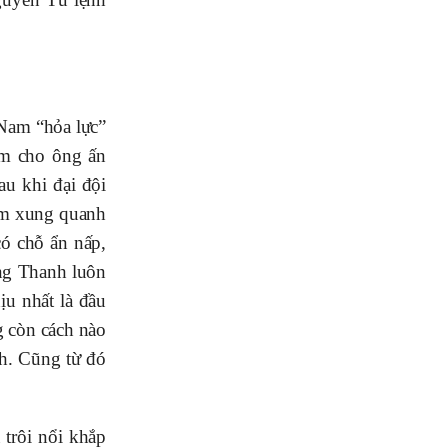
 Nam “hỏa lực”
àm cho ông ấn
u khi đại đội
ểm xung quanh
ó chỗ ẩn nấp,
ờng Thanh luôn
u nhất là đầu
g còn cách nào
nh. Cũng từ đó
 trôi nổi khắp