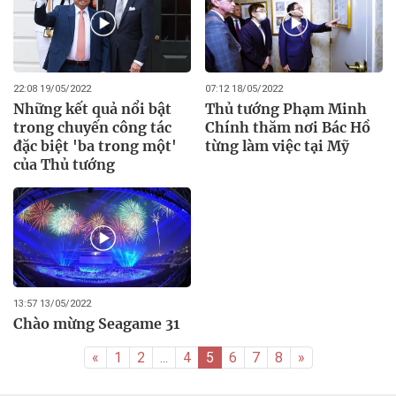
22:08 19/05/2022
07:12 18/05/2022
Những kết quả nổi bật
Thủ tướng Phạm Minh
trong chuyến công tác
Chính thăm nơi Bác Hồ
đặc biệt 'ba trong một'
từng làm việc tại Mỹ
của Thủ tướng
13:57 13/05/2022
Chào mừng Seagame 31
«
1
2
...
4
5
6
7
8
»