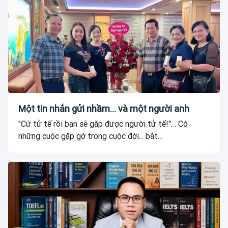
Một tin nhắn gửi nhầm... và một người anh
"Cứ tử tế rồi bạn sẽ gặp được người tử tế!"… Có
những cuộc gặp gỡ trong cuộc đời... bắt...