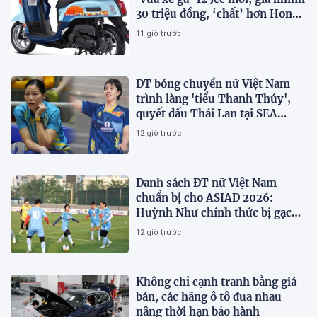
30 triệu đồng, ‘chất’ hơn Honda
Vision và SH Mode
11 giờ trước
ĐT bóng chuyền nữ Việt Nam
trình làng 'tiểu Thanh Thúy',
quyết đấu Thái Lan tại SEA
V.Cup 2026
12 giờ trước
Danh sách ĐT nữ Việt Nam
chuẩn bị cho ASIAD 2026:
Huỳnh Như chính thức bị gạch
tên
12 giờ trước
Không chỉ cạnh tranh bằng giá
bán, các hãng ô tô đua nhau
nâng thời hạn bảo hành