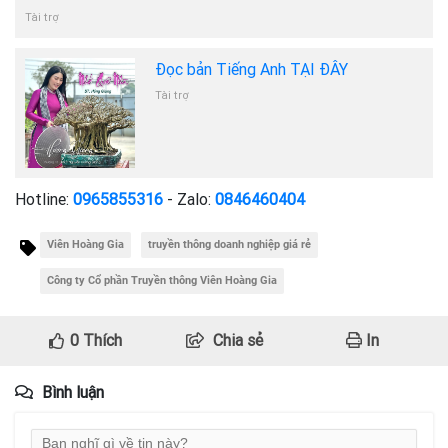
Tài trợ
Đọc bản Tiếng Anh TẠI ĐÂY
Tài trợ
Hotline:
0965855316
- Zalo:
0846460404
Viên Hoàng Gia
truyền thông doanh nghiệp giá rẻ
Công ty Cổ phần Truyền thông Viên Hoàng Gia
0
Thích
Chia sẻ
In
Bình luận