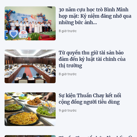
30 năm cựu học trò Bình Minh
họp mặt: Kỷ niệm đáng nhớ qua
những bức ảnh…
8 giờ trước
Từ quyền thu giữ tài sản bảo
đảm đến kỷ luật tài chính của
thị trường
8 giờ trước
Sự kiện Thuần Chay kết nối
cộng đồng người tiêu dùng
9 giờ trước