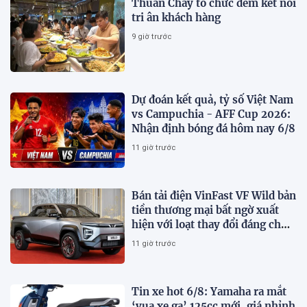
Thuần Chay tổ chức đêm kết nối
tri ân khách hàng
9 giờ trước
Dự đoán kết quả, tỷ số Việt Nam
vs Campuchia - AFF Cup 2026:
Nhận định bóng đá hôm nay 6/8
11 giờ trước
Bán tải điện VinFast VF Wild bản
tiền thương mại bất ngờ xuất
hiện với loạt thay đổi đáng chú
ý
11 giờ trước
Tin xe hot 6/8: Yamaha ra mắt
‘vua xe ga’ 125cc mới, giá nhỉnh