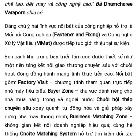
chế tạo, dệt may và công nghệ cao,”
Bà
Dhamcharee
Varaporn
chia sẻ.
Đáng chú ý, hai lĩnh vực nổi bật của công nghiệp hỗ trợ là
Mối nối Công nghiệp (
Fastener and Fixing
) và Công nghệ
Xử lý Vật liệu (
ViMat)
được
tiếp tục giới thiệu tại sự kiện.
Bên cạnh khu trưng bày, triển lãm còn được thiết kế như
một nền tảng kết nối giao thương chuyên sâu với chuỗi
hoạt động đồng hành mang tính thực tiễn cao. Nổi bật
gồm:
Factory Visit
– chương trình tham quan trực tiếp
nhà máy tiêu biểu;
Buyer Zone
– khu vực dành riêng cho
nhà mua hàng trong và ngoài nước;
Chuỗi hội thảo
chuyên sâu
xoay quanh tự động hóa và giải pháp xây
dựng nhà máy thông minh;
Business Matching Zone
–
không gian kết nối doanh nghiệp hiệu quả; cùng hệ
thống
Onsite Matching System
hỗ trợ tìm kiếm đối tác