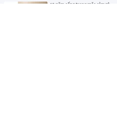
10 năm sống trong mặc cảm vì
căn bệnh tưởng lây nhiễm
22:17 01/08/2026
2.500 chuyên gia quy tụ tại Hội
nghị Khoa học 2026 của Bệnh
viện Nhân dân Gia Định
21:41 01/08/2026
Kết quả, tỷ số Lào vs
Philippines hôm nay 1/8 - AFF
Cup 2026: Cú hích lớn cho ĐT
Việt Nam
18:35 01/08/2026
Nước trong quá không có cá,