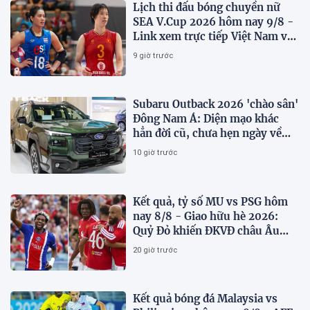
Lịch thi đấu bóng chuyền nữ
SEA V.Cup 2026 hôm nay 9/8 -
Link xem trực tiếp Việt Nam vs
Thái Lan
9 giờ trước
Subaru Outback 2026 'chào sân'
Đông Nam Á: Diện mạo khác
hẳn đời cũ, chưa hẹn ngày về
Việt Nam
10 giờ trước
Kết quả, tỷ số MU vs PSG hôm
nay 8/8 - Giao hữu hè 2026:
Quỷ Đỏ khiến ĐKVĐ châu Âu
toát mồ hôi
20 giờ trước
Kết quả bóng đá Malaysia vs