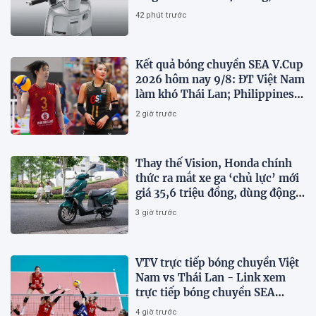
ABS 2 kênh, giá ‘mềm’
42 phút trước
Kết quả bóng chuyền SEA V.Cup
2026 hôm nay 9/8: ĐT Việt Nam
làm khó Thái Lan; Philippines
gây bất ngờ
2 giờ trước
Thay thế Vision, Honda chính
thức ra mắt xe ga ‘chủ lực’ mới
giá 35,6 triệu đồng, dùng động
cơ 125cc ngang SH Mode
3 giờ trước
VTV trực tiếp bóng chuyền Việt
Nam vs Thái Lan - Link xem
trực tiếp bóng chuyền SEA
V.Cup 2026 hôm nay 9/8
4 giờ trước