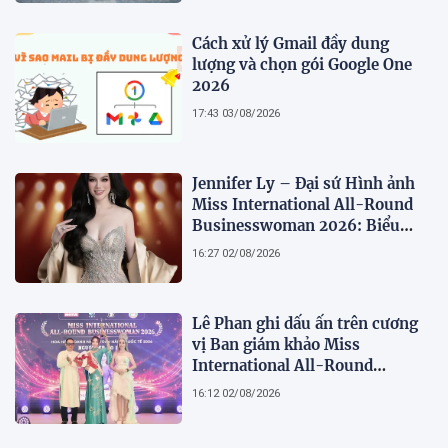
Cách xử lý Gmail đầy dung
lượng và chọn gói Google One
2026
17:43 03/08/2026
Jennifer Ly – Đại sứ Hình ảnh
Miss International All-Round
Businesswoman 2026: Biểu
tượng của nhan sắc, trí tuệ và
16:27 02/08/2026
bản lĩnh
Lê Phan ghi dấu ấn trên cương
vị Ban giám khảo Miss
International All-Round
Businesswoman 2026: Thanh
16:12 02/08/2026
lịch, trí tuệ và lan tỏa giá trị của
người phụ nữ hiện đại