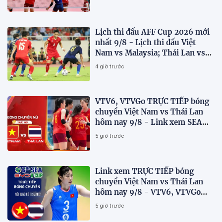
Lịch thi đấu AFF Cup 2026 mới
nhất 9/8 - Lịch thi đấu Việt
Nam vs Malaysia; Thái Lan vs
Singapore
4 giờ trước
VTV6, VTVGo TRỰC TIẾP bóng
chuyền Việt Nam vs Thái Lan
hôm nay 9/8 - Link xem SEA
V.Cup 2026 mới nhất
5 giờ trước
Link xem TRỰC TIẾP bóng
chuyền Việt Nam vs Thái Lan
hôm nay 9/8 - VTV6, VTVGo
trực tiếp SEA V.Cup 2026 mới
5 giờ trước
nhất