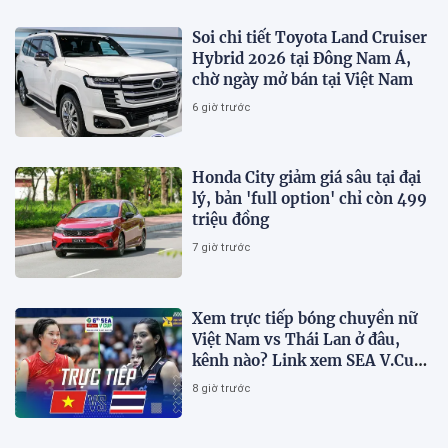
Soi chi tiết Toyota Land Cruiser
Hybrid 2026 tại Đông Nam Á,
chờ ngày mở bán tại Việt Nam
6 giờ trước
Honda City giảm giá sâu tại đại
lý, bản 'full option' chỉ còn 499
triệu đồng
7 giờ trước
Xem trực tiếp bóng chuyền nữ
Việt Nam vs Thái Lan ở đâu,
kênh nào? Link xem SEA V.Cup
2026 mới nhất
8 giờ trước