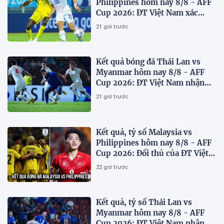
Philippines hôm nay 8/8 - AFF
Cup 2026: ĐT Việt Nam xác
định đối thủ
21 giờ trước
Kết quả bóng đá Thái Lan vs
Myanmar hôm nay 8/8 - AFF
Cup 2026: ĐT Việt Nam nhận
'chiến thư'
21 giờ trước
Kết quả, tỷ số Malaysia vs
Philippines hôm nay 8/8 - AFF
Cup 2026: Đối thủ của ĐT Việt
Nam lộ diện
22 giờ trước
Kết quả, tỷ số Thái Lan vs
Myanmar hôm nay 8/8 - AFF
Cup 2026: ĐT Việt Nam nhận