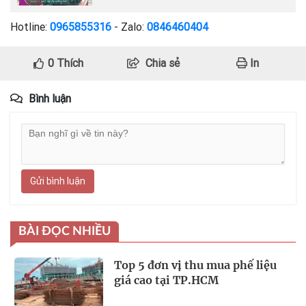
Hotline:
0965855316
- Zalo:
0846460404
0
Thích
Chia sẻ
In
Bình luận
Gửi bình luận
BÀI ĐỌC NHIỀU
Top 5 đơn vị thu mua phế liệu
giá cao tại TP.HCM