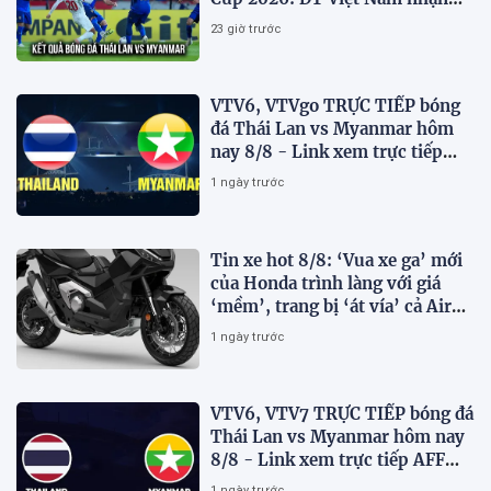
tin vui
23 giờ trước
VTV6, VTVgo TRỰC TIẾP bóng
đá Thái Lan vs Myanmar hôm
nay 8/8 - Link xem trực tiếp
AFF Cup 2026 mới nhất
1 ngày trước
Tin xe hot 8/8: ‘Vua xe ga’ mới
của Honda trình làng với giá
‘mềm’, trang bị ‘át vía’ cả Air
Blade và SH
1 ngày trước
VTV6, VTV7 TRỰC TIẾP bóng đá
Thái Lan vs Myanmar hôm nay
8/8 - Link xem trực tiếp AFF
Cup 2026 mới nhất
1 ngày trước