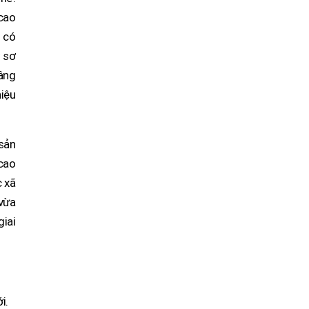
 cao
 có
y sơ
nâng
hiệu
 sản
 cao
c xã
 vừa
giai
i.