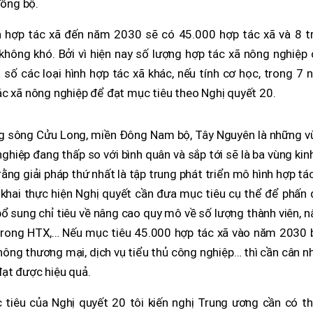
đồng bộ.
ển hợp tác xã đến năm 2030 sẽ có 45.000 hợp tác xã và 8 tr
 không khó. Bởi vì hiện nay số lượng hợp tác xã nông nghiệp
ố các loại hình hợp tác xã khác, nếu tính cơ học, trong 7 
ác xã nông nghiệp để đạt mục tiêu theo Nghị quyết 20.
ng sông Cửu Long, miền Đông Nam bộ, Tây Nguyên là những v
ghiệp đang thấp so với bình quân và sắp tới sẽ là ba vùng kin
ằng giải pháp thứ nhất là tập trung phát triển mô hình hợp tá
n khai thực hiện Nghị quyết cần đưa mục tiêu cụ thể để phấn
bổ sung chỉ tiêu về nâng cao quy mô về số lượng thành viên, 
 trong HTX,… Nếu mục tiêu 45.000 hợp tác xã vào năm 2030 
hông thương mại, dịch vụ tiểu thủ công nghiệp… thì cần cân n
ạt được hiệu quả.
 tiêu của Nghị quyết 20 tôi kiến nghị Trung ương cần có t