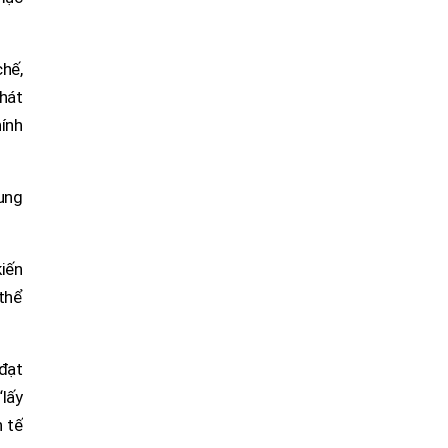
chế,
phát
hính
ung
kiến
 thể
 đạt
“lấy
 tế