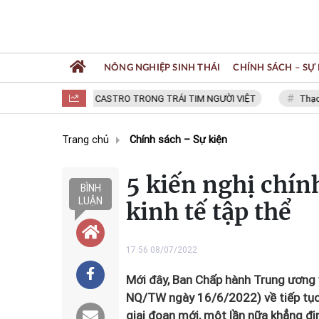
NÔNG NGHIỆP SINH THÁI
CHÍNH SÁCH – SỰ 
FIDEL CASTRO TRONG TRÁI TIM NGƯỜI VIỆT
Thạc sĩ N
Trang chủ
Chính sách – Sự kiện
5 kiến nghị chính
BÌNH
LUẬN
kinh tế tập thể
17:56 08/07/2022
Mới đây, Ban Chấp hành Trung ương v
NQ/TW ngày 16/6/2022) về tiếp tục đ
giai đoạn mới, một lần nữa khẳng địn