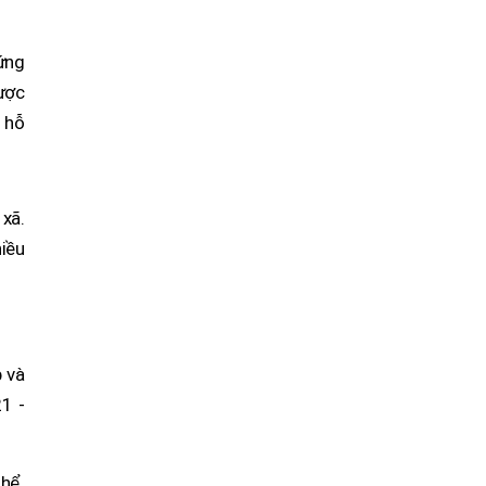
đứng
được
h hỗ
 xã.
hiều
p và
1 -
thể.