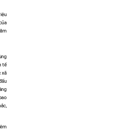
iệu
 của
năm
ùng
h tế
c xã
 đấu
nâng
bao
hắc,
hêm