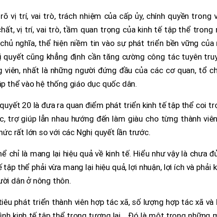
õ vị trí, vai trò, trách nhiệm của cấp ủy, chính quyền trong 
ất, vị trí, vai trò, tầm quan trọng của kinh tế tập thể trong
 chủ nghĩa, thể hiện niềm tin vào sự phát triển bền vững củ
hị quyết cũng khẳng định cần tăng cường công tác tuyên tru
 viên, nhất là những người đứng đầu của các cơ quan, tổ ch
tập thể vào hệ thống giáo dục quốc dân.
uyết 20 là đưa ra quan điểm phát triển kinh tế tập thể coi t
ác, trợ giúp lẫn nhau hướng đến làm giàu cho từng thành viê
hức rất lớn so với các Nghị quyết lần trước.
ể chỉ là mang lại hiệu quả về kinh tế. Hiểu như vậy là chưa đủ
 tập thể phải vừa mang lại hiệu quả, lợi nhuận, lợi ích và phải
ười dân ở nông thôn.
iêu phát triển thành viên hợp tác xã, số lượng hợp tác xã và 
hình kinh tế tập thể trong tương lai… Đó là một trong những