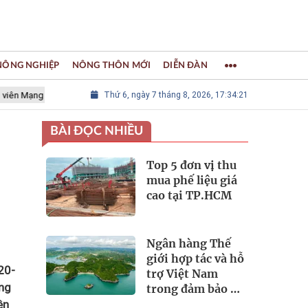
 NÔNG NGHIỆP
NÔNG THÔN MỚI
DIỄN ĐÀN
ng lưới các Thành phố Thủ công sáng tạo Thế giới
Thứ 6, ngày 7 tháng 8, 2026, 17:34:22
LÀNG NGHỀ K
BÀI ĐỌC NHIỀU
Top 5 đơn vị thu
mua phế liệu giá
cao tại TP.HCM
Ngân hàng Thế
giới hợp tác và hỗ
20-
trợ Việt Nam
ong
trong đảm bảo an
ninh nguồn nước
ên