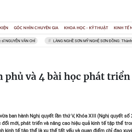
KIỆN
GÓC NHÌN CHUYÊN GIA
KHOA HỌC - KỸ THUẬT
KINH TẾ
GUYỄN VĂN CHÍ
LÀNG NGHỀ SƠN MỸ NGHỆ SƠN ĐỒNG: Thành viên Mạ
 phủ và 4 bài học phát triển
ừa ban hành Nghị quyết lần thứ V, Khóa XIII (Nghị quyết số 
ổi mới, phát triển và nâng cao hiệu quả kinh tế tập thể tr
h kinh tế tập thể là xu thế tất yếu và quan điểm chỉ đạo xuy