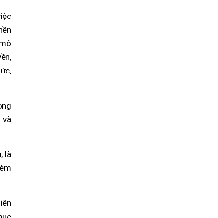
việc
 nền
a mô
yền,
ức,
rọng
n và
, là
 kèm
liên
 mục