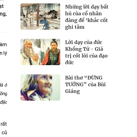
ạt
Những lời dạy bất
hủ của cổ nhân
ng,
đáng để ‘khắc cốt
ghi tâm
Lời dạy của đức
 làm
Khổng Tử - Giá
n lý
trị cốt lõi của đạo
đức
Bài thơ “ĐỪNG
TƯỞNG” của Bùi
là ở
Giáng
đồng
 đặc
 rất
u cũ