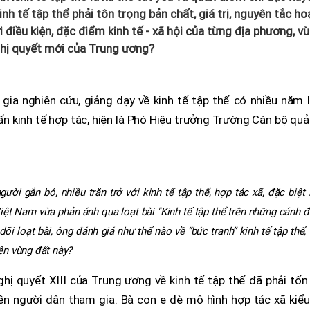
nh tế tập thể phải tôn trọng bản chất, giá trị, nguyên tắc ho
i điều kiện, đặc điểm kinh tế - xã hội của từng địa phương, vù
ghị quyết mới của Trung ương?
 gia nghiên cứu, giảng dạy về kinh tế tập thể có nhiều năm
 kinh tế hợp tác, hiện là Phó Hiệu trưởng Trường Cán bộ quả
ười gắn bó, nhiều trăn trở với kinh tế tập thể, hợp tác xã, đặc biệt 
ệt Nam vừa phản ánh qua loạt bài "Kinh tế tập thể trên những cánh 
õi loạt bài, ông đánh giá như thế nào về “bức tranh” kinh tế tập thể,
rên vùng đất này?
hị quyết XIII của Trung ương về kinh tế tập thể đã phải tốn
yền người dân tham gia. Bà con e dè mô hình hợp tác xã kiể