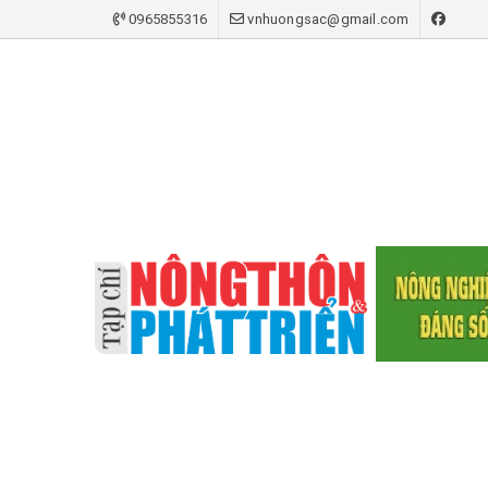
0965855316
vnhuongsac@gmail.com