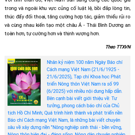
trong và ngoài khu vực củng cố luật lệ, bồi đắp lòng tin,
thúc đẩy đối thoại, tăng cường hợp tác, giảm thiểu rủi ro
và cùng nhau kiến tạo một châu Á - Thái Bình Dương an
toàn hơn, tự cường hơn và thịnh vượng hơn.
Theo TTXVN
Nhân kỷ niệm 100 năm Ngày Báo chí
Cách mạng Việt Nam (21/6/1925 -
21/6/2025), Tạp chí Khoa học Phát
triển Nông thôn Việt Nam ra số 99
(6/2025) với nhiều nội dung hấp dẫn.
Bên cạnh bài viết giới thiệu về: Tư
tưởng, phong cách báo chí của Chủ
tịch Hồ Chí Minh; Quá trình hình thành và phát triển nền
Báo chí Cách mạng Việt Nam, là những bài viết chuyên
sâu về xây dựng nền "Nông nghiệp sinh thái - bền vững,
Nông thôn hiện đại - đáng sống, Nông dân chuyên nghiệp