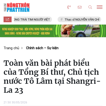
TRONG TRÁI TIM NGƯỜI VIỆT
Thạc sĩ NGUYỄN VĂN CHÍ
L
Trang chủ
Chính sách – Sự kiện
Toàn văn bài phát biểu
của Tổng Bí thư, Chủ tịch
nước Tô Lâm tại Shangri-
La 23
21:50 30/05/2026