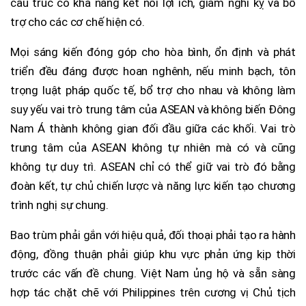
cấu trúc có khả năng kết nối lợi ích, giảm nghi kỵ và bổ
trợ cho các cơ chế hiện có.
Mọi sáng kiến đóng góp cho hòa bình, ổn định và phát
triển đều đáng được hoan nghênh, nếu minh bạch, tôn
trọng luật pháp quốc tế, bổ trợ cho nhau và không làm
suy yếu vai trò trung tâm của ASEAN và không biến Đông
Nam Á thành không gian đối đầu giữa các khối. Vai trò
trung tâm của ASEAN không tự nhiên mà có và cũng
không tự duy trì. ASEAN chỉ có thể giữ vai trò đó bằng
đoàn kết, tự chủ chiến lược và năng lực kiến tạo chương
trình nghị sự chung.
Bao trùm phải gắn với hiệu quả, đối thoại phải tạo ra hành
động, đồng thuận phải giúp khu vực phản ứng kịp thời
trước các vấn đề chung. Việt Nam ủng hộ và sẵn sàng
hợp tác chặt chẽ với Philippines trên cương vị Chủ tịch