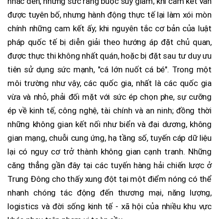
nhắc đến, nhưng sức ràng buộc suy giảm; khi cam kết vẫn
được tuyên bố, nhưng hành động thực tế lại làm xói mòn
chính những cam kết ấy; khi nguyên tắc cơ bản của luật
pháp quốc tế bị diễn giải theo hướng áp đặt chủ quan,
được thực thi không nhất quán, hoặc bị đặt sau tư duy ưu
tiên sử dụng sức mạnh, "cá lớn nuốt cá bé". Trong một
môi trường như vậy, các quốc gia, nhất là các quốc gia
vừa và nhỏ, phải đối mặt với sức ép chọn phe, sự cưỡng
ép về kinh tế, công nghệ, tài chính và an ninh; đồng thời
những không gian kết nối như biển và đại dương, không
gian mạng, chuỗi cung ứng, hạ tầng số, tuyến cáp dữ liệu
lại có nguy cơ trở thành không gian cạnh tranh. Những
căng thẳng gần đây tại các tuyến hàng hải chiến lược ở
Trung Đông cho thấy xung đột tại một điểm nóng có thể
nhanh chóng tác động đến thương mại, năng lượng,
logistics và đời sống kinh tế - xã hội của nhiều khu vực