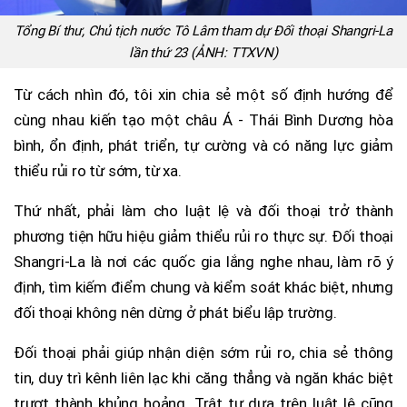
Tổng Bí thư, Chủ tịch nước Tô Lâm tham dự Đối thoại Shangri-La
lần thứ 23 (ẢNH: TTXVN)
Từ cách nhìn đó, tôi xin chia sẻ một số định hướng để
cùng nhau kiến tạo một châu Á - Thái Bình Dương hòa
bình, ổn định, phát triển, tự cường và có năng lực giảm
thiểu rủi ro từ sớm, từ xa.
Thứ nhất, phải làm cho luật lệ và đối thoại trở thành
phương tiện hữu hiệu giảm thiểu rủi ro thực sự. Đối thoại
Shangri-La là nơi các quốc gia lắng nghe nhau, làm rõ ý
định, tìm kiếm điểm chung và kiểm soát khác biệt, nhưng
đối thoại không nên dừng ở phát biểu lập trường.
Đối thoại phải giúp nhận diện sớm rủi ro, chia sẻ thông
tin, duy trì kênh liên lạc khi căng thẳng và ngăn khác biệt
trượt thành khủng hoảng. Trật tự dựa trên luật lệ cũng