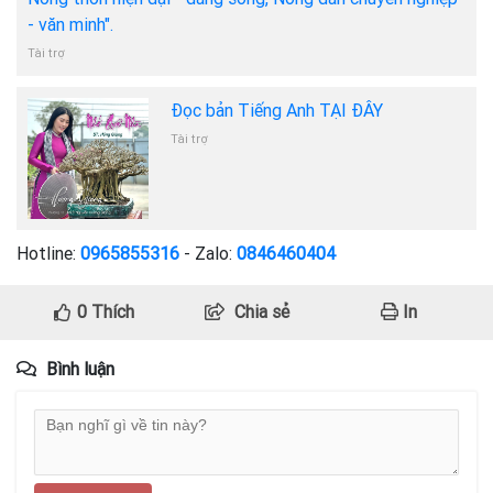
- văn minh".
Tài trợ
Đọc bản Tiếng Anh TẠI ĐÂY
Tài trợ
Hotline:
0965855316
- Zalo:
0846460404
0
Thích
Chia sẻ
In
Bình luận