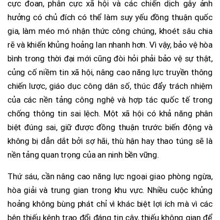
cực đoan, phân cực xã hội và các chiến dịch gây ảnh
hưởng có chủ đích có thể làm suy yếu đồng thuận quốc
gia, làm méo mó nhận thức công chúng, khoét sâu chia
rẽ và khiến khủng hoảng lan nhanh hơn. Vì vậy, bảo vệ hòa
bình trong thời đại mới cũng đòi hỏi phải bảo vệ sự thật,
củng cố niềm tin xã hội, nâng cao năng lực truyền thông
chiến lược, giáo dục công dân số, thúc đẩy trách nhiệm
của các nền tảng công nghệ và hợp tác quốc tế trong
chống thông tin sai lệch. Một xã hội có khả năng phân
biệt đúng sai, giữ được đồng thuận trước biến động và
không bị dẫn dắt bởi sợ hãi, thù hận hay thao túng sẽ là
nền tảng quan trọng của an ninh bền vững.
Thứ sáu, cần nâng cao năng lực ngoại giao phòng ngừa,
hòa giải và trung gian trong khu vực. Nhiều cuộc khủng
hoảng không bùng phát chỉ vì khác biệt lợi ích mà vì các
bên thiếu kênh trao đổi đáng tin cậy, thiếu không gian để