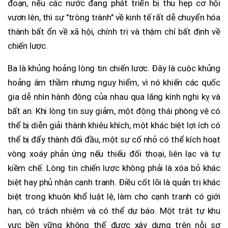
đoạn, nếu các nước đang phát triển bị thu hẹp cơ hội
vươn lên, thì sự "tròng trành" về kinh tế rất dễ chuyển hóa
thành bất ổn về xã hội, chính trị và thậm chí bất định về
chiến lược.
Ba là khủng hoảng lòng tin chiến lược. Đây là cuộc khủng
hoảng âm thầm nhưng nguy hiểm, vì nó khiến các quốc
gia dễ nhìn hành động của nhau qua lăng kính nghi kỵ và
bất an. Khi lòng tin suy giảm, một động thái phòng vệ có
thể bị diễn giải thành khiêu khích, một khác biệt lợi ích có
thể bị đẩy thành đối đầu, một sự cố nhỏ có thể kích hoạt
vòng xoáy phản ứng nếu thiếu đối thoại, liên lạc và tự
kiềm chế. Lòng tin chiến lược không phải là xóa bỏ khác
biệt hay phủ nhận cạnh tranh. Điều cốt lõi là quản trị khác
biệt trong khuôn khổ luật lệ, làm cho cạnh tranh có giới
hạn, có trách nhiệm và có thể dự báo. Một trật tự khu
vực bền vững không thể được xây dựng trên nỗi sợ