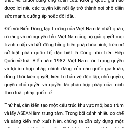
thực và chuỗi cung ứng toàn cầu. Không quốc gia nào
được lợi nếu các tuyến kết nối ấy trở thành nơi phô diễn
sức mạnh, cưỡng ép hoặc đối đầu.
Đối với Biển Đông, lập trường của Việt Nam là nhất quán,
rõ ràng và có nguyên tắc. Việt Nam ủng hộ giải quyết mọi
tranh chấp và bất đồng bằng biện pháp hòa bình, trên cơ
sở luật pháp quốc tế, đặc biệt là Công ước Liên Hiệp
Quốc về luật Biển năm 1982. Việt Nam tôn trọng quyền
và lợi ích hợp pháp, chính đáng của các quốc gia khác;
đồng thời kiên quyết, kiên trì bảo vệ độc lập, chủ quyền,
quyền chủ quyền và quyền tài phán hợp pháp của mình
theo luật pháp quốc tế.
Thứ hai, cần kiến tạo một cấu trúc khu vực mở, bao trùm
và lấy ASEAN làm trung tâm. Trong bối cảnh nhiều cơ chế
và sáng kiến mới xuất hiện, chúng ta cần xây dựng một