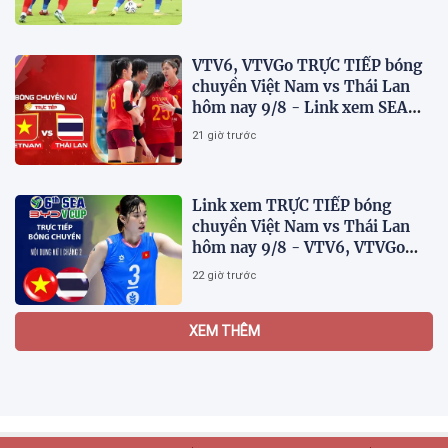
VTV6, VTVGo TRỰC TIẾP bóng
chuyền Việt Nam vs Thái Lan
hôm nay 9/8 - Link xem SEA
V.Cup 2026 mới nhất
21 giờ trước
Link xem TRỰC TIẾP bóng
chuyền Việt Nam vs Thái Lan
hôm nay 9/8 - VTV6, VTVGo
trực tiếp SEA V.Cup 2026 mới
22 giờ trước
nhất
Review top 5 khóa học SEO AI
online uy tín hiện nay
16:34 04/08/2026