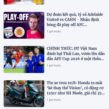
Dự đoán kết quả, tỷ số Adelaide
United vs CAHN - Nhận định
bóng đá play off AFC
Champions League
1 giờ trước
CHÍNH THỨC: ĐT Việt Nam
đánh bại Thái Lan, vươn lên dẫn
đầu AFF Cup 2026 ở một thống
kê
1 giờ trước
Tin xe trưa 10/8: Honda ra mắt
‘kẻ thay thế Vision’, có động cơ
125cc như SH Mode, giá chỉ 35,6
triệu đồng
1 giờ trước