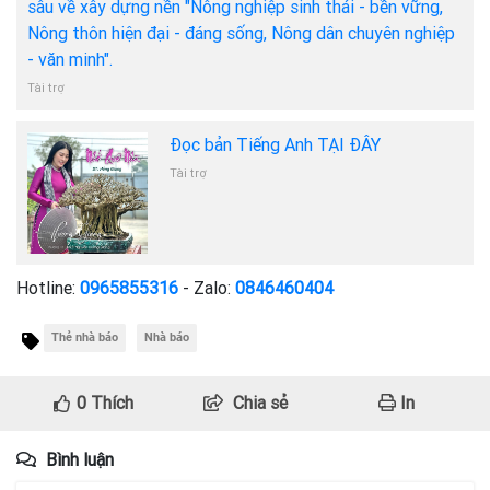
sâu về xây dựng nền "Nông nghiệp sinh thái - bền vững,
Nông thôn hiện đại - đáng sống, Nông dân chuyên nghiệp
- văn minh".
Tài trợ
Đọc bản Tiếng Anh TẠI ĐÂY
Tài trợ
Hotline:
0965855316
- Zalo:
0846460404
Thẻ nhà báo
Nhà báo
0
Thích
Chia sẻ
In
Bình luận