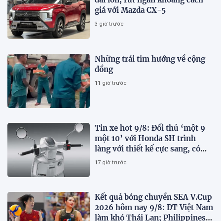
giá với Mazda CX-5
3 giờ trước
Những trái tim hướng về cộng
đồng
11 giờ trước
Tin xe hot 9/8: Đối thủ ‘một 9
một 10’ với Honda SH trình
làng với thiết kế cực sang, có
ABS 2 kênh, giá ‘mềm’
17 giờ trước
Kết quả bóng chuyền SEA V.Cup
2026 hôm nay 9/8: ĐT Việt Nam
làm khó Thái Lan; Philippines