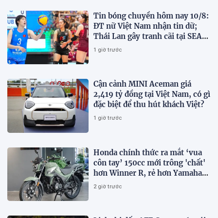
Tin bóng chuyền hôm nay 10/8:
ĐT nữ Việt Nam nhận tin dữ;
Thái Lan gây tranh cãi tại SEA
V.Cup 2026
1 giờ trước
Cận cảnh MINI Aceman giá
2,419 tỷ đồng tại Việt Nam, có gì
đặc biệt để thu hút khách Việt?
1 giờ trước
Honda chính thức ra mắt ‘vua
côn tay’ 150cc mới trông 'chất'
hơn Winner R, rẻ hơn Yamaha
Exciter 10 triệu đồng
2 giờ trước