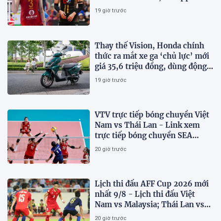
gây bất ngờ
19 giờ trước
Thay thế Vision, Honda chính
thức ra mắt xe ga ‘chủ lực’ mới
giá 35,6 triệu đồng, dùng động
cơ 125cc ngang SH Mode
19 giờ trước
VTV trực tiếp bóng chuyền Việt
Nam vs Thái Lan - Link xem
trực tiếp bóng chuyền SEA
V.Cup 2026 hôm nay 9/8
20 giờ trước
Lịch thi đấu AFF Cup 2026 mới
nhất 9/8 - Lịch thi đấu Việt
Nam vs Malaysia; Thái Lan vs
Singapore
20 giờ trước