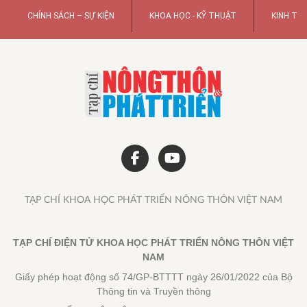
Những giải đấu bóng đá hấp dẫn
chỉ có trên FPT Play
15:53 04/08/2026
Vận chuyển thú cưng đi các tỉnh
miền Tây tại Pet Đi Xe
10:05 04/08/2026
Cách xử lý Gmail đầy dung
lượng và chọn gói Google One
2026
17:43 03/08/2026