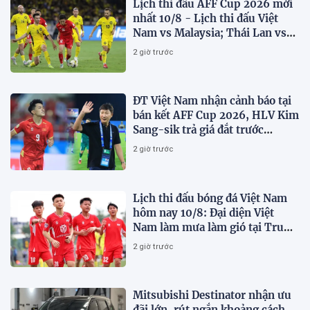
Lịch thi đấu AFF Cup 2026 mới
nhất 10/8 - Lịch thi đấu Việt
Nam vs Malaysia; Thái Lan vs
Singapore
2 giờ trước
ĐT Việt Nam nhận cảnh báo tại
bán kết AFF Cup 2026, HLV Kim
Sang-sik trả giá đắt trước
Malaysia?
2 giờ trước
Lịch thi đấu bóng đá Việt Nam
hôm nay 10/8: Đại diện Việt
Nam làm mưa làm gió tại Trung
Quốc
2 giờ trước
Mitsubishi Destinator nhận ưu
đãi lớn, rút ngắn khoảng cách