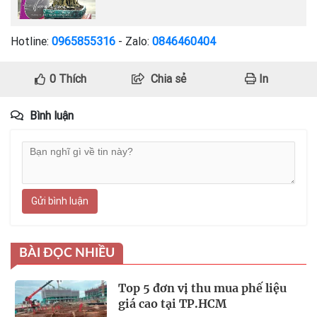
Hotline:
0965855316
- Zalo:
0846460404
0
Thích
Chia sẻ
In
Bình luận
Gửi bình luận
BÀI ĐỌC NHIỀU
Top 5 đơn vị thu mua phế liệu
giá cao tại TP.HCM