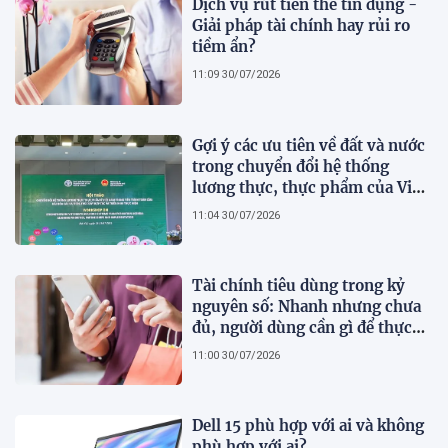
Dịch vụ rút tiền thẻ tín dụng -
Giải pháp tài chính hay rủi ro
tiềm ẩn?
11:09 30/07/2026
Gợi ý các ưu tiên về đất và nước
trong chuyển đổi hệ thống
lương thực, thực phẩm của Việt
Nam theo FAO Roadmap
11:04 30/07/2026
Tài chính tiêu dùng trong kỷ
nguyên số: Nhanh nhưng chưa
đủ, người dùng cần gì để thực
sự an tâm?
11:00 30/07/2026
Dell 15 phù hợp với ai và không
phù hợp với ai?