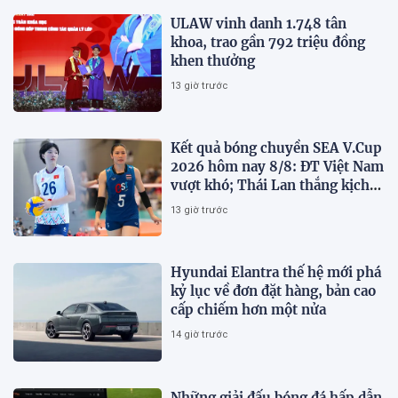
ULAW vinh danh 1.748 tân
khoa, trao gần 792 triệu đồng
khen thưởng
13 giờ trước
Kết quả bóng chuyền SEA V.Cup
2026 hôm nay 8/8: ĐT Việt Nam
vượt khó; Thái Lan thắng kịch
tính
13 giờ trước
Hyundai Elantra thế hệ mới phá
kỷ lục về đơn đặt hàng, bản cao
cấp chiếm hơn một nửa
14 giờ trước
Những giải đấu bóng đá hấp dẫn