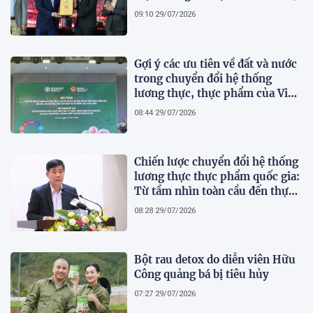
09:10 29/07/2026
Gợi ý các ưu tiên về đất và nước
trong chuyển đổi hệ thống
lương thực, thực phẩm của Việt
Nam theo FAO Roadmap
08:44 29/07/2026
Chiến lược chuyển đổi hệ thống
lương thực thực phẩm quốc gia:
Từ tầm nhìn toàn cầu đến thực
tiễn hành động của Việt Nam
08:28 29/07/2026
Bột rau detox do diễn viên Hữu
Công quảng bá bị tiêu hủy
07:27 29/07/2026