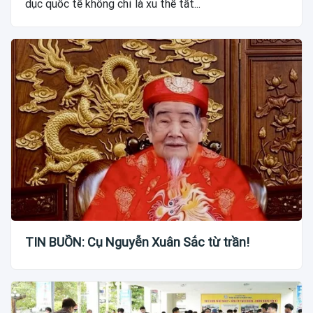
dục quốc tế không chỉ là xu thế tất...
TIN BUỒN: Cụ Nguyễn Xuân Sắc từ trần!