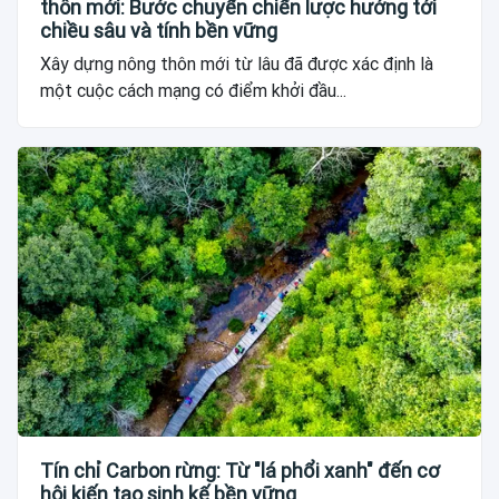
thôn mới: Bước chuyển chiến lược hướng tới
chiều sâu và tính bền vững
Xây dựng nông thôn mới từ lâu đã được xác định là
một cuộc cách mạng có điểm khởi đầu...
Tín chỉ Carbon rừng: Từ "lá phổi xanh" đến cơ
hội kiến tạo sinh kế bền vững