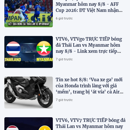
Myanmar hôm nay 8/8 - AFF
Cup 2026: ĐT Việt Nam nhận
tin vui
6 giờ trước
VTV6, VTVgo TRỰC TIẾP bóng
đá Thái Lan vs Myanmar hôm
nay 8/8 - Link xem trực tiếp
AFF Cup 2026 mới nhất
7 giờ trước
Tin xe hot 8/8: ‘Vua xe ga’ mới
của Honda trình làng với giá
‘mềm’, trang bị ‘át vía’ cả Air
Blade và SH
7 giờ trước
VTV6, VTV7 TRỰC TIẾP bóng đá
Thái Lan vs Myanmar hôm nay