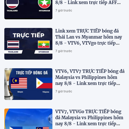
8/8 - Link xem trực tiếp AFF
Cup 2026 mới nhất
7 giờ trước
Link xem TRỰC TIẾP bóng đá
Thái Lan vs Myanmar hôm nay
8/8 - VTV6, VTVgo trực tiếp
AFF Cup 2026
7 giờ trước
VTV6, VTV7 TRỰC TIẾP bóng đá
Malaysia vs Philippines hôm
nay 8/8 - Link xem trực tiếp
AFF Cup 2026 mới nhất
7 giờ trước
VTV7, VTVGo TRỰC TIẾP bóng
đá Malaysia vs Philippines hôm
nay 8/8 - Link xem trực tiếp