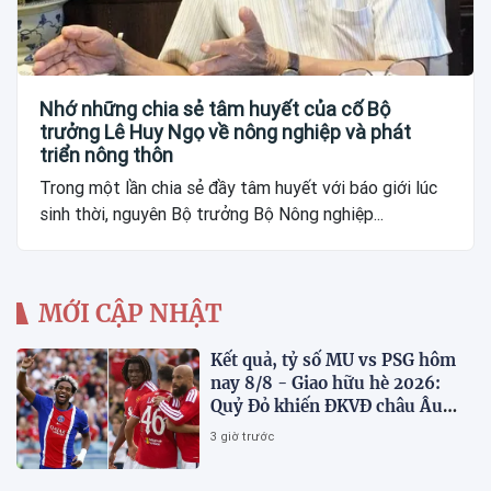
Nhớ những chia sẻ tâm huyết của cố Bộ
trưởng Lê Huy Ngọ về nông nghiệp và phát
triển nông thôn
Trong một lần chia sẻ đầy tâm huyết với báo giới lúc
sinh thời, nguyên Bộ trưởng Bộ Nông nghiệp...
MỚI CẬP NHẬT
Kết quả, tỷ số MU vs PSG hôm
nay 8/8 - Giao hữu hè 2026:
Quỷ Đỏ khiến ĐKVĐ châu Âu
toát mồ hôi
3 giờ trước