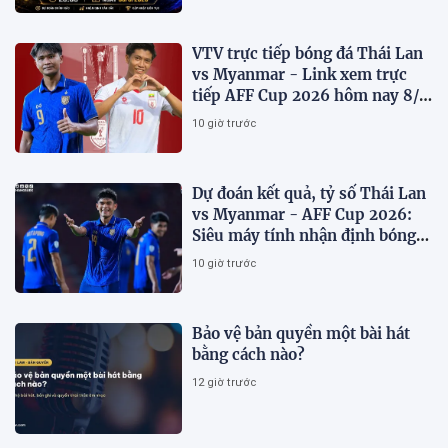
VTV trực tiếp bóng đá Thái Lan
vs Myanmar - Link xem trực
tiếp AFF Cup 2026 hôm nay 8/8
trên VTV6
10 giờ trước
Dự đoán kết quả, tỷ số Thái Lan
vs Myanmar - AFF Cup 2026:
Siêu máy tính nhận định bóng
đá hôm nay 8/8
10 giờ trước
Bảo vệ bản quyền một bài hát
bằng cách nào?
12 giờ trước