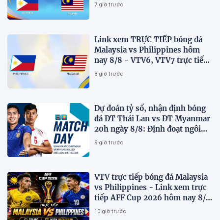
AFF Cup 2026 mới nhất
7 giờ trước
Link xem TRỰC TIẾP bóng đá
Malaysia vs Philippines hôm
nay 8/8 - VTV6, VTV7 trực tiếp
AFF Cup 2026
8 giờ trước
Dự đoán tỷ số, nhận định bóng
đá ĐT Thái Lan vs ĐT Myanmar
20h ngày 8/8: Định đoạt ngôi
đầu bảng
9 giờ trước
VTV trực tiếp bóng đá Malaysia
vs Philippines - Link xem trực
tiếp AFF Cup 2026 hôm nay 8/8
trên VTV7
10 giờ trước