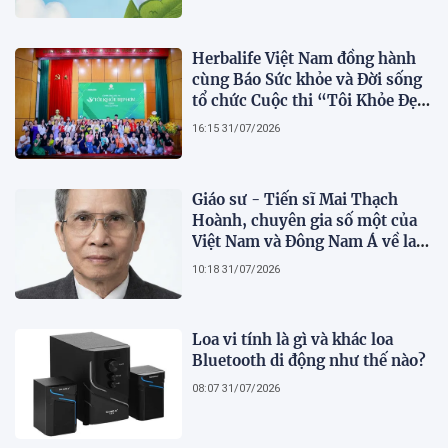
Herbalife Việt Nam đồng hành
cùng Báo Sức khỏe và Đời sống
tổ chức Cuộc thi “Tôi Khỏe Đẹp
Hơn” lần thứ 5 để khuyến khích
16:15 31/07/2026
mọi người trở thành phiên bản
tốt hơn của chính mình
Giáo sư - Tiến sĩ Mai Thạch
Hoành, chuyên gia số một của
Việt Nam và Đông Nam Á về lai
tạo giống khoai lang hữu tính
10:18 31/07/2026
Loa vi tính là gì và khác loa
Bluetooth di động như thế nào?
08:07 31/07/2026