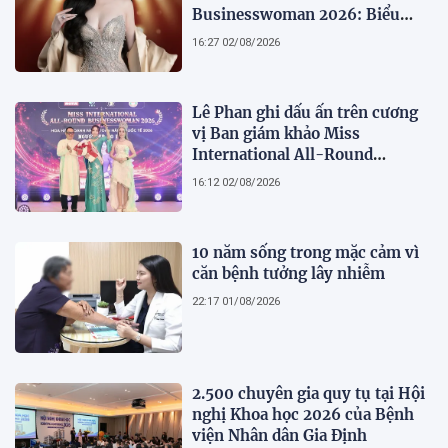
Businesswoman 2026: Biểu
tượng của nhan sắc, trí tuệ và
16:27 02/08/2026
bản lĩnh
Lê Phan ghi dấu ấn trên cương
vị Ban giám khảo Miss
International All-Round
Businesswoman 2026: Thanh
16:12 02/08/2026
lịch, trí tuệ và lan tỏa giá trị của
người phụ nữ hiện đại
10 năm sống trong mặc cảm vì
căn bệnh tưởng lây nhiễm
22:17 01/08/2026
2.500 chuyên gia quy tụ tại Hội
nghị Khoa học 2026 của Bệnh
viện Nhân dân Gia Định