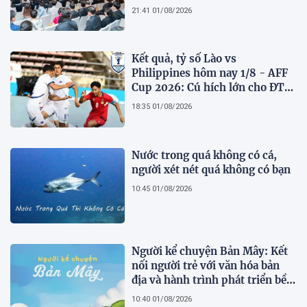
21:41 01/08/2026
Kết quả, tỷ số Lào vs
Philippines hôm nay 1/8 - AFF
Cup 2026: Cú hích lớn cho ĐT
Việt Nam
18:35 01/08/2026
Nước trong quá không có cá,
người xét nét quá không có bạn
10:45 01/08/2026
Người kể chuyện Bản Mây: Kết
nối người trẻ với văn hóa bản
địa và hành trình phát triển bền
vững tại Tả Lèng
10:40 01/08/2026