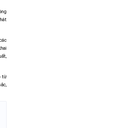
ông
phát
 các
khai
uất,
 từ
ắc,