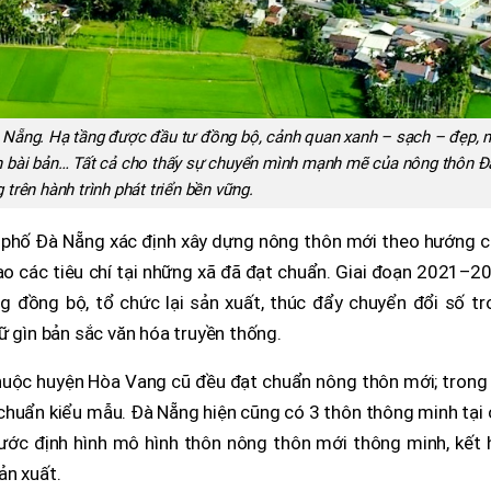
 Nẵng. Hạ tầng được đầu tư đồng bộ, cảnh quan xanh – sạch – đẹp, 
h bài bản… Tất cả cho thấy sự chuyển mình mạnh mẽ của nông thôn Đ
 trên hành trình phát triển bền vững.
h phố Đà Nẵng xác định xây dựng nông thôn mới theo hướng c
ao các tiêu chí tại những xã đã đạt chuẩn. Giai đoạn 2021–2
g đồng bộ, tổ chức lại sản xuất, thúc đẩy chuyển đổi số tr
ữ gìn bản sắc văn hóa truyền thống.
huộc huyện Hòa Vang cũ đều đạt chuẩn nông thôn mới; trong 
 chuẩn kiểu mẫu. Đà Nẵng hiện cũng có 3 thôn thông minh tại
ước định hình mô hình thôn nông thôn mới thông minh, kết 
ản xuất.