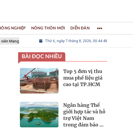
 NÔNG NGHIỆP
NÔNG THÔN MỚI
DIỄN ĐÀN
g lưới các Thành phố Thủ công sáng tạo Thế giới
Thứ 6, ngày 7 tháng 8, 2026, 00:44:50
LÀNG NGHỀ KHẢ
BÀI ĐỌC NHIỀU
Top 5 đơn vị thu
mua phế liệu giá
cao tại TP.HCM
Ngân hàng Thế
giới hợp tác và hỗ
trợ Việt Nam
trong đảm bảo an
ninh nguồn nước