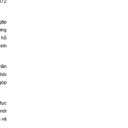
372
 gặp
ơng
 hỗ
sinh
thần
khôi
góp
 tục
mới
 và