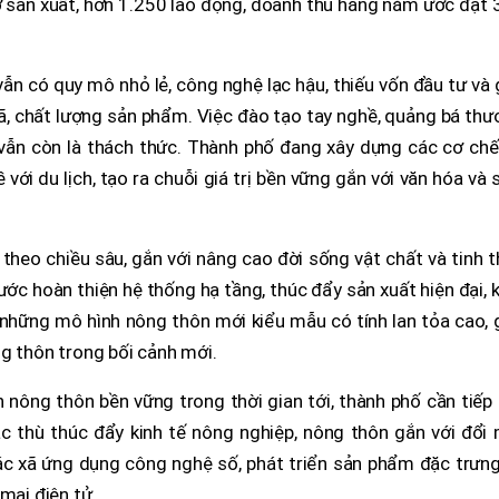
 sản xuất, hơn 1.250 lao động, doanh thu hằng năm ước đạt 
 vẫn có quy mô nhỏ lẻ, công nghệ lạc hậu, thiếu vốn đầu tư và
, chất lượng sản phẩm. Việc đào tạo tay nghề, quảng bá thư
 vẫn còn là thách thức. Thành phố đang xây dựng các cơ chế
ới du lịch, tạo ra chuỗi giá trị bền vững gắn với văn hóa và 
theo chiều sâu, gắn với nâng cao đời sống vật chất và tinh 
c hoàn thiện hệ thống hạ tầng, thúc đẩy sản xuất hiện đại, 
những mô hình nông thôn mới kiểu mẫu có tính lan tỏa cao, 
g thôn trong bối cảnh mới.
 nông thôn bền vững trong thời gian tới, thành phố cần tiếp
c thù thúc đẩy kinh tế nông nghiệp, nông thôn gắn với đổi 
ác xã ứng dụng công nghệ số, phát triển sản phẩm đặc trưng
mại điện tử.