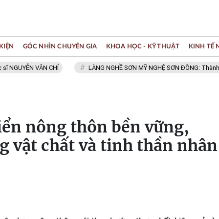
KIỆN
GÓC NHÌN CHUYÊN GIA
KHOA HỌC - KỸ THUẬT
KINH TẾ
UYỄN VĂN CHÍ
LÀNG NGHỀ SƠN MỸ NGHỆ SƠN ĐỒNG: Thành viên Mạn
iển nông thôn bền vững,
g vật chất và tinh thần nhân