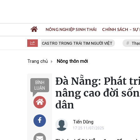
NÔNG NGHIỆP SINH THÁI
CHÍNH SÁCH – SỰ 
FIDEL CASTRO TRONG TRÁI TIM NGƯỜI VIỆT
Thạc sĩ NG
Trang chủ
Nông thôn mới
Đà Nẵng: Phát tr
BÌNH
LUẬN
nâng cao đời sốn
dân
Tiến Dũng
17:25 11/07/2025