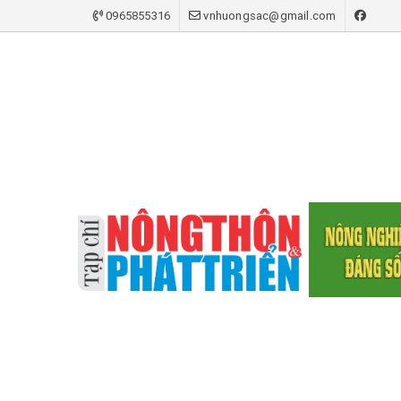
0965855316
vnhuongsac@gmail.com