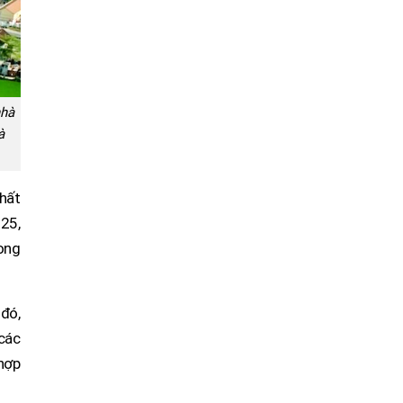
nhà
à
hất
025,
ong
đó,
 các
hợp