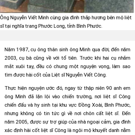
Ông Nguyễn Viết Minh cùng gia đình thắp hương bên mộ liệt
sĩ tại nghĩa trang Phước Long, tỉnh Bình Phước.
Năm 1987, cụ ông thân sinh ông Minh qua đời; đến năm
2003, cụ bà cũng về với tổ tiên. Trước khi hai cụ nhắm
mắt xuôi tay, đều có chung một nguyện vọng, làm sao
tìm được hài cốt của Liệt sĩ Nguyễn Viết Công.
Thực hiện nguyện ước đó, ngay từ thập niên 90 anh em
ông Minh đã lặn lội vào chiến trường, nơi liệt sĩ Công
chiến đấu và hy sinh tại khu vực Đồng Xoài, Bình Phước,
nhưng không có tin tức gì về nơi chôn cất liệt sĩ. Đến
năm 2005, được sự trợ giúp của nhà ngoại cảm, gia đình
xác định hài cốt liệt sĩ Công là ngôi mộ khuyết danh nằm