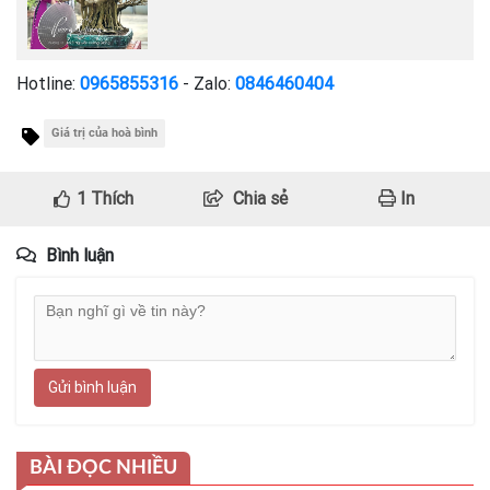
Hotline:
0965855316
- Zalo:
0846460404
Giá trị của hoà bình
1
Thích
Chia sẻ
In
Bình luận
Gửi bình luận
BÀI ĐỌC NHIỀU