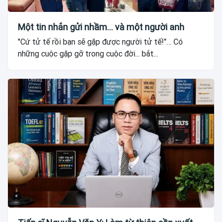
Một tin nhắn gửi nhầm... và một người anh
"Cứ tử tế rồi bạn sẽ gặp được người tử tế!"… Có
những cuộc gặp gỡ trong cuộc đời... bắt...