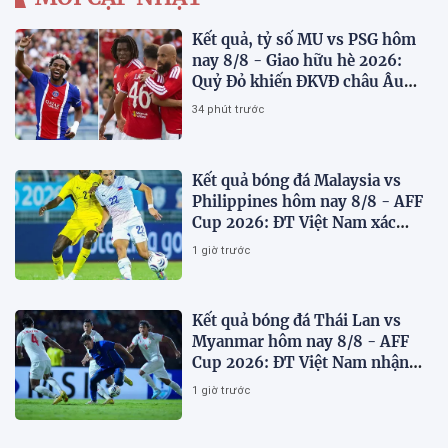
Kết quả, tỷ số MU vs PSG hôm
nay 8/8 - Giao hữu hè 2026:
Quỷ Đỏ khiến ĐKVĐ châu Âu
toát mồ hôi
34 phút trước
Kết quả bóng đá Malaysia vs
Philippines hôm nay 8/8 - AFF
Cup 2026: ĐT Việt Nam xác
định đối thủ
1 giờ trước
Kết quả bóng đá Thái Lan vs
Myanmar hôm nay 8/8 - AFF
Cup 2026: ĐT Việt Nam nhận
'chiến thư'
1 giờ trước