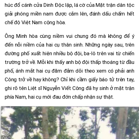
húc đổ cánh cửa Dinh Độc lập, lá cờ của Mặt trận dân tộc
giải phóng miền nam được cắm lên, đánh dấu chấm hết
chế độ Việt Nam cộng hòa.
Ông Minh hòa cùng niềm vui chung đó mà không để ý
đến nỗi niềm của hai cụ thân sinh. Những ngày sau, trên
đường phố xuất hiện nhiều bộ đội, ba-lô trên vai từ chiến
trường trở về. Mỗi khi thấy anh bộ đội thấp thoáng từ đầu
phố, ánh mắt hai cụ đăm đắm dõi theo xem có phải anh
Công trở về hay không? Chỉ khi cầm giấy báo tử trên tay,
ghi rõ tên Liệt sĩ Nguyễn Viết Công đã hy sinh ở mặt trận
phía Nam, hai cụ mới đau đớn chấp nhận sự thật.