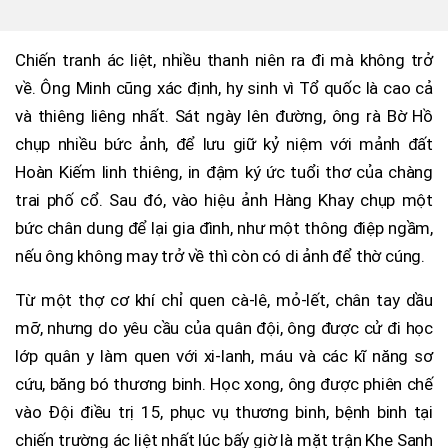
Chiến tranh ác liệt, nhiều thanh niên ra đi mà không trở
về. Ông Minh cũng xác định, hy sinh vì Tổ quốc là cao cả
và thiêng liêng nhất. Sát ngày lên đường, ông rà Bờ Hồ
chụp nhiều bức ảnh, để lưu giữ kỷ niệm với mảnh đất
Hoàn Kiếm linh thiêng, in đậm ký ức tuổi thơ của chàng
trai phố cổ. Sau đó, vào hiệu ảnh Hàng Khay chụp một
bức chân dung để lại gia đình, như một thông điệp ngầm,
nếu ông không may trở về thì còn có di ảnh để thờ cúng.
Từ một thợ cơ khí chỉ quen cà-lê, mỏ-lết, chân tay dầu
mỡ, nhưng do yêu cầu của quân đội, ông được cử đi học
lớp quân y làm quen với xi-lanh, máu và các kĩ năng sơ
cứu, băng bó thương binh. Học xong, ông được phiên chế
vào Đội điều trị 15, phục vụ thương binh, bệnh binh tại
chiến trường ác liệt nhất lúc bấy giờ là mặt trận Khe Sanh