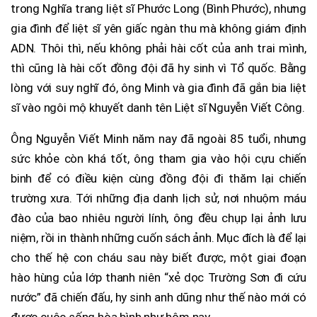
trong Nghĩa trang liệt sĩ Phước Long (Bình Phước), nhưng
gia đình để liệt sĩ yên giấc ngàn thu mà không giám định
ADN. Thôi thì, nếu không phải hài cốt của anh trai mình,
thì cũng là hài cốt đồng đội đã hy sinh vì Tổ quốc. Bằng
lòng với suy nghĩ đó, ông Minh và gia đình đã gắn bia liệt
sĩ vào ngôi mộ khuyết danh tên Liệt sĩ Nguyễn Viết Công.
Ông Nguyễn Viết Minh năm nay đã ngoài 85 tuổi, nhưng
sức khỏe còn khá tốt, ông tham gia vào hội cựu chiến
binh để có điều kiện cùng đồng đội đi thăm lại chiến
trường xưa. Tới những địa danh lịch sử, nơi nhuộm máu
đào của bao nhiêu người lính, ông đều chụp lại ảnh lưu
niệm, rồi in thành những cuốn sách ảnh. Mục đích là để lại
cho thế hệ con cháu sau này biết được, một giai đoạn
hào hùng của lớp thanh niên “xẻ dọc Trường Sơn đi cứu
nước” đã chiến đấu, hy sinh anh dũng như thế nào mới có