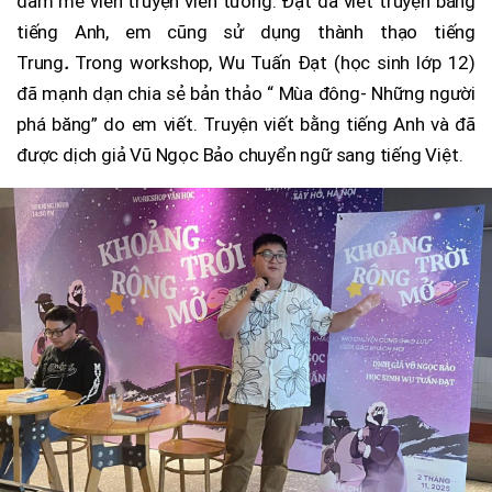
đam mê viễn truyện viễn tưởng. Đạt đã viết truyện bằng
tiếng Anh, em cũng sử dụng thành thạo tiếng
Trung
.
Trong workshop, Wu Tuấn Đạt (học sinh lớp 12)
đã mạnh dạn chia sẻ bản thảo “ Mùa đông- Những người
phá băng” do em viết. Truyện viết bằng tiếng Anh và đã
được dịch giả Vũ Ngọc Bảo chuyển ngữ sang tiếng Việt.