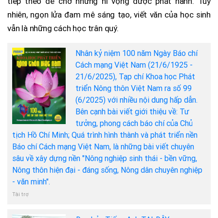
tiếp theo để chờ những hi vọng được phát hành. Tuy
nhiên, ngọn lửa đam mê sáng tạo, viết văn của học sinh
vẫn là những cách học trân quý.
Nhân kỷ niệm 100 năm Ngày Báo chí
Cách mạng Việt Nam (21/6/1925 -
21/6/2025), Tạp chí Khoa học Phát
triển Nông thôn Việt Nam ra số 99
(6/2025) với nhiều nội dung hấp dẫn.
Bên cạnh bài viết giới thiệu về: Tư
tưởng, phong cách báo chí của Chủ
tịch Hồ Chí Minh; Quá trình hình thành và phát triển nền
Báo chí Cách mạng Việt Nam, là những bài viết chuyên
sâu về xây dựng nền "Nông nghiệp sinh thái - bền vững,
Nông thôn hiện đại - đáng sống, Nông dân chuyên nghiệp
- văn minh".
Tài trợ