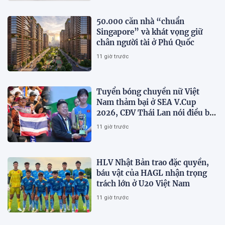
50.000 căn nhà “chuẩn
Singapore” và khát vọng giữ
chân người tài ở Phú Quốc
11 giờ trước
Tuyển bóng chuyền nữ Việt
Nam thảm bại ở SEA V.Cup
2026, CĐV Thái Lan nói điều bất
ngờ về Thanh Thúy
11 giờ trước
HLV Nhật Bản trao đặc quyền,
báu vật của HAGL nhận trọng
trách lớn ở U20 Việt Nam
11 giờ trước