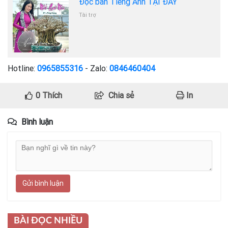
Đọc bản Tiếng Anh TẠI ĐÂY
Tài trợ
Hotline:
0965855316
- Zalo:
0846460404
0
Thích
Chia sẻ
In
Bình luận
Gửi bình luận
BÀI ĐỌC NHIỀU