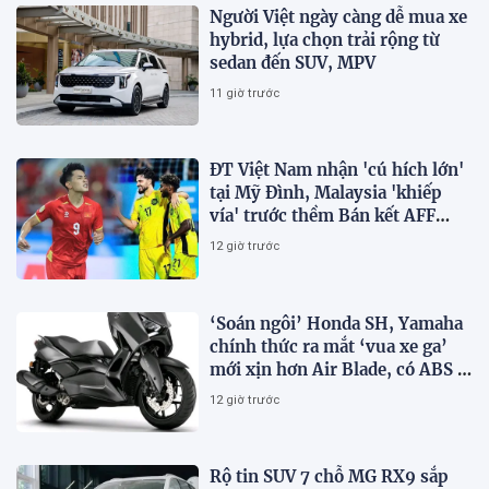
Người Việt ngày càng dễ mua xe
hybrid, lựa chọn trải rộng từ
sedan đến SUV, MPV
11 giờ trước
ĐT Việt Nam nhận 'cú hích lớn'
tại Mỹ Đình, Malaysia 'khiếp
vía' trước thềm Bán kết AFF
Cup 2026
12 giờ trước
‘Soán ngôi’ Honda SH, Yamaha
chính thức ra mắt ‘vua xe ga’
mới xịn hơn Air Blade, có ABS 2
kênh và TCS, giá cực ‘mềm’
12 giờ trước
Rộ tin SUV 7 chỗ MG RX9 sắp