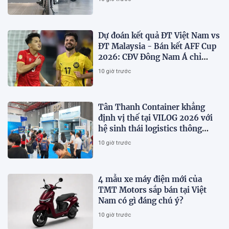
Dự đoán kết quả ĐT Việt Nam vs
ĐT Malaysia - Bán kết AFF Cup
2026: CĐV Đông Nam Á chỉ
thẳng tỷ số
10 giờ trước
Tân Thanh Container khẳng
định vị thế tại VILOG 2026 với
hệ sinh thái logistics thông
minh
10 giờ trước
4 mẫu xe máy điện mới của
TMT Motors sắp bán tại Việt
Nam có gì đáng chú ý?
10 giờ trước