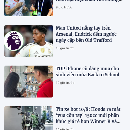
kết AFF Cup 2026
9 giờ trước
Man United nẫng tay trên
Arsenal, Endrick đếm ngược
ngày cập bến Old Trafford
10 giờ trước
TOP iPhone cũ đáng mua cho
sinh viên mùa Back to School
10 giờ trước
Tin xe hot 10/8: Honda ra mắt
‘vua côn tay’ 150cc mới phân
khúc giá rẻ hơn Winner R và
Yamaha Exciter, có ABS 2 kênh
10 giờ trước