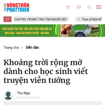
STRO TRONG TRÁI TIM NGƯỜI VIỆT
Thạc sĩ NGUYỄN VĂN CHÍ
Trang chủ
Diễn đàn
Khoảng trời rộng mở
dành cho học sinh viết
truyện viễn tưởng
Thu Nga
09:51 04/11/2025