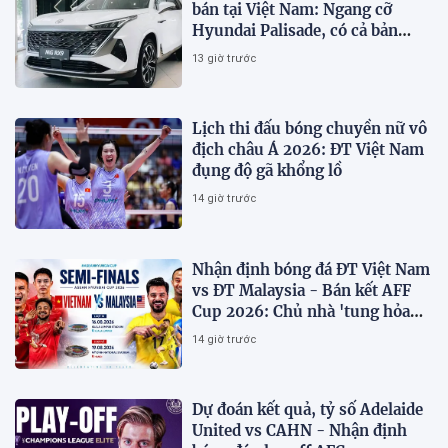
bán tại Việt Nam: Ngang cỡ
Hyundai Palisade, có cả bản
xăng và PHEV
13 giờ trước
Lịch thi đấu bóng chuyền nữ vô
địch châu Á 2026: ĐT Việt Nam
đụng độ gã khổng lồ
14 giờ trước
Nhận định bóng đá ĐT Việt Nam
vs ĐT Malaysia - Bán kết AFF
Cup 2026: Chủ nhà 'tung hỏa
mù'
14 giờ trước
Dự đoán kết quả, tỷ số Adelaide
United vs CAHN - Nhận định